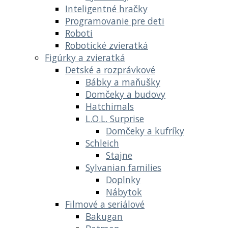
Inteligentné hračky
Programovanie pre deti
Roboti
Robotické zvieratká
Figúrky a zvieratká
Detské a rozprávkové
Bábky a maňušky
Domčeky a budovy
Hatchimals
L.O.L. Surprise
Domčeky a kufríky
Schleich
Stajne
Sylvanian families
Doplnky
Nábytok
Filmové a seriálové
Bakugan