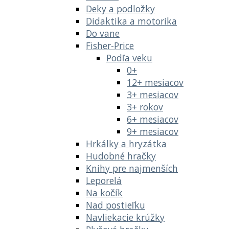
Deky a podložky
Didaktika a motorika
Do vane
Fisher-Price
Podľa veku
0+
12+ mesiacov
3+ mesiacov
3+ rokov
6+ mesiacov
9+ mesiacov
Hrkálky a hryzátka
Hudobné hračky
Knihy pre najmenších
Leporelá
Na kočík
Nad postieľku
Navliekacie krúžky