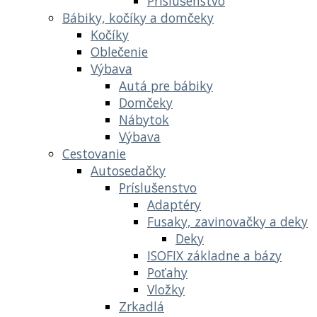
Príslušenstvo
Bábiky, kočíky a domčeky
Kočíky
Oblečenie
Výbava
Autá pre bábiky
Domčeky
Nábytok
Výbava
Cestovanie
Autosedačky
Príslušenstvo
Adaptéry
Fusaky, zavinovačky a deky
Deky
ISOFIX základne a bázy
Poťahy
Vložky
Zrkadlá