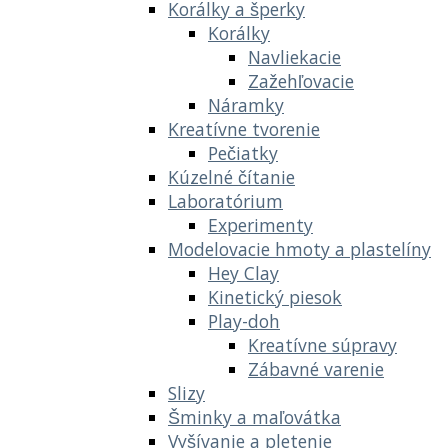
Korálky a šperky
Korálky
Navliekacie
Zažehľovacie
Náramky
Kreatívne tvorenie
Pečiatky
Kúzelné čítanie
Laboratórium
Experimenty
Modelovacie hmoty a plastelíny
Hey Clay
Kinetický piesok
Play-doh
Kreatívne súpravy
Zábavné varenie
Slizy
Šminky a maľovátka
Vyšívanie a pletenie