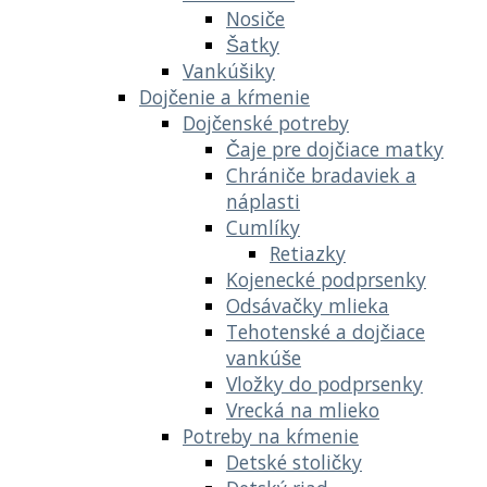
Nosiče
Šatky
Vankúšiky
Dojčenie a kŕmenie
Dojčenské potreby
Čaje pre dojčiace matky
Chrániče bradaviek a
náplasti
Cumlíky
Retiazky
Kojenecké podprsenky
Odsávačky mlieka
Tehotenské a dojčiace
vankúše
Vložky do podprsenky
Vrecká na mlieko
Potreby na kŕmenie
Detské stoličky