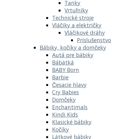
Tanky
Vrtuľníky
Technické stroje
Vláčiky a električky
Vláčikové dráhy
Príslušenstvo
Bábiky, kočíky a domčeky
Autá pre bábiky
Bábätká
BABY Born
Barbie
Česacie hlavy
Cry Babies
Domčeky
Enchantimals
Kindi Kids
Klasické bábiky
Kočíky
Látkové bábiky