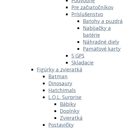
Podvodné
Pre začiatočníkov
Príslušenstvo
Batohy a puzdrá
Nabíjačky a
batérie
Náhradné diely
Pamäťové karty
S GPS
Skladacie
Figúrky a zvieratká
Batman
Dinosaury
Hatchimals
L.O.L. Surprise
Bábiky
Doplnky
Zvieratká
Postavičky