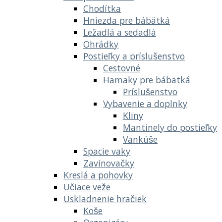
Chodítka
Hniezda pre bábätká
Ležadlá a sedadlá
Ohrádky
Postieľky a príslušenstvo
Cestovné
Hamaky pre bábätká
Príslušenstvo
Vybavenie a doplnky
Kliny
Mantinely do postieľky
Vankúše
Spacie vaky
Zavinovačky
Kreslá a pohovky
Učiace veže
Uskladnenie hračiek
Koše