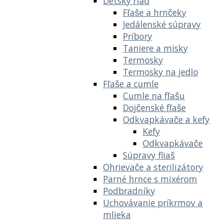
Detský riad
Fľaše a hrnčeky
Jedálenské súpravy
Príbory
Taniere a misky
Termosky
Termosky na jedlo
Fľaše a cumle
Cumle na fľašu
Dojčenské fľaše
Odkvapkávače a kefy
Kefy
Odkvapkávače
Súpravy fliaš
Ohrievače a sterilizátory
Parné hrnce s mixérom
Podbradníky
Uchovávanie príkrmov a
mlieka