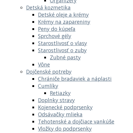
Organizéry
Detská kozmetika
Detské oleje a krémy
Krémy na zapareniny
Peny do kúpeľa
Sprchové gély
Starostlivosť o vlasy
Starostlivosť o zuby
Zubné pasty
Vône
Dojčenské potreby
Chrániče bradaviek a náplasti
Cumlíky
Retiazky
Doplnky stravy
Kojenecké podprsenky
Odsávačky mlieka
Tehotenské a dojčiace vankúše
Vložky do podprsenky