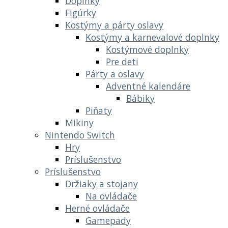
Doplnky
Figúrky
Kostýmy a párty oslavy
Kostýmy a karnevalové doplnky
Kostýmové doplnky
Pre deti
Párty a oslavy
Adventné kalendáre
Bábiky
Piňaty
Mikiny
Nintendo Switch
Hry
Príslušenstvo
Príslušenstvo
Držiaky a stojany
Na ovládače
Herné ovládače
Gamepady