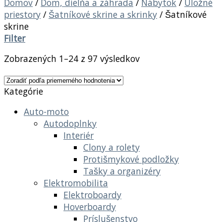
Domov
/
Dom, dielňa a záhrada
/
Nábytok
/
Úložné
priestory
/
Šatníkové skrine a skrinky
/
Šatníkové
skrine
Filter
Zobrazených 1–24 z 97 výsledkov
Kategórie
Auto-moto
Autodoplnky
Interiér
Clony a rolety
Protišmykové podložky
Tašky a organizéry
Elektromobilita
Elektroboardy
Hoverboardy
Príslušenstvo