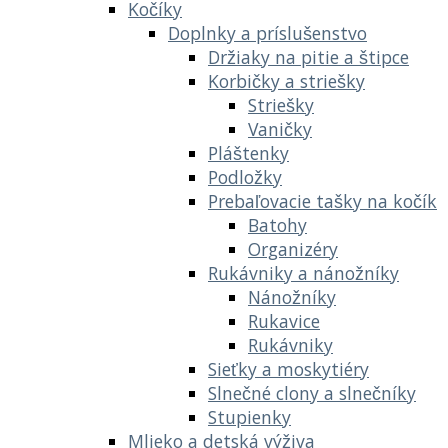
Kočíky
Doplnky a príslušenstvo
Držiaky na pitie a štipce
Korbičky a striešky
Striešky
Vaničky
Pláštenky
Podložky
Prebaľovacie tašky na kočík
Batohy
Organizéry
Rukávniky a nánožníky
Nánožníky
Rukavice
Rukávniky
Sieťky a moskytiéry
Slnečné clony a slnečníky
Stupienky
Mlieko a detská výživa