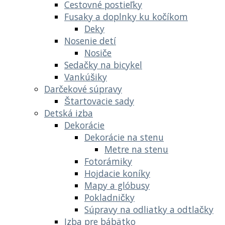
Cestovné postieľky
Fusaky a doplnky ku kočíkom
Deky
Nosenie detí
Nosiče
Sedačky na bicykel
Vankúšiky
Darčekové súpravy
Štartovacie sady
Detská izba
Dekorácie
Dekorácie na stenu
Metre na stenu
Fotorámiky
Hojdacie koníky
Mapy a glóbusy
Pokladničky
Súpravy na odliatky a odtlačky
Izba pre bábätko