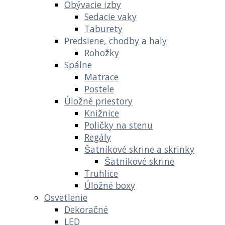
Obývacie izby
Sedacie vaky
Taburety
Predsiene, chodby a haly
Rohožky
Spálne
Matrace
Postele
Úložné priestory
Knižnice
Poličky na stenu
Regály
Šatníkové skrine a skrinky
Šatníkové skrine
Truhlice
Úložné boxy
Osvetlenie
Dekoračné
LED