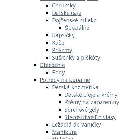
Chrumky
Detské čaje
Dojčenské mlieko
Špeciálne
Kapsičky
Kaše
Príkrmy
Sušienky a piškóty
Oblečenie
Body
Potreby na kúpanie
Detská kozmetika
Detské oleje a krémy
Krémy na zapareniny
Sprchové gély
Starostlivosť o vlasy
Ležadlá do vaničky
Manikúra