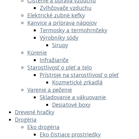
Čistenie a úprava vzduchu
Zvlhčovače vzduchu
Elektrické zubné kefky
Kanvice a príprava nápojov
Termosky a termohrnčeky
Výrobníky sódy
Sirupy
Kúrenie
Infražiariče
Starostlivosť o pleť a telo
Prístroje na starostlivosť o pleť
Kozmetické zrkadlá
Varenie a pečenie
Skladovanie a vákuovanie
Desiatové boxy
Drevené hračky
Drogéria
Eko drogéria
Eko čistiace prostriedky