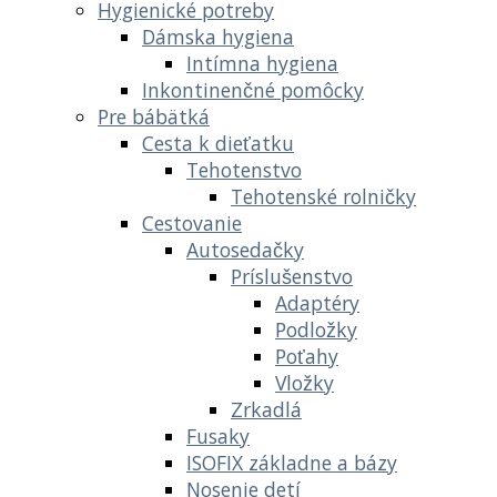
Hygienické potreby
Dámska hygiena
Intímna hygiena
Inkontinenčné pomôcky
Pre bábätká
Cesta k dieťatku
Tehotenstvo
Tehotenské rolničky
Cestovanie
Autosedačky
Príslušenstvo
Adaptéry
Podložky
Poťahy
Vložky
Zrkadlá
Fusaky
ISOFIX základne a bázy
Nosenie detí