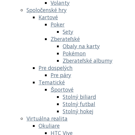
Volanty
Spoločenské hry
Kartové
Poker
Sety
Zberateľské
Obaly na karty
Pokémon
Zberateľské albumy
Pre dospelých
Pre páry
Tematické
Športové
Stolný biliard
Stolný futbal
Stolný hokej
Virtuálna realita
Okuliare
HTC Vive