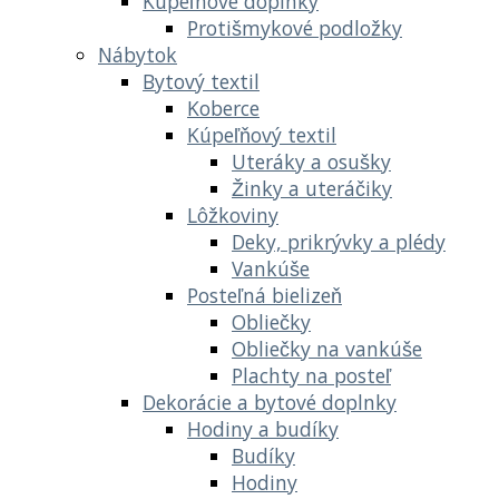
Kúpeľnové doplnky
Protišmykové podložky
Nábytok
Bytový textil
Koberce
Kúpeľňový textil
Uteráky a osušky
Žinky a uteráčiky
Lôžkoviny
Deky, prikrývky a plédy
Vankúše
Posteľná bielizeň
Obliečky
Obliečky na vankúše
Plachty na posteľ
Dekorácie a bytové doplnky
Hodiny a budíky
Budíky
Hodiny