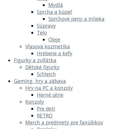
Mydlá
Sprcha a kúpeľ
Sprchové peny a mlieka
Súpravy
Telo
Oleje
Vlasová kozmetika
Hrebene a kefy
Figurky a zvířátka
Dětské figurky
Schleich
Gaming, hry a zábava
Hry na PC a konzoly
Herné série
Konzoly
Pre deti
RETRO
Merch a predmety pre fanúšikov