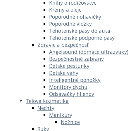
Knihy o rodičovstve
Krémy a oleje
Popôrodné nohavičky
Popôrodné vložky
Tehotenské pásy do auta
Tehotenské podporné pásy
Zdravie a bezpečnosť
Angelsound (domáce ultrazvuky)
Bezpečnostné zábrany
Detské pestúnky
Detské váhy
Inteligentné ponožky
Monitory dychu
Odsávačky hlienov
Telová kozmetika
Nechty
Manikúry
Nožnice
Ruky