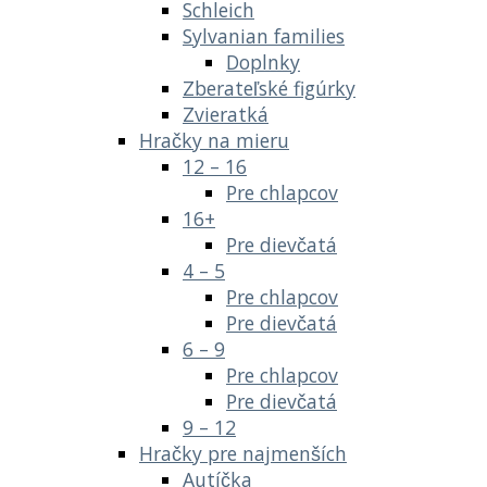
Schleich
Sylvanian families
Doplnky
Zberateľské figúrky
Zvieratká
Hračky na mieru
12 – 16
Pre chlapcov
16+
Pre dievčatá
4 – 5
Pre chlapcov
Pre dievčatá
6 – 9
Pre chlapcov
Pre dievčatá
9 – 12
Hračky pre najmenších
Autíčka