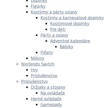
Doplnky
Figúrky
Kostýmy a párty oslavy
Kostýmy a karnevalové doplnky
Kostýmové doplnky
Pre deti
Párty a oslavy
Adventné kalendáre
Bábiky
Piňaty
Mikiny
Nintendo Switch
Hry
Príslušenstvo
Príslušenstvo
Držiaky a stojany
Na ovládače
Herné ovládače
Gamepady