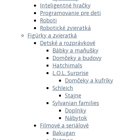
Inteligentné hračky
Programovanie pre deti
Roboti
Robotické zvieratká
Figúrky a zvieratká
Detské a rozprávkové
Bábky a maňušky
Domčeky a budovy
Hatchimals
L.O.L. Surprise
Domčeky a kufríky
Schleich
Stajne
Sylvanian families
Doplnky
Nábytok
Filmové a seriálové
Bakugan