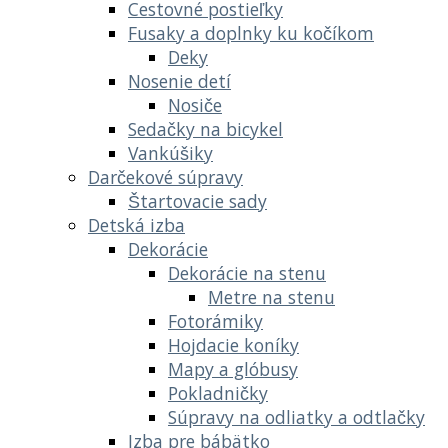
Cestovné postieľky
Fusaky a doplnky ku kočíkom
Deky
Nosenie detí
Nosiče
Sedačky na bicykel
Vankúšiky
Darčekové súpravy
Štartovacie sady
Detská izba
Dekorácie
Dekorácie na stenu
Metre na stenu
Fotorámiky
Hojdacie koníky
Mapy a glóbusy
Pokladničky
Súpravy na odliatky a odtlačky
Izba pre bábätko