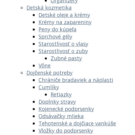
Organizéry
Detská kozmetika
Detské oleje a krémy
Krémy na zapareniny
Peny do kúpeľa
Sprchové gély
Starostlivosť o vlasy
Starostlivosť o zuby
Zubné pasty
Vône
Dojčenské potreby
Chrániče bradaviek a náplasti
Cumlíky
Retiazky
Doplnky stravy
Kojenecké podprsenky
Odsávačky mlieka
Tehotenské a dojčiace vankúše
Vložky do podprsenky