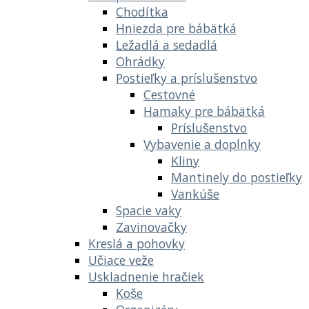
Chodítka
Hniezda pre bábätká
Ležadlá a sedadlá
Ohrádky
Postieľky a príslušenstvo
Cestovné
Hamaky pre bábätká
Príslušenstvo
Vybavenie a doplnky
Kliny
Mantinely do postieľky
Vankúše
Spacie vaky
Zavinovačky
Kreslá a pohovky
Učiace veže
Uskladnenie hračiek
Koše