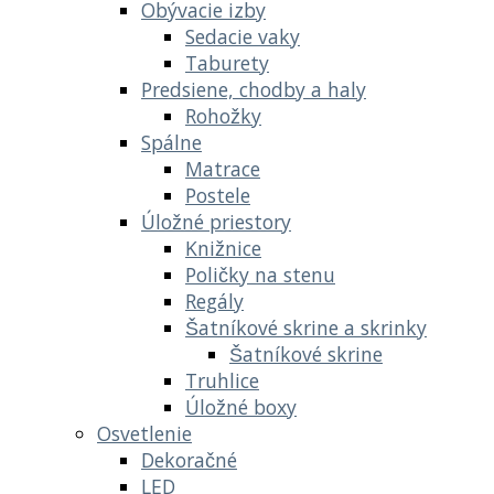
Obývacie izby
Sedacie vaky
Taburety
Predsiene, chodby a haly
Rohožky
Spálne
Matrace
Postele
Úložné priestory
Knižnice
Poličky na stenu
Regály
Šatníkové skrine a skrinky
Šatníkové skrine
Truhlice
Úložné boxy
Osvetlenie
Dekoračné
LED