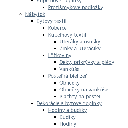
Kúpeľnové doplnky
Protišmykové podložky
Nábytok
Bytový textil
Koberce
Kúpeľňový textil
Uteráky a osušky
Žinky a uteráčiky
Lôžkoviny
Deky, prikrývky a plédy
Vankúše
Posteľná bielizeň
Obliečky
Obliečky na vankúše
Plachty na posteľ
Dekorácie a bytové doplnky
Hodiny a budíky
Budíky
Hodiny