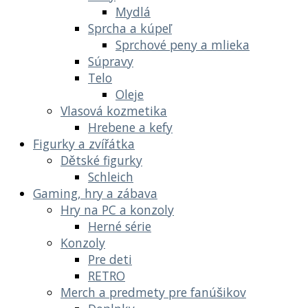
Mydlá
Sprcha a kúpeľ
Sprchové peny a mlieka
Súpravy
Telo
Oleje
Vlasová kozmetika
Hrebene a kefy
Figurky a zvířátka
Dětské figurky
Schleich
Gaming, hry a zábava
Hry na PC a konzoly
Herné série
Konzoly
Pre deti
RETRO
Merch a predmety pre fanúšikov