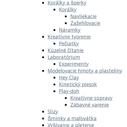
Korálky a šperky
Korálky
Navliekacie
Zažehľovacie
Náramky
Kreatívne tvorenie
Pečiatky
Kúzelné čítanie
Laboratórium
Experimenty
Modelovacie hmoty a plastelíny
Hey Clay
Kinetický piesok
Play-doh
Kreatívne súpravy
Zábavné varenie
Slizy
Šminky a maľovátka
Vyšívanie a pletenie