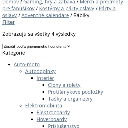
Domov
/
Gaming, hry a zábava
/
Merch a predmety
pre fanúšikov
/
Kostýmy a párty oslavy
/
Párty a
oslavy
/
Adventné kalendáre
/
Bábiky
Filter
Zobrazujú sa všetky 4 výsledky
Kategórie
Auto-moto
Autodoplnky
Interiér
Clony a rolety
Protišmykové podložky
Tašky a organizéry
Elektromobilita
Elektroboardy
Hoverboardy
Príslušenstvo