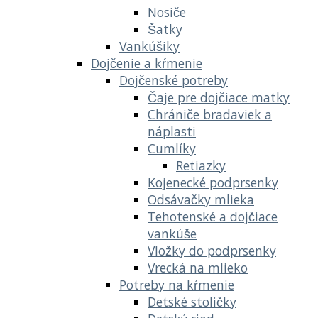
Nosiče
Šatky
Vankúšiky
Dojčenie a kŕmenie
Dojčenské potreby
Čaje pre dojčiace matky
Chrániče bradaviek a
náplasti
Cumlíky
Retiazky
Kojenecké podprsenky
Odsávačky mlieka
Tehotenské a dojčiace
vankúše
Vložky do podprsenky
Vrecká na mlieko
Potreby na kŕmenie
Detské stoličky