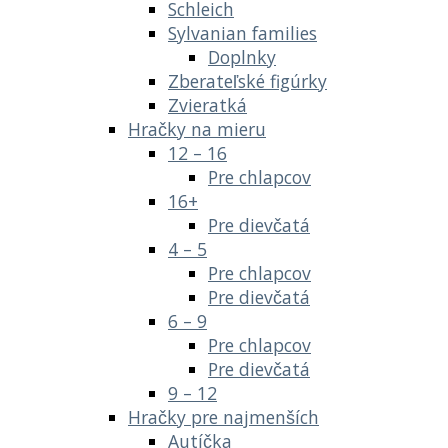
Schleich
Sylvanian families
Doplnky
Zberateľské figúrky
Zvieratká
Hračky na mieru
12 – 16
Pre chlapcov
16+
Pre dievčatá
4 – 5
Pre chlapcov
Pre dievčatá
6 – 9
Pre chlapcov
Pre dievčatá
9 – 12
Hračky pre najmenších
Autíčka