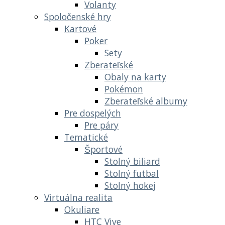
Volanty
Spoločenské hry
Kartové
Poker
Sety
Zberateľské
Obaly na karty
Pokémon
Zberateľské albumy
Pre dospelých
Pre páry
Tematické
Športové
Stolný biliard
Stolný futbal
Stolný hokej
Virtuálna realita
Okuliare
HTC Vive