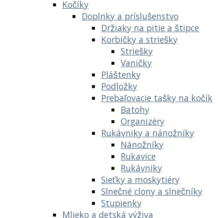
Kočíky
Doplnky a príslušenstvo
Držiaky na pitie a štipce
Korbičky a striešky
Striešky
Vaničky
Pláštenky
Podložky
Prebaľovacie tašky na kočík
Batohy
Organizéry
Rukávniky a nánožníky
Nánožníky
Rukavice
Rukávniky
Sieťky a moskytiéry
Slnečné clony a slnečníky
Stupienky
Mlieko a detská výživa