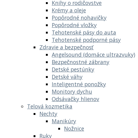
Knihy o rodičovstve
Krémy a oleje
Popôrodné nohavičky
Popôrodné vložky
Tehotenské pásy do auta
Tehotenské podporné pásy
Zdravie a bezpečnosť
Angelsound (domáce ultrazvuky)
Bezpečnostné zábrany
Detské pestúnky
Detské váhy
Inteligentné ponožky
Monitory dychu
Odsávačky hlienov
Telová kozmetika
Nechty
Manikúry
Nožnice
Ruky