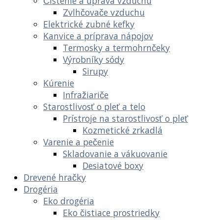
Čistenie a úprava vzduchu
Zvlhčovače vzduchu
Elektrické zubné kefky
Kanvice a príprava nápojov
Termosky a termohrnčeky
Výrobníky sódy
Sirupy
Kúrenie
Infražiariče
Starostlivosť o pleť a telo
Prístroje na starostlivosť o pleť
Kozmetické zrkadlá
Varenie a pečenie
Skladovanie a vákuovanie
Desiatové boxy
Drevené hračky
Drogéria
Eko drogéria
Eko čistiace prostriedky