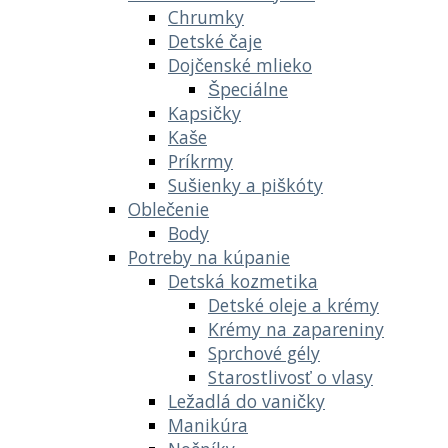
Chrumky
Detské čaje
Dojčenské mlieko
Špeciálne
Kapsičky
Kaše
Príkrmy
Sušienky a piškóty
Oblečenie
Body
Potreby na kúpanie
Detská kozmetika
Detské oleje a krémy
Krémy na zapareniny
Sprchové gély
Starostlivosť o vlasy
Ležadlá do vaničky
Manikúra