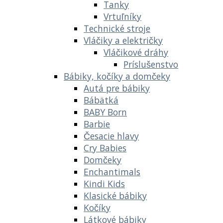
Tanky
Vrtuľníky
Technické stroje
Vláčiky a električky
Vláčikové dráhy
Príslušenstvo
Bábiky, kočíky a domčeky
Autá pre bábiky
Bábätká
BABY Born
Barbie
Česacie hlavy
Cry Babies
Domčeky
Enchantimals
Kindi Kids
Klasické bábiky
Kočíky
Látkové bábiky