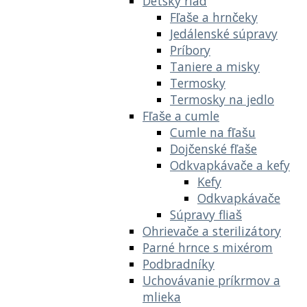
Detský riad
Fľaše a hrnčeky
Jedálenské súpravy
Príbory
Taniere a misky
Termosky
Termosky na jedlo
Fľaše a cumle
Cumle na fľašu
Dojčenské fľaše
Odkvapkávače a kefy
Kefy
Odkvapkávače
Súpravy fliaš
Ohrievače a sterilizátory
Parné hrnce s mixérom
Podbradníky
Uchovávanie príkrmov a
mlieka