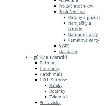
Podvodné
Pre začiatočníkov
Príslušenstvo
Batohy a puzdrá
Nabíjačky a
batérie
Náhradné diely
Pamäťové karty
S GPS
Skladacie
Figúrky a zvieratká
Batman
Dinosaury
Hatchimals
L.O.L. Surprise
Bábiky
Doplnky
Zvieratká
Postavičky