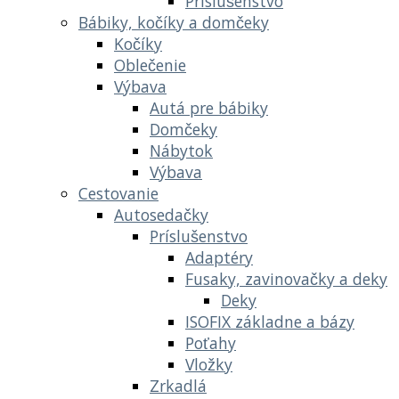
Príslušenstvo
Bábiky, kočíky a domčeky
Kočíky
Oblečenie
Výbava
Autá pre bábiky
Domčeky
Nábytok
Výbava
Cestovanie
Autosedačky
Príslušenstvo
Adaptéry
Fusaky, zavinovačky a deky
Deky
ISOFIX základne a bázy
Poťahy
Vložky
Zrkadlá