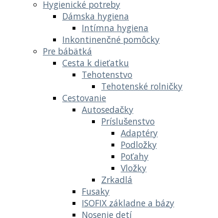
Hygienické potreby
Dámska hygiena
Intímna hygiena
Inkontinenčné pomôcky
Pre bábätká
Cesta k dieťatku
Tehotenstvo
Tehotenské rolničky
Cestovanie
Autosedačky
Príslušenstvo
Adaptéry
Podložky
Poťahy
Vložky
Zrkadlá
Fusaky
ISOFIX základne a bázy
Nosenie detí