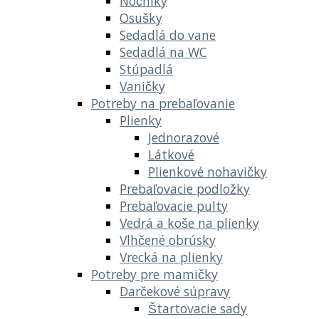
Nočníky
Osušky
Sedadlá do vane
Sedadlá na WC
Stúpadlá
Vaničky
Potreby na prebaľovanie
Plienky
Jednorazové
Látkové
Plienkové nohavičky
Prebaľovacie podložky
Prebaľovacie pulty
Vedrá a koše na plienky
Vlhčené obrúsky
Vrecká na plienky
Potreby pre mamičky
Darčekové súpravy
Štartovacie sady