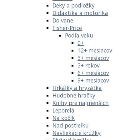
Deky a podložky
Didaktika a motorika
Do vane
Fisher-Price
Podľa veku
0+
12+ mesiacov
3+ mesiacov
3+ rokov
6+ mesiacov
9+ mesiacov
Hrkálky a hryzátka
Hudobné hračky
Knihy pre najmenších
Leporelá
Na kočík
Nad postieľku
Navliekacie krúžky