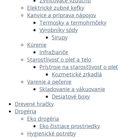
Zvlhčovače vzduchu
Elektrické zubné kefky
Kanvice a príprava nápojov
Termosky a termohrnčeky
Výrobníky sódy
Sirupy
Kúrenie
Infražiariče
Starostlivosť o pleť a telo
Prístroje na starostlivosť o pleť
Kozmetické zrkadlá
Varenie a pečenie
Skladovanie a vákuovanie
Desiatové boxy
Drevené hračky
Drogéria
Eko drogéria
Eko čistiace prostriedky
Hygienické potreby