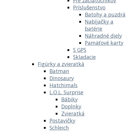
Pre začiatočníkov
Príslušenstvo
Batohy a puzdrá
Nabíjačky a
batérie
Náhradné diely
Pamäťové karty
S GPS
Skladacie
Figúrky a zvieratká
Batman
Dinosaury
Hatchimals
L.O.L. Surprise
Bábiky
Doplnky
Zvieratká
Postavičky
Schleich