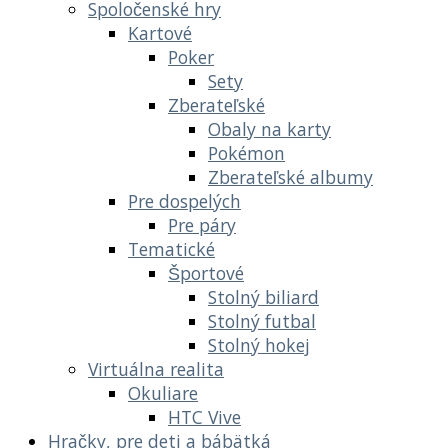
Spoločenské hry
Kartové
Poker
Sety
Zberateľské
Obaly na karty
Pokémon
Zberateľské albumy
Pre dospelých
Pre páry
Tematické
Športové
Stolný biliard
Stolný futbal
Stolný hokej
Virtuálna realita
Okuliare
HTC Vive
Hračky, pre deti a bábätká