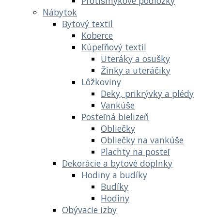
Protišmykové podložky
Nábytok
Bytový textil
Koberce
Kúpeľňový textil
Uteráky a osušky
Žinky a uteráčiky
Lôžkoviny
Deky, prikrývky a plédy
Vankúše
Posteľná bielizeň
Obliečky
Obliečky na vankúše
Plachty na posteľ
Dekorácie a bytové doplnky
Hodiny a budíky
Budíky
Hodiny
Obývacie izby