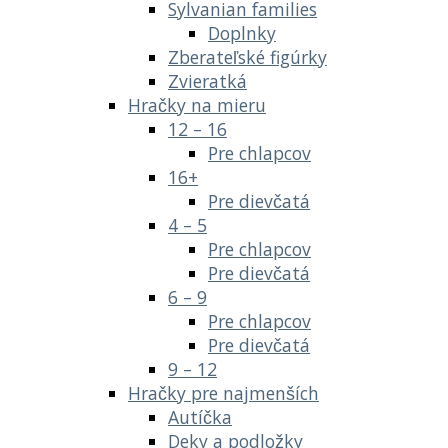
Sylvanian families
Doplnky
Zberateľské figúrky
Zvieratká
Hračky na mieru
12 – 16
Pre chlapcov
16+
Pre dievčatá
4 – 5
Pre chlapcov
Pre dievčatá
6 – 9
Pre chlapcov
Pre dievčatá
9 – 12
Hračky pre najmenších
Autíčka
Deky a podložky