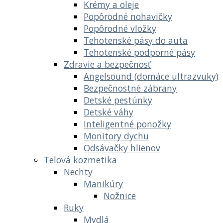
Krémy a oleje
Popôrodné nohavičky
Popôrodné vložky
Tehotenské pásy do auta
Tehotenské podporné pásy
Zdravie a bezpečnosť
Angelsound (domáce ultrazvuky)
Bezpečnostné zábrany
Detské pestúnky
Detské váhy
Inteligentné ponožky
Monitory dychu
Odsávačky hlienov
Telová kozmetika
Nechty
Manikúry
Nožnice
Ruky
Mydlá