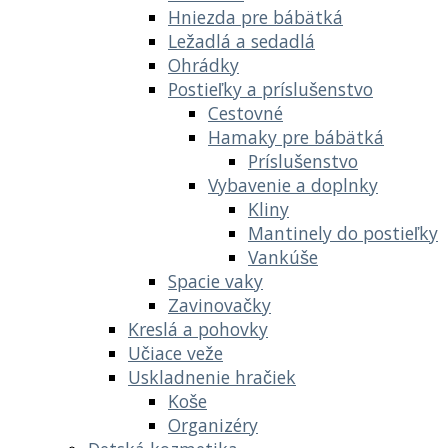
Hniezda pre bábätká
Ležadlá a sedadlá
Ohrádky
Postieľky a príslušenstvo
Cestovné
Hamaky pre bábätká
Príslušenstvo
Vybavenie a doplnky
Kliny
Mantinely do postieľky
Vankúše
Spacie vaky
Zavinovačky
Kreslá a pohovky
Učiace veže
Uskladnenie hračiek
Koše
Organizéry