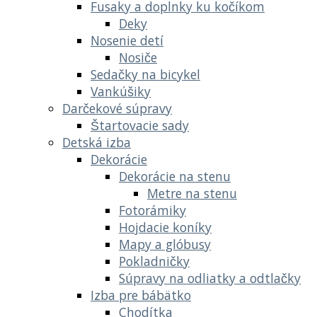
Fusaky a doplnky ku kočíkom
Deky
Nosenie detí
Nosiče
Sedačky na bicykel
Vankúšiky
Darčekové súpravy
Štartovacie sady
Detská izba
Dekorácie
Dekorácie na stenu
Metre na stenu
Fotorámiky
Hojdacie koníky
Mapy a glóbusy
Pokladničky
Súpravy na odliatky a odtlačky
Izba pre bábätko
Chodítka