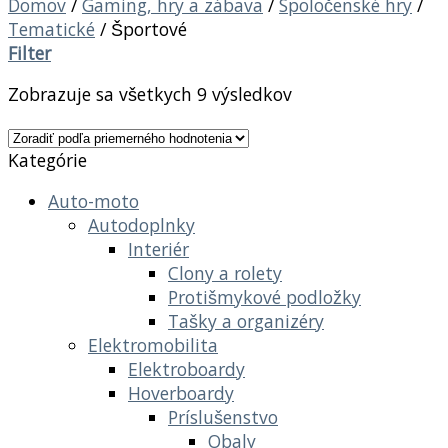
Domov
/
Gaming, hry a zábava
/
Spoločenské hry
/
Tematické
/
Športové
Filter
Zobrazuje sa všetkych 9 výsledkov
Kategórie
Auto-moto
Autodoplnky
Interiér
Clony a rolety
Protišmykové podložky
Tašky a organizéry
Elektromobilita
Elektroboardy
Hoverboardy
Príslušenstvo
Obaly