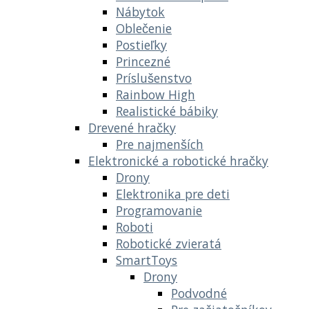
Nábytok
Oblečenie
Postieľky
Princezné
Príslušenstvo
Rainbow High
Realistické bábiky
Drevené hračky
Pre najmenších
Elektronické a robotické hračky
Drony
Elektronika pre deti
Programovanie
Roboti
Robotické zvieratá
SmartToys
Drony
Podvodné