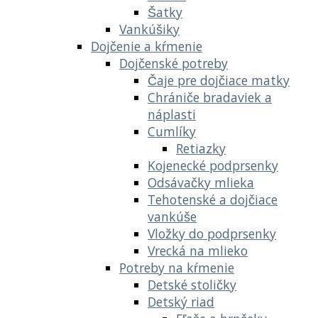
Šatky
Vankúšiky
Dojčenie a kŕmenie
Dojčenské potreby
Čaje pre dojčiace matky
Chrániče bradaviek a
náplasti
Cumlíky
Retiazky
Kojenecké podprsenky
Odsávačky mlieka
Tehotenské a dojčiace
vankúše
Vložky do podprsenky
Vrecká na mlieko
Potreby na kŕmenie
Detské stoličky
Detský riad