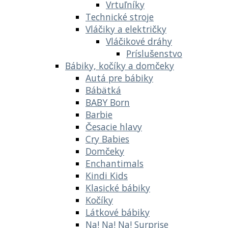
Vrtuľníky
Technické stroje
Vláčiky a električky
Vláčikové dráhy
Príslušenstvo
Bábiky, kočíky a domčeky
Autá pre bábiky
Bábätká
BABY Born
Barbie
Česacie hlavy
Cry Babies
Domčeky
Enchantimals
Kindi Kids
Klasické bábiky
Kočíky
Látkové bábiky
Na! Na! Na! Surprise