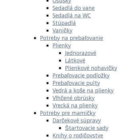
Osušky
Sedadlá do vane
Sedadlá na WC
Stúpadlá
Vaničky
Potreby na prebaľovanie
Plienky
Jednorazové
Látkové
Plienkové nohavičky
Prebaľovacie podložky
Prebaľovacie pulty
Vedrá a koše na plienky
Vlhčené obrúsky
Vrecká na plienky
Potreby pre mamičky
Darčekové súpravy
Štartovacie sady
Knihy o rodičovstve