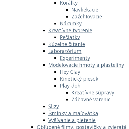
Korálky
Navliekacie
Zažehľovacie
Náramky
Kreatívne tvorenie
Pečiatky
Kúzelné čítanie
Laboratórium
Experimenty
Modelovacie hmoty a plastelíny
Hey Clay
Kinetický piesok
Play-doh
Kreatívne súpravy
Zábavné varenie
Slizy
Šminky a maľovátka
Vyšívanie a pletenie
Obľúbené filmy, postavičky a zvieratá