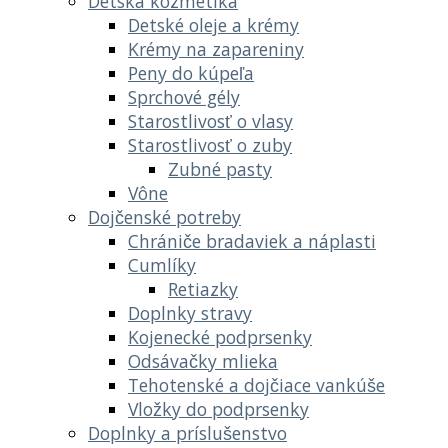
Detská kozmetika
Detské oleje a krémy
Krémy na zapareniny
Peny do kúpeľa
Sprchové gély
Starostlivosť o vlasy
Starostlivosť o zuby
Zubné pasty
Vône
Dojčenské potreby
Chrániče bradaviek a náplasti
Cumlíky
Retiazky
Doplnky stravy
Kojenecké podprsenky
Odsávačky mlieka
Tehotenské a dojčiace vankúše
Vložky do podprsenky
Doplnky a príslušenstvo