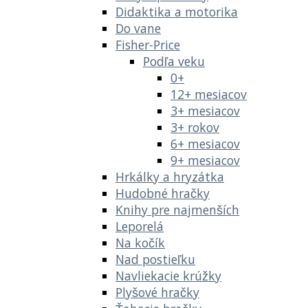
Didaktika a motorika
Do vane
Fisher-Price
Podľa veku
0+
12+ mesiacov
3+ mesiacov
3+ rokov
6+ mesiacov
9+ mesiacov
Hrkálky a hryzátka
Hudobné hračky
Knihy pre najmenších
Leporelá
Na kočík
Nad postieľku
Navliekacie krúžky
Plyšové hračky