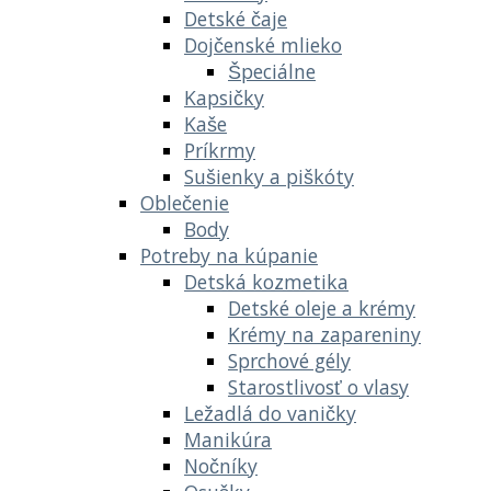
Detské čaje
Dojčenské mlieko
Špeciálne
Kapsičky
Kaše
Príkrmy
Sušienky a piškóty
Oblečenie
Body
Potreby na kúpanie
Detská kozmetika
Detské oleje a krémy
Krémy na zapareniny
Sprchové gély
Starostlivosť o vlasy
Ležadlá do vaničky
Manikúra
Nočníky