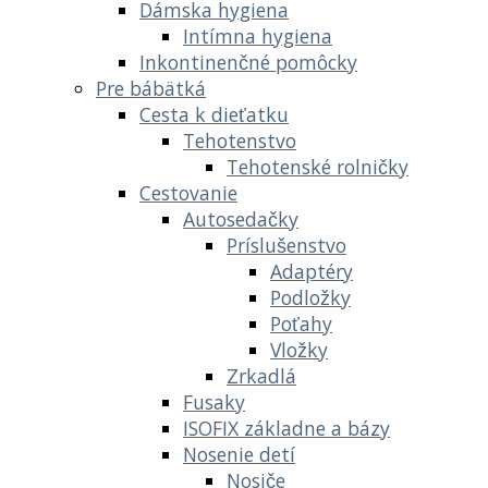
Dámska hygiena
Intímna hygiena
Inkontinenčné pomôcky
Pre bábätká
Cesta k dieťatku
Tehotenstvo
Tehotenské rolničky
Cestovanie
Autosedačky
Príslušenstvo
Adaptéry
Podložky
Poťahy
Vložky
Zrkadlá
Fusaky
ISOFIX základne a bázy
Nosenie detí
Nosiče