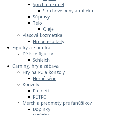
Sprcha a kúpeľ
Sprchové peny a mlieka
Súpravy
Telo
Oleje
Vlasová kozmetika
Hrebene a kefy
Figurky a zvířátka
Dětské figurky
Schleich
Gaming, hry a zábava
Hry na PC a konzoly
Herné série
Konzoly
Pre deti
RETRO
Merch a predmety pre fanúšikov
Doplnky