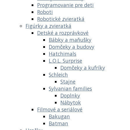
Programovanie pre deti
Roboti
Robotické zvieratká
Figúrky a zvieratká
Detské a rozprávkové
Bábky a maňušky
Domčeky a budovy
Hatchimals
L.O.L. Surprise
Domčeky a kufríky
Schleich
Stajne
Sylvanian families
Doplnky
Nábytok
Filmové a seriálové
Bakugan
Batman