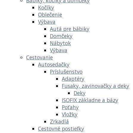
Bábiky, kočíky a domčeky
Kočíky
Oblečenie
Výbava
Autá pre bábiky
Domčeky
Nábytok
Výbava
Cestovanie
Autosedačky
Príslušenstvo
Adaptéry
Fusaky, zavinovačky a deky
Deky
ISOFIX základne a bázy
Poťahy
Vložky
Zrkadlá
Cestovné postieľky