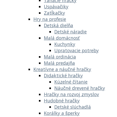
Ťahacie hračky
Uspávačiky
Zatĺkačky
Hry na profesie
Detská dielňa
Detské náradie
Malá domácnosť
Kuchynky
Upratovacie potreby
Malá ordinácia
Malá predajňa
Kreatívne a náučné hračky
Didaktické hračky
Kúzelné čítanie
Náučné drevené hračky
Hračky na rozvoj zmyslov
Hudobné hračky
Detské slúchadlá
Korálky a šperky