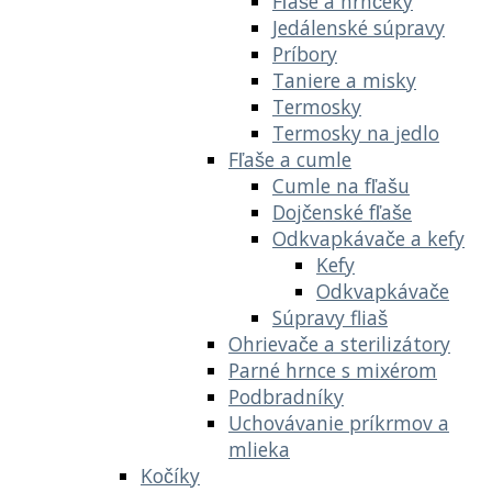
Fľaše a hrnčeky
Jedálenské súpravy
Príbory
Taniere a misky
Termosky
Termosky na jedlo
Fľaše a cumle
Cumle na fľašu
Dojčenské fľaše
Odkvapkávače a kefy
Kefy
Odkvapkávače
Súpravy fliaš
Ohrievače a sterilizátory
Parné hrnce s mixérom
Podbradníky
Uchovávanie príkrmov a
mlieka
Kočíky