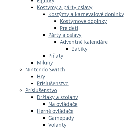
Figúrky
Kostýmy a párty oslavy
Kostýmy a karnevalové doplnky
Kostýmové doplnky
Pre deti
Párty a oslavy
Adventné kalendáre
Bábiky
Piňaty
Mikiny
Nintendo Switch
Hry
Príslušenstvo
Príslušenstvo
Držiaky a stojany
Na ovládače
Herné ovládače
Gamepady
Volanty