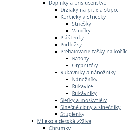
Doplnky a príslušenstvo
Držiaky na pitie a štipce
Korbičky a striešky
Striešky
Vaničky
Pláštenky
Podložky
Prebaľovacie tašky na kočík
Batohy
Organizéry
Rukávniky a nánožníky
Nánožníky
Rukavice
Rukávniky
Sieťky a moskytiéry
Slnečné clony a slnečníky
Stupienky
Mlieko a detská výživa
Chrumky