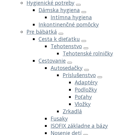
Hygienické potreby
Dámska hygiena
Intímna hygiena
Inkontinenčné pomôcky
Pre bábätká
Cesta k dieťatku
Tehotenstvo
Tehotenské rolničky
Cestovanie
Autosedačky
Príslušenstvo
Adaptéry
Podložky
Poťahy
Vložky
Zrkadlá
Fusaky
ISOFIX základne a bázy
Nosenie detí