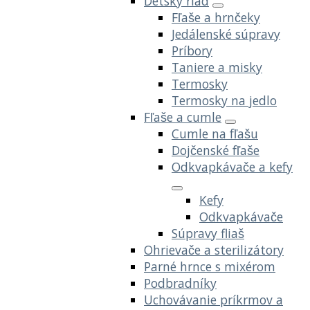
Detský riad
Fľaše a hrnčeky
Jedálenské súpravy
Príbory
Taniere a misky
Termosky
Termosky na jedlo
Fľaše a cumle
Cumle na fľašu
Dojčenské fľaše
Odkvapkávače a kefy
Kefy
Odkvapkávače
Súpravy fliaš
Ohrievače a sterilizátory
Parné hrnce s mixérom
Podbradníky
Uchovávanie príkrmov a