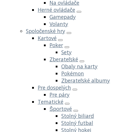
Na ovládače
Herné ovládače
Gamepady
Volanty
Spoločenské hry
Kartové
Poker
Sety
Zberateľské
Obaly na karty
Pokémon
Zberateľské albumy
Pre dospelých
Pre páry
Tematické
Športové
Stolný biliard
Stolný futbal
Stolný hokej