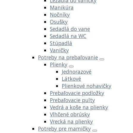
Ležadlá do vaničky
Manikúra
Nočníky
Osušky
Sedadlá do vane
Sedadlá na WC
Stúpadlá
Vaničky
Potreby na prebaľovanie
Plienky
Jednorazové
Látkové
Plienkové nohavičky
Prebaľovacie podložky
Prebaľovacie pulty
Vedrá a koše na plienky
Vlhčené obrúsky
Vrecká na plienky
Potreby pre mamičky