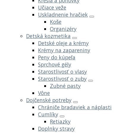
Kreslá a pohovky
Učiace veže
Uskladnenie hračiek
Koše
Organizéry
Detská kozmetika
Detské oleje a krémy
Krémy na zapareniny
Peny do kúpeľa
Sprchové gély
Starostlivosť o vlasy
Starostlivosť o zuby
Zubné pasty
Vône
Dojčenské potreby
Chrániče bradaviek a náplasti
Cumlíky
Retiazky
Doplnky stravy