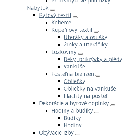
Protišmykové podložky
Nábytok
Bytový textil
Koberce
Kúpeľňový textil
Uteráky a osušky
Žinky a uteráčiky
Lôžkoviny
Deky, prikrývky a plédy
Vankúše
Posteľná bielizeň
Obliečky
Obliečky na vankúše
Plachty na posteľ
Dekorácie a bytové doplnky
Hodiny a budíky
Budíky
Hodiny
Obývacie izby