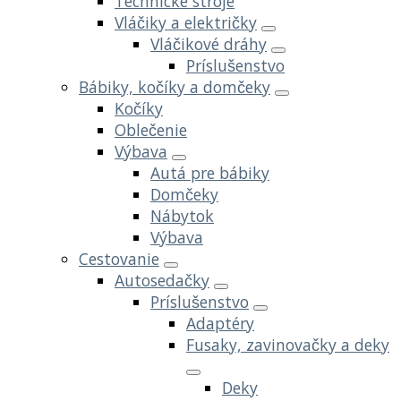
Technické stroje
Vláčiky a električky
Vláčikové dráhy
Príslušenstvo
Bábiky, kočíky a domčeky
Kočíky
Oblečenie
Výbava
Autá pre bábiky
Domčeky
Nábytok
Výbava
Cestovanie
Autosedačky
Príslušenstvo
Adaptéry
Fusaky, zavinovačky a deky
Deky