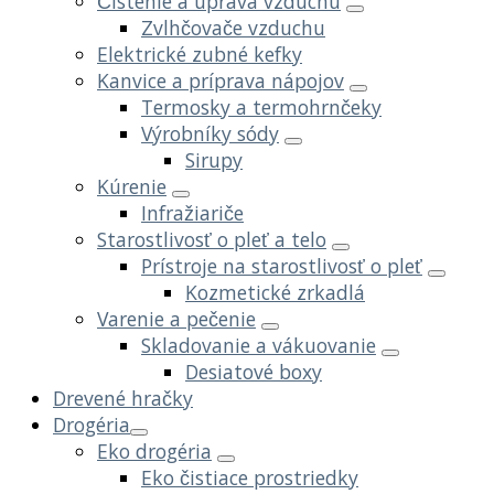
Čistenie a úprava vzduchu
Zvlhčovače vzduchu
Elektrické zubné kefky
Kanvice a príprava nápojov
Termosky a termohrnčeky
Výrobníky sódy
Sirupy
Kúrenie
Infražiariče
Starostlivosť o pleť a telo
Prístroje na starostlivosť o pleť
Kozmetické zrkadlá
Varenie a pečenie
Skladovanie a vákuovanie
Desiatové boxy
Drevené hračky
Drogéria
Eko drogéria
Eko čistiace prostriedky