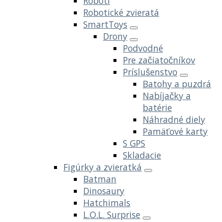
Roboti
Robotické zvieratá
SmartToys
Drony
Podvodné
Pre začiatočníkov
Príslušenstvo
Batohy a puzdrá
Nabíjačky a
batérie
Náhradné diely
Pamäťové karty
S GPS
Skladacie
Figúrky a zvieratká
Batman
Dinosaury
Hatchimals
L.O.L. Surprise