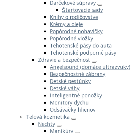
Darčekové súpravy
Štartovacie sady
Knihy o rodičovstve
Krémy a oleje
Popôrodné nohavičky
Popôrodné vložky
Tehotenské pásy do auta
Tehotenské podporné pásy
Zdravie a bezpečnosť
Angelsound (domáce ultrazvuky)
Bezpečnostné zábrany
Detské pestúnky
Detské váhy
Inteligentné ponožky
Monitory dychu
Odsávačky hlienov
Telová kozmetika
Nechty
Manikúry