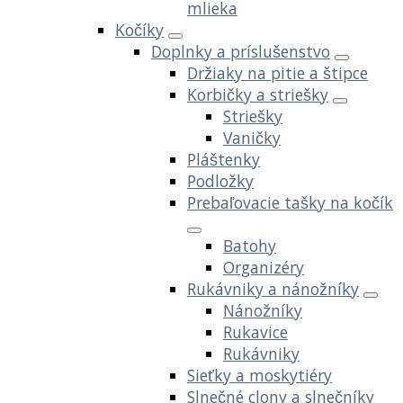
mlieka
Kočíky
Doplnky a príslušenstvo
Držiaky na pitie a štipce
Korbičky a striešky
Striešky
Vaničky
Pláštenky
Podložky
Prebaľovacie tašky na kočík
Batohy
Organizéry
Rukávniky a nánožníky
Nánožníky
Rukavice
Rukávniky
Sieťky a moskytiéry
Slnečné clony a slnečníky