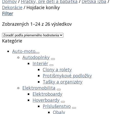
Domov
/
Hračky, pre deti a bábätká
/
Detská izba
/
Dekorácie
/
Hojdacie koníky
Filter
Zobrazených 1–24 z 26 výsledkov
Kategórie
Auto-moto
Autodoplnky
Interiér
Clony a rolety
Protišmykové podložky
Tašky a organizéry
Elektromobilita
Elektroboardy
Hoverboardy
Príslušenstvo
Obaly