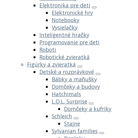
Elektronika pre deti
Elektronické hry
Notebooky
Vysielačky
Inteligentné hračky
Programovanie pre deti
Roboti
Robotické zvieratká
Figúrky a zvieratká
Detské a rozprávkové
Bábky a maňušky
Domčeky a budovy
Hatchimals
L.O.L. Surprise
Domčeky a kufríky
Schleich
Stajne
Sylvanian families