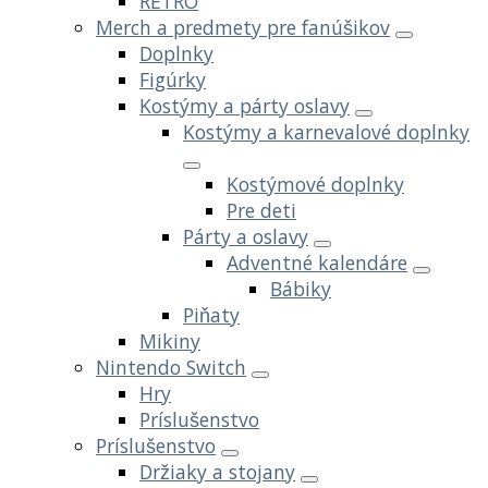
RETRO
Merch a predmety pre fanúšikov
Doplnky
Figúrky
Kostýmy a párty oslavy
Kostýmy a karnevalové doplnky
Kostýmové doplnky
Pre deti
Párty a oslavy
Adventné kalendáre
Bábiky
Piňaty
Mikiny
Nintendo Switch
Hry
Príslušenstvo
Príslušenstvo
Držiaky a stojany