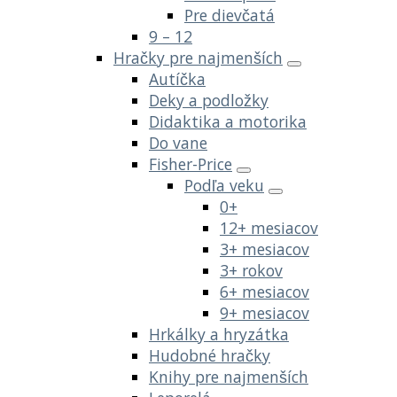
Pre dievčatá
9 – 12
Hračky pre najmenších
Autíčka
Deky a podložky
Didaktika a motorika
Do vane
Fisher-Price
Podľa veku
0+
12+ mesiacov
3+ mesiacov
3+ rokov
6+ mesiacov
9+ mesiacov
Hrkálky a hryzátka
Hudobné hračky
Knihy pre najmenších