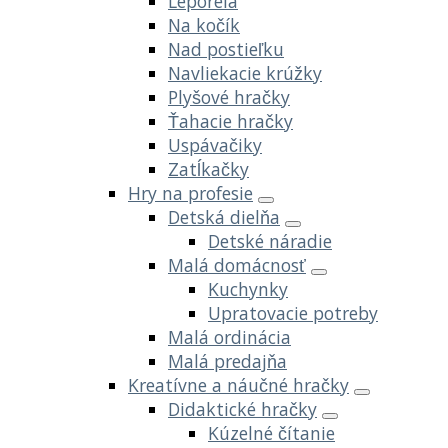
Leporelá
Na kočík
Nad postieľku
Navliekacie krúžky
Plyšové hračky
Ťahacie hračky
Uspávačiky
Zatĺkačky
Hry na profesie
Detská dielňa
Detské náradie
Malá domácnosť
Kuchynky
Upratovacie potreby
Malá ordinácia
Malá predajňa
Kreatívne a náučné hračky
Didaktické hračky
Kúzelné čítanie