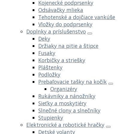
Kojenecké podprsenky
Odsávačky mlieka
Tehotenské a dojčiace vankúše
Vložky do podprsenky
Doplnky a príslušenstvo
Deky
Držiaky na pitie a štipce
Fusaky
Korbičky a striešky
Pláštenky
Podložky
Prebaľovacie tašky na kočík
Organizéry
Rukávniky a nánožníky
Sieťky a moskytiéry
Slnečné clony a slnečníky
Stupienky
Elektronické a robotické hračky
Detské volanty