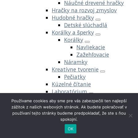
Náučné drevené hračky
Hračky na rozvoj zmyslov
Hudobné hračky
Detské slúchadlá
Korálky a šperky
Korálky
Navliekacie
Zažehľovacie
Náramky
Kreatívne tvorenie
Pečiatky
Kúzelné čítanie
Laboratórium
Experimenty
Používame cookies aby sme pre vás zabezpečili ten najlepší
Modelovacie hmoty a plastelíny
zážitok z našich webových stránok. Ak budete pokračovať v
používaní tejto stránky budeme predpokladať, že ste s ňou
spokojní.
Hey Clay
Kinetický piesok
OK
Play-doh