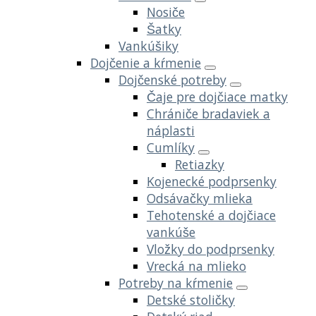
Nosiče
Šatky
Vankúšiky
Dojčenie a kŕmenie
Dojčenské potreby
Čaje pre dojčiace matky
Chrániče bradaviek a
náplasti
Cumlíky
Retiazky
Kojenecké podprsenky
Odsávačky mlieka
Tehotenské a dojčiace
vankúše
Vložky do podprsenky
Vrecká na mlieko
Potreby na kŕmenie
Detské stoličky