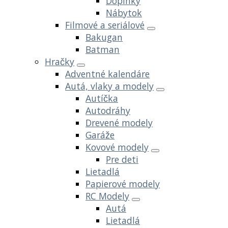
Doplnky
Nábytok
Filmové a seriálové
Bakugan
Batman
Hračky
Adventné kalendáre
Autá, vlaky a modely
Autíčka
Autodráhy
Drevené modely
Garáže
Kovové modely
Pre deti
Lietadlá
Papierové modely
RC Modely
Autá
Lietadlá