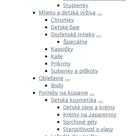
Stupienky
Mlieko a detská výživa
Chrumky
Detské čaje
Dojčenské mlieko
Špeciálne
Kapsičky
Kaše
Príkrmy
Sušienky a piškóty
Oblečenie
Body
Potreby na kúpanie
Detská kozmetika
Detské oleje a krémy
Krémy na zapareniny
Sprchové gély
Starostlivosť o vlasy