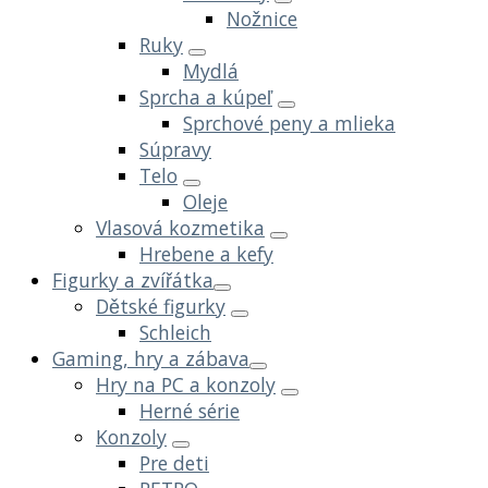
Nožnice
Ruky
Mydlá
Sprcha a kúpeľ
Sprchové peny a mlieka
Súpravy
Telo
Oleje
Vlasová kozmetika
Hrebene a kefy
Figurky a zvířátka
Dětské figurky
Schleich
Gaming, hry a zábava
Hry na PC a konzoly
Herné série
Konzoly
Pre deti