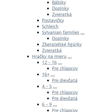
Bábiky
Doplnky
Zvieratká
Postavičky
Schleich
Sylvanian families
Doplnky
Zberateľské figúrky
Zvieratká
Hračky na mieru
12 – 16
Pre chlapcov
16+
Pre dievčatá
4 – 5
Pre chlapcov
Pre dievčatá
6 – 9
Pre chlapcov