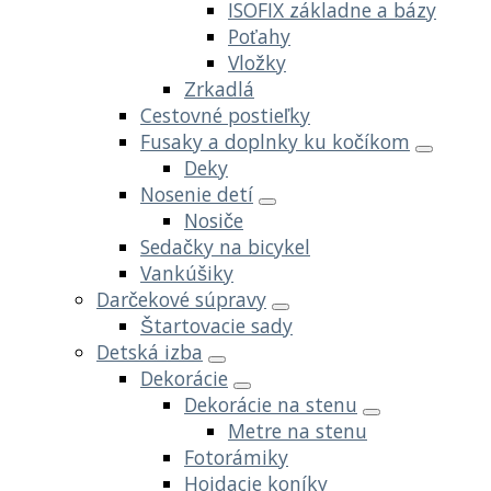
ISOFIX základne a bázy
Poťahy
Vložky
Zrkadlá
Cestovné postieľky
Fusaky a doplnky ku kočíkom
Deky
Nosenie detí
Nosiče
Sedačky na bicykel
Vankúšiky
Darčekové súpravy
Štartovacie sady
Detská izba
Dekorácie
Dekorácie na stenu
Metre na stenu
Fotorámiky
Hojdacie koníky