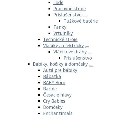
Lode
Pracovné stroje
Príslušenstvo
Tužkové batérie
Tanky
Vrtuľníky
Technické stroje
Vláčiky a električky
Vláčikové dráhy
Príslušenstvo
Bábiky, kočíky a domčeky
Autá pre bábiky
Bábätká
BABY Born
Barbie
Česacie hlavy
Cry Babies
Domčeky
Enchantimals