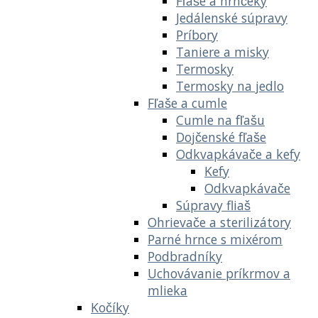
Fľaše a hrnčeky
Jedálenské súpravy
Príbory
Taniere a misky
Termosky
Termosky na jedlo
Fľaše a cumle
Cumle na fľašu
Dojčenské fľaše
Odkvapkávače a kefy
Kefy
Odkvapkávače
Súpravy fliaš
Ohrievače a sterilizátory
Parné hrnce s mixérom
Podbradníky
Uchovávanie príkrmov a
mlieka
Kočíky