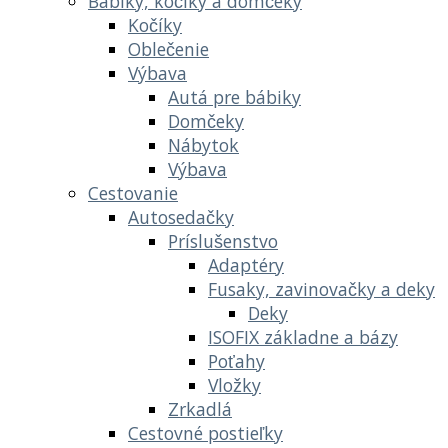
Bábiky, kočíky a domčeky
Kočíky
Oblečenie
Výbava
Autá pre bábiky
Domčeky
Nábytok
Výbava
Cestovanie
Autosedačky
Príslušenstvo
Adaptéry
Fusaky, zavinovačky a deky
Deky
ISOFIX základne a bázy
Poťahy
Vložky
Zrkadlá
Cestovné postieľky