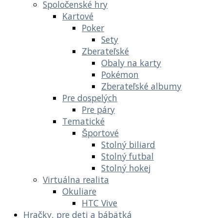
Spoločenské hry
Kartové
Poker
Sety
Zberateľské
Obaly na karty
Pokémon
Zberateľské albumy
Pre dospelých
Pre páry
Tematické
Športové
Stolný biliard
Stolný futbal
Stolný hokej
Virtuálna realita
Okuliare
HTC Vive
Hračky, pre deti a bábätká