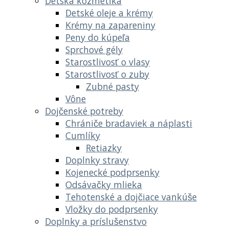
Detská kozmetika
Detské oleje a krémy
Krémy na zapareniny
Peny do kúpeľa
Sprchové gély
Starostlivosť o vlasy
Starostlivosť o zuby
Zubné pasty
Vône
Dojčenské potreby
Chrániče bradaviek a náplasti
Cumlíky
Retiazky
Doplnky stravy
Kojenecké podprsenky
Odsávačky mlieka
Tehotenské a dojčiace vankúše
Vložky do podprsenky
Doplnky a príslušenstvo