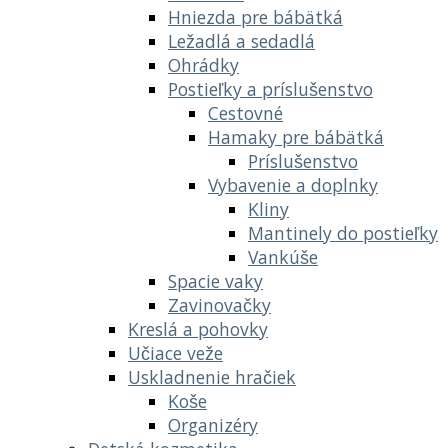
Hniezda pre bábätká
Ležadlá a sedadlá
Ohrádky
Postieľky a príslušenstvo
Cestovné
Hamaky pre bábätká
Príslušenstvo
Vybavenie a doplnky
Kliny
Mantinely do postieľky
Vankúše
Spacie vaky
Zavinovačky
Kreslá a pohovky
Učiace veže
Uskladnenie hračiek
Koše
Organizéry