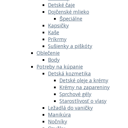
Detské čaje
Dojčenské mlieko
Špeciálne
Kapsičky
Kaše
Príkrmy
Sušienky a piškóty
Oblečenie
Body
Potreby na kúpanie
Detská kozmetika
Detské oleje a krémy
Krémy na zapareniny
Sprchové gély
Starostlivosť o vlasy
Ležadlá do vaničky
Manikúra
Nočníky