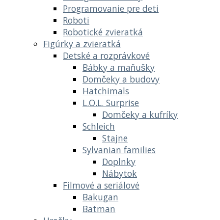
Programovanie pre deti
Roboti
Robotické zvieratká
Figúrky a zvieratká
Detské a rozprávkové
Bábky a maňušky
Domčeky a budovy
Hatchimals
L.O.L. Surprise
Domčeky a kufríky
Schleich
Stajne
Sylvanian families
Doplnky
Nábytok
Filmové a seriálové
Bakugan
Batman