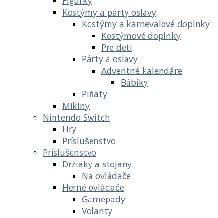
Figúrky
Kostýmy a párty oslavy
Kostýmy a karnevalové doplnky
Kostýmové doplnky
Pre deti
Párty a oslavy
Adventné kalendáre
Bábiky
Piňaty
Mikiny
Nintendo Switch
Hry
Príslušenstvo
Príslušenstvo
Držiaky a stojany
Na ovládače
Herné ovládače
Gamepady
Volanty