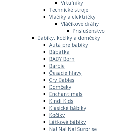
Vrtuľníky
Technické stroje
Vláčiky a električky
Vláčikové dráhy
Príslušenstvo
Bábiky, kočíky a domčeky
Autá pre bábiky
Bábätká
BABY Born
Barbie
Česacie hlavy
Cry Babies
Domčeky
Enchantimals
Kindi Kids
Klasické bábiky
Kočíky
Látkové bábiky
Na! Na! Na! Surprise