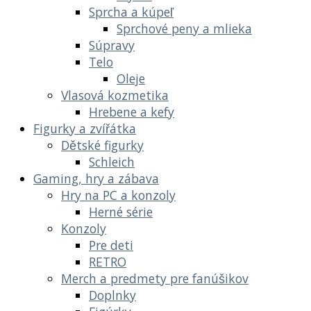
Sprcha a kúpeľ
Sprchové peny a mlieka
Súpravy
Telo
Oleje
Vlasová kozmetika
Hrebene a kefy
Figurky a zvířátka
Dětské figurky
Schleich
Gaming, hry a zábava
Hry na PC a konzoly
Herné série
Konzoly
Pre deti
RETRO
Merch a predmety pre fanúšikov
Doplnky