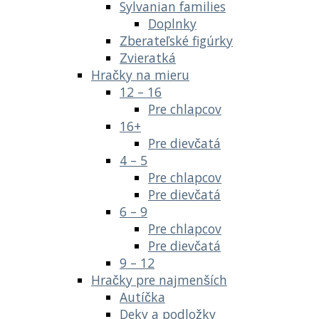
Sylvanian families
Doplnky
Zberateľské figúrky
Zvieratká
Hračky na mieru
12 – 16
Pre chlapcov
16+
Pre dievčatá
4 – 5
Pre chlapcov
Pre dievčatá
6 – 9
Pre chlapcov
Pre dievčatá
9 – 12
Hračky pre najmenších
Autíčka
Deky a podložky