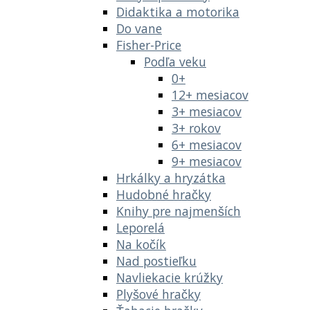
Didaktika a motorika
Do vane
Fisher-Price
Podľa veku
0+
12+ mesiacov
3+ mesiacov
3+ rokov
6+ mesiacov
9+ mesiacov
Hrkálky a hryzátka
Hudobné hračky
Knihy pre najmenších
Leporelá
Na kočík
Nad postieľku
Navliekacie krúžky
Plyšové hračky