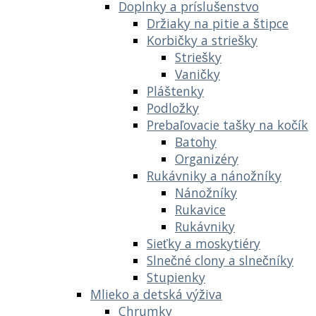
Doplnky a príslušenstvo
Držiaky na pitie a štipce
Korbičky a striešky
Striešky
Vaničky
Pláštenky
Podložky
Prebaľovacie tašky na kočík
Batohy
Organizéry
Rukávniky a nánožníky
Nánožníky
Rukavice
Rukávniky
Sieťky a moskytiéry
Slnečné clony a slnečníky
Stupienky
Mlieko a detská výživa
Chrumky