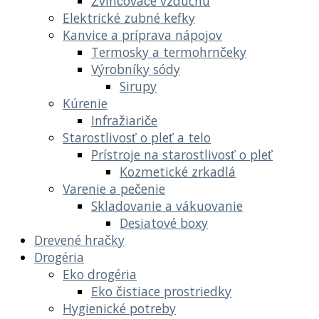
Zvlhčovače vzduchu
Elektrické zubné kefky
Kanvice a príprava nápojov
Termosky a termohrnčeky
Výrobníky sódy
Sirupy
Kúrenie
Infražiariče
Starostlivosť o pleť a telo
Prístroje na starostlivosť o pleť
Kozmetické zrkadlá
Varenie a pečenie
Skladovanie a vákuovanie
Desiatové boxy
Drevené hračky
Drogéria
Eko drogéria
Eko čistiace prostriedky
Hygienické potreby