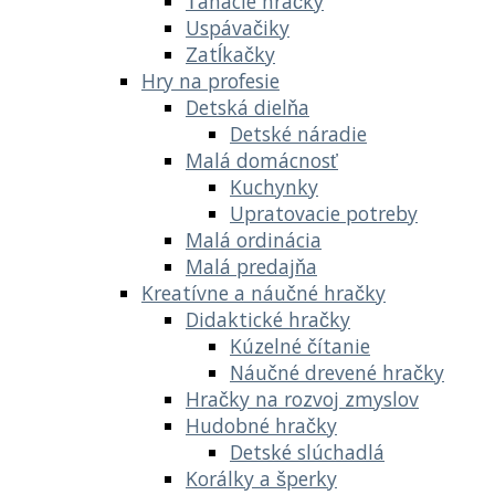
Ťahacie hračky
Uspávačiky
Zatĺkačky
Hry na profesie
Detská dielňa
Detské náradie
Malá domácnosť
Kuchynky
Upratovacie potreby
Malá ordinácia
Malá predajňa
Kreatívne a náučné hračky
Didaktické hračky
Kúzelné čítanie
Náučné drevené hračky
Hračky na rozvoj zmyslov
Hudobné hračky
Detské slúchadlá
Korálky a šperky