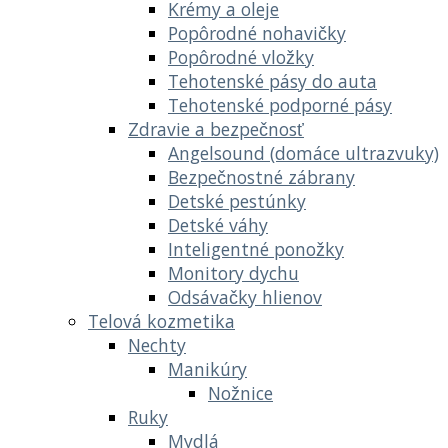
Krémy a oleje
Popôrodné nohavičky
Popôrodné vložky
Tehotenské pásy do auta
Tehotenské podporné pásy
Zdravie a bezpečnosť
Angelsound (domáce ultrazvuky)
Bezpečnostné zábrany
Detské pestúnky
Detské váhy
Inteligentné ponožky
Monitory dychu
Odsávačky hlienov
Telová kozmetika
Nechty
Manikúry
Nožnice
Ruky
Mydlá