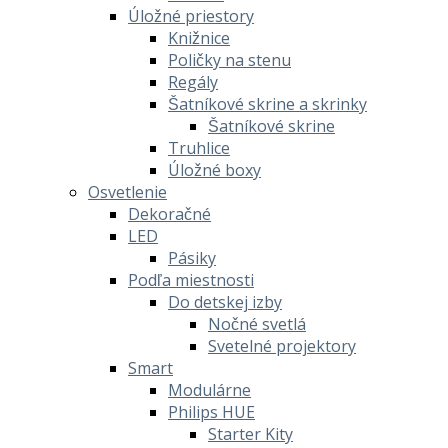
Úložné priestory
Knižnice
Poličky na stenu
Regály
Šatníkové skrine a skrinky
Šatníkové skrine
Truhlice
Úložné boxy
Osvetlenie
Dekoračné
LED
Pásiky
Podľa miestnosti
Do detskej izby
Nočné svetlá
Svetelné projektory
Smart
Modulárne
Philips HUE
Starter Kity