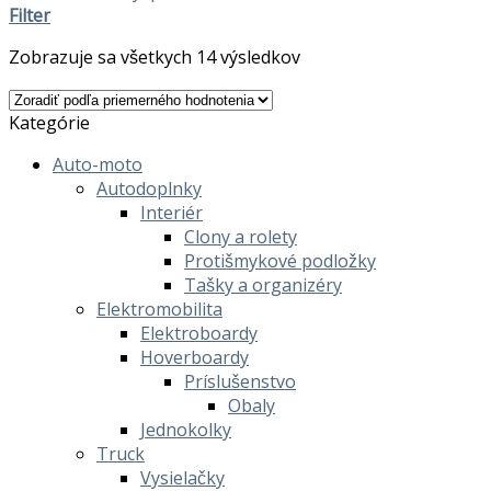
Filter
Zobrazuje sa všetkych 14 výsledkov
Kategórie
Auto-moto
Autodoplnky
Interiér
Clony a rolety
Protišmykové podložky
Tašky a organizéry
Elektromobilita
Elektroboardy
Hoverboardy
Príslušenstvo
Obaly
Jednokolky
Truck
Vysielačky