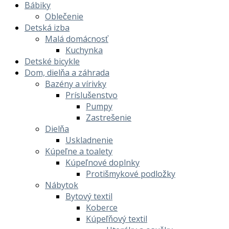
Bábiky
Oblečenie
Detská izba
Malá domácnosť
Kuchynka
Detské bicykle
Dom, dielňa a záhrada
Bazény a vírivky
Príslušenstvo
Pumpy
Zastrešenie
Dielňa
Uskladnenie
Kúpeľne a toalety
Kúpeľnové doplnky
Protišmykové podložky
Nábytok
Bytový textil
Koberce
Kúpeľňový textil