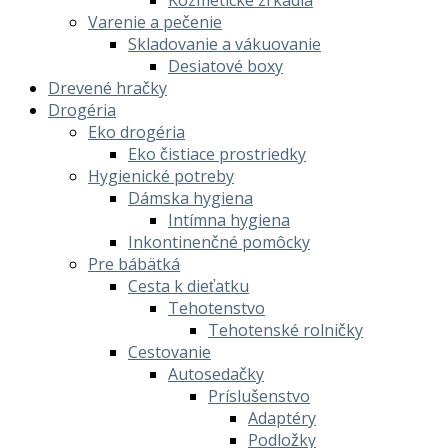
Kozmetické zrkadlá
Varenie a pečenie
Skladovanie a vákuovanie
Desiatové boxy
Drevené hračky
Drogéria
Eko drogéria
Eko čistiace prostriedky
Hygienické potreby
Dámska hygiena
Intímna hygiena
Inkontinenčné pomôcky
Pre bábätká
Cesta k dieťatku
Tehotenstvo
Tehotenské rolničky
Cestovanie
Autosedačky
Príslušenstvo
Adaptéry
Podložky