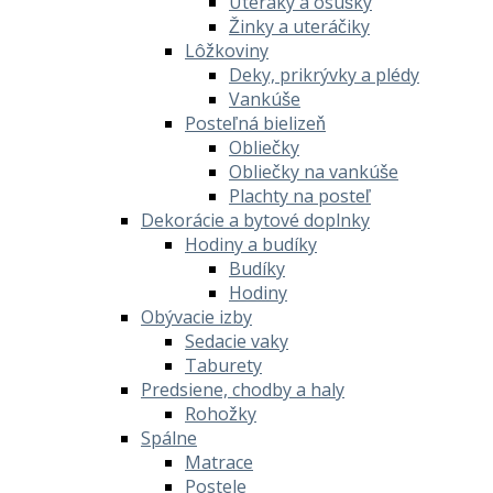
Uteráky a osušky
Žinky a uteráčiky
Lôžkoviny
Deky, prikrývky a plédy
Vankúše
Posteľná bielizeň
Obliečky
Obliečky na vankúše
Plachty na posteľ
Dekorácie a bytové doplnky
Hodiny a budíky
Budíky
Hodiny
Obývacie izby
Sedacie vaky
Taburety
Predsiene, chodby a haly
Rohožky
Spálne
Matrace
Postele