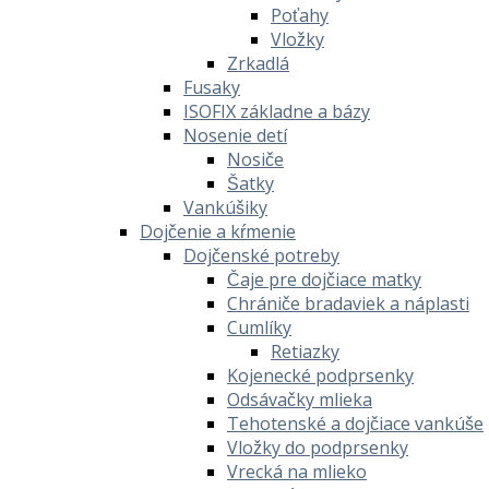
Poťahy
Vložky
Zrkadlá
Fusaky
ISOFIX základne a bázy
Nosenie detí
Nosiče
Šatky
Vankúšiky
Dojčenie a kŕmenie
Dojčenské potreby
Čaje pre dojčiace matky
Chrániče bradaviek a náplasti
Cumlíky
Retiazky
Kojenecké podprsenky
Odsávačky mlieka
Tehotenské a dojčiace vankúše
Vložky do podprsenky
Vrecká na mlieko