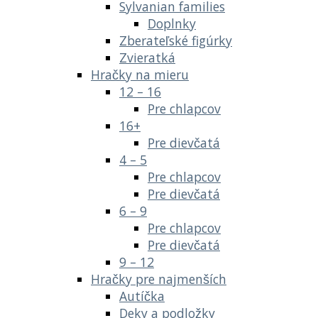
Sylvanian families
Doplnky
Zberateľské figúrky
Zvieratká
Hračky na mieru
12 – 16
Pre chlapcov
16+
Pre dievčatá
4 – 5
Pre chlapcov
Pre dievčatá
6 – 9
Pre chlapcov
Pre dievčatá
9 – 12
Hračky pre najmenších
Autíčka
Deky a podložky