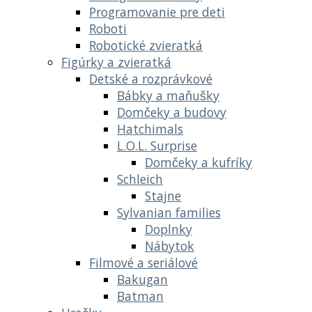
Programovanie pre deti
Roboti
Robotické zvieratká
Figúrky a zvieratká
Detské a rozprávkové
Bábky a maňušky
Domčeky a budovy
Hatchimals
L.O.L. Surprise
Domčeky a kufríky
Schleich
Stajne
Sylvanian families
Doplnky
Nábytok
Filmové a seriálové
Bakugan
Batman