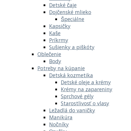
Detské čaje
Dojčenské mlieko
Špeciálne
Kapsičky
Kaše
Príkrmy
Sušienky a piškóty
Oblečenie
Body
Potreby na kúpanie
Detská kozmetika
Detské oleje a krémy
Krémy na zapareniny
Sprchové gély
Starostlivosť o vlasy
Ležadlá do vaničky
Manikúra
Nočníky