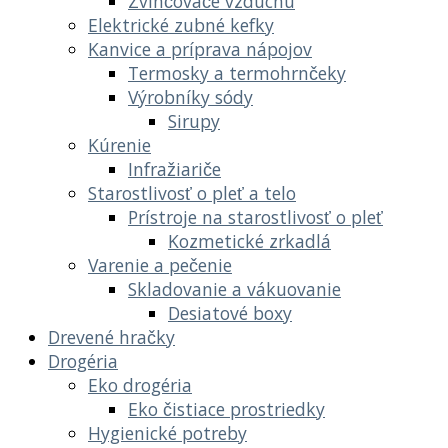
Zvlhčovače vzduchu
Elektrické zubné kefky
Kanvice a príprava nápojov
Termosky a termohrnčeky
Výrobníky sódy
Sirupy
Kúrenie
Infražiariče
Starostlivosť o pleť a telo
Prístroje na starostlivosť o pleť
Kozmetické zrkadlá
Varenie a pečenie
Skladovanie a vákuovanie
Desiatové boxy
Drevené hračky
Drogéria
Eko drogéria
Eko čistiace prostriedky
Hygienické potreby