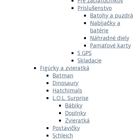
Pre začiatočníkov
Príslušenstvo
Batohy a puzdrá
Nabíjačky a
batérie
Náhradné diely
Pamäťové karty
S GPS
Skladacie
Figúrky a zvieratká
Batman
Dinosaury
Hatchimals
L.O.L. Surprise
Bábiky
Doplnky
Zvieratká
Postavičky
Schleich