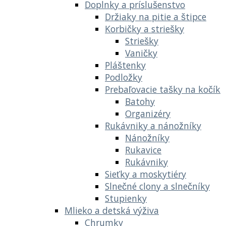
Doplnky a príslušenstvo
Držiaky na pitie a štipce
Korbičky a striešky
Striešky
Vaničky
Pláštenky
Podložky
Prebaľovacie tašky na kočík
Batohy
Organizéry
Rukávniky a nánožníky
Nánožníky
Rukavice
Rukávniky
Sieťky a moskytiéry
Slnečné clony a slnečníky
Stupienky
Mlieko a detská výživa
Chrumky