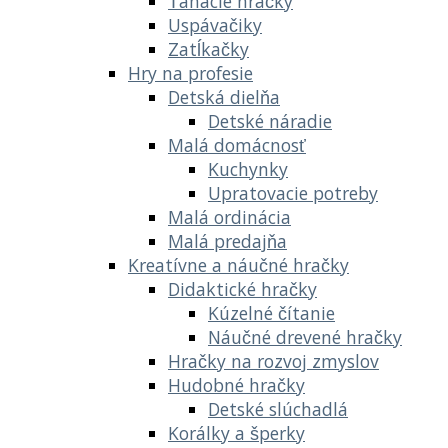
Ťahacie hračky
Uspávačiky
Zatĺkačky
Hry na profesie
Detská dielňa
Detské náradie
Malá domácnosť
Kuchynky
Upratovacie potreby
Malá ordinácia
Malá predajňa
Kreatívne a náučné hračky
Didaktické hračky
Kúzelné čítanie
Náučné drevené hračky
Hračky na rozvoj zmyslov
Hudobné hračky
Detské slúchadlá
Korálky a šperky