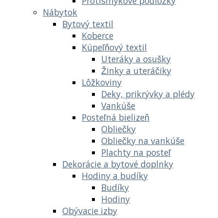
Protišmykové podložky
Nábytok
Bytový textil
Koberce
Kúpeľňový textil
Uteráky a osušky
Žinky a uteráčiky
Lôžkoviny
Deky, prikrývky a plédy
Vankúše
Posteľná bielizeň
Obliečky
Obliečky na vankúše
Plachty na posteľ
Dekorácie a bytové doplnky
Hodiny a budíky
Budíky
Hodiny
Obývacie izby