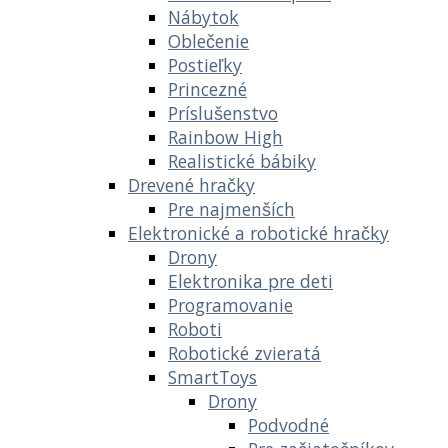
Nábytok
Oblečenie
Postieľky
Princezné
Príslušenstvo
Rainbow High
Realistické bábiky
Drevené hračky
Pre najmenších
Elektronické a robotické hračky
Drony
Elektronika pre deti
Programovanie
Roboti
Robotické zvieratá
SmartToys
Drony
Podvodné