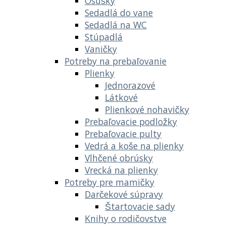
Osušky
Sedadlá do vane
Sedadlá na WC
Stúpadlá
Vaničky
Potreby na prebaľovanie
Plienky
Jednorazové
Látkové
Plienkové nohavičky
Prebaľovacie podložky
Prebaľovacie pulty
Vedrá a koše na plienky
Vlhčené obrúsky
Vrecká na plienky
Potreby pre mamičky
Darčekové súpravy
Štartovacie sady
Knihy o rodičovstve