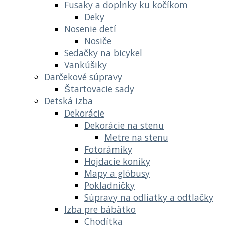
Fusaky a doplnky ku kočíkom
Deky
Nosenie detí
Nosiče
Sedačky na bicykel
Vankúšiky
Darčekové súpravy
Štartovacie sady
Detská izba
Dekorácie
Dekorácie na stenu
Metre na stenu
Fotorámiky
Hojdacie koníky
Mapy a glóbusy
Pokladničky
Súpravy na odliatky a odtlačky
Izba pre bábätko
Chodítka