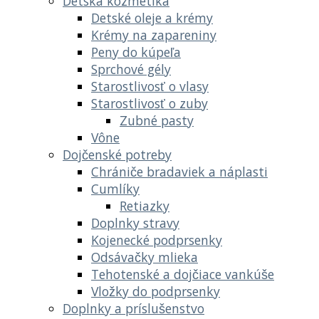
Detská kozmetika
Detské oleje a krémy
Krémy na zapareniny
Peny do kúpeľa
Sprchové gély
Starostlivosť o vlasy
Starostlivosť o zuby
Zubné pasty
Vône
Dojčenské potreby
Chrániče bradaviek a náplasti
Cumlíky
Retiazky
Doplnky stravy
Kojenecké podprsenky
Odsávačky mlieka
Tehotenské a dojčiace vankúše
Vložky do podprsenky
Doplnky a príslušenstvo