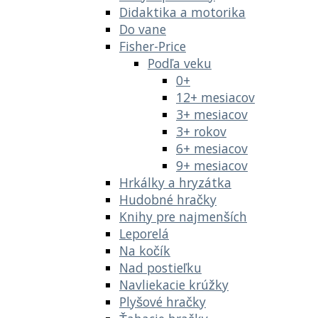
Didaktika a motorika
Do vane
Fisher-Price
Podľa veku
0+
12+ mesiacov
3+ mesiacov
3+ rokov
6+ mesiacov
9+ mesiacov
Hrkálky a hryzátka
Hudobné hračky
Knihy pre najmenších
Leporelá
Na kočík
Nad postieľku
Navliekacie krúžky
Plyšové hračky