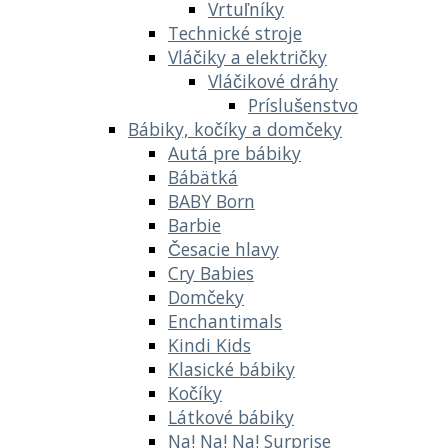
Vrtuľníky
Technické stroje
Vláčiky a električky
Vláčikové dráhy
Príslušenstvo
Bábiky, kočíky a domčeky
Autá pre bábiky
Bábätká
BABY Born
Barbie
Česacie hlavy
Cry Babies
Domčeky
Enchantimals
Kindi Kids
Klasické bábiky
Kočíky
Látkové bábiky
Na! Na! Na! Surprise