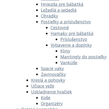
Hniezda pre bábätká
Ležadlá a sedadlá
Ohrádky
Postieľky a príslušenstvo
Cestovné
Hamaky pre bábätká
Príslušenstvo
Vybavenie a doplnky
Kliny
Mantinely do postieľky
Vankúše
Spacie vaky
Zavinovačky
Kreslá a pohovky
Učiace veže
Uskladnenie hračiek
Koše
Organizéry