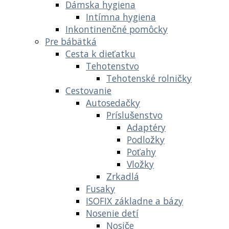
Dámska hygiena
Intímna hygiena
Inkontinenčné pomôcky
Pre bábätká
Cesta k dieťatku
Tehotenstvo
Tehotenské rolničky
Cestovanie
Autosedačky
Príslušenstvo
Adaptéry
Podložky
Poťahy
Vložky
Zrkadlá
Fusaky
ISOFIX základne a bázy
Nosenie detí
Nosiče