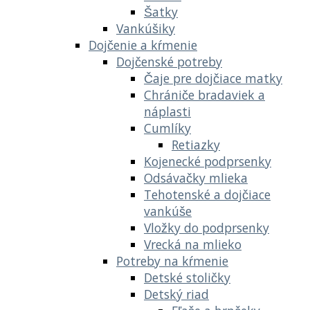
Šatky
Vankúšiky
Dojčenie a kŕmenie
Dojčenské potreby
Čaje pre dojčiace matky
Chrániče bradaviek a
náplasti
Cumlíky
Retiazky
Kojenecké podprsenky
Odsávačky mlieka
Tehotenské a dojčiace
vankúše
Vložky do podprsenky
Vrecká na mlieko
Potreby na kŕmenie
Detské stoličky
Detský riad