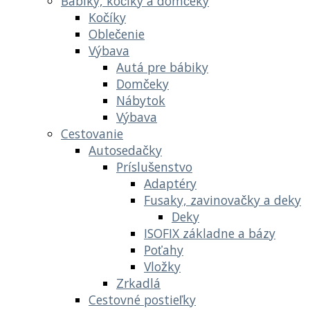
Bábiky, kočíky a domčeky
Kočíky
Oblečenie
Výbava
Autá pre bábiky
Domčeky
Nábytok
Výbava
Cestovanie
Autosedačky
Príslušenstvo
Adaptéry
Fusaky, zavinovačky a deky
Deky
ISOFIX základne a bázy
Poťahy
Vložky
Zrkadlá
Cestovné postieľky