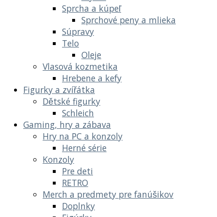
Sprcha a kúpeľ
Sprchové peny a mlieka
Súpravy
Telo
Oleje
Vlasová kozmetika
Hrebene a kefy
Figurky a zvířátka
Dětské figurky
Schleich
Gaming, hry a zábava
Hry na PC a konzoly
Herné série
Konzoly
Pre deti
RETRO
Merch a predmety pre fanúšikov
Doplnky