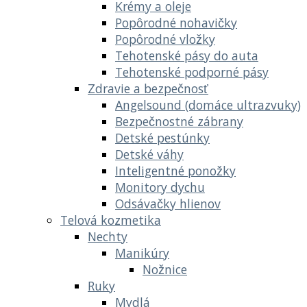
Krémy a oleje
Popôrodné nohavičky
Popôrodné vložky
Tehotenské pásy do auta
Tehotenské podporné pásy
Zdravie a bezpečnosť
Angelsound (domáce ultrazvuky)
Bezpečnostné zábrany
Detské pestúnky
Detské váhy
Inteligentné ponožky
Monitory dychu
Odsávačky hlienov
Telová kozmetika
Nechty
Manikúry
Nožnice
Ruky
Mydlá