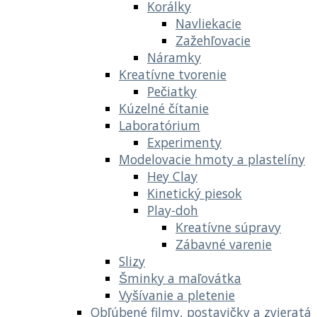
Korálky
Navliekacie
Zažehľovacie
Náramky
Kreatívne tvorenie
Pečiatky
Kúzelné čítanie
Laboratórium
Experimenty
Modelovacie hmoty a plastelíny
Hey Clay
Kinetický piesok
Play-doh
Kreatívne súpravy
Zábavné varenie
Slizy
Šminky a maľovátka
Vyšívanie a pletenie
Obľúbené filmy, postavičky a zvieratá