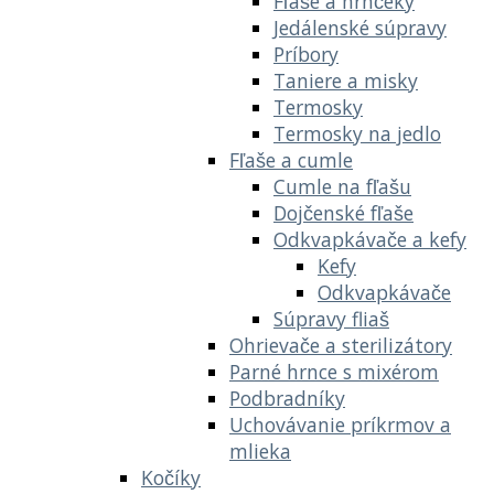
Fľaše a hrnčeky
Jedálenské súpravy
Príbory
Taniere a misky
Termosky
Termosky na jedlo
Fľaše a cumle
Cumle na fľašu
Dojčenské fľaše
Odkvapkávače a kefy
Kefy
Odkvapkávače
Súpravy fliaš
Ohrievače a sterilizátory
Parné hrnce s mixérom
Podbradníky
Uchovávanie príkrmov a
mlieka
Kočíky