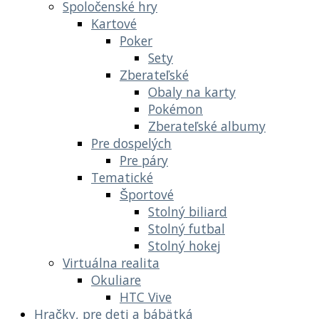
Spoločenské hry
Kartové
Poker
Sety
Zberateľské
Obaly na karty
Pokémon
Zberateľské albumy
Pre dospelých
Pre páry
Tematické
Športové
Stolný biliard
Stolný futbal
Stolný hokej
Virtuálna realita
Okuliare
HTC Vive
Hračky, pre deti a bábätká