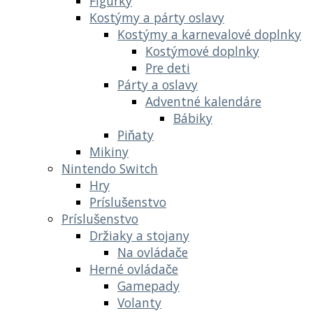
Figúrky
Kostýmy a párty oslavy
Kostýmy a karnevalové doplnky
Kostýmové doplnky
Pre deti
Párty a oslavy
Adventné kalendáre
Bábiky
Piňaty
Mikiny
Nintendo Switch
Hry
Príslušenstvo
Príslušenstvo
Držiaky a stojany
Na ovládače
Herné ovládače
Gamepady
Volanty