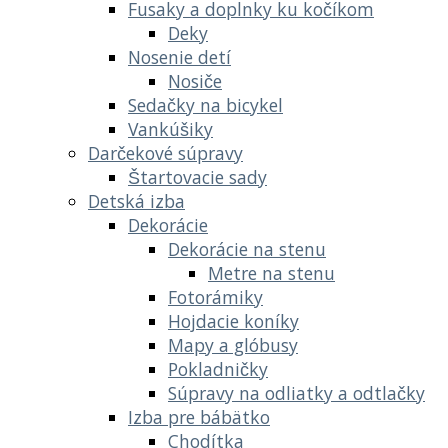
Fusaky a doplnky ku kočíkom
Deky
Nosenie detí
Nosiče
Sedačky na bicykel
Vankúšiky
Darčekové súpravy
Štartovacie sady
Detská izba
Dekorácie
Dekorácie na stenu
Metre na stenu
Fotorámiky
Hojdacie koníky
Mapy a glóbusy
Pokladničky
Súpravy na odliatky a odtlačky
Izba pre bábätko
Chodítka