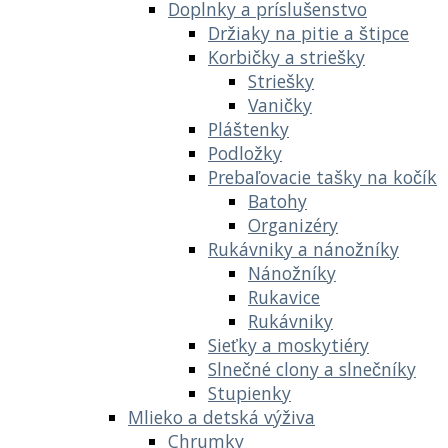
Doplnky a príslušenstvo
Držiaky na pitie a štipce
Korbičky a striešky
Striešky
Vaničky
Pláštenky
Podložky
Prebaľovacie tašky na kočík
Batohy
Organizéry
Rukávniky a nánožníky
Nánožníky
Rukavice
Rukávniky
Sieťky a moskytiéry
Slnečné clony a slnečníky
Stupienky
Mlieko a detská výživa
Chrumky