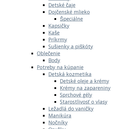
Detské čaje
Dojčenské mlieko
Špeciálne
Kapsičky
Kaše
Príkrmy
Sušienky a piškóty
Oblečenie
Body
Potreby na kúpanie
Detská kozmetika
Detské oleje a krémy
Krémy na zapareniny
Sprchové gély
Starostlivosť o vlasy
Ležadlá do vaničky
Manikúra
Nočníky