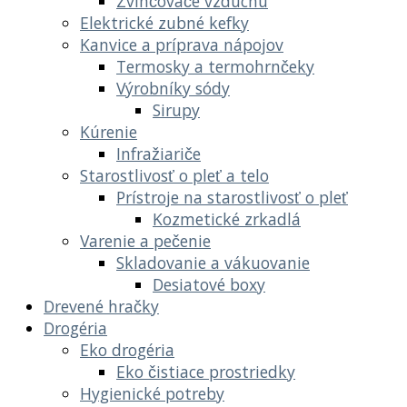
Zvlhčovače vzduchu
Elektrické zubné kefky
Kanvice a príprava nápojov
Termosky a termohrnčeky
Výrobníky sódy
Sirupy
Kúrenie
Infražiariče
Starostlivosť o pleť a telo
Prístroje na starostlivosť o pleť
Kozmetické zrkadlá
Varenie a pečenie
Skladovanie a vákuovanie
Desiatové boxy
Drevené hračky
Drogéria
Eko drogéria
Eko čistiace prostriedky
Hygienické potreby