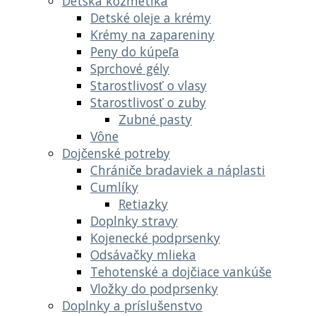
Detská kozmetika
Detské oleje a krémy
Krémy na zapareniny
Peny do kúpeľa
Sprchové gély
Starostlivosť o vlasy
Starostlivosť o zuby
Zubné pasty
Vône
Dojčenské potreby
Chrániče bradaviek a náplasti
Cumlíky
Retiazky
Doplnky stravy
Kojenecké podprsenky
Odsávačky mlieka
Tehotenské a dojčiace vankúše
Vložky do podprsenky
Doplnky a príslušenstvo