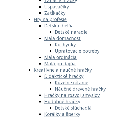
Ťahacie hračky
Uspávačiky
Zatĺkačky
Hry na profesie
Detská dielňa
Detské náradie
Malá domácnosť
Kuchynky
Upratovacie potreby
Malá ordinácia
Malá predajňa
Kreatívne a náučné hračky
Didaktické hračky
Kúzelné čítanie
Náučné drevené hračky
Hračky na rozvoj zmyslov
Hudobné hračky
Detské slúchadlá
Korálky a šperky