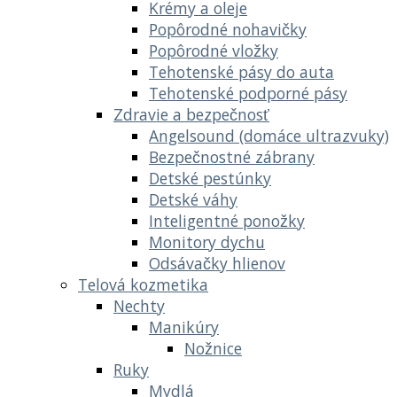
Krémy a oleje
Popôrodné nohavičky
Popôrodné vložky
Tehotenské pásy do auta
Tehotenské podporné pásy
Zdravie a bezpečnosť
Angelsound (domáce ultrazvuky)
Bezpečnostné zábrany
Detské pestúnky
Detské váhy
Inteligentné ponožky
Monitory dychu
Odsávačky hlienov
Telová kozmetika
Nechty
Manikúry
Nožnice
Ruky
Mydlá