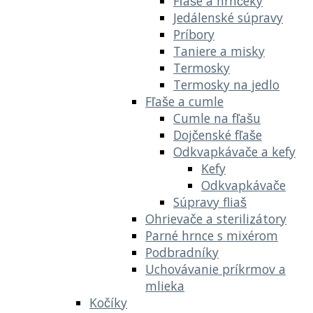
Fľaše a hrnčeky
Jedálenské súpravy
Príbory
Taniere a misky
Termosky
Termosky na jedlo
Fľaše a cumle
Cumle na fľašu
Dojčenské fľaše
Odkvapkávače a kefy
Kefy
Odkvapkávače
Súpravy fliaš
Ohrievače a sterilizátory
Parné hrnce s mixérom
Podbradníky
Uchovávanie príkrmov a
mlieka
Kočíky