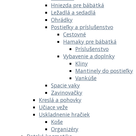
Hniezda pre bábätká
Ležadlá a sedadlá
Ohrádky
Postieľky a príslušenstvo
Cestovné
Hamaky pre bábätká
Príslušenstvo
Vybavenie a doplnky
Kliny
Mantinely do postieľky
Vankúše
Spacie vaky
Zavinovačky
Kreslá a pohovky
Učiace veže
Uskladnenie hračiek
Koše
Organizéry