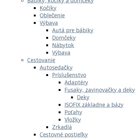
Bábiky, kočíky a domčeky
Kočíky
Oblečenie
Výbava
Autá pre bábiky
Domčeky
Nábytok
Výbava
Cestovanie
Autosedačky
Príslušenstvo
Adaptéry
Fusaky, zavinovačky a deky
Deky
ISOFIX základne a bázy
Poťahy
Vložky
Zrkadlá
Cestovné postieľky