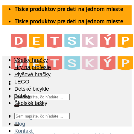
Skip
Tisíce produktov pre deti na jednom mieste
to
Tisíce produktov pre deti na jednom mieste
content
Všetky hračky
Hry na profesie
Plyšové hračky
LEGO
Detské bicykle
Hľadať:
Bábiky
Školské tašky
Hľadať:
Katalóg
Blog
Kontakt