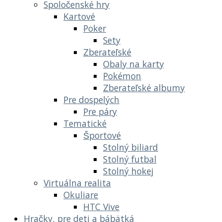
Spoločenské hry
Kartové
Poker
Sety
Zberateľské
Obaly na karty
Pokémon
Zberateľské albumy
Pre dospelých
Pre páry
Tematické
Športové
Stolný biliard
Stolný futbal
Stolný hokej
Virtuálna realita
Okuliare
HTC Vive
Hračky, pre deti a bábätká