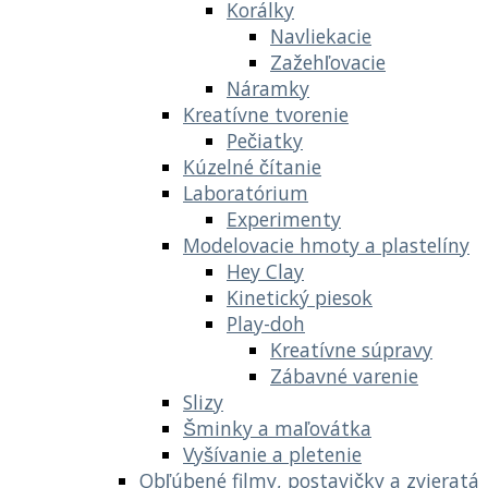
Korálky
Navliekacie
Zažehľovacie
Náramky
Kreatívne tvorenie
Pečiatky
Kúzelné čítanie
Laboratórium
Experimenty
Modelovacie hmoty a plastelíny
Hey Clay
Kinetický piesok
Play-doh
Kreatívne súpravy
Zábavné varenie
Slizy
Šminky a maľovátka
Vyšívanie a pletenie
Obľúbené filmy, postavičky a zvieratá