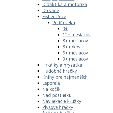
Didaktika a motorika
Do vane
Fisher-Price
Podľa veku
0+
12+ mesiacov
3+ mesiacov
3+ rokov
6+ mesiacov
9+ mesiacov
Hrkálky a hryzátka
Hudobné hračky
Knihy pre najmenších
Leporelá
Na kočík
Nad postieľku
Navliekacie krúžky
Plyšové hračky