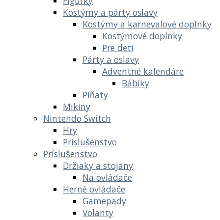
Figúrky
Kostýmy a párty oslavy
Kostýmy a karnevalové doplnky
Kostýmové doplnky
Pre deti
Párty a oslavy
Adventné kalendáre
Bábiky
Piňaty
Mikiny
Nintendo Switch
Hry
Príslušenstvo
Príslušenstvo
Držiaky a stojany
Na ovládače
Herné ovládače
Gamepady
Volanty