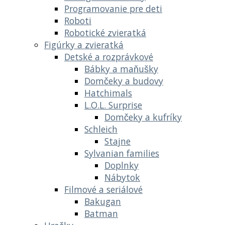
Programovanie pre deti
Roboti
Robotické zvieratká
Figúrky a zvieratká
Detské a rozprávkové
Bábky a maňušky
Domčeky a budovy
Hatchimals
L.O.L. Surprise
Domčeky a kufríky
Schleich
Stajne
Sylvanian families
Doplnky
Nábytok
Filmové a seriálové
Bakugan
Batman