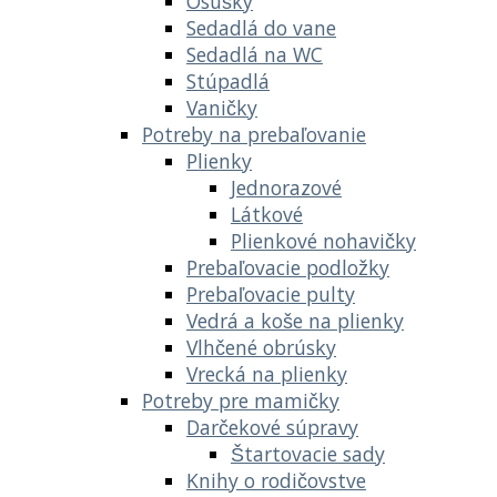
Osušky
Sedadlá do vane
Sedadlá na WC
Stúpadlá
Vaničky
Potreby na prebaľovanie
Plienky
Jednorazové
Látkové
Plienkové nohavičky
Prebaľovacie podložky
Prebaľovacie pulty
Vedrá a koše na plienky
Vlhčené obrúsky
Vrecká na plienky
Potreby pre mamičky
Darčekové súpravy
Štartovacie sady
Knihy o rodičovstve