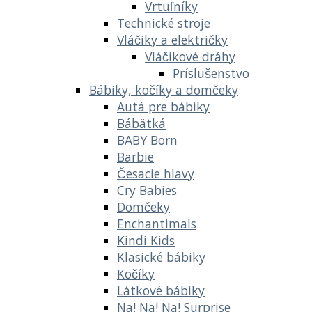
Vrtuľníky
Technické stroje
Vláčiky a električky
Vláčikové dráhy
Príslušenstvo
Bábiky, kočíky a domčeky
Autá pre bábiky
Bábätká
BABY Born
Barbie
Česacie hlavy
Cry Babies
Domčeky
Enchantimals
Kindi Kids
Klasické bábiky
Kočíky
Látkové bábiky
Na! Na! Na! Surprise