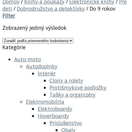
Domov
/
Knihy a poukazy
/
Elektronické knihy
/
Pre
deti
/
Dobrodružstvo a detektívky
/
Do 9 rokov
Filter
Zobrazený jediný výsledok
Kategórie
Auto-moto
Autodoplnky
Interiér
Clony a rolety
Protišmykové podložky
Tašky a organizéry
Elektromobilita
Elektroboardy
Hoverboardy
Príslušenstvo
Obaly