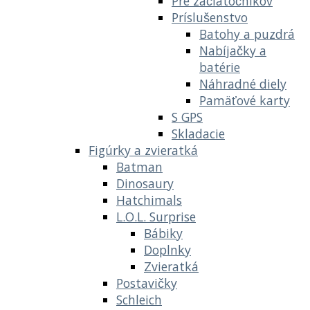
Pre začiatočníkov
Príslušenstvo
Batohy a puzdrá
Nabíjačky a
batérie
Náhradné diely
Pamäťové karty
S GPS
Skladacie
Figúrky a zvieratká
Batman
Dinosaury
Hatchimals
L.O.L. Surprise
Bábiky
Doplnky
Zvieratká
Postavičky
Schleich