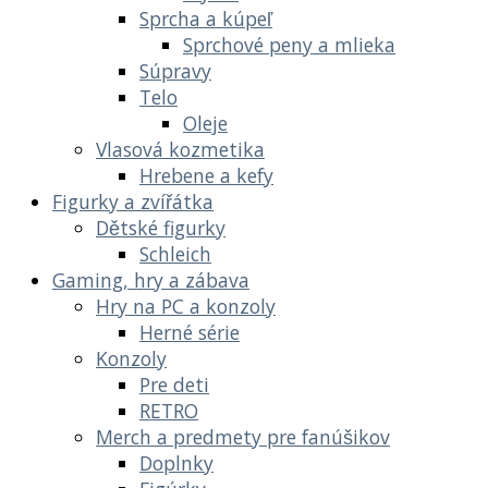
Sprcha a kúpeľ
Sprchové peny a mlieka
Súpravy
Telo
Oleje
Vlasová kozmetika
Hrebene a kefy
Figurky a zvířátka
Dětské figurky
Schleich
Gaming, hry a zábava
Hry na PC a konzoly
Herné série
Konzoly
Pre deti
RETRO
Merch a predmety pre fanúšikov
Doplnky