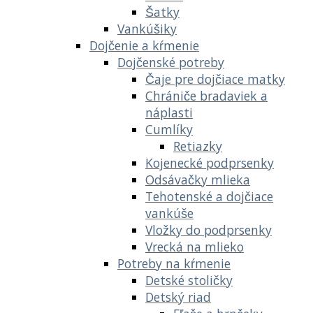
Šatky
Vankúšiky
Dojčenie a kŕmenie
Dojčenské potreby
Čaje pre dojčiace matky
Chrániče bradaviek a
náplasti
Cumlíky
Retiazky
Kojenecké podprsenky
Odsávačky mlieka
Tehotenské a dojčiace
vankúše
Vložky do podprsenky
Vrecká na mlieko
Potreby na kŕmenie
Detské stoličky
Detský riad