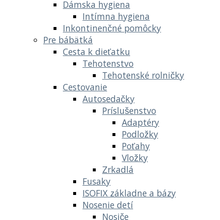
Dámska hygiena
Intímna hygiena
Inkontinenčné pomôcky
Pre bábätká
Cesta k dieťatku
Tehotenstvo
Tehotenské rolničky
Cestovanie
Autosedačky
Príslušenstvo
Adaptéry
Podložky
Poťahy
Vložky
Zrkadlá
Fusaky
ISOFIX základne a bázy
Nosenie detí
Nosiče