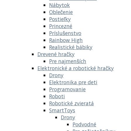
Nábytok
Oblečenie
Postieľky
Princezné
Príslušenstvo
Rainbow High
Realistické bábiky
Drevené hračky
Pre najmenších
Elektronické a robotické hračky
Drony
Elektronika pre deti
Programovanie
Roboti
Robotické zvieratá
SmartToys
Drony
Podvodné