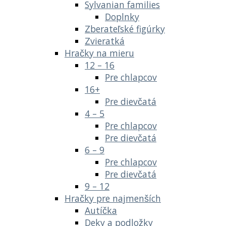
Sylvanian families
Doplnky
Zberateľské figúrky
Zvieratká
Hračky na mieru
12 – 16
Pre chlapcov
16+
Pre dievčatá
4 – 5
Pre chlapcov
Pre dievčatá
6 – 9
Pre chlapcov
Pre dievčatá
9 – 12
Hračky pre najmenších
Autíčka
Deky a podložky