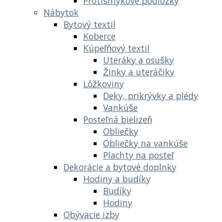
Protišmykové podložky
Nábytok
Bytový textil
Koberce
Kúpeľňový textil
Uteráky a osušky
Žinky a uteráčiky
Lôžkoviny
Deky, prikrývky a plédy
Vankúše
Posteľná bielizeň
Obliečky
Obliečky na vankúše
Plachty na posteľ
Dekorácie a bytové doplnky
Hodiny a budíky
Budíky
Hodiny
Obývacie izby