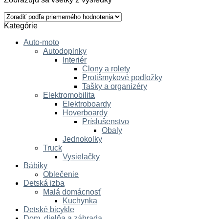
Kategórie
Auto-moto
Autodoplnky
Interiér
Clony a rolety
Protišmykové podložky
Tašky a organizéry
Elektromobilita
Elektroboardy
Hoverboardy
Príslušenstvo
Obaly
Jednokolky
Truck
Vysielačky
Bábiky
Oblečenie
Detská izba
Malá domácnosť
Kuchynka
Detské bicykle
Dom, dielňa a záhrada