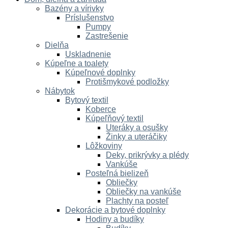
Bazény a vírivky
Príslušenstvo
Pumpy
Zastrešenie
Dielňa
Uskladnenie
Kúpeľne a toalety
Kúpeľnové doplnky
Protišmykové podložky
Nábytok
Bytový textil
Koberce
Kúpeľňový textil
Uteráky a osušky
Žinky a uteráčiky
Lôžkoviny
Deky, prikrývky a plédy
Vankúše
Posteľná bielizeň
Obliečky
Obliečky na vankúše
Plachty na posteľ
Dekorácie a bytové doplnky
Hodiny a budíky