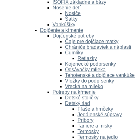
ISOFIX základne a bázy
Nosenie detí
Nosiče
Šatky
Vankúšiky
Dojčenie a kŕmenie
Dojčenské potreby
Čaje pre dojčiace matky
Chrániče bradaviek a náplasti
Cumlíky
Retiazky
Kojenecké podprsenky
Odsávačky mlieka
Tehotenské a dojčiace vankúše
Vložky do podprsenky
Vrecká na mlieko
Potreby na kŕmenie
Detské stoličky
Detský riad
Fľaše a hrnčeky
Jedálenské súpravy
Príbory
Taniere a misky
Termosky
Termosky na jedlo