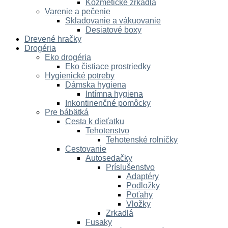
Kozmetické zrkadlá
Varenie a pečenie
Skladovanie a vákuovanie
Desiatové boxy
Drevené hračky
Drogéria
Eko drogéria
Eko čistiace prostriedky
Hygienické potreby
Dámska hygiena
Intímna hygiena
Inkontinenčné pomôcky
Pre bábätká
Cesta k dieťatku
Tehotenstvo
Tehotenské rolničky
Cestovanie
Autosedačky
Príslušenstvo
Adaptéry
Podložky
Poťahy
Vložky
Zrkadlá
Fusaky