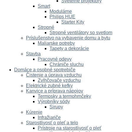
Svetelné projektory
Smart
Modulárne
Philips HUE
Starter Kity
Stropné
Stropné ventilátory so svetlom
Príslušenstvo na vybavenie domu a bytu
Maliarske potreby
Tapety a dekorácie
Stavba
Pracovné odevy
Chrániče sluchu
Domáce a osobné spotrebiče
Čistenie a úprava vzduchu
Zvlhčovače vzduchu
Elektrické zubné kefky
Kanvice a príprava nápojov
Termosky a termohrnčeky
Výrobníky sódy
Sirupy
Kúrenie
Infražiariče
Starostlivosť o pleť a telo
Prístroje na starostlivosť o pleť