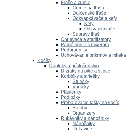
Fľaše a cumle
Cumle na fľašu
Dojčenské fľaše
Odkvapkávače a kefy
Kefy
Odkvapkávače
Súpravy fliaš
Ohrievače a sterilizátory
Parné hrnce s mixérom
Podbradníky
Uchovávanie príkrmov a mlieka
Kočíky
Doplnky a príslušenstvo
Držiaky na pitie a štipce
Korbičky a striešky
Striešky
Vaničky
Pláštenky
Podložky
Prebaľovacie tašky na kočík
Batohy
Organizéry
Rukávniky a nánožníky
Nánožníky
Rukavice