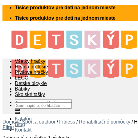
Skip
Tisíce produktov pre deti na jednom mieste
to
Tisíce produktov pre deti na jednom mieste
content
Všetky hračky
Hry na profesie
Plyšové hračky
LEGO
Detské bicykle
Bábiky
Školské tašky
Hľadať:
Hľadať:
Katalóg
Domov
/
Šport a outdoor
/
Fitness
/
Rehabilitačné pomôcky
/
Hr
Blog
Filter
Kontakt
Zobrazujú sa všetky 2 výsledky