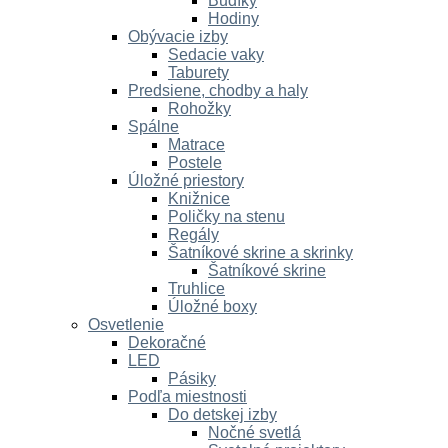
Budíky
Hodiny
Obývacie izby
Sedacie vaky
Taburety
Predsiene, chodby a haly
Rohožky
Spálne
Matrace
Postele
Úložné priestory
Knižnice
Poličky na stenu
Regály
Šatníkové skrine a skrinky
Šatníkové skrine
Truhlice
Úložné boxy
Osvetlenie
Dekoračné
LED
Pásiky
Podľa miestnosti
Do detskej izby
Nočné svetlá