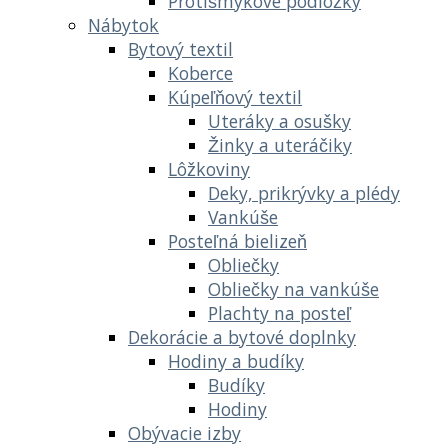
Protišmykové podložky
Nábytok
Bytový textil
Koberce
Kúpeľňový textil
Uteráky a osušky
Žinky a uteráčiky
Lôžkoviny
Deky, prikrývky a plédy
Vankúše
Posteľná bielizeň
Obliečky
Obliečky na vankúše
Plachty na posteľ
Dekorácie a bytové doplnky
Hodiny a budíky
Budíky
Hodiny
Obývacie izby