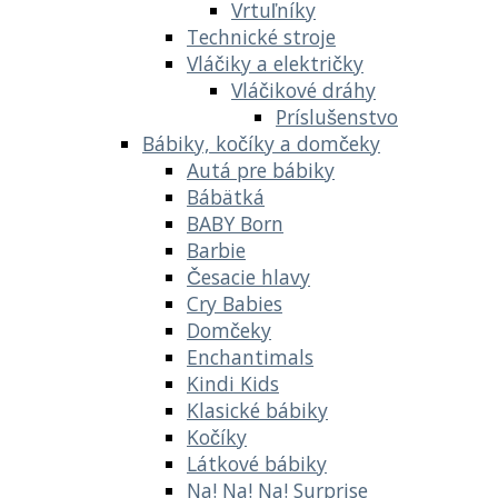
Vrtuľníky
Technické stroje
Vláčiky a električky
Vláčikové dráhy
Príslušenstvo
Bábiky, kočíky a domčeky
Autá pre bábiky
Bábätká
BABY Born
Barbie
Česacie hlavy
Cry Babies
Domčeky
Enchantimals
Kindi Kids
Klasické bábiky
Kočíky
Látkové bábiky
Na! Na! Na! Surprise