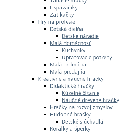
Ťahacie hračky
Uspávačiky
Zatĺkačky
Hry na profesie
Detská dielňa
Detské náradie
Malá domácnosť
Kuchynky
Upratovacie potreby
Malá ordinácia
Malá predajňa
Kreatívne a náučné hračky
Didaktické hračky
Kúzelné čítanie
Náučné drevené hračky
Hračky na rozvoj zmyslov
Hudobné hračky
Detské slúchadlá
Korálky a šperky