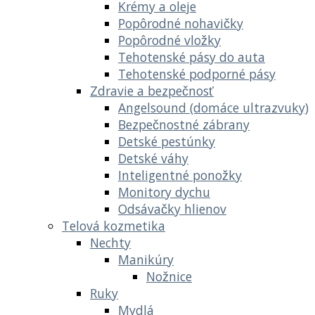
Krémy a oleje
Popôrodné nohavičky
Popôrodné vložky
Tehotenské pásy do auta
Tehotenské podporné pásy
Zdravie a bezpečnosť
Angelsound (domáce ultrazvuky)
Bezpečnostné zábrany
Detské pestúnky
Detské váhy
Inteligentné ponožky
Monitory dychu
Odsávačky hlienov
Telová kozmetika
Nechty
Manikúry
Nožnice
Ruky
Mydlá