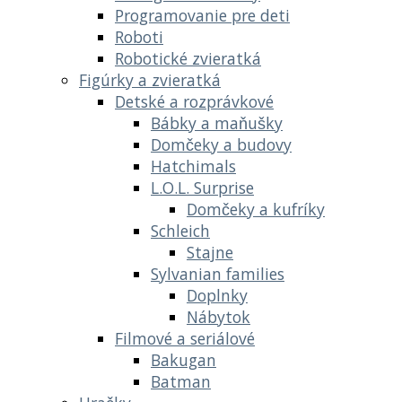
Programovanie pre deti
Roboti
Robotické zvieratká
Figúrky a zvieratká
Detské a rozprávkové
Bábky a maňušky
Domčeky a budovy
Hatchimals
L.O.L. Surprise
Domčeky a kufríky
Schleich
Stajne
Sylvanian families
Doplnky
Nábytok
Filmové a seriálové
Bakugan
Batman