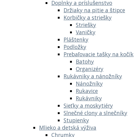
Doplnky a príslušenstvo
Držiaky na pitie a štipce
Korbičky a striešky
Striešky
Vaničky
Pláštenky
Podložky
Prebaľovacie tašky na kočík
Batohy
Organizéry
Rukávniky a nánožníky
Nánožníky
Rukavice
Rukávniky
Sieťky a moskytiéry
Slnečné clony a slnečníky
Stupienky
Mlieko a detská výživa
Chrumky