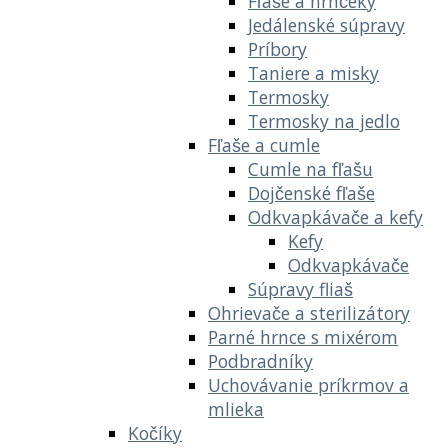
Fľaše a hrnčeky
Jedálenské súpravy
Príbory
Taniere a misky
Termosky
Termosky na jedlo
Fľaše a cumle
Cumle na fľašu
Dojčenské fľaše
Odkvapkávače a kefy
Kefy
Odkvapkávače
Súpravy fliaš
Ohrievače a sterilizátory
Parné hrnce s mixérom
Podbradníky
Uchovávanie príkrmov a
mlieka
Kočíky