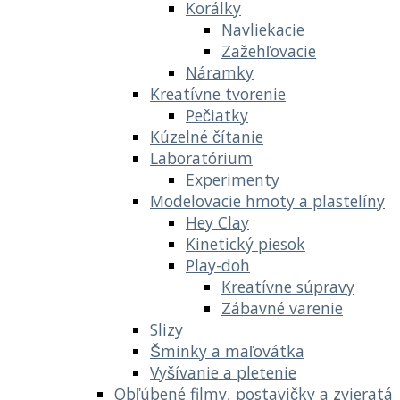
Korálky
Navliekacie
Zažehľovacie
Náramky
Kreatívne tvorenie
Pečiatky
Kúzelné čítanie
Laboratórium
Experimenty
Modelovacie hmoty a plastelíny
Hey Clay
Kinetický piesok
Play-doh
Kreatívne súpravy
Zábavné varenie
Slizy
Šminky a maľovátka
Vyšívanie a pletenie
Obľúbené filmy, postavičky a zvieratá