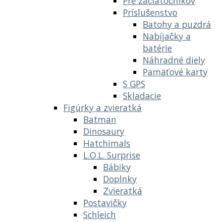
Pre začiatočníkov
Príslušenstvo
Batohy a puzdrá
Nabíjačky a
batérie
Náhradné diely
Pamäťové karty
S GPS
Skladacie
Figúrky a zvieratká
Batman
Dinosaury
Hatchimals
L.O.L. Surprise
Bábiky
Doplnky
Zvieratká
Postavičky
Schleich