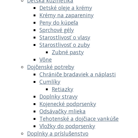
Detská kozmetika
Detské oleje a krémy
Krémy na zapareniny
Peny do kúpeľa
Sprchové gély
Starostlivosť o vlasy
Starostlivosť o zuby
Zubné pasty
Vône
Dojčenské potreby
Chrániče bradaviek a náplasti
Cumlíky
Retiazky
Doplnky stravy
Kojenecké podprsenky
Odsávačky mlieka
Tehotenské a dojčiace vankúše
Vložky do podprsenky
Doplnky a príslušenstvo