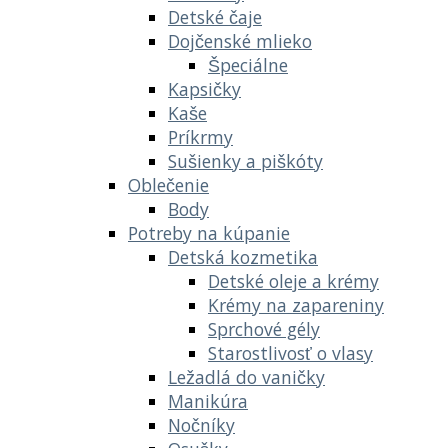
Detské čaje
Dojčenské mlieko
Špeciálne
Kapsičky
Kaše
Príkrmy
Sušienky a piškóty
Oblečenie
Body
Potreby na kúpanie
Detská kozmetika
Detské oleje a krémy
Krémy na zapareniny
Sprchové gély
Starostlivosť o vlasy
Ležadlá do vaničky
Manikúra
Nočníky