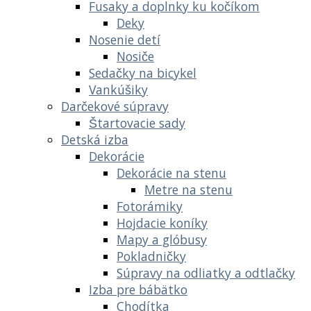
Fusaky a doplnky ku kočíkom
Deky
Nosenie detí
Nosiče
Sedačky na bicykel
Vankúšiky
Darčekové súpravy
Štartovacie sady
Detská izba
Dekorácie
Dekorácie na stenu
Metre na stenu
Fotorámiky
Hojdacie koníky
Mapy a glóbusy
Pokladničky
Súpravy na odliatky a odtlačky
Izba pre bábätko
Chodítka