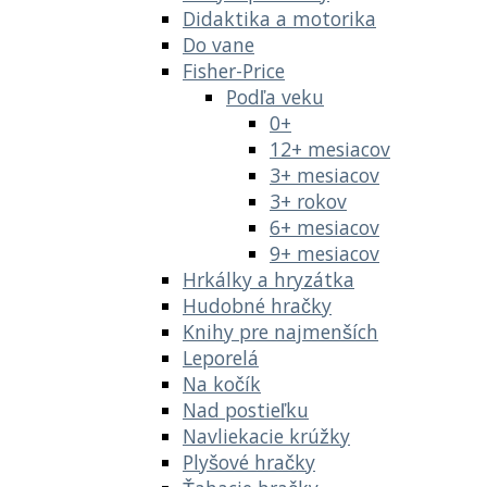
Didaktika a motorika
Do vane
Fisher-Price
Podľa veku
0+
12+ mesiacov
3+ mesiacov
3+ rokov
6+ mesiacov
9+ mesiacov
Hrkálky a hryzátka
Hudobné hračky
Knihy pre najmenších
Leporelá
Na kočík
Nad postieľku
Navliekacie krúžky
Plyšové hračky