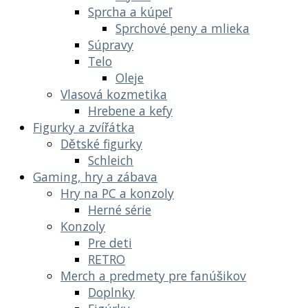
Sprcha a kúpeľ
Sprchové peny a mlieka
Súpravy
Telo
Oleje
Vlasová kozmetika
Hrebene a kefy
Figurky a zvířátka
Dětské figurky
Schleich
Gaming, hry a zábava
Hry na PC a konzoly
Herné série
Konzoly
Pre deti
RETRO
Merch a predmety pre fanúšikov
Doplnky