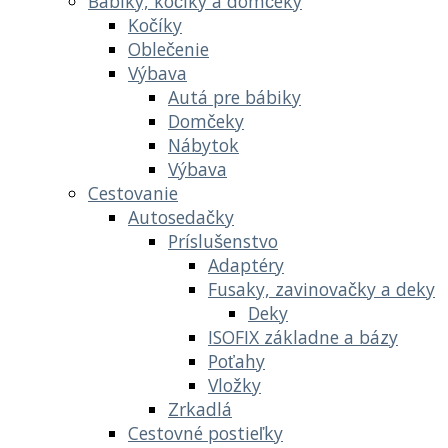
Bábiky, kočíky a domčeky
Kočíky
Oblečenie
Výbava
Autá pre bábiky
Domčeky
Nábytok
Výbava
Cestovanie
Autosedačky
Príslušenstvo
Adaptéry
Fusaky, zavinovačky a deky
Deky
ISOFIX základne a bázy
Poťahy
Vložky
Zrkadlá
Cestovné postieľky