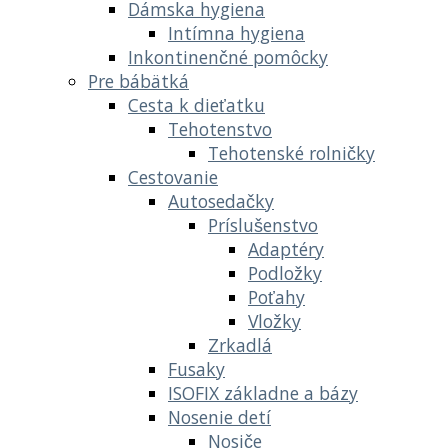
Dámska hygiena
Intímna hygiena
Inkontinenčné pomôcky
Pre bábätká
Cesta k dieťatku
Tehotenstvo
Tehotenské rolničky
Cestovanie
Autosedačky
Príslušenstvo
Adaptéry
Podložky
Poťahy
Vložky
Zrkadlá
Fusaky
ISOFIX základne a bázy
Nosenie detí
Nosiče