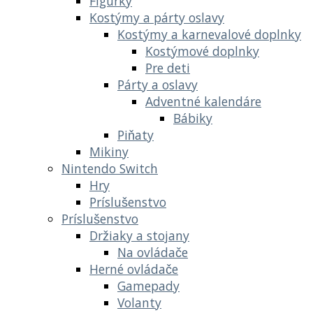
Figúrky
Kostýmy a párty oslavy
Kostýmy a karnevalové doplnky
Kostýmové doplnky
Pre deti
Párty a oslavy
Adventné kalendáre
Bábiky
Piňaty
Mikiny
Nintendo Switch
Hry
Príslušenstvo
Príslušenstvo
Držiaky a stojany
Na ovládače
Herné ovládače
Gamepady
Volanty