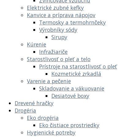
Zvlhčovače vzduchu
Elektrické zubné kefky
Kanvice a príprava nápojov
Termosky a termohrnčeky
Výrobníky sódy
Sirupy
Kúrenie
Infražiariče
Starostlivosť o pleť a telo
Prístroje na starostlivosť o pleť
Kozmetické zrkadlá
Varenie a pečenie
Skladovanie a vákuovanie
Desiatové boxy
Drevené hračky
Drogéria
Eko drogéria
Eko čistiace prostriedky
Hygienické potreby