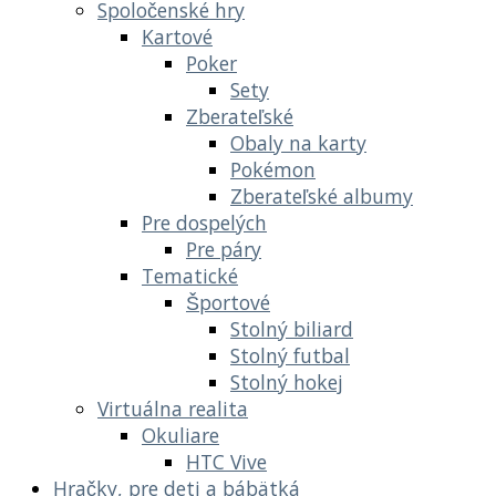
Spoločenské hry
Kartové
Poker
Sety
Zberateľské
Obaly na karty
Pokémon
Zberateľské albumy
Pre dospelých
Pre páry
Tematické
Športové
Stolný biliard
Stolný futbal
Stolný hokej
Virtuálna realita
Okuliare
HTC Vive
Hračky, pre deti a bábätká