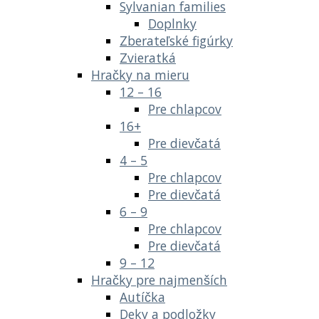
Sylvanian families
Doplnky
Zberateľské figúrky
Zvieratká
Hračky na mieru
12 – 16
Pre chlapcov
16+
Pre dievčatá
4 – 5
Pre chlapcov
Pre dievčatá
6 – 9
Pre chlapcov
Pre dievčatá
9 – 12
Hračky pre najmenších
Autíčka
Deky a podložky