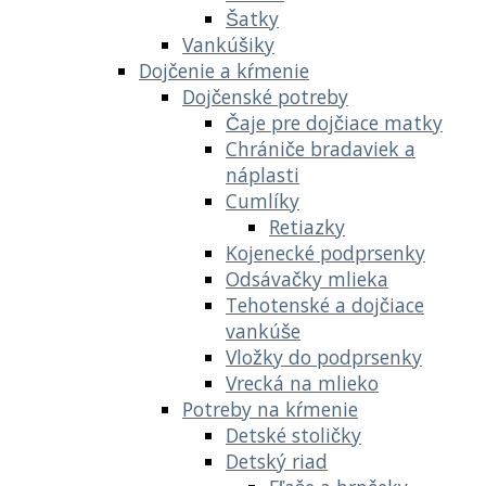
Šatky
Vankúšiky
Dojčenie a kŕmenie
Dojčenské potreby
Čaje pre dojčiace matky
Chrániče bradaviek a
náplasti
Cumlíky
Retiazky
Kojenecké podprsenky
Odsávačky mlieka
Tehotenské a dojčiace
vankúše
Vložky do podprsenky
Vrecká na mlieko
Potreby na kŕmenie
Detské stoličky
Detský riad