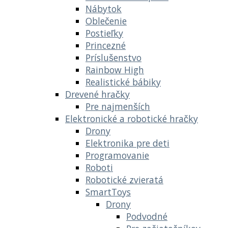
Nábytok
Oblečenie
Postieľky
Princezné
Príslušenstvo
Rainbow High
Realistické bábiky
Drevené hračky
Pre najmenších
Elektronické a robotické hračky
Drony
Elektronika pre deti
Programovanie
Roboti
Robotické zvieratá
SmartToys
Drony
Podvodné