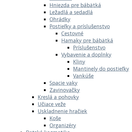
Hniezda pre bábätká
Ležadlá a sedadlá
Ohrádky
Postieľky a príslušenstvo
Cestovné
Hamaky pre bábätká
Príslušenstvo
Vybavenie a doplnky
Kliny
Mantinely do postieľky
Vankúše
Spacie vaky
Zavinovačky
Kreslá a pohovky
Učiace veže
Uskladnenie hračiek
Koše
Organizéry