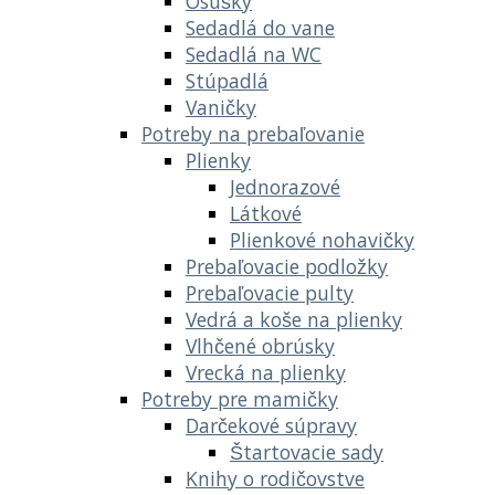
Osušky
Sedadlá do vane
Sedadlá na WC
Stúpadlá
Vaničky
Potreby na prebaľovanie
Plienky
Jednorazové
Látkové
Plienkové nohavičky
Prebaľovacie podložky
Prebaľovacie pulty
Vedrá a koše na plienky
Vlhčené obrúsky
Vrecká na plienky
Potreby pre mamičky
Darčekové súpravy
Štartovacie sady
Knihy o rodičovstve