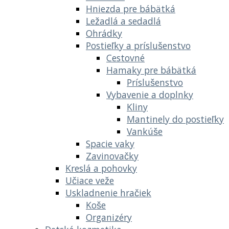
Hniezda pre bábätká
Ležadlá a sedadlá
Ohrádky
Postieľky a príslušenstvo
Cestovné
Hamaky pre bábätká
Príslušenstvo
Vybavenie a doplnky
Kliny
Mantinely do postieľky
Vankúše
Spacie vaky
Zavinovačky
Kreslá a pohovky
Učiace veže
Uskladnenie hračiek
Koše
Organizéry