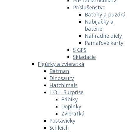
Pre začiatočníkov
Príslušenstvo
Batohy a puzdrá
Nabíjačky a
batérie
Náhradné diely
Pamäťové karty
S GPS
Skladacie
Figúrky a zvieratká
Batman
Dinosaury
Hatchimals
L.O.L. Surprise
Bábiky
Doplnky
Zvieratká
Postavičky
Schleich