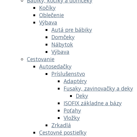
Bábiky, kočíky a domčeky
Kočíky
Oblečenie
Výbava
Autá pre bábiky
Domčeky
Nábytok
Výbava
Cestovanie
Autosedačky
Príslušenstvo
Adaptéry
Fusaky, zavinovačky a deky
Deky
ISOFIX základne a bázy
Poťahy
Vložky
Zrkadlá
Cestovné postieľky