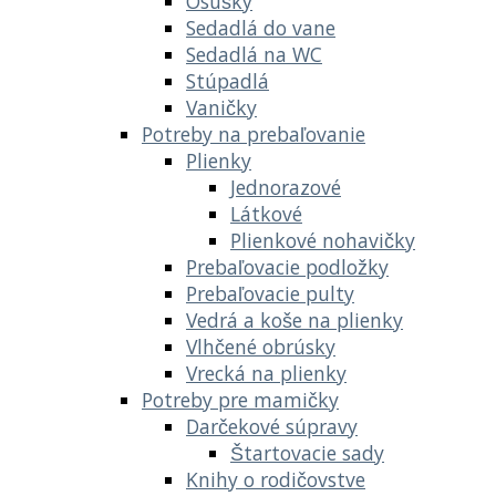
Osušky
Sedadlá do vane
Sedadlá na WC
Stúpadlá
Vaničky
Potreby na prebaľovanie
Plienky
Jednorazové
Látkové
Plienkové nohavičky
Prebaľovacie podložky
Prebaľovacie pulty
Vedrá a koše na plienky
Vlhčené obrúsky
Vrecká na plienky
Potreby pre mamičky
Darčekové súpravy
Štartovacie sady
Knihy o rodičovstve