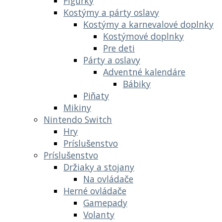
Figúrky
Kostýmy a párty oslavy
Kostýmy a karnevalové doplnky
Kostýmové doplnky
Pre deti
Párty a oslavy
Adventné kalendáre
Bábiky
Piňaty
Mikiny
Nintendo Switch
Hry
Príslušenstvo
Príslušenstvo
Držiaky a stojany
Na ovládače
Herné ovládače
Gamepady
Volanty