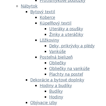
Protišmykové podložky
Nábytok
Bytový textil
Koberce
Kúpeľňový textil
Uteráky a osušky
Žinky a uteráčiky
Lôžkoviny
Deky, prikrývky a plédy
Vankúše
Posteľná bielizeň
Obliečky
Obliečky na vankúše
Plachty na posteľ
Dekorácie a bytové doplnky
Hodiny a budíky
Budíky
Hodiny
Obývacie izby