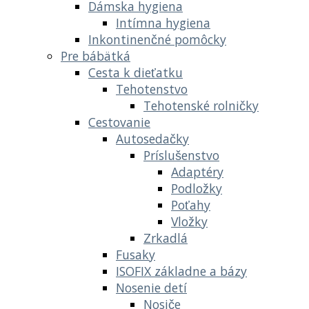
Dámska hygiena
Intímna hygiena
Inkontinenčné pomôcky
Pre bábätká
Cesta k dieťatku
Tehotenstvo
Tehotenské rolničky
Cestovanie
Autosedačky
Príslušenstvo
Adaptéry
Podložky
Poťahy
Vložky
Zrkadlá
Fusaky
ISOFIX základne a bázy
Nosenie detí
Nosiče