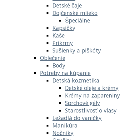
Detské čaje
Dojčenské mlieko
Špeciálne
Kapsičky
Kaše
Príkrmy
Sušienky a piškóty
Oblečenie
Body
Potreby na kúpanie
Detská kozmetika
Detské oleje a krémy
Krémy na zapareniny
Sprchové gély
Starostlivosť o vlasy
Ležadlá do vaničky
Manikúra
Nočníky