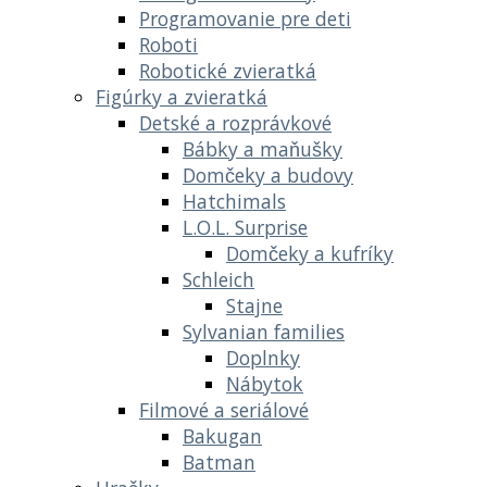
Programovanie pre deti
Roboti
Robotické zvieratká
Figúrky a zvieratká
Detské a rozprávkové
Bábky a maňušky
Domčeky a budovy
Hatchimals
L.O.L. Surprise
Domčeky a kufríky
Schleich
Stajne
Sylvanian families
Doplnky
Nábytok
Filmové a seriálové
Bakugan
Batman