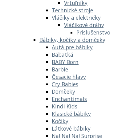
Vrtuľníky
Technické stroje
Vláčiky a električky
Vláčikové dráhy
Príslušenstvo
Bábiky, kočíky a domčeky
Autá pre bábiky
Bábätká
BABY Born
Barbie
Česacie hlavy
Cry Babies
Domčeky
Enchantimals
Kindi Kids
Klasické bábiky
Kočíky
Látkové bábiky
Na! Na! Na! Surprise