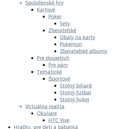
Spoločenské hry
Kartové
Poker
Sety
Zberateľské
Obaly na karty
Pokémon
Zberateľské albumy
Pre dospelých
Pre páry
Tematické
Športové
Stolný biliard
Stolný futbal
Stolný hokej
Virtuálna realita
Okuliare
HTC Vive
Hračky, pre deti a bábätká