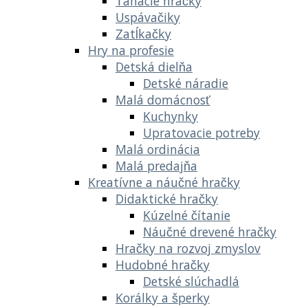
Ťahacie hračky
Uspávačiky
Zatĺkačky
Hry na profesie
Detská dielňa
Detské náradie
Malá domácnosť
Kuchynky
Upratovacie potreby
Malá ordinácia
Malá predajňa
Kreatívne a náučné hračky
Didaktické hračky
Kúzelné čítanie
Náučné drevené hračky
Hračky na rozvoj zmyslov
Hudobné hračky
Detské slúchadlá
Korálky a šperky