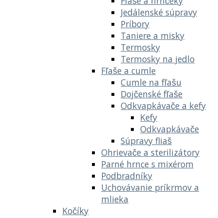
Fľaše a hrnčeky
Jedálenské súpravy
Príbory
Taniere a misky
Termosky
Termosky na jedlo
Fľaše a cumle
Cumle na fľašu
Dojčenské fľaše
Odkvapkávače a kefy
Kefy
Odkvapkávače
Súpravy fliaš
Ohrievače a sterilizátory
Parné hrnce s mixérom
Podbradníky
Uchovávanie príkrmov a
mlieka
Kočíky