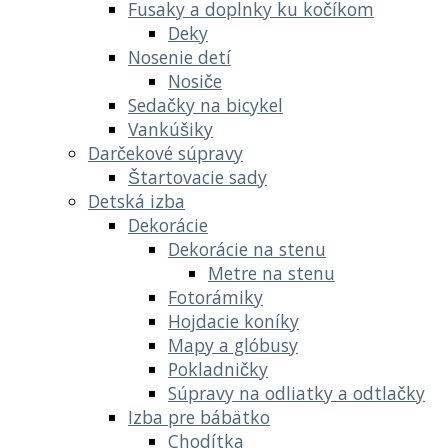
Fusaky a doplnky ku kočíkom
Deky
Nosenie detí
Nosiče
Sedačky na bicykel
Vankúšiky
Darčekové súpravy
Štartovacie sady
Detská izba
Dekorácie
Dekorácie na stenu
Metre na stenu
Fotorámiky
Hojdacie koníky
Mapy a glóbusy
Pokladničky
Súpravy na odliatky a odtlačky
Izba pre bábätko
Chodítka