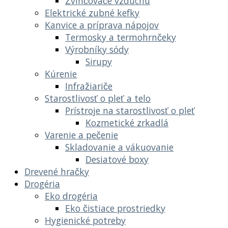
Zvlhčovače vzduchu
Elektrické zubné kefky
Kanvice a príprava nápojov
Termosky a termohrnčeky
Výrobníky sódy
Sirupy
Kúrenie
Infražiariče
Starostlivosť o pleť a telo
Prístroje na starostlivosť o pleť
Kozmetické zrkadlá
Varenie a pečenie
Skladovanie a vákuovanie
Desiatové boxy
Drevené hračky
Drogéria
Eko drogéria
Eko čistiace prostriedky
Hygienické potreby