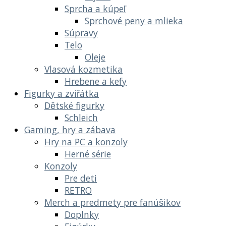
Sprcha a kúpeľ
Sprchové peny a mlieka
Súpravy
Telo
Oleje
Vlasová kozmetika
Hrebene a kefy
Figurky a zvířátka
Dětské figurky
Schleich
Gaming, hry a zábava
Hry na PC a konzoly
Herné série
Konzoly
Pre deti
RETRO
Merch a predmety pre fanúšikov
Doplnky