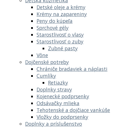
Detská kozmetika
Detské oleje a krémy
Krémy na zapareniny
Peny do kúpeľa
Sprchové gély
Starostlivosť o vlasy
Starostlivosť o zuby
Zubné pasty
Vône
Dojčenské potreby
Chrániče bradaviek a náplasti
Cumlíky
Retiazky
Doplnky stravy
Kojenecké podprsenky
Odsávačky mlieka
Tehotenské a dojčiace vankúše
Vložky do podprsenky
Doplnky a príslušenstvo