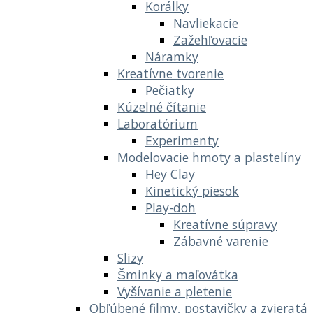
Korálky
Navliekacie
Zažehľovacie
Náramky
Kreatívne tvorenie
Pečiatky
Kúzelné čítanie
Laboratórium
Experimenty
Modelovacie hmoty a plastelíny
Hey Clay
Kinetický piesok
Play-doh
Kreatívne súpravy
Zábavné varenie
Slizy
Šminky a maľovátka
Vyšívanie a pletenie
Obľúbené filmy, postavičky a zvieratá