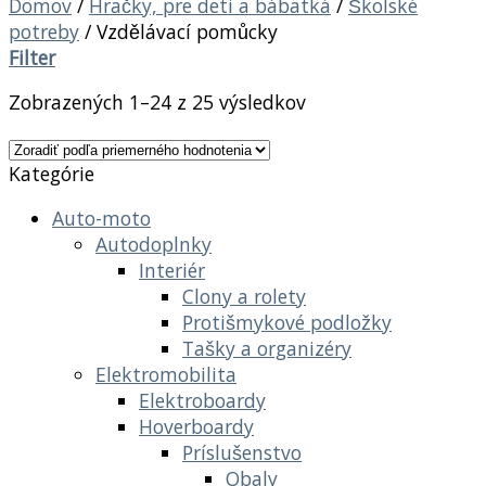
Domov
/
Hračky, pre deti a bábätká
/
Školské
potreby
/
Vzdělávací pomůcky
Filter
Zobrazených 1–24 z 25 výsledkov
Kategórie
Auto-moto
Autodoplnky
Interiér
Clony a rolety
Protišmykové podložky
Tašky a organizéry
Elektromobilita
Elektroboardy
Hoverboardy
Príslušenstvo
Obaly