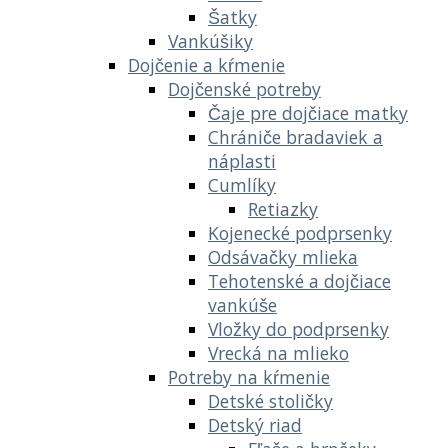
Šatky
Vankúšiky
Dojčenie a kŕmenie
Dojčenské potreby
Čaje pre dojčiace matky
Chrániče bradaviek a
náplasti
Cumlíky
Retiazky
Kojenecké podprsenky
Odsávačky mlieka
Tehotenské a dojčiace
vankúše
Vložky do podprsenky
Vrecká na mlieko
Potreby na kŕmenie
Detské stoličky
Detský riad