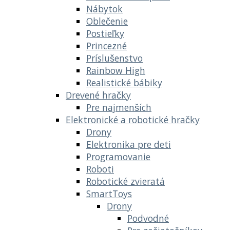
Nábytok
Oblečenie
Postieľky
Princezné
Príslušenstvo
Rainbow High
Realistické bábiky
Drevené hračky
Pre najmenších
Elektronické a robotické hračky
Drony
Elektronika pre deti
Programovanie
Roboti
Robotické zvieratá
SmartToys
Drony
Podvodné