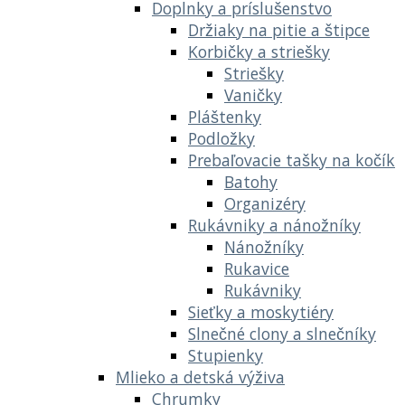
Doplnky a príslušenstvo
Držiaky na pitie a štipce
Korbičky a striešky
Striešky
Vaničky
Pláštenky
Podložky
Prebaľovacie tašky na kočík
Batohy
Organizéry
Rukávniky a nánožníky
Nánožníky
Rukavice
Rukávniky
Sieťky a moskytiéry
Slnečné clony a slnečníky
Stupienky
Mlieko a detská výživa
Chrumky