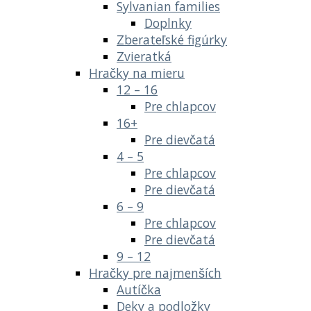
Sylvanian families
Doplnky
Zberateľské figúrky
Zvieratká
Hračky na mieru
12 – 16
Pre chlapcov
16+
Pre dievčatá
4 – 5
Pre chlapcov
Pre dievčatá
6 – 9
Pre chlapcov
Pre dievčatá
9 – 12
Hračky pre najmenších
Autíčka
Deky a podložky