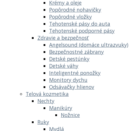
Krémy a oleje
Popôrodné nohavičky
Popôrodné vložky
Tehotenské pásy do auta
Tehotenské podporné pásy
Zdravie a bezpečnosť
Angelsound (domáce ultrazvuky)
Bezpečnostné zábrany
Detské pestúnky
Detské váhy
Inteligentné ponožky
Monitory dychu
Odsávačky hlienov
Telová kozmetika
Nechty
Manikúry
Nožnice
Ruky
Mydlá