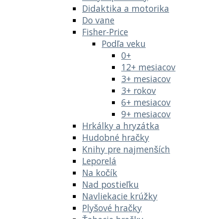
Didaktika a motorika
Do vane
Fisher-Price
Podľa veku
0+
12+ mesiacov
3+ mesiacov
3+ rokov
6+ mesiacov
9+ mesiacov
Hrkálky a hryzátka
Hudobné hračky
Knihy pre najmenších
Leporelá
Na kočík
Nad postieľku
Navliekacie krúžky
Plyšové hračky