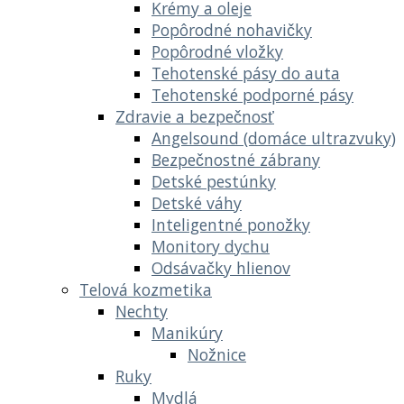
Krémy a oleje
Popôrodné nohavičky
Popôrodné vložky
Tehotenské pásy do auta
Tehotenské podporné pásy
Zdravie a bezpečnosť
Angelsound (domáce ultrazvuky)
Bezpečnostné zábrany
Detské pestúnky
Detské váhy
Inteligentné ponožky
Monitory dychu
Odsávačky hlienov
Telová kozmetika
Nechty
Manikúry
Nožnice
Ruky
Mydlá