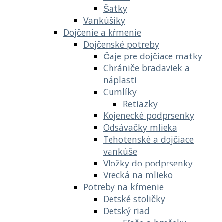
Šatky
Vankúšiky
Dojčenie a kŕmenie
Dojčenské potreby
Čaje pre dojčiace matky
Chrániče bradaviek a
náplasti
Cumlíky
Retiazky
Kojenecké podprsenky
Odsávačky mlieka
Tehotenské a dojčiace
vankúše
Vložky do podprsenky
Vrecká na mlieko
Potreby na kŕmenie
Detské stoličky
Detský riad