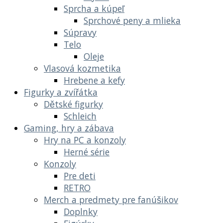
Sprcha a kúpeľ
Sprchové peny a mlieka
Súpravy
Telo
Oleje
Vlasová kozmetika
Hrebene a kefy
Figurky a zvířátka
Dětské figurky
Schleich
Gaming, hry a zábava
Hry na PC a konzoly
Herné série
Konzoly
Pre deti
RETRO
Merch a predmety pre fanúšikov
Doplnky