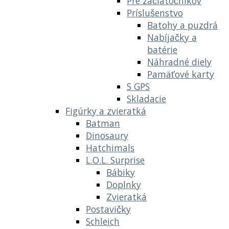
Pre začiatočníkov
Príslušenstvo
Batohy a puzdrá
Nabíjačky a
batérie
Náhradné diely
Pamäťové karty
S GPS
Skladacie
Figúrky a zvieratká
Batman
Dinosaury
Hatchimals
L.O.L. Surprise
Bábiky
Doplnky
Zvieratká
Postavičky
Schleich