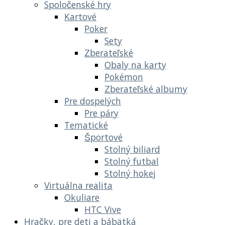
Spoločenské hry
Kartové
Poker
Sety
Zberateľské
Obaly na karty
Pokémon
Zberateľské albumy
Pre dospelých
Pre páry
Tematické
Športové
Stolný biliard
Stolný futbal
Stolný hokej
Virtuálna realita
Okuliare
HTC Vive
Hračky, pre deti a bábätká