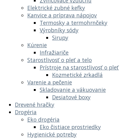
Zvlhčovače vzduchu
Elektrické zubné kefky
Kanvice a príprava nápojov
Termosky a termohrnčeky
Výrobníky sódy
Sirupy
Kúrenie
Infražiariče
Starostlivosť o pleť a telo
Prístroje na starostlivosť o pleť
Kozmetické zrkadlá
Varenie a pečenie
Skladovanie a vákuovanie
Desiatové boxy
Drevené hračky
Drogéria
Eko drogéria
Eko čistiace prostriedky
Hygienické potreby