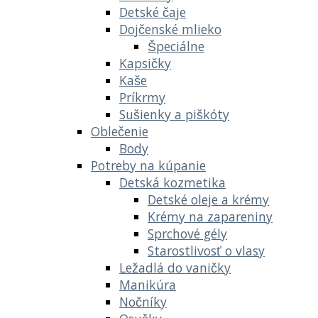
Detské čaje
Dojčenské mlieko
Špeciálne
Kapsičky
Kaše
Príkrmy
Sušienky a piškóty
Oblečenie
Body
Potreby na kúpanie
Detská kozmetika
Detské oleje a krémy
Krémy na zapareniny
Sprchové gély
Starostlivosť o vlasy
Ležadlá do vaničky
Manikúra
Nočníky