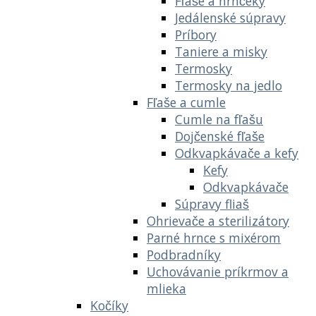
Fľaše a hrnčeky
Jedálenské súpravy
Príbory
Taniere a misky
Termosky
Termosky na jedlo
Fľaše a cumle
Cumle na fľašu
Dojčenské fľaše
Odkvapkávače a kefy
Kefy
Odkvapkávače
Súpravy fliaš
Ohrievače a sterilizátory
Parné hrnce s mixérom
Podbradníky
Uchovávanie príkrmov a
mlieka
Kočíky