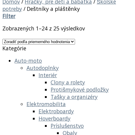
Domov
/
Hračky, pre deti a bábätká
/
Školské
potreby
/
Deštníky a pláštěnky
Filter
Zobrazených 1–24 z 25 výsledkov
Kategórie
Auto-moto
Autodoplnky
Interiér
Clony a rolety
Protišmykové podložky
Tašky a organizéry
Elektromobilita
Elektroboardy
Hoverboardy
Príslušenstvo
Obaly