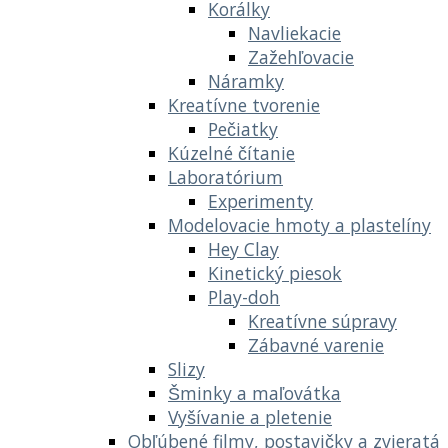
Korálky
Navliekacie
Zažehľovacie
Náramky
Kreatívne tvorenie
Pečiatky
Kúzelné čítanie
Laboratórium
Experimenty
Modelovacie hmoty a plastelíny
Hey Clay
Kinetický piesok
Play-doh
Kreatívne súpravy
Zábavné varenie
Slizy
Šminky a maľovátka
Vyšívanie a pletenie
Obľúbené filmy, postavičky a zvieratá