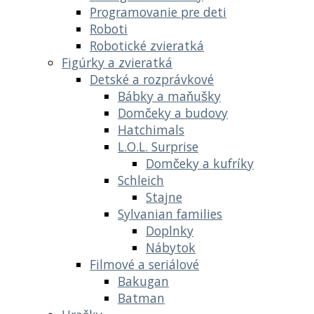
Programovanie pre deti
Roboti
Robotické zvieratká
Figúrky a zvieratká
Detské a rozprávkové
Bábky a maňušky
Domčeky a budovy
Hatchimals
L.O.L. Surprise
Domčeky a kufríky
Schleich
Stajne
Sylvanian families
Doplnky
Nábytok
Filmové a seriálové
Bakugan
Batman