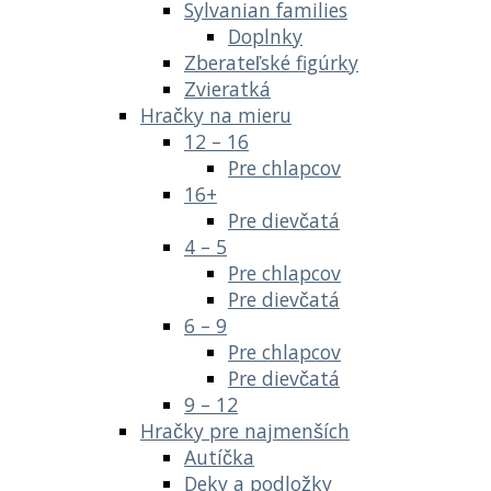
Sylvanian families
Doplnky
Zberateľské figúrky
Zvieratká
Hračky na mieru
12 – 16
Pre chlapcov
16+
Pre dievčatá
4 – 5
Pre chlapcov
Pre dievčatá
6 – 9
Pre chlapcov
Pre dievčatá
9 – 12
Hračky pre najmenších
Autíčka
Deky a podložky