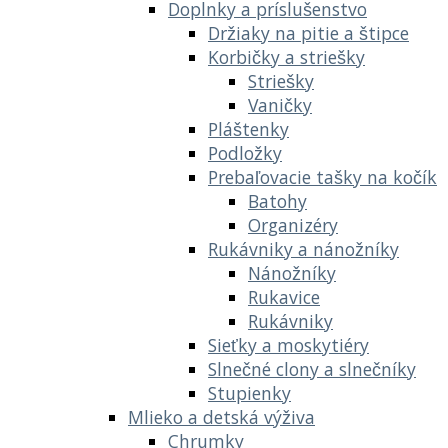
Doplnky a príslušenstvo
Držiaky na pitie a štipce
Korbičky a striešky
Striešky
Vaničky
Pláštenky
Podložky
Prebaľovacie tašky na kočík
Batohy
Organizéry
Rukávniky a nánožníky
Nánožníky
Rukavice
Rukávniky
Sieťky a moskytiéry
Slnečné clony a slnečníky
Stupienky
Mlieko a detská výživa
Chrumky