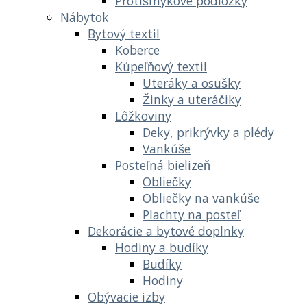
Protišmykové podložky
Nábytok
Bytový textil
Koberce
Kúpeľňový textil
Uteráky a osušky
Žinky a uteráčiky
Lôžkoviny
Deky, prikrývky a plédy
Vankúše
Posteľná bielizeň
Obliečky
Obliečky na vankúše
Plachty na posteľ
Dekorácie a bytové doplnky
Hodiny a budíky
Budíky
Hodiny
Obývacie izby