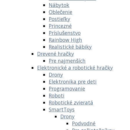
Nábytok
Oblečenie
Postieľky
Princezné
Príslušenstvo
Rainbow High
Realistické bábiky
Drevené hračky
Pre najmenších
Elektronické a robotické hračky
Drony
Elektronika pre deti
Programovanie
Roboti
Robotické zvieratá
SmartToys
Drony
Podvodné