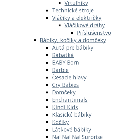
Vrtuľníky
Technické stroje
Vláčiky a električky
Vláčikové dráhy
Príslušenstvo
Bábiky, kočíky a domčeky
Autá pre bábiky
Bábätká
BABY Born
Barbie
Česacie hlavy
Cry Babies
Domčeky
Enchantimals
Kindi Kids
Klasické bábiky
Kočíky
Látkové bábiky
Na! Na! Na! Surprise