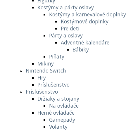
Figúrky
Kostýmy a párty oslavy
Kostýmy a karnevalové doplnky
Kostýmové doplnky
Pre deti
Párty a oslavy
Adventné kalendáre
Bábiky
Piňaty
Mikiny
Nintendo Switch
Hry
Príslušenstvo
Príslušenstvo
Držiaky a stojany
Na ovládače
Herné ovládače
Gamepady
Volanty