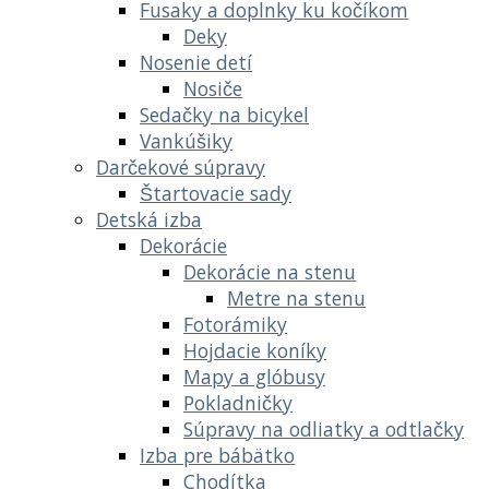
Fusaky a doplnky ku kočíkom
Deky
Nosenie detí
Nosiče
Sedačky na bicykel
Vankúšiky
Darčekové súpravy
Štartovacie sady
Detská izba
Dekorácie
Dekorácie na stenu
Metre na stenu
Fotorámiky
Hojdacie koníky
Mapy a glóbusy
Pokladničky
Súpravy na odliatky a odtlačky
Izba pre bábätko
Chodítka