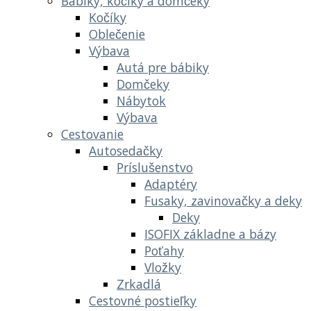
Bábiky, kočíky a domčeky
Kočíky
Oblečenie
Výbava
Autá pre bábiky
Domčeky
Nábytok
Výbava
Cestovanie
Autosedačky
Príslušenstvo
Adaptéry
Fusaky, zavinovačky a deky
Deky
ISOFIX základne a bázy
Poťahy
Vložky
Zrkadlá
Cestovné postieľky