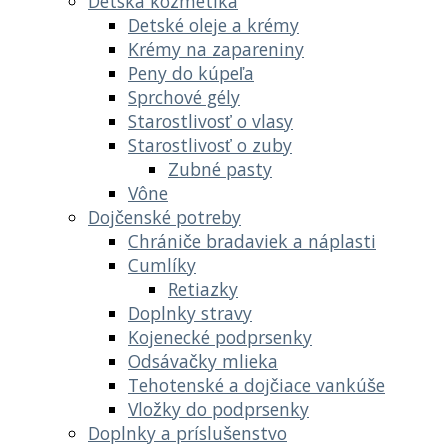
Detská kozmetika
Detské oleje a krémy
Krémy na zapareniny
Peny do kúpeľa
Sprchové gély
Starostlivosť o vlasy
Starostlivosť o zuby
Zubné pasty
Vône
Dojčenské potreby
Chrániče bradaviek a náplasti
Cumlíky
Retiazky
Doplnky stravy
Kojenecké podprsenky
Odsávačky mlieka
Tehotenské a dojčiace vankúše
Vložky do podprsenky
Doplnky a príslušenstvo