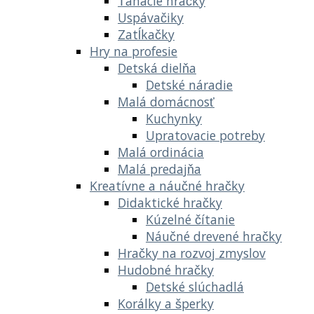
Ťahacie hračky
Uspávačiky
Zatĺkačky
Hry na profesie
Detská dielňa
Detské náradie
Malá domácnosť
Kuchynky
Upratovacie potreby
Malá ordinácia
Malá predajňa
Kreatívne a náučné hračky
Didaktické hračky
Kúzelné čítanie
Náučné drevené hračky
Hračky na rozvoj zmyslov
Hudobné hračky
Detské slúchadlá
Korálky a šperky