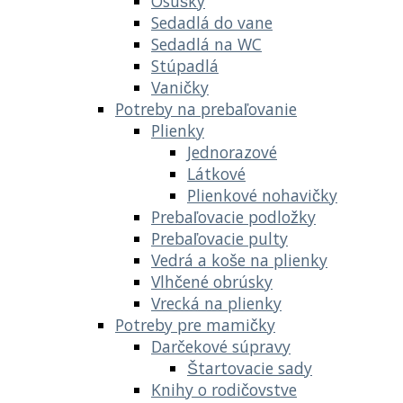
Osušky
Sedadlá do vane
Sedadlá na WC
Stúpadlá
Vaničky
Potreby na prebaľovanie
Plienky
Jednorazové
Látkové
Plienkové nohavičky
Prebaľovacie podložky
Prebaľovacie pulty
Vedrá a koše na plienky
Vlhčené obrúsky
Vrecká na plienky
Potreby pre mamičky
Darčekové súpravy
Štartovacie sady
Knihy o rodičovstve