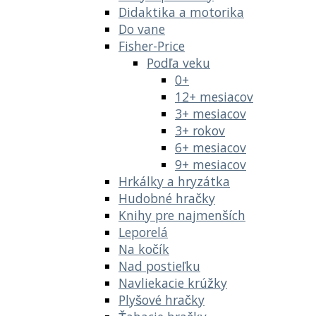
Didaktika a motorika
Do vane
Fisher-Price
Podľa veku
0+
12+ mesiacov
3+ mesiacov
3+ rokov
6+ mesiacov
9+ mesiacov
Hrkálky a hryzátka
Hudobné hračky
Knihy pre najmenších
Leporelá
Na kočík
Nad postieľku
Navliekacie krúžky
Plyšové hračky