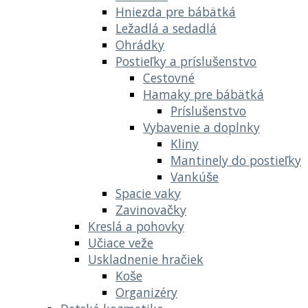
Hniezda pre bábätká
Ležadlá a sedadlá
Ohrádky
Postieľky a príslušenstvo
Cestovné
Hamaky pre bábätká
Príslušenstvo
Vybavenie a doplnky
Kliny
Mantinely do postieľky
Vankúše
Spacie vaky
Zavinovačky
Kreslá a pohovky
Učiace veže
Uskladnenie hračiek
Koše
Organizéry