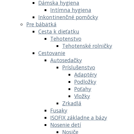
Dámska hygiena
Intímna hygiena
Inkontinenčné pomôcky
Pre bábätká
Cesta k dieťatku
Tehotenstvo
Tehotenské rolničky
Cestovanie
Autosedačky
Príslušenstvo
Adaptéry
Podložky
Poťahy
Vložky
Zrkadlá
Fusaky
ISOFIX základne a bázy
Nosenie detí
Nosiče