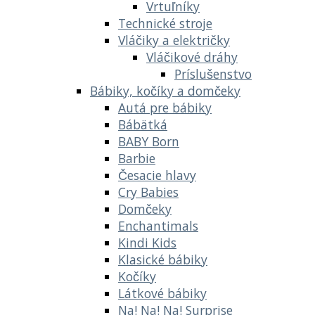
Vrtuľníky
Technické stroje
Vláčiky a električky
Vláčikové dráhy
Príslušenstvo
Bábiky, kočíky a domčeky
Autá pre bábiky
Bábätká
BABY Born
Barbie
Česacie hlavy
Cry Babies
Domčeky
Enchantimals
Kindi Kids
Klasické bábiky
Kočíky
Látkové bábiky
Na! Na! Na! Surprise