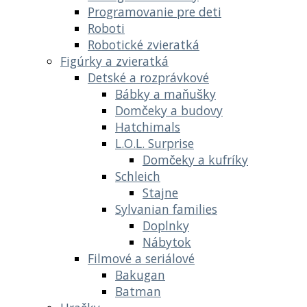
Programovanie pre deti
Roboti
Robotické zvieratká
Figúrky a zvieratká
Detské a rozprávkové
Bábky a maňušky
Domčeky a budovy
Hatchimals
L.O.L. Surprise
Domčeky a kufríky
Schleich
Stajne
Sylvanian families
Doplnky
Nábytok
Filmové a seriálové
Bakugan
Batman