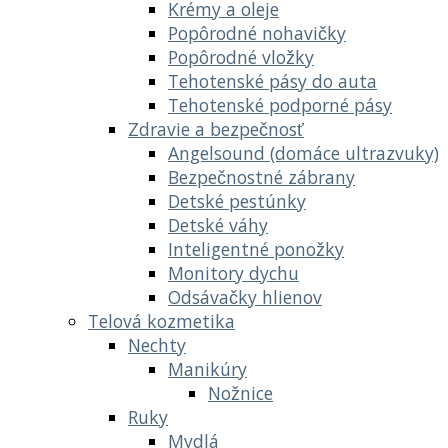
Krémy a oleje
Popôrodné nohavičky
Popôrodné vložky
Tehotenské pásy do auta
Tehotenské podporné pásy
Zdravie a bezpečnosť
Angelsound (domáce ultrazvuky)
Bezpečnostné zábrany
Detské pestúnky
Detské váhy
Inteligentné ponožky
Monitory dychu
Odsávačky hlienov
Telová kozmetika
Nechty
Manikúry
Nožnice
Ruky
Mydlá