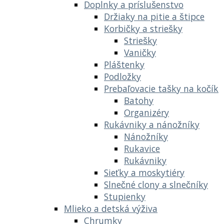
Doplnky a príslušenstvo
Držiaky na pitie a štipce
Korbičky a striešky
Striešky
Vaničky
Pláštenky
Podložky
Prebaľovacie tašky na kočík
Batohy
Organizéry
Rukávniky a nánožníky
Nánožníky
Rukavice
Rukávniky
Sieťky a moskytiéry
Slnečné clony a slnečníky
Stupienky
Mlieko a detská výživa
Chrumky