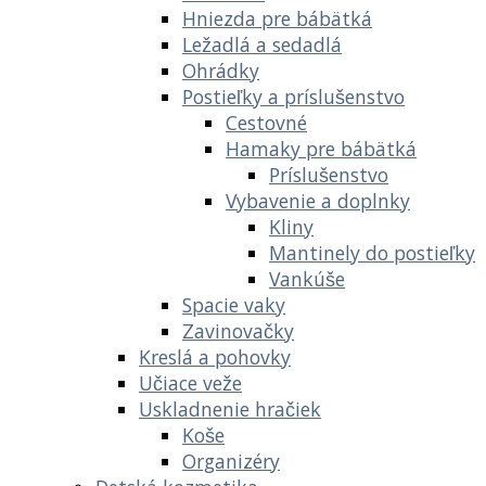
Hniezda pre bábätká
Ležadlá a sedadlá
Ohrádky
Postieľky a príslušenstvo
Cestovné
Hamaky pre bábätká
Príslušenstvo
Vybavenie a doplnky
Kliny
Mantinely do postieľky
Vankúše
Spacie vaky
Zavinovačky
Kreslá a pohovky
Učiace veže
Uskladnenie hračiek
Koše
Organizéry