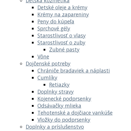
Detská kozmetika
Detské oleje a krémy
Krémy na zapareniny
Peny do kúpeľa
Sprchové gély
Starostlivosť o vlasy
Starostlivosť o zuby
Zubné pasty
Vône
Dojčenské potreby
Chrániče bradaviek a náplasti
Cumlíky
Retiazky
Doplnky stravy
Kojenecké podprsenky
Odsávačky mlieka
Tehotenské a dojčiace vankúše
Vložky do podprsenky
Doplnky a príslušenstvo