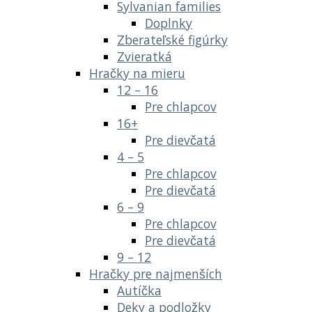
Sylvanian families
Doplnky
Zberateľské figúrky
Zvieratká
Hračky na mieru
12 – 16
Pre chlapcov
16+
Pre dievčatá
4 – 5
Pre chlapcov
Pre dievčatá
6 – 9
Pre chlapcov
Pre dievčatá
9 – 12
Hračky pre najmenších
Autíčka
Deky a podložky