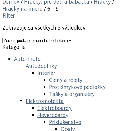
Domov
/
Hračky, pre deti a bábätká
/
Hračky
/
Hračky na mieru
/
6 – 9
Filter
Zobrazuje sa všetkych 5 výsledkov
Kategórie
Auto-moto
Autodoplnky
Interiér
Clony a rolety
Protišmykové podložky
Tašky a organizéry
Elektromobilita
Elektroboardy
Hoverboardy
Príslušenstvo
Obaly