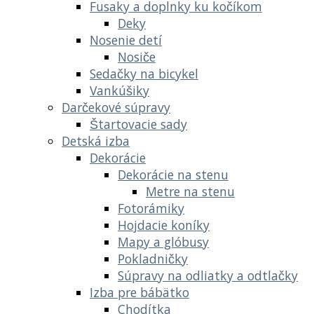
Fusaky a doplnky ku kočíkom
Deky
Nosenie detí
Nosiče
Sedačky na bicykel
Vankúšiky
Darčekové súpravy
Štartovacie sady
Detská izba
Dekorácie
Dekorácie na stenu
Metre na stenu
Fotorámiky
Hojdacie koníky
Mapy a glóbusy
Pokladničky
Súpravy na odliatky a odtlačky
Izba pre bábätko
Chodítka