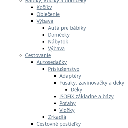
Bábiky, kočíky a domčeky
Kočíky
Oblečenie
Výbava
Autá pre bábiky
Domčeky
Nábytok
Výbava
Cestovanie
Autosedačky
Príslušenstvo
Adaptéry
Fusaky, zavinovačky a deky
Deky
ISOFIX základne a bázy
Poťahy
Vložky
Zrkadlá
Cestovné postieľky