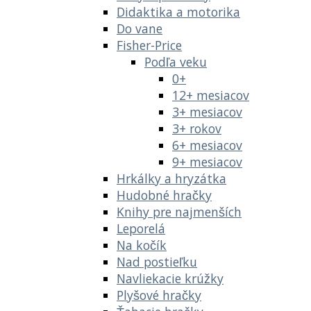
Didaktika a motorika
Do vane
Fisher-Price
Podľa veku
0+
12+ mesiacov
3+ mesiacov
3+ rokov
6+ mesiacov
9+ mesiacov
Hrkálky a hryzátka
Hudobné hračky
Knihy pre najmenších
Leporelá
Na kočík
Nad postieľku
Navliekacie krúžky
Plyšové hračky