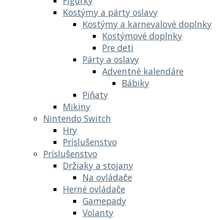
Figúrky
Kostýmy a párty oslavy
Kostýmy a karnevalové doplnky
Kostýmové doplnky
Pre deti
Párty a oslavy
Adventné kalendáre
Bábiky
Piňaty
Mikiny
Nintendo Switch
Hry
Príslušenstvo
Príslušenstvo
Držiaky a stojany
Na ovládače
Herné ovládače
Gamepady
Volanty