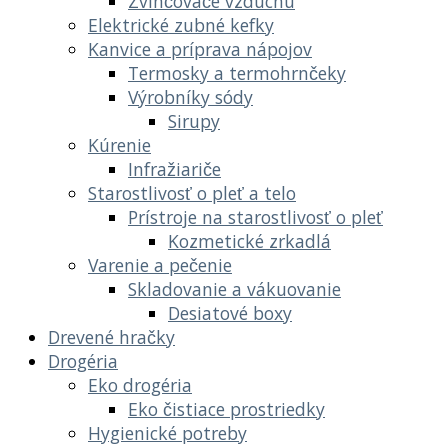
Zvlhčovače vzduchu
Elektrické zubné kefky
Kanvice a príprava nápojov
Termosky a termohrnčeky
Výrobníky sódy
Sirupy
Kúrenie
Infražiariče
Starostlivosť o pleť a telo
Prístroje na starostlivosť o pleť
Kozmetické zrkadlá
Varenie a pečenie
Skladovanie a vákuovanie
Desiatové boxy
Drevené hračky
Drogéria
Eko drogéria
Eko čistiace prostriedky
Hygienické potreby