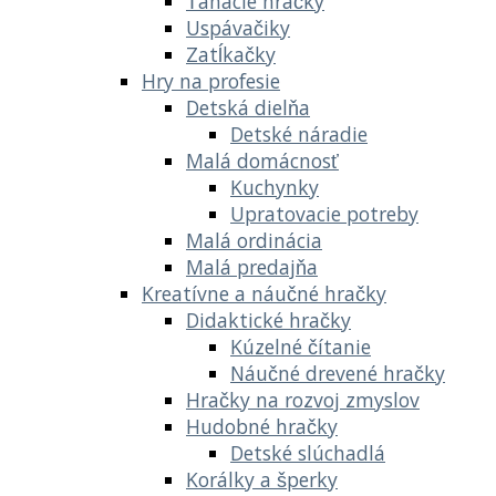
Ťahacie hračky
Uspávačiky
Zatĺkačky
Hry na profesie
Detská dielňa
Detské náradie
Malá domácnosť
Kuchynky
Upratovacie potreby
Malá ordinácia
Malá predajňa
Kreatívne a náučné hračky
Didaktické hračky
Kúzelné čítanie
Náučné drevené hračky
Hračky na rozvoj zmyslov
Hudobné hračky
Detské slúchadlá
Korálky a šperky