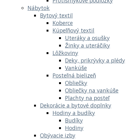
Protišmykové podložky
Nábytok
Bytový textil
Koberce
Kúpeľňový textil
Uteráky a osušky
Žinky a uteráčiky
Lôžkoviny
Deky, prikrývky a plédy
Vankúše
Posteľná bielizeň
Obliečky
Obliečky na vankúše
Plachty na posteľ
Dekorácie a bytové doplnky
Hodiny a budíky
Budíky
Hodiny
Obývacie izby