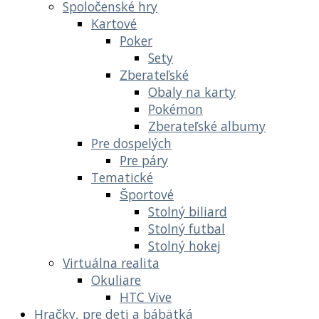
Spoločenské hry
Kartové
Poker
Sety
Zberateľské
Obaly na karty
Pokémon
Zberateľské albumy
Pre dospelých
Pre páry
Tematické
Športové
Stolný biliard
Stolný futbal
Stolný hokej
Virtuálna realita
Okuliare
HTC Vive
Hračky, pre deti a bábätká