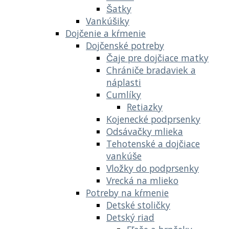
Šatky
Vankúšiky
Dojčenie a kŕmenie
Dojčenské potreby
Čaje pre dojčiace matky
Chrániče bradaviek a
náplasti
Cumlíky
Retiazky
Kojenecké podprsenky
Odsávačky mlieka
Tehotenské a dojčiace
vankúše
Vložky do podprsenky
Vrecká na mlieko
Potreby na kŕmenie
Detské stoličky
Detský riad