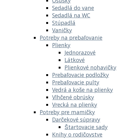
Osušky
Sedadlá do vane
Sedadlá na WC
Stúpadlá
Vaničky
Potreby na prebaľovanie
Plienky
Jednorazové
Látkové
Plienkové nohavičky
Prebaľovacie podložky
Prebaľovacie pulty
Vedrá a koše na plienky
Vlhčené obrúsky
Vrecká na plienky
Potreby pre mamičky
Darčekové súpravy
Štartovacie sady
Knihy o rodičovstve