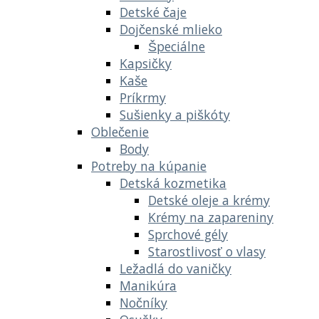
Detské čaje
Dojčenské mlieko
Špeciálne
Kapsičky
Kaše
Príkrmy
Sušienky a piškóty
Oblečenie
Body
Potreby na kúpanie
Detská kozmetika
Detské oleje a krémy
Krémy na zapareniny
Sprchové gély
Starostlivosť o vlasy
Ležadlá do vaničky
Manikúra
Nočníky