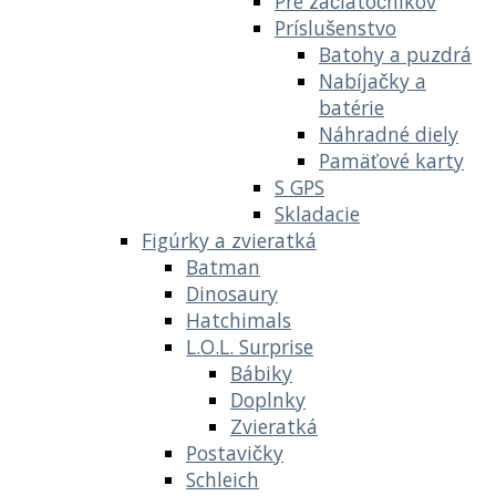
Pre začiatočníkov
Príslušenstvo
Batohy a puzdrá
Nabíjačky a
batérie
Náhradné diely
Pamäťové karty
S GPS
Skladacie
Figúrky a zvieratká
Batman
Dinosaury
Hatchimals
L.O.L. Surprise
Bábiky
Doplnky
Zvieratká
Postavičky
Schleich