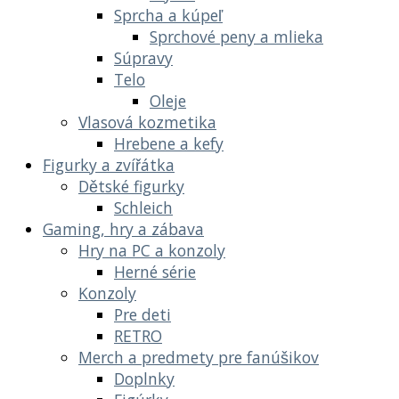
Sprcha a kúpeľ
Sprchové peny a mlieka
Súpravy
Telo
Oleje
Vlasová kozmetika
Hrebene a kefy
Figurky a zvířátka
Dětské figurky
Schleich
Gaming, hry a zábava
Hry na PC a konzoly
Herné série
Konzoly
Pre deti
RETRO
Merch a predmety pre fanúšikov
Doplnky