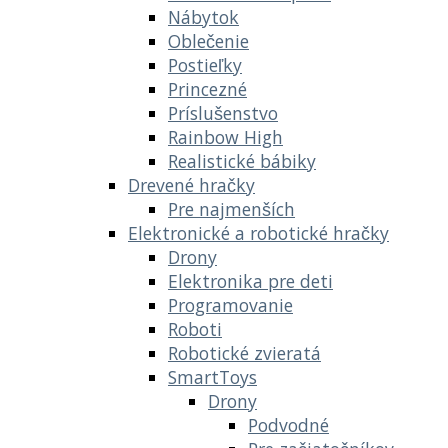
Nábytok
Oblečenie
Postieľky
Princezné
Príslušenstvo
Rainbow High
Realistické bábiky
Drevené hračky
Pre najmenších
Elektronické a robotické hračky
Drony
Elektronika pre deti
Programovanie
Roboti
Robotické zvieratá
SmartToys
Drony
Podvodné