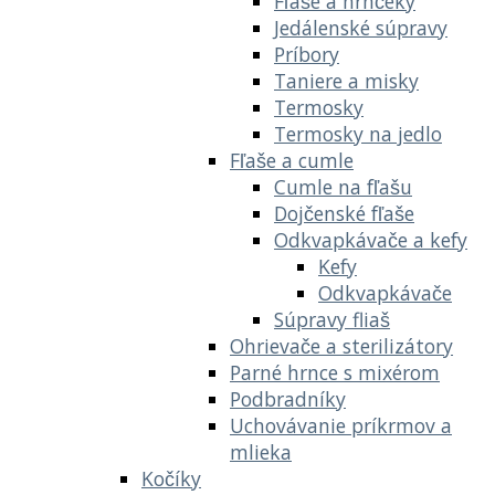
Fľaše a hrnčeky
Jedálenské súpravy
Príbory
Taniere a misky
Termosky
Termosky na jedlo
Fľaše a cumle
Cumle na fľašu
Dojčenské fľaše
Odkvapkávače a kefy
Kefy
Odkvapkávače
Súpravy fliaš
Ohrievače a sterilizátory
Parné hrnce s mixérom
Podbradníky
Uchovávanie príkrmov a
mlieka
Kočíky