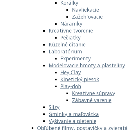
Korálky
Navliekacie
Zažehľovacie
Náramky
Kreatívne tvorenie
Pečiatky
Kúzelné čítanie
Laboratórium
Experimenty
Modelovacie hmoty a plastelíny
Hey Clay
Kinetický piesok
Play-doh
Kreatívne súpravy
Zábavné varenie
Slizy
Šminky a maľovátka
Vyšívanie a pletenie
Obľúbené filmy, postavičky a zvieratá