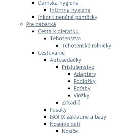
Dámska hygiena
Intímna hygiena
Inkontinenčné pomôcky
Pre bábätká
Cesta k dieťatku
Tehotenstvo
Tehotenské rolničky
Cestovanie
Autosedačky
Príslušenstvo
Adaptéry
Podložky
Poťahy
Vložky
Zrkadlá
Fusaky
ISOFIX základne a bázy
Nosenie detí
Nosiče