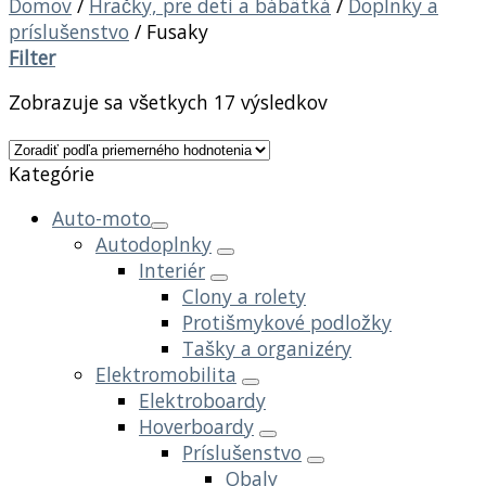
Domov
/
Hračky, pre deti a bábätká
/
Doplnky a
príslušenstvo
/
Fusaky
Filter
Zobrazuje sa všetkych 17 výsledkov
Kategórie
Auto-moto
Autodoplnky
Interiér
Clony a rolety
Protišmykové podložky
Tašky a organizéry
Elektromobilita
Elektroboardy
Hoverboardy
Príslušenstvo
Obaly