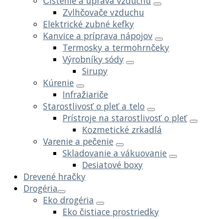
Čistenie a úprava vzduchu
Zvlhčovače vzduchu
Elektrické zubné kefky
Kanvice a príprava nápojov
Termosky a termohrnčeky
Výrobníky sódy
Sirupy
Kúrenie
Infražiariče
Starostlivosť o pleť a telo
Prístroje na starostlivosť o pleť
Kozmetické zrkadlá
Varenie a pečenie
Skladovanie a vákuovanie
Desiatové boxy
Drevené hračky
Drogéria
Eko drogéria
Eko čistiace prostriedky