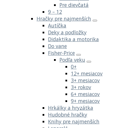
Pre dievčatá
9 – 12
Hračky pre najmenších
Autíčka
Deky a podložky
Didaktika a motorika
Do vane
Fisher-Price
Podľa veku
0+
12+ mesiacov
3+ mesiacov
3+ rokov
6+ mesiacov
9+ mesiacov
Hrkálky a hryzátka
Hudobné hračky
Knihy pre najmenších