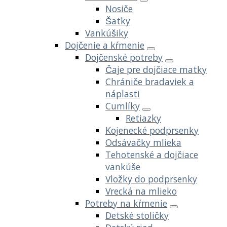
Nosiče
Šatky
Vankúšiky
Dojčenie a kŕmenie
Dojčenské potreby
Čaje pre dojčiace matky
Chrániče bradaviek a
náplasti
Cumlíky
Retiazky
Kojenecké podprsenky
Odsávačky mlieka
Tehotenské a dojčiace
vankúše
Vložky do podprsenky
Vrecká na mlieko
Potreby na kŕmenie
Detské stoličky