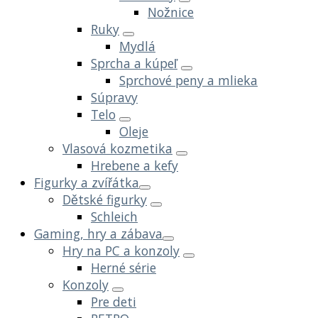
Nožnice
Ruky
Mydlá
Sprcha a kúpeľ
Sprchové peny a mlieka
Súpravy
Telo
Oleje
Vlasová kozmetika
Hrebene a kefy
Figurky a zvířátka
Dětské figurky
Schleich
Gaming, hry a zábava
Hry na PC a konzoly
Herné série
Konzoly
Pre deti