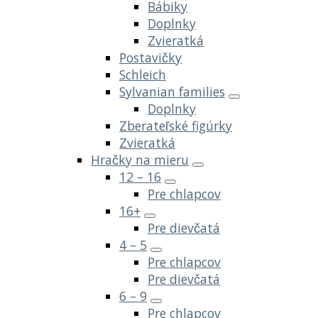
Bábiky
Doplnky
Zvieratká
Postavičky
Schleich
Sylvanian families
Doplnky
Zberateľské figúrky
Zvieratká
Hračky na mieru
12 – 16
Pre chlapcov
16+
Pre dievčatá
4 – 5
Pre chlapcov
Pre dievčatá
6 – 9
Pre chlapcov