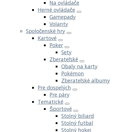
Na ovládače
Herné ovládače
Gamepady
Volanty
Spoločenské hry
Kartové
Poker
Sety
Zberateľské
Obaly na karty
Pokémon
Zberateľské albumy
Pre dospelých
Pre páry
Tematické
Športové
Stolný biliard
Stolný futbal
Stolný hokej