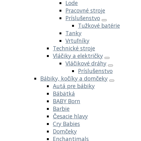
Lode
Pracovné stroje
Príslušenstvo
Tužkové batérie
Tanky
Vrtuľníky
Technické stroje
Vláčiky a električky
Vláčikové dráhy
Príslušenstvo
Bábiky, kočíky a domčeky
Autá pre bábiky
Bábätká
BABY Born
Barbie
Česacie hlavy
Cry Babies
Domčeky
Enchantimals