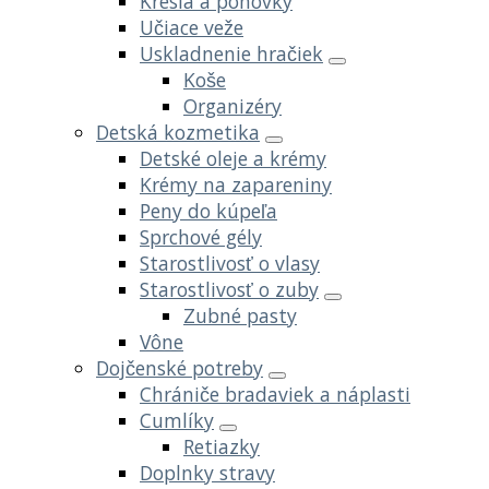
Kreslá a pohovky
Učiace veže
Uskladnenie hračiek
Koše
Organizéry
Detská kozmetika
Detské oleje a krémy
Krémy na zapareniny
Peny do kúpeľa
Sprchové gély
Starostlivosť o vlasy
Starostlivosť o zuby
Zubné pasty
Vône
Dojčenské potreby
Chrániče bradaviek a náplasti
Cumlíky
Retiazky
Doplnky stravy