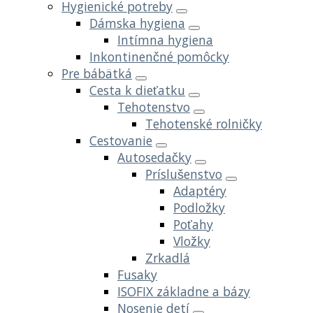
Hygienické potreby
Dámska hygiena
Intímna hygiena
Inkontinenčné pomôcky
Pre bábätká
Cesta k dieťatku
Tehotenstvo
Tehotenské rolničky
Cestovanie
Autosedačky
Príslušenstvo
Adaptéry
Podložky
Poťahy
Vložky
Zrkadlá
Fusaky
ISOFIX základne a bázy
Nosenie detí