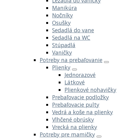
Ležadlá do vaničky
Manikúra
Nočníky
Osušky
Sedadlá do vane
Sedadlá na WC
Stúpadlá
Vaničky
Potreby na prebaľovanie
Plienky
Jednorazové
Látkové
Plienkové nohavičky
Prebaľovacie podložky
Prebaľovacie pulty
Vedrá a koše na plienky
Vlhčené obrúsky
Vrecká na plienky
Potreby pre mamičky