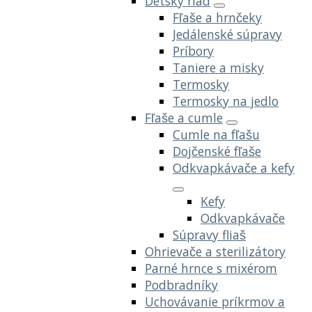
Detský riad
Fľaše a hrnčeky
Jedálenské súpravy
Príbory
Taniere a misky
Termosky
Termosky na jedlo
Fľaše a cumle
Cumle na fľašu
Dojčenské fľaše
Odkvapkávače a kefy
Kefy
Odkvapkávače
Súpravy fliaš
Ohrievače a sterilizátory
Parné hrnce s mixérom
Podbradníky
Uchovávanie príkrmov a