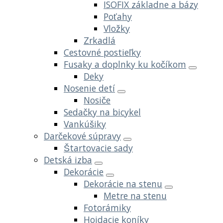
ISOFIX základne a bázy
Poťahy
Vložky
Zrkadlá
Cestovné postieľky
Fusaky a doplnky ku kočíkom
Deky
Nosenie detí
Nosiče
Sedačky na bicykel
Vankúšiky
Darčekové súpravy
Štartovacie sady
Detská izba
Dekorácie
Dekorácie na stenu
Metre na stenu
Fotorámiky
Hojdacie koníky