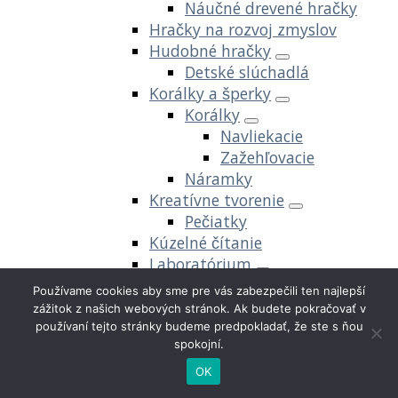
Náučné drevené hračky
Hračky na rozvoj zmyslov
Hudobné hračky
Detské slúchadlá
Korálky a šperky
Korálky
Navliekacie
Zažehľovacie
Náramky
Kreatívne tvorenie
Pečiatky
Kúzelné čítanie
Laboratórium
Experimenty
Používame cookies aby sme pre vás zabezpečili ten najlepší
Modelovacie hmoty a plastelíny
zážitok z našich webových stránok. Ak budete pokračovať v
používaní tejto stránky budeme predpokladať, že ste s ňou
spokojní.
Hey Clay
Kinetický piesok
OK
Play-doh