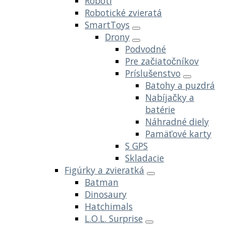
Roboti
Robotické zvieratá
SmartToys
Drony
Podvodné
Pre začiatočníkov
Príslušenstvo
Batohy a puzdrá
Nabíjačky a
batérie
Náhradné diely
Pamäťové karty
S GPS
Skladacie
Figúrky a zvieratká
Batman
Dinosaury
Hatchimals
L.O.L. Surprise