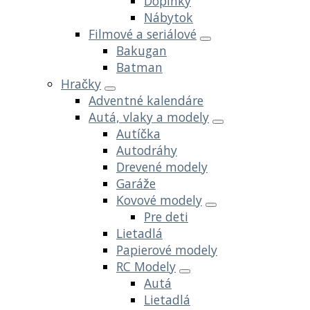
Doplnky
Nábytok
Filmové a seriálové
Bakugan
Batman
Hračky
Adventné kalendáre
Autá, vlaky a modely
Autíčka
Autodráhy
Drevené modely
Garáže
Kovové modely
Pre deti
Lietadlá
Papierové modely
RC Modely
Autá
Lietadlá