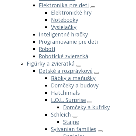
Elektronika pre deti
Elektronické hry
Notebooky
Vysielačky
Inteligentné hračky
Programovanie pre deti
Roboti
Robotické zvieratká
Figúrky a zvieratká
Detské a rozprávkové
Bábky a maňušky
Domčeky a budovy
Hatchimals
L.O.L. Surprise
Domčeky a kufríky
Schleich
Stajne
Sylvanian families