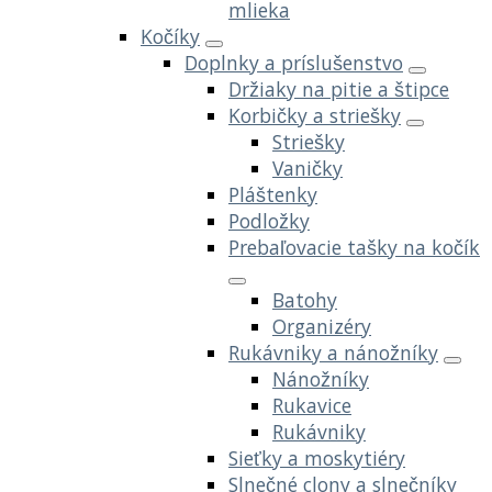
mlieka
Kočíky
Doplnky a príslušenstvo
Držiaky na pitie a štipce
Korbičky a striešky
Striešky
Vaničky
Pláštenky
Podložky
Prebaľovacie tašky na kočík
Batohy
Organizéry
Rukávniky a nánožníky
Nánožníky
Rukavice
Rukávniky
Sieťky a moskytiéry
Slnečné clony a slnečníky