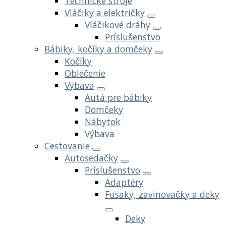
Technické stroje
Vláčiky a električky
Vláčikové dráhy
Príslušenstvo
Bábiky, kočíky a domčeky
Kočíky
Oblečenie
Výbava
Autá pre bábiky
Domčeky
Nábytok
Výbava
Cestovanie
Autosedačky
Príslušenstvo
Adaptéry
Fusaky, zavinovačky a deky
Deky