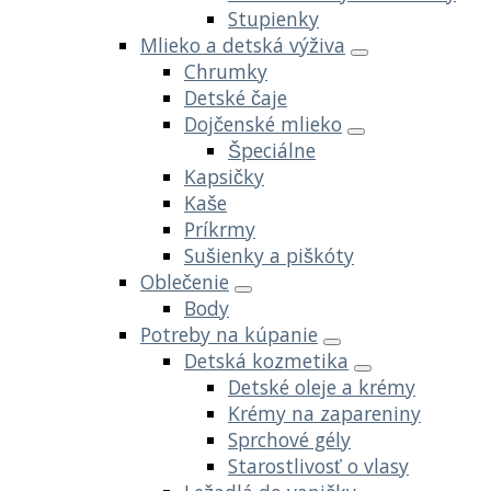
Stupienky
Mlieko a detská výživa
Chrumky
Detské čaje
Dojčenské mlieko
Špeciálne
Kapsičky
Kaše
Príkrmy
Sušienky a piškóty
Oblečenie
Body
Potreby na kúpanie
Detská kozmetika
Detské oleje a krémy
Krémy na zapareniny
Sprchové gély
Starostlivosť o vlasy