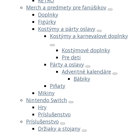
RETRO
Merch a predmety pre fanúšikov
Doplnky
Figúrky
Kostýmy a párty oslavy
Kostýmy a karnevalové doplnky
Kostýmové doplnky
Pre deti
Párty a oslavy
Adventné kalendáre
Bábiky
Piňaty
Mikiny
Nintendo Switch
Hry
Príslušenstvo
Príslušenstvo
Držiaky a stojany