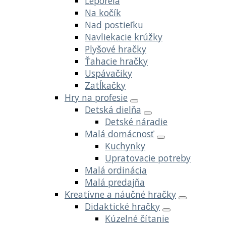
Leporelá
Na kočík
Nad postieľku
Navliekacie krúžky
Plyšové hračky
Ťahacie hračky
Uspávačiky
Zatĺkačky
Hry na profesie
Detská dielňa
Detské náradie
Malá domácnosť
Kuchynky
Upratovacie potreby
Malá ordinácia
Malá predajňa
Kreatívne a náučné hračky
Didaktické hračky
Kúzelné čítanie