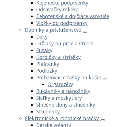
Kojenecké podprsenky
Odsávačky mlieka
Tehotenské a dojčiace vankúše
Vložky do podprsenky
Doplnky a príslušenstvo
Deky
Držiaky na pitie a štipce
Fusaky
Korbičky a striešky
Pláštenky
Podložky
Prebaľovacie tašky na kočík
Organizéry
Rukávniky a nánožníky
Sieťky a moskytiéry
Slnečné clony a slnečníky
Stupienky
Elektronické a robotické hračky
Detské volanty