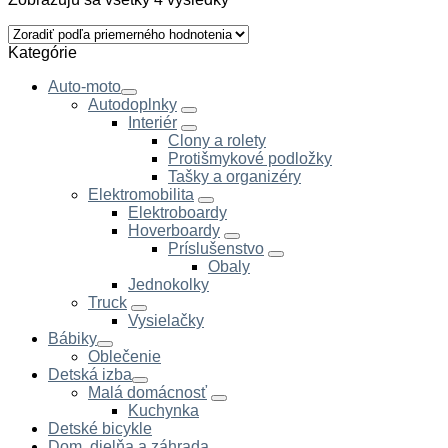
Kategórie
Auto-moto
Autodoplnky
Interiér
Clony a rolety
Protišmykové podložky
Tašky a organizéry
Elektromobilita
Elektroboardy
Hoverboardy
Príslušenstvo
Obaly
Jednokolky
Truck
Vysielačky
Bábiky
Oblečenie
Detská izba
Malá domácnosť
Kuchynka
Detské bicykle
Dom, dielňa a záhrada