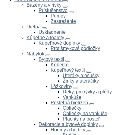
Bazény a vírivky
Príslušenstvo
Pumpy
Zastrešenie
Dielňa
Uskladnenie
Kúpeľne a toalety
Kúpeľnové doplnky
Protišmykové podložky
Nábytok
Bytový textil
Koberce
Kúpeľňový textil
Uteráky a osušky
Žinky a uteráčiky
Lôžkoviny
Deky, prikrývky a plédy
Vankúše
Posteľná bielizeň
Obliečky
Obliečky na vankúše
Plachty na posteľ
Dekorácie a bytové doplnky
Hodiny a budíky