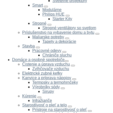
Svetelné projektory
Smart
Modulárne
Philips HUE
Starter Kity
Stropné
Stropné ventilátory so svetlom
Príslušenstvo na vybavenie domu a bytu
Maliarske potreby
Tapety a dekorácie
Stavba
Pracovné odevy
Chrániče sluchu
Domáce a osobné spotrebiče
Čistenie a úprava vzduchu
Zvlhčovače vzduchu
Elektrické zubné kefky
Kanvice a príprava nápojov
Termosky a termohrnčeky
Výrobníky sódy
Sirupy
Kúrenie
Infražiariče
Starostlivosť o pleť a telo
Prístroje na starostlivosť o pleť