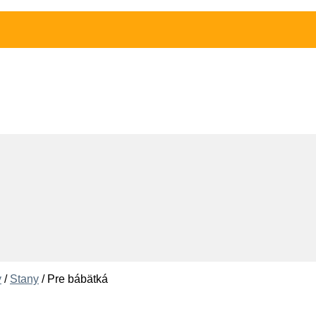
y
/
Stany
/
Pre bábätká