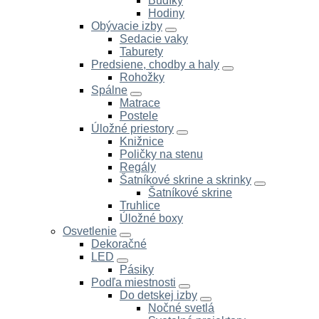
Budíky
Hodiny
Obývacie izby
Sedacie vaky
Taburety
Predsiene, chodby a haly
Rohožky
Spálne
Matrace
Postele
Úložné priestory
Knižnice
Poličky na stenu
Regály
Šatníkové skrine a skrinky
Šatníkové skrine
Truhlice
Úložné boxy
Osvetlenie
Dekoračné
LED
Pásiky
Podľa miestnosti
Do detskej izby
Nočné svetlá