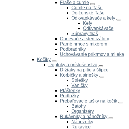
Fľaše a cumle
Cumle na fľašu
Dojčenské fľaše
Odkvapkávače a kefy
Kefy
Odkvapkávače
Súpravy fliaš
Ohrievače a sterilizátory
Parné hrnce s mixérom
Podbradníky
Uchovávanie príkrmov a mlieka
Kočíky
Doplnky a príslušenstvo
Držiaky na pitie a štipce
Korbičky a striešky
Striešky
Vaničky
Pláštenky
Podložky
Prebaľovacie tašky na kočík
Batohy
Organizéry
Rukávniky a nánožníky
Nánožníky
Rukavice