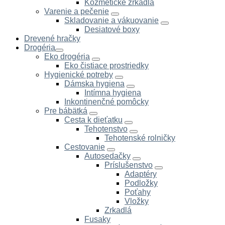
Kozmetické zrkadlá
Varenie a pečenie
Skladovanie a vákuovanie
Desiatové boxy
Drevené hračky
Drogéria
Eko drogéria
Eko čistiace prostriedky
Hygienické potreby
Dámska hygiena
Intímna hygiena
Inkontinenčné pomôcky
Pre bábätká
Cesta k dieťatku
Tehotenstvo
Tehotenské rolničky
Cestovanie
Autosedačky
Príslušenstvo
Adaptéry
Podložky
Poťahy
Vložky
Zrkadlá
Fusaky