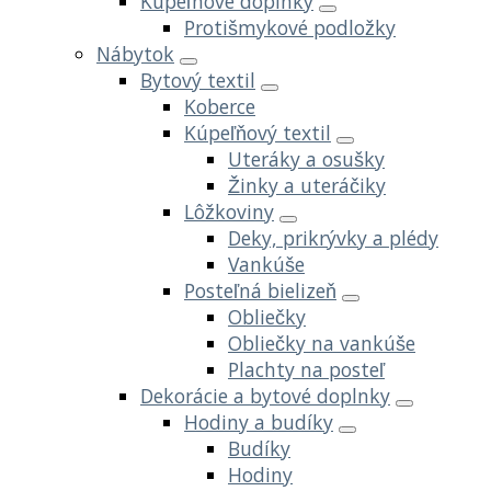
Kúpeľnové doplnky
Protišmykové podložky
Nábytok
Bytový textil
Koberce
Kúpeľňový textil
Uteráky a osušky
Žinky a uteráčiky
Lôžkoviny
Deky, prikrývky a plédy
Vankúše
Posteľná bielizeň
Obliečky
Obliečky na vankúše
Plachty na posteľ
Dekorácie a bytové doplnky
Hodiny a budíky
Budíky
Hodiny