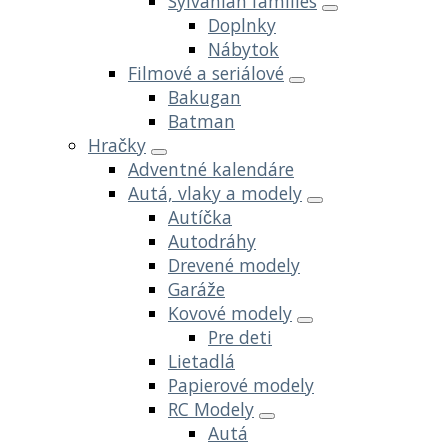
Sylvanian families
Doplnky
Nábytok
Filmové a seriálové
Bakugan
Batman
Hračky
Adventné kalendáre
Autá, vlaky a modely
Autíčka
Autodráhy
Drevené modely
Garáže
Kovové modely
Pre deti
Lietadlá
Papierové modely
RC Modely
Autá