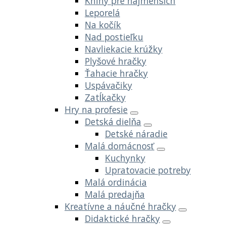
Knihy pre najmenších
Leporelá
Na kočík
Nad postieľku
Navliekacie krúžky
Plyšové hračky
Ťahacie hračky
Uspávačiky
Zatĺkačky
Hry na profesie
Detská dielňa
Detské náradie
Malá domácnosť
Kuchynky
Upratovacie potreby
Malá ordinácia
Malá predajňa
Kreatívne a náučné hračky
Didaktické hračky