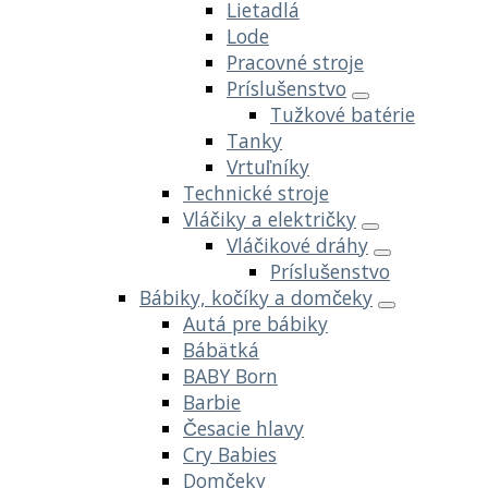
Lietadlá
Lode
Pracovné stroje
Príslušenstvo
Tužkové batérie
Tanky
Vrtuľníky
Technické stroje
Vláčiky a električky
Vláčikové dráhy
Príslušenstvo
Bábiky, kočíky a domčeky
Autá pre bábiky
Bábätká
BABY Born
Barbie
Česacie hlavy
Cry Babies
Domčeky