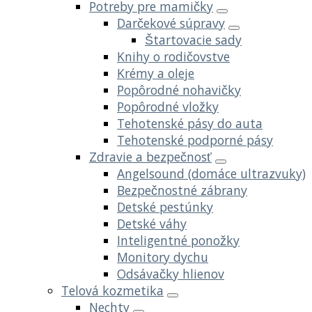
Potreby pre mamičky
Darčekové súpravy
Štartovacie sady
Knihy o rodičovstve
Krémy a oleje
Popôrodné nohavičky
Popôrodné vložky
Tehotenské pásy do auta
Tehotenské podporné pásy
Zdravie a bezpečnosť
Angelsound (domáce ultrazvuky)
Bezpečnostné zábrany
Detské pestúnky
Detské váhy
Inteligentné ponožky
Monitory dychu
Odsávačky hlienov
Telová kozmetika
Nechty