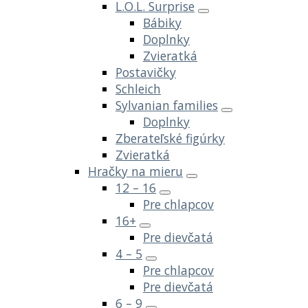
L.O.L. Surprise
Bábiky
Doplnky
Zvieratká
Postavičky
Schleich
Sylvanian families
Doplnky
Zberateľské figúrky
Zvieratká
Hračky na mieru
12 – 16
Pre chlapcov
16+
Pre dievčatá
4 – 5
Pre chlapcov
Pre dievčatá
6 – 9