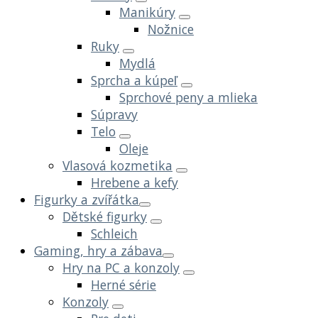
Manikúry
Nožnice
Ruky
Mydlá
Sprcha a kúpeľ
Sprchové peny a mlieka
Súpravy
Telo
Oleje
Vlasová kozmetika
Hrebene a kefy
Figurky a zvířátka
Dětské figurky
Schleich
Gaming, hry a zábava
Hry na PC a konzoly
Herné série
Konzoly