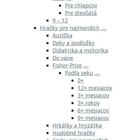
Pre chlapcov
Pre dievčatá
9 – 12
Hračky pre najmenších
Autíčka
Deky a podložky
Didaktika a motorika
Do vane
Fisher-Price
Podľa veku
0+
12+ mesiacov
3+ mesiacov
3+ rokov
6+ mesiacov
9+ mesiacov
Hrkálky a hryzátka
Hudobné hračky