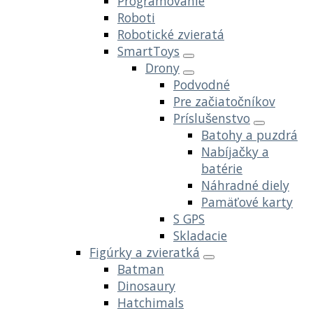
Programovanie
Roboti
Robotické zvieratá
SmartToys
Drony
Podvodné
Pre začiatočníkov
Príslušenstvo
Batohy a puzdrá
Nabíjačky a
batérie
Náhradné diely
Pamäťové karty
S GPS
Skladacie
Figúrky a zvieratká
Batman
Dinosaury
Hatchimals