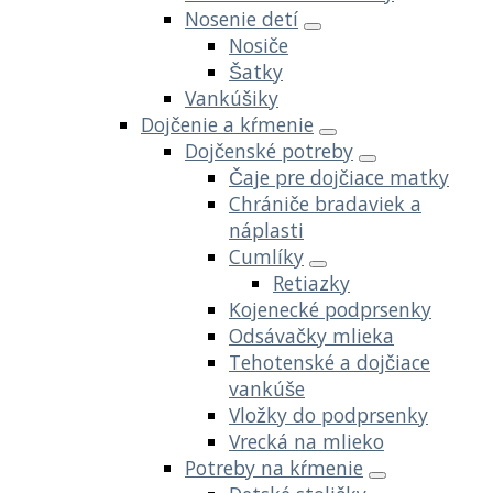
Nosenie detí
Nosiče
Šatky
Vankúšiky
Dojčenie a kŕmenie
Dojčenské potreby
Čaje pre dojčiace matky
Chrániče bradaviek a
náplasti
Cumlíky
Retiazky
Kojenecké podprsenky
Odsávačky mlieka
Tehotenské a dojčiace
vankúše
Vložky do podprsenky
Vrecká na mlieko
Potreby na kŕmenie