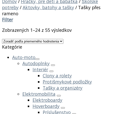
Domov
/
Hračky, pre deti a bábätká
/
Školské
potreby
/
Aktovky, batohy a tašky
/
Tašky přes
rameno
Filter
Zobrazených 1–24 z 55 výsledkov
Kategórie
Auto-moto
Autodoplnky
Interiér
Clony a rolety
Protišmykové podložky
Tašky a organizéry
Elektromobilita
Elektroboardy
Hoverboardy
Príslušenstvo