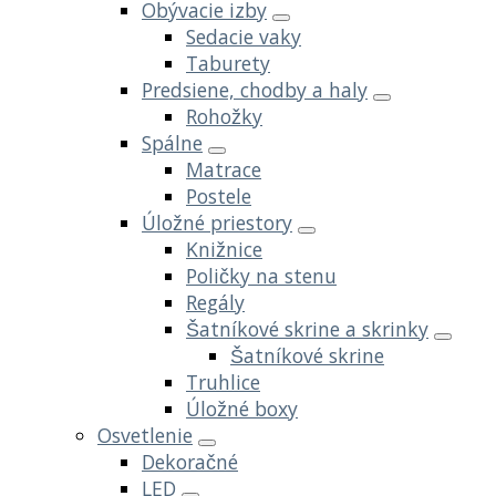
Obývacie izby
Sedacie vaky
Taburety
Predsiene, chodby a haly
Rohožky
Spálne
Matrace
Postele
Úložné priestory
Knižnice
Poličky na stenu
Regály
Šatníkové skrine a skrinky
Šatníkové skrine
Truhlice
Úložné boxy
Osvetlenie
Dekoračné
LED