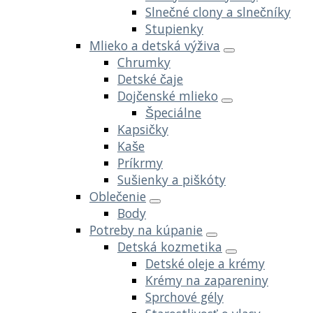
Slnečné clony a slnečníky
Stupienky
Mlieko a detská výživa
Chrumky
Detské čaje
Dojčenské mlieko
Špeciálne
Kapsičky
Kaše
Príkrmy
Sušienky a piškóty
Oblečenie
Body
Potreby na kúpanie
Detská kozmetika
Detské oleje a krémy
Krémy na zapareniny
Sprchové gély