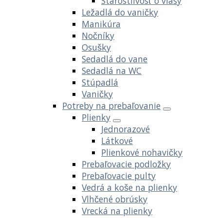
Starostlivosť o vlasy
Ležadlá do vaničky
Manikúra
Nočníky
Osušky
Sedadlá do vane
Sedadlá na WC
Stúpadlá
Vaničky
Potreby na prebaľovanie
Plienky
Jednorazové
Látkové
Plienkové nohavičky
Prebaľovacie podložky
Prebaľovacie pulty
Vedrá a koše na plienky
Vlhčené obrúsky
Vrecká na plienky