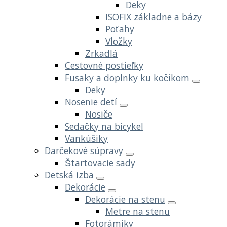
Deky
ISOFIX základne a bázy
Poťahy
Vložky
Zrkadlá
Cestovné postieľky
Fusaky a doplnky ku kočíkom
Deky
Nosenie detí
Nosiče
Sedačky na bicykel
Vankúšiky
Darčekové súpravy
Štartovacie sady
Detská izba
Dekorácie
Dekorácie na stenu
Metre na stenu
Fotorámiky