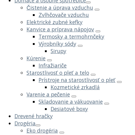
Domáce a osobné spotrebiče
Čistenie a úprava vzduchu
Zvlhčovače vzduchu
Elektrické zubné kefky
Kanvice a príprava nápojov
Termosky a termohrnčeky
Výrobníky sódy
Sirupy
Kúrenie
Infražiariče
Starostlivosť o pleť a telo
Prístroje na starostlivosť o pleť
Kozmetické zrkadlá
Varenie a pečenie
Skladovanie a vákuovanie
Desiatové boxy
Drevené hračky
Drogéria
Eko drogéria