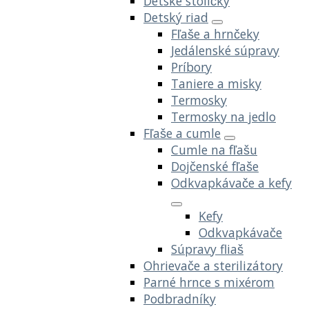
Detské stoličky
Detský riad
Fľaše a hrnčeky
Jedálenské súpravy
Príbory
Taniere a misky
Termosky
Termosky na jedlo
Fľaše a cumle
Cumle na fľašu
Dojčenské fľaše
Odkvapkávače a kefy
Kefy
Odkvapkávače
Súpravy fliaš
Ohrievače a sterilizátory
Parné hrnce s mixérom
Podbradníky