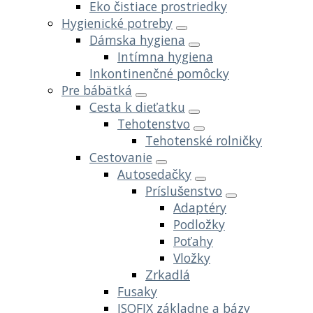
Eko čistiace prostriedky
Hygienické potreby
Dámska hygiena
Intímna hygiena
Inkontinenčné pomôcky
Pre bábätká
Cesta k dieťatku
Tehotenstvo
Tehotenské rolničky
Cestovanie
Autosedačky
Príslušenstvo
Adaptéry
Podložky
Poťahy
Vložky
Zrkadlá
Fusaky
ISOFIX základne a bázy