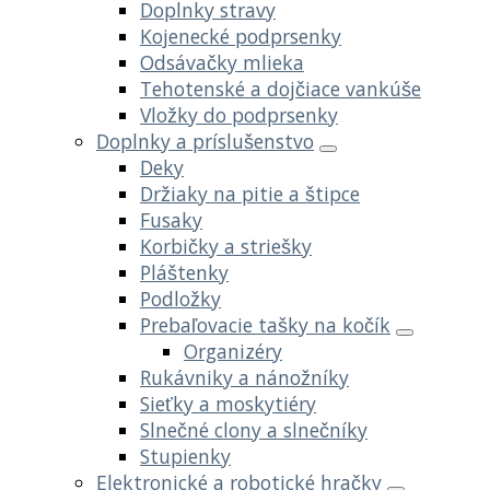
Doplnky stravy
Kojenecké podprsenky
Odsávačky mlieka
Tehotenské a dojčiace vankúše
Vložky do podprsenky
Doplnky a príslušenstvo
Deky
Držiaky na pitie a štipce
Fusaky
Korbičky a striešky
Pláštenky
Podložky
Prebaľovacie tašky na kočík
Organizéry
Rukávniky a nánožníky
Sieťky a moskytiéry
Slnečné clony a slnečníky
Stupienky
Elektronické a robotické hračky