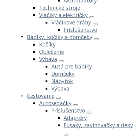
Akumulátory
Technické stroje
Vláčiky a električky
Vláčikové dráhy
Príslušenstvo
Bábiky, kočíky a domčeky
Kočíky
Oblečenie
Výbava
Autá pre bábiky
Domčeky
Nábytok
Výbava
Cestovanie
Autosedačky
Príslušenstvo
Adaptéry
Fusaky, zavinovačky a deky