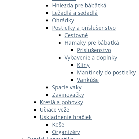
Hniezda pre bábätká
Ležadlá a sedadlá
Ohrádky
Postieľky a príslušenstvo
Cestovné
Hamaky pre bábätká
Príslušenstvo
Vybavenie a doplnky
Kliny
Mantinely do postieľky
Vankúše
Spacie vaky
Zavinovačky
Kreslá a pohovky
Učiace veže
Uskladnenie hračiek
Koše
Organizéry