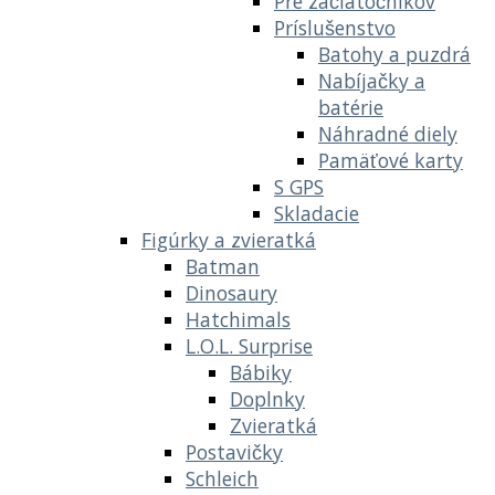
Pre začiatočníkov
Príslušenstvo
Batohy a puzdrá
Nabíjačky a
batérie
Náhradné diely
Pamäťové karty
S GPS
Skladacie
Figúrky a zvieratká
Batman
Dinosaury
Hatchimals
L.O.L. Surprise
Bábiky
Doplnky
Zvieratká
Postavičky
Schleich