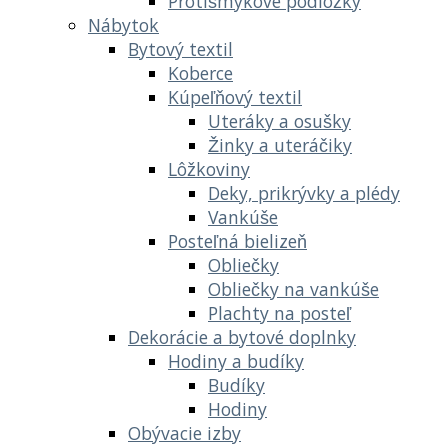
Protišmykové podložky
Nábytok
Bytový textil
Koberce
Kúpeľňový textil
Uteráky a osušky
Žinky a uteráčiky
Lôžkoviny
Deky, prikrývky a plédy
Vankúše
Posteľná bielizeň
Obliečky
Obliečky na vankúše
Plachty na posteľ
Dekorácie a bytové doplnky
Hodiny a budíky
Budíky
Hodiny
Obývacie izby