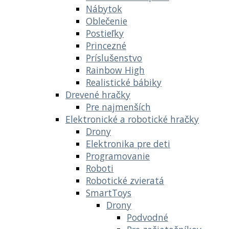
Nábytok
Oblečenie
Postieľky
Princezné
Príslušenstvo
Rainbow High
Realistické bábiky
Drevené hračky
Pre najmenších
Elektronické a robotické hračky
Drony
Elektronika pre deti
Programovanie
Roboti
Robotické zvieratá
SmartToys
Drony
Podvodné