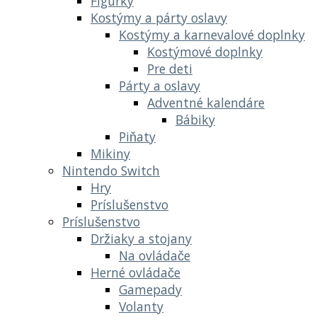
Figúrky
Kostýmy a párty oslavy
Kostýmy a karnevalové doplnky
Kostýmové doplnky
Pre deti
Párty a oslavy
Adventné kalendáre
Bábiky
Piňaty
Mikiny
Nintendo Switch
Hry
Príslušenstvo
Príslušenstvo
Držiaky a stojany
Na ovládače
Herné ovládače
Gamepady
Volanty