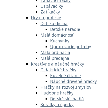
Ťahacie hračky
Uspávačiky
Zatĺkačky
Hry na profesie
Detská dielňa
Detské náradie
Malá domácnosť
Kuchynky
Upratovacie potreby
Malá ordinácia
Malá predajňa
Kreatívne a náučné hračky
Didaktické hračky
Kúzelné čítanie
Náučné drevené hračky
Hračky na rozvoj zmyslov
Hudobné hračky
Detské slúchadlá
Korálky a šperky