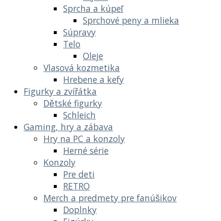
Sprcha a kúpeľ
Sprchové peny a mlieka
Súpravy
Telo
Oleje
Vlasová kozmetika
Hrebene a kefy
Figurky a zvířátka
Dětské figurky
Schleich
Gaming, hry a zábava
Hry na PC a konzoly
Herné série
Konzoly
Pre deti
RETRO
Merch a predmety pre fanúšikov
Doplnky