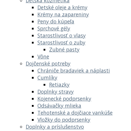
Detská kozmetika
Detské oleje a krémy
Krémy na zapareniny
Peny do kúpeľa
Sprchové gély
Starostlivosť o vlasy
Starostlivosť o zuby
Zubné pasty
Vône
Dojčenské potreby
Chrániče bradaviek a náplasti
Cumlíky
Retiazky
Doplnky stravy
Kojenecké podprsenky
Odsávačky mlieka
Tehotenské a dojčiace vankúše
Vložky do podprsenky
Doplnky a príslušenstvo