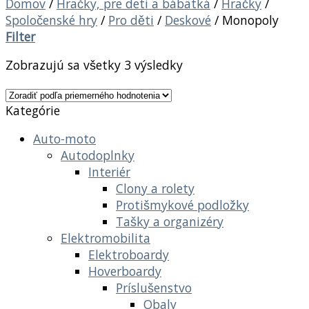
Domov
/
Hračky, pre deti a bábätká
/
Hračky
/
Spoločenské hry
/
Pro děti
/
Deskové
/
Monopoly
Filter
Zobrazujú sa všetky 3 výsledky
Kategórie
Auto-moto
Autodoplnky
Interiér
Clony a rolety
Protišmykové podložky
Tašky a organizéry
Elektromobilita
Elektroboardy
Hoverboardy
Príslušenstvo
Obaly