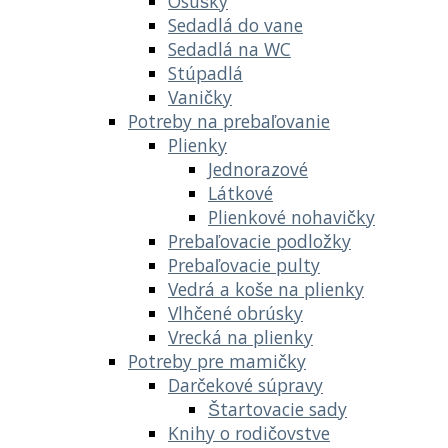
Osušky
Sedadlá do vane
Sedadlá na WC
Stúpadlá
Vaničky
Potreby na prebaľovanie
Plienky
Jednorazové
Látkové
Plienkové nohavičky
Prebaľovacie podložky
Prebaľovacie pulty
Vedrá a koše na plienky
Vlhčené obrúsky
Vrecká na plienky
Potreby pre mamičky
Darčekové súpravy
Štartovacie sady
Knihy o rodičovstve