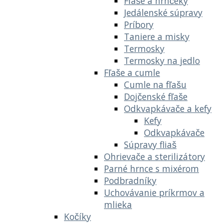
Fľaše a hrnčeky
Jedálenské súpravy
Príbory
Taniere a misky
Termosky
Termosky na jedlo
Fľaše a cumle
Cumle na fľašu
Dojčenské fľaše
Odkvapkávače a kefy
Kefy
Odkvapkávače
Súpravy fliaš
Ohrievače a sterilizátory
Parné hrnce s mixérom
Podbradníky
Uchovávanie príkrmov a
mlieka
Kočíky