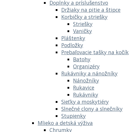
Doplnky a príslušenstvo
Držiaky na pitie a štipce
Korbičky a striešky
Striešky
Vaničky
Pláštenky
Podložky
Prebaľovacie tašky na kočík
Batohy
Organizéry
Rukávniky a nánožníky
Nánožníky
Rukavice
Rukávniky
Sieťky a moskytiéry
Slnečné clony a slnečníky
Stupienky
Mlieko a detská výživa
Chrumky