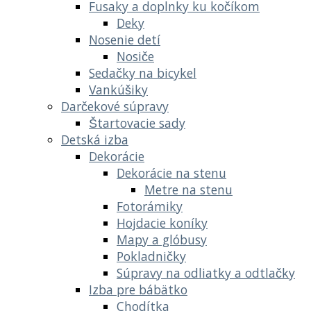
Fusaky a doplnky ku kočíkom
Deky
Nosenie detí
Nosiče
Sedačky na bicykel
Vankúšiky
Darčekové súpravy
Štartovacie sady
Detská izba
Dekorácie
Dekorácie na stenu
Metre na stenu
Fotorámiky
Hojdacie koníky
Mapy a glóbusy
Pokladničky
Súpravy na odliatky a odtlačky
Izba pre bábätko
Chodítka