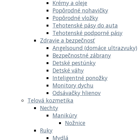
Krémy a oleje
Popôrodné nohavičky
Popôrodné vložky
Tehotenské pásy do auta
Tehotenské podporné pásy
Zdravie a bezpečnosť
Angelsound (domáce ultrazvuky)
Bezpečnostné zábrany
Detské pestúnky
Detské váhy
Inteligentné ponožky
Monitory dychu
Odsávačky hlienov
Telová kozmetika
Nechty
Manikúry
Nožnice
Ruky
Mydlá