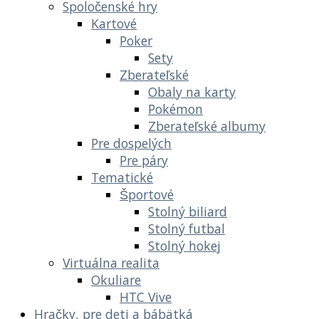
Spoločenské hry
Kartové
Poker
Sety
Zberateľské
Obaly na karty
Pokémon
Zberateľské albumy
Pre dospelých
Pre páry
Tematické
Športové
Stolný biliard
Stolný futbal
Stolný hokej
Virtuálna realita
Okuliare
HTC Vive
Hračky, pre deti a bábätká