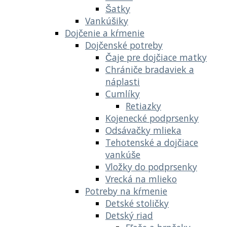
Šatky
Vankúšiky
Dojčenie a kŕmenie
Dojčenské potreby
Čaje pre dojčiace matky
Chrániče bradaviek a
náplasti
Cumlíky
Retiazky
Kojenecké podprsenky
Odsávačky mlieka
Tehotenské a dojčiace
vankúše
Vložky do podprsenky
Vrecká na mlieko
Potreby na kŕmenie
Detské stoličky
Detský riad