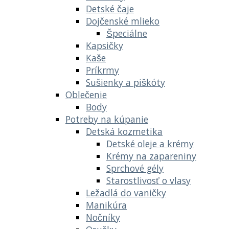
Detské čaje
Dojčenské mlieko
Špeciálne
Kapsičky
Kaše
Príkrmy
Sušienky a piškóty
Oblečenie
Body
Potreby na kúpanie
Detská kozmetika
Detské oleje a krémy
Krémy na zapareniny
Sprchové gély
Starostlivosť o vlasy
Ležadlá do vaničky
Manikúra
Nočníky