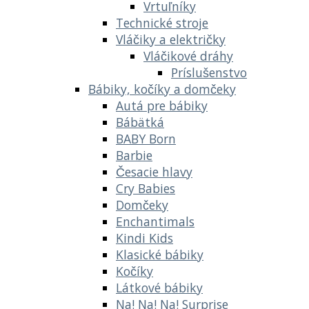
Vrtuľníky
Technické stroje
Vláčiky a električky
Vláčikové dráhy
Príslušenstvo
Bábiky, kočíky a domčeky
Autá pre bábiky
Bábätká
BABY Born
Barbie
Česacie hlavy
Cry Babies
Domčeky
Enchantimals
Kindi Kids
Klasické bábiky
Kočíky
Látkové bábiky
Na! Na! Na! Surprise