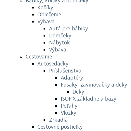
Bábiky, kočíky a domčeky
Kočíky
Oblečenie
Výbava
Autá pre bábiky
Domčeky
Nábytok
Výbava
Cestovanie
Autosedačky
Príslušenstvo
Adaptéry
Fusaky, zavinovačky a deky
Deky
ISOFIX základne a bázy
Poťahy
Vložky
Zrkadlá
Cestovné postieľky