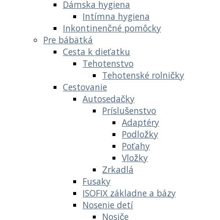
Dámska hygiena
Intímna hygiena
Inkontinenčné pomôcky
Pre bábätká
Cesta k dieťatku
Tehotenstvo
Tehotenské rolničky
Cestovanie
Autosedačky
Príslušenstvo
Adaptéry
Podložky
Poťahy
Vložky
Zrkadlá
Fusaky
ISOFIX základne a bázy
Nosenie detí
Nosiče