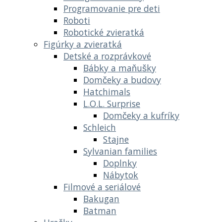
Programovanie pre deti
Roboti
Robotické zvieratká
Figúrky a zvieratká
Detské a rozprávkové
Bábky a maňušky
Domčeky a budovy
Hatchimals
L.O.L. Surprise
Domčeky a kufríky
Schleich
Stajne
Sylvanian families
Doplnky
Nábytok
Filmové a seriálové
Bakugan
Batman