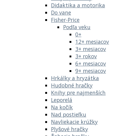
Didaktika a motorika
Do vane
Fisher-Price
Podľa veku
0+
12+ mesiacov
3+ mesiacov
3+ rokov
6+ mesiacov
9+ mesiacov
Hrkálky a hryzátka
Hudobné hračky
Knihy pre najmenších
Leporelá
Na kočík
Nad postieľku
Navliekacie krúžky
Plyšové hračky