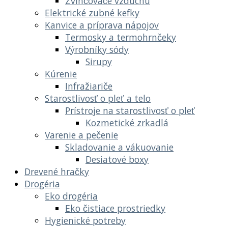
Zvlhčovače vzduchu
Elektrické zubné kefky
Kanvice a príprava nápojov
Termosky a termohrnčeky
Výrobníky sódy
Sirupy
Kúrenie
Infražiariče
Starostlivosť o pleť a telo
Prístroje na starostlivosť o pleť
Kozmetické zrkadlá
Varenie a pečenie
Skladovanie a vákuovanie
Desiatové boxy
Drevené hračky
Drogéria
Eko drogéria
Eko čistiace prostriedky
Hygienické potreby