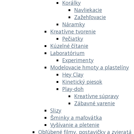
Korálky
Navliekacie
Zažehľovacie
Náramky
Kreatívne tvorenie
Pečiatky
Kúzelné čítanie
Laboratórium
Experimenty
Modelovacie hmoty a plastelíny
Hey Clay
Kinetický piesok
Play-doh
Kreatívne súpravy
Zábavné varenie
Slizy
Šminky a maľovátka
Vyšívanie a pletenie
Obľúbené filmy, postavičky a zvieratá