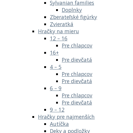
Sylvanian families
Doplnky
Zberateľské figúrky
Zvieratká
Hračky na mieru
12 – 16
Pre chlapcov
16+
Pre dievčatá
4 – 5
Pre chlapcov
Pre dievčatá
6 – 9
Pre chlapcov
Pre dievčatá
9 – 12
Hračky pre najmenších
Autíčka
Deky a podložky