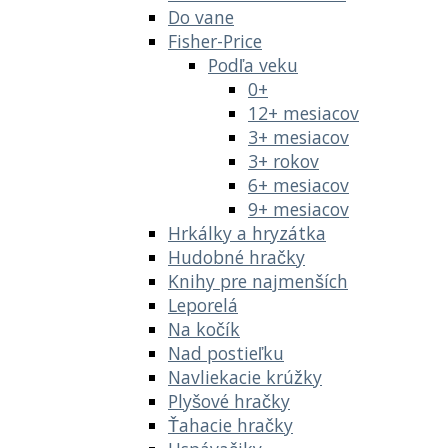
Do vane
Fisher-Price
Podľa veku
0+
12+ mesiacov
3+ mesiacov
3+ rokov
6+ mesiacov
9+ mesiacov
Hrkálky a hryzátka
Hudobné hračky
Knihy pre najmenších
Leporelá
Na kočík
Nad postieľku
Navliekacie krúžky
Plyšové hračky
Ťahacie hračky