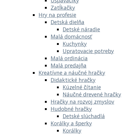
Uspávačiky
Zatĺkačky
Hry na profesie
Detská dielňa
Detské náradie
Malá domácnosť
Kuchynky
Upratovacie potreby
Malá ordinácia
Malá predajňa
Kreatívne a náučné hračky
Didaktické hračky
Kúzelné čítanie
Náučné drevené hračky
Hračky na rozvoj zmyslov
Hudobné hračky
Detské slúchadlá
Korálky a šperky
Korálky