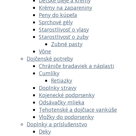
Detské oleje a krémy
Krémy na zapareniny
Peny do kúpeľa
Sprchové gély
Starostlivosť o vlasy
Starostlivosť o zuby
Zubné pasty
Vône
Dojčenské potreby
Chrániče bradaviek a náplasti
Cumlíky
Retiazky
Doplnky stravy
Kojenecké podprsenky
Odsávačky mlieka
Tehotenské a dojčiace vankúše
Vložky do podprsenky
Doplnky a príslušenstvo
Deky