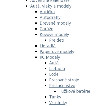
Adventné kalendáre
Autá, vlaky a modely
Autíčka
Autodráhy
Drevené modely
Garáže
Kovové modely
Pre deti
Lietadlá
Papierové modely
RC Modely
Autá
Lietadlá
Lode
Pracovné stroje
Príslušenstvo
Tužkové batérie
Tanky
Vrtuľníky