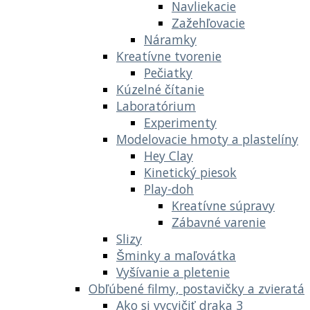
Navliekacie
Zažehľovacie
Náramky
Kreatívne tvorenie
Pečiatky
Kúzelné čítanie
Laboratórium
Experimenty
Modelovacie hmoty a plastelíny
Hey Clay
Kinetický piesok
Play-doh
Kreatívne súpravy
Zábavné varenie
Slizy
Šminky a maľovátka
Vyšívanie a pletenie
Obľúbené filmy, postavičky a zvieratá
Ako si vycvičiť draka 3