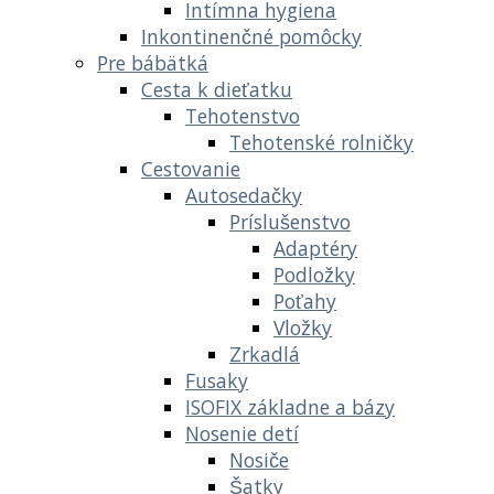
Intímna hygiena
Inkontinenčné pomôcky
Pre bábätká
Cesta k dieťatku
Tehotenstvo
Tehotenské rolničky
Cestovanie
Autosedačky
Príslušenstvo
Adaptéry
Podložky
Poťahy
Vložky
Zrkadlá
Fusaky
ISOFIX základne a bázy
Nosenie detí
Nosiče
Šatky