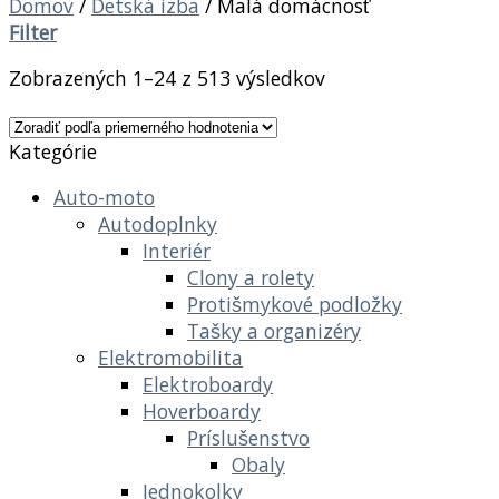
Domov
/
Detská izba
/
Malá domácnosť
Filter
Zobrazených 1–24 z 513 výsledkov
Kategórie
Auto-moto
Autodoplnky
Interiér
Clony a rolety
Protišmykové podložky
Tašky a organizéry
Elektromobilita
Elektroboardy
Hoverboardy
Príslušenstvo
Obaly
Jednokolky