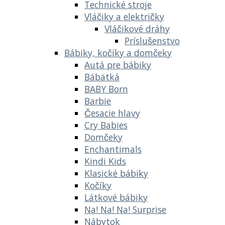
Technické stroje
Vláčiky a električky
Vláčikové dráhy
Príslušenstvo
Bábiky, kočíky a domčeky
Autá pre bábiky
Bábätká
BABY Born
Barbie
Česacie hlavy
Cry Babies
Domčeky
Enchantimals
Kindi Kids
Klasické bábiky
Kočíky
Látkové bábiky
Na! Na! Na! Surprise
Nábytok