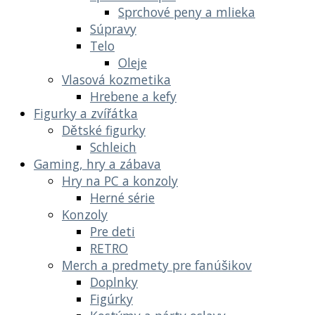
Sprchové peny a mlieka
Súpravy
Telo
Oleje
Vlasová kozmetika
Hrebene a kefy
Figurky a zvířátka
Dětské figurky
Schleich
Gaming, hry a zábava
Hry na PC a konzoly
Herné série
Konzoly
Pre deti
RETRO
Merch a predmety pre fanúšikov
Doplnky
Figúrky