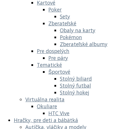
Kartové
Poker
Sety
Zberateľské
Obaly na karty
Pokémon
Zberateľské albumy
Pre dospelých
Pre páry
Tematické
Športové
Stolný biliard
Stolný futbal
Stolný hokej
Virtuálna realita
Okuliare
HTC Vive
Hračky, pre deti a bábätká
Autíčka, vláčiky a modely