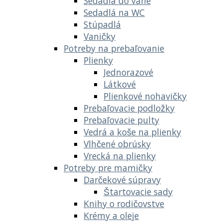
Sedadlá do vane
Sedadlá na WC
Stúpadlá
Vaničky
Potreby na prebaľovanie
Plienky
Jednorazové
Látkové
Plienkové nohavičky
Prebaľovacie podložky
Prebaľovacie pulty
Vedrá a koše na plienky
Vlhčené obrúsky
Vrecká na plienky
Potreby pre mamičky
Darčekové súpravy
Štartovacie sady
Knihy o rodičovstve
Krémy a oleje