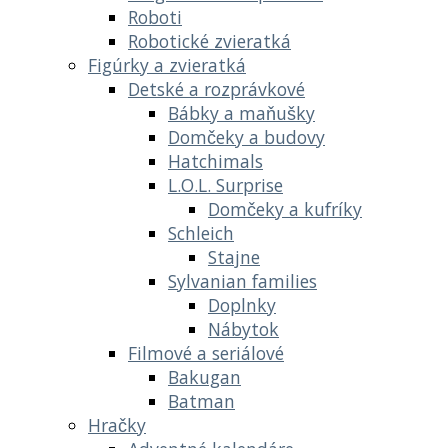
Roboti
Robotické zvieratká
Figúrky a zvieratká
Detské a rozprávkové
Bábky a maňušky
Domčeky a budovy
Hatchimals
L.O.L. Surprise
Domčeky a kufríky
Schleich
Stajne
Sylvanian families
Doplnky
Nábytok
Filmové a seriálové
Bakugan
Batman
Hračky