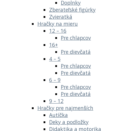
Doplnky
Zberateľské figúrky
Zvieratká
Hračky na mieru
12 – 16
Pre chlapcov
16+
Pre dievčatá
4 – 5
Pre chlapcov
Pre dievčatá
6 – 9
Pre chlapcov
Pre dievčatá
9 – 12
Hračky pre najmenších
Autíčka
Deky a podložky
Didaktika a motorika