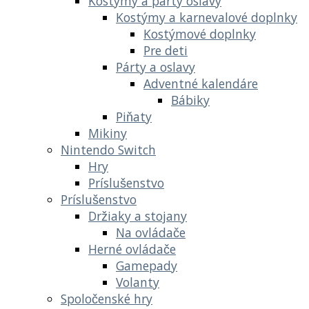
Kostýmy a párty oslavy
Kostýmy a karnevalové doplnky
Kostýmové doplnky
Pre deti
Párty a oslavy
Adventné kalendáre
Bábiky
Piňaty
Mikiny
Nintendo Switch
Hry
Príslušenstvo
Príslušenstvo
Držiaky a stojany
Na ovládače
Herné ovládače
Gamepady
Volanty
Spoločenské hry