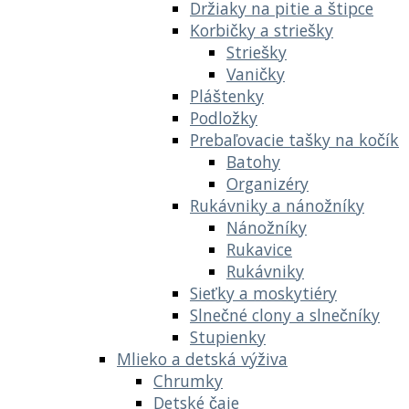
Držiaky na pitie a štipce
Korbičky a striešky
Striešky
Vaničky
Pláštenky
Podložky
Prebaľovacie tašky na kočík
Batohy
Organizéry
Rukávniky a nánožníky
Nánožníky
Rukavice
Rukávniky
Sieťky a moskytiéry
Slnečné clony a slnečníky
Stupienky
Mlieko a detská výživa
Chrumky
Detské čaje