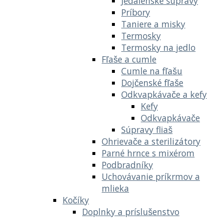
Jedálenské súpravy
Príbory
Taniere a misky
Termosky
Termosky na jedlo
Fľaše a cumle
Cumle na fľašu
Dojčenské fľaše
Odkvapkávače a kefy
Kefy
Odkvapkávače
Súpravy fliaš
Ohrievače a sterilizátory
Parné hrnce s mixérom
Podbradníky
Uchovávanie príkrmov a
mlieka
Kočíky
Doplnky a príslušenstvo