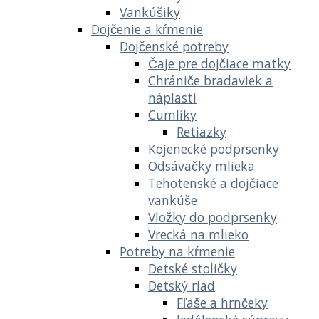
Vankúšiky
Dojčenie a kŕmenie
Dojčenské potreby
Čaje pre dojčiace matky
Chrániče bradaviek a
náplasti
Cumlíky
Retiazky
Kojenecké podprsenky
Odsávačky mlieka
Tehotenské a dojčiace
vankúše
Vložky do podprsenky
Vrecká na mlieko
Potreby na kŕmenie
Detské stoličky
Detský riad
Fľaše a hrnčeky