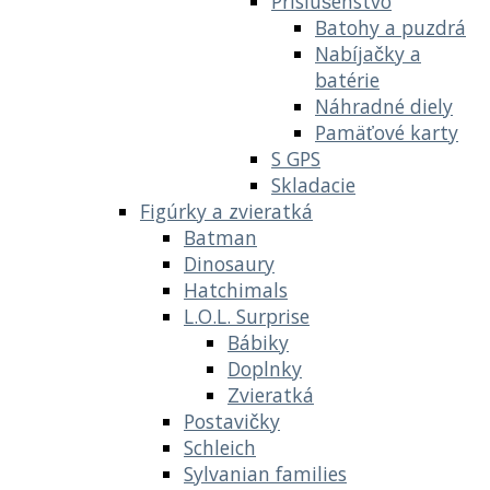
Príslušenstvo
Batohy a puzdrá
Nabíjačky a
batérie
Náhradné diely
Pamäťové karty
S GPS
Skladacie
Figúrky a zvieratká
Batman
Dinosaury
Hatchimals
L.O.L. Surprise
Bábiky
Doplnky
Zvieratká
Postavičky
Schleich
Sylvanian families