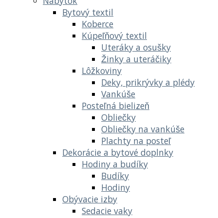
Nábytok
Bytový textil
Koberce
Kúpeľňový textil
Uteráky a osušky
Žinky a uteráčiky
Lôžkoviny
Deky, prikrývky a plédy
Vankúše
Posteľná bielizeň
Obliečky
Obliečky na vankúše
Plachty na posteľ
Dekorácie a bytové doplnky
Hodiny a budíky
Budíky
Hodiny
Obývacie izby
Sedacie vaky