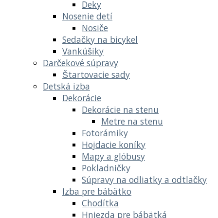
Deky
Nosenie detí
Nosiče
Sedačky na bicykel
Vankúšiky
Darčekové súpravy
Štartovacie sady
Detská izba
Dekorácie
Dekorácie na stenu
Metre na stenu
Fotorámiky
Hojdacie koníky
Mapy a glóbusy
Pokladničky
Súpravy na odliatky a odtlačky
Izba pre bábätko
Chodítka
Hniezda pre bábätká