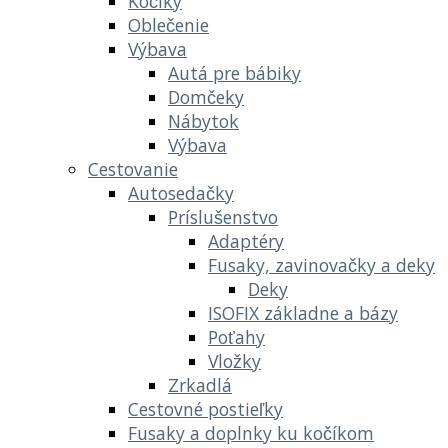
Kočíky
Oblečenie
Výbava
Autá pre bábiky
Domčeky
Nábytok
Výbava
Cestovanie
Autosedačky
Príslušenstvo
Adaptéry
Fusaky, zavinovačky a deky
Deky
ISOFIX základne a bázy
Poťahy
Vložky
Zrkadlá
Cestovné postieľky
Fusaky a doplnky ku kočíkom