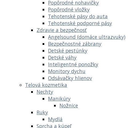
Popôrodné nohavičky
Popôrodné vložky
Tehotenské pásy do auta
Tehotenské podporné pásy
Zdravie a bezpečnosť
Angelsound (domáce ultrazvuky)
Bezpečnostné zábrany
Detské pestúnky
Detské váhy
Inteligentné ponožky
Monitory dychu
Odsávačky hlienov
Telová kozmetika
Nechty
Manikúry
Nožnice
Ruky
Mydlá
Sprcha a kúpeľ