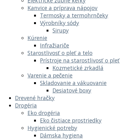
Elektrické zubné kefky
Kanvice a príprava nápojov
Termosky a termohrnčeky
Výrobníky sódy
Sirupy
Kúrenie
Infražiariče
Starostlivosť o pleť a telo
Prístroje na starostlivosť o pleť
Kozmetické zrkadlá
Varenie a pečenie
Skladovanie a vákuovanie
Desiatové boxy
Drevené hračky
Drogéria
Eko drogéria
Eko čistiace prostriedky
Hygienické potreby
Dámska hygiena