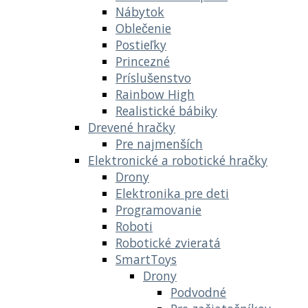
Nábytok
Oblečenie
Postieľky
Princezné
Príslušenstvo
Rainbow High
Realistické bábiky
Drevené hračky
Pre najmenších
Elektronické a robotické hračky
Drony
Elektronika pre deti
Programovanie
Roboti
Robotické zvieratá
SmartToys
Drony
Podvodné