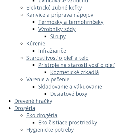
Zvlhčovače vzduchu
Elektrické zubné kefky
Kanvice a príprava nápojov
Termosky a termohrnčeky
Výrobníky sódy
Sirupy
Kúrenie
Infražiariče
Starostlivosť o pleť a telo
Prístroje na starostlivosť o pleť
Kozmetické zrkadlá
Varenie a pečenie
Skladovanie a vákuovanie
Desiatové boxy
Drevené hračky
Drogéria
Eko drogéria
Eko čistiace prostriedky
Hygienické potreby