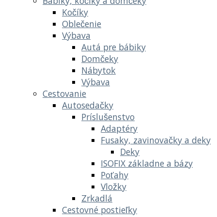
Bábiky, kočíky a domčeky
Kočíky
Oblečenie
Výbava
Autá pre bábiky
Domčeky
Nábytok
Výbava
Cestovanie
Autosedačky
Príslušenstvo
Adaptéry
Fusaky, zavinovačky a deky
Deky
ISOFIX základne a bázy
Poťahy
Vložky
Zrkadlá
Cestovné postieľky