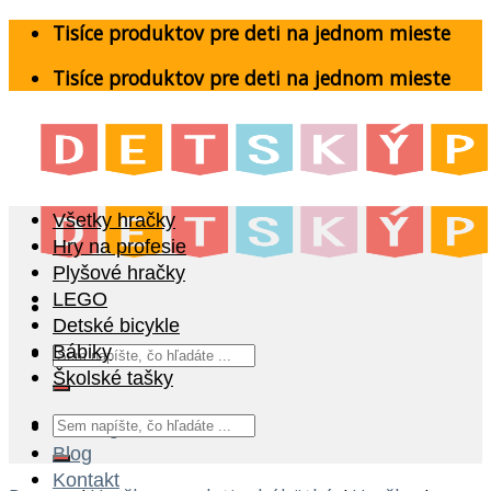
Skip
Tisíce produktov pre deti na jednom mieste
to
Tisíce produktov pre deti na jednom mieste
content
Všetky hračky
Hry na profesie
Plyšové hračky
LEGO
Detské bicykle
Hľadať:
Bábiky
Školské tašky
Hľadať:
Katalóg
Blog
Kontakt