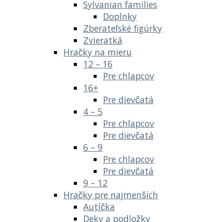
Sylvanian families
Doplnky
Zberateľské figúrky
Zvieratká
Hračky na mieru
12 – 16
Pre chlapcov
16+
Pre dievčatá
4 – 5
Pre chlapcov
Pre dievčatá
6 – 9
Pre chlapcov
Pre dievčatá
9 – 12
Hračky pre najmenších
Autíčka
Deky a podložky