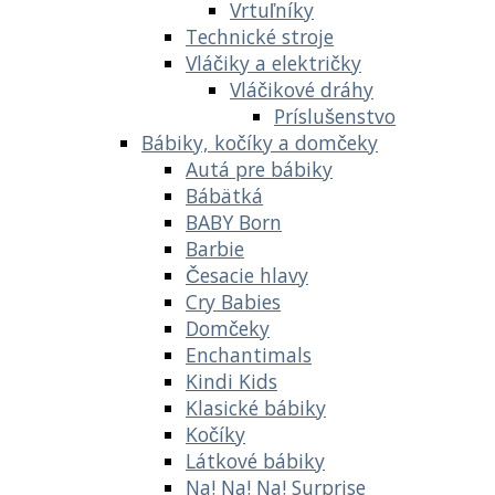
Vrtuľníky
Technické stroje
Vláčiky a električky
Vláčikové dráhy
Príslušenstvo
Bábiky, kočíky a domčeky
Autá pre bábiky
Bábätká
BABY Born
Barbie
Česacie hlavy
Cry Babies
Domčeky
Enchantimals
Kindi Kids
Klasické bábiky
Kočíky
Látkové bábiky
Na! Na! Na! Surprise