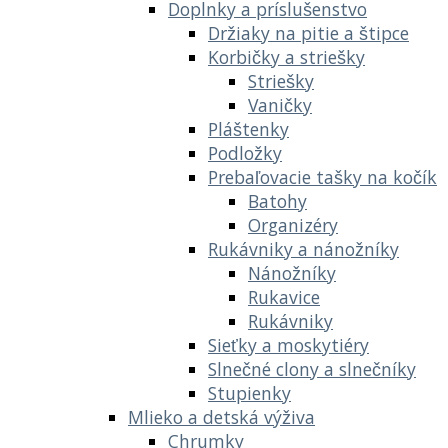
Doplnky a príslušenstvo
Držiaky na pitie a štipce
Korbičky a striešky
Striešky
Vaničky
Pláštenky
Podložky
Prebaľovacie tašky na kočík
Batohy
Organizéry
Rukávniky a nánožníky
Nánožníky
Rukavice
Rukávniky
Sieťky a moskytiéry
Slnečné clony a slnečníky
Stupienky
Mlieko a detská výživa
Chrumky