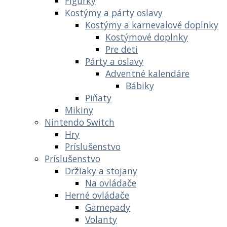
Figúrky
Kostýmy a párty oslavy
Kostýmy a karnevalové doplnky
Kostýmové doplnky
Pre deti
Párty a oslavy
Adventné kalendáre
Bábiky
Piňaty
Mikiny
Nintendo Switch
Hry
Príslušenstvo
Príslušenstvo
Držiaky a stojany
Na ovládače
Herné ovládače
Gamepady
Volanty