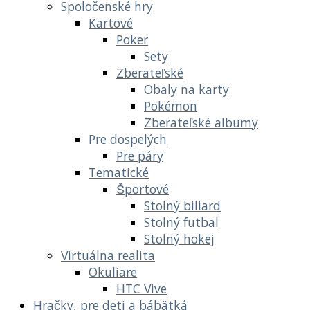
Spoločenské hry
Kartové
Poker
Sety
Zberateľské
Obaly na karty
Pokémon
Zberateľské albumy
Pre dospelých
Pre páry
Tematické
Športové
Stolný biliard
Stolný futbal
Stolný hokej
Virtuálna realita
Okuliare
HTC Vive
Hračky, pre deti a bábätká