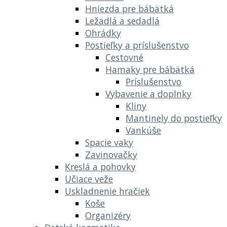
Hniezda pre bábätká
Ležadlá a sedadlá
Ohrádky
Postieľky a príslušenstvo
Cestovné
Hamaky pre bábätká
Príslušenstvo
Vybavenie a doplnky
Kliny
Mantinely do postieľky
Vankúše
Spacie vaky
Zavinovačky
Kreslá a pohovky
Učiace veže
Uskladnenie hračiek
Koše
Organizéry