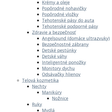
Krémy a oleje
Popôrodné nohavičky
Popôrodné vložky
Tehotenské pásy do auta
Tehotenské podporné pásy
Zdravie a bezpečnosť
Angelsound (domáce ultrazvuky)
Bezpečnostné zábrany
Detské pestúnky
Detské váhy
Inteligentné ponožky
Monitory dychu
Odsávačky hlienov
Telová kozmetika
Nechty
Manikúry
Nožnice
Ruky
Mydlá