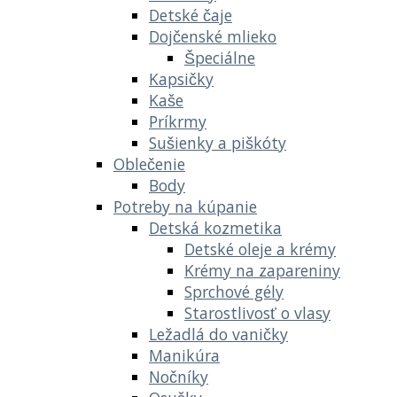
Detské čaje
Dojčenské mlieko
Špeciálne
Kapsičky
Kaše
Príkrmy
Sušienky a piškóty
Oblečenie
Body
Potreby na kúpanie
Detská kozmetika
Detské oleje a krémy
Krémy na zapareniny
Sprchové gély
Starostlivosť o vlasy
Ležadlá do vaničky
Manikúra
Nočníky