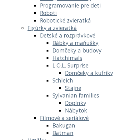
Programovanie pre deti
Roboti
Robotické zvieratká
Figúrky a zvieratká
Detské a rozprávkové
Bábky a maňušky
Domčeky a budovy
Hatchimals
L.O.L. Surprise
Domčeky a kufríky
Schleich
Stajne
Sylvanian families
Doplnky
Nábytok
Filmové a seriálové
Bakugan
Batman