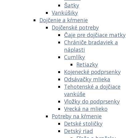
Šatky
Vankúšiky
Dojčenie a kŕmenie
Dojčenské potreby
Čaje pre dojčiace matky
Chrániče bradaviek a
náplasti
Cumlíky
Retiazky
Kojenecké podprsenky
Odsávačky mlieka
Tehotenské a dojčiace
vankúše
Vložky do podprsenky
Vrecká na mlieko
Potreby na kŕmenie
Detské stoličky
Detský riad