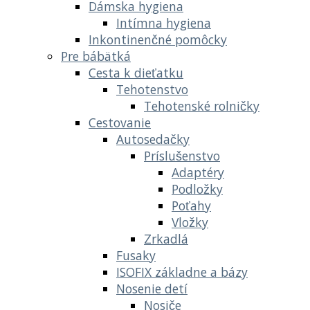
Dámska hygiena
Intímna hygiena
Inkontinenčné pomôcky
Pre bábätká
Cesta k dieťatku
Tehotenstvo
Tehotenské rolničky
Cestovanie
Autosedačky
Príslušenstvo
Adaptéry
Podložky
Poťahy
Vložky
Zrkadlá
Fusaky
ISOFIX základne a bázy
Nosenie detí
Nosiče