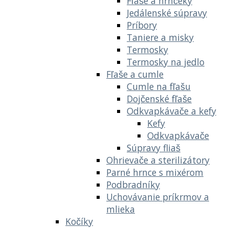
Fľaše a hrnčeky
Jedálenské súpravy
Príbory
Taniere a misky
Termosky
Termosky na jedlo
Fľaše a cumle
Cumle na fľašu
Dojčenské fľaše
Odkvapkávače a kefy
Kefy
Odkvapkávače
Súpravy fliaš
Ohrievače a sterilizátory
Parné hrnce s mixérom
Podbradníky
Uchovávanie príkrmov a
mlieka
Kočíky