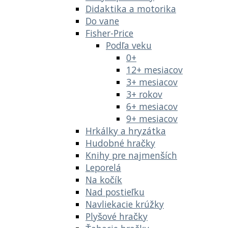
Didaktika a motorika
Do vane
Fisher-Price
Podľa veku
0+
12+ mesiacov
3+ mesiacov
3+ rokov
6+ mesiacov
9+ mesiacov
Hrkálky a hryzátka
Hudobné hračky
Knihy pre najmenších
Leporelá
Na kočík
Nad postieľku
Navliekacie krúžky
Plyšové hračky