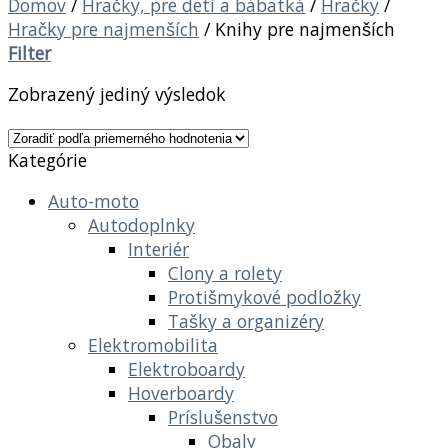
Domov
/
Hračky, pre deti a bábätká
/
Hračky
/
Hračky pre najmenších
/
Knihy pre najmenších
Filter
Zobrazený jediný výsledok
Kategórie
Auto-moto
Autodoplnky
Interiér
Clony a rolety
Protišmykové podložky
Tašky a organizéry
Elektromobilita
Elektroboardy
Hoverboardy
Príslušenstvo
Obaly