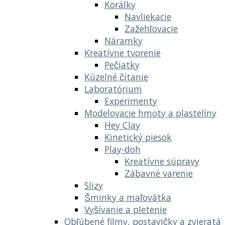
Korálky
Navliekacie
Zažehľovacie
Náramky
Kreatívne tvorenie
Pečiatky
Kúzelné čítanie
Laboratórium
Experimenty
Modelovacie hmoty a plastelíny
Hey Clay
Kinetický piesok
Play-doh
Kreatívne súpravy
Zábavné varenie
Slizy
Šminky a maľovátka
Vyšívanie a pletenie
Obľúbené filmy, postavičky a zvieratá