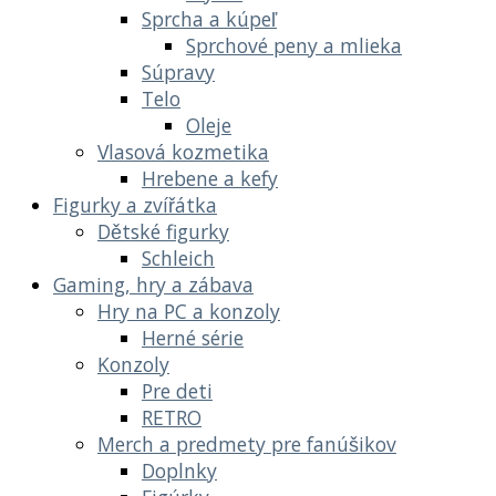
Sprcha a kúpeľ
Sprchové peny a mlieka
Súpravy
Telo
Oleje
Vlasová kozmetika
Hrebene a kefy
Figurky a zvířátka
Dětské figurky
Schleich
Gaming, hry a zábava
Hry na PC a konzoly
Herné série
Konzoly
Pre deti
RETRO
Merch a predmety pre fanúšikov
Doplnky