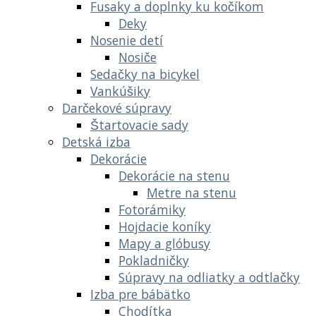
Fusaky a doplnky ku kočíkom
Deky
Nosenie detí
Nosiče
Sedačky na bicykel
Vankúšiky
Darčekové súpravy
Štartovacie sady
Detská izba
Dekorácie
Dekorácie na stenu
Metre na stenu
Fotorámiky
Hojdacie koníky
Mapy a glóbusy
Pokladničky
Súpravy na odliatky a odtlačky
Izba pre bábätko
Chodítka