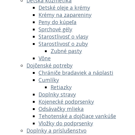
Detská kozmetika
Detské oleje a krémy
Krémy na zapareniny
Peny do kúpeľa
Sprchové gély
Starostlivosť o vlasy
Starostlivosť o zuby
Zubné pasty
Vône
Dojčenské potreby
Chrániče bradaviek a náplasti
Cumlíky
Retiazky
Doplnky stravy
Kojenecké podprsenky
Odsávačky mlieka
Tehotenské a dojčiace vankúše
Vložky do podprsenky
Doplnky a príslušenstvo