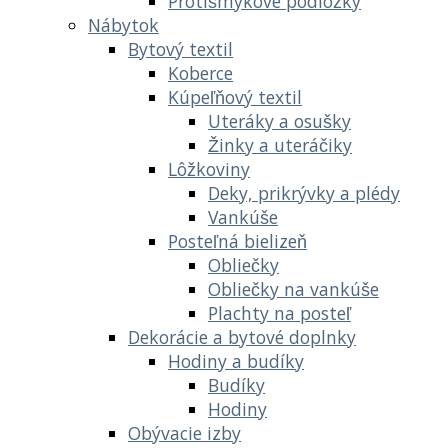
Protišmykové podložky
Nábytok
Bytový textil
Koberce
Kúpeľňový textil
Uteráky a osušky
Žinky a uteráčiky
Lôžkoviny
Deky, prikrývky a plédy
Vankúše
Posteľná bielizeň
Obliečky
Obliečky na vankúše
Plachty na posteľ
Dekorácie a bytové doplnky
Hodiny a budíky
Budíky
Hodiny
Obývacie izby