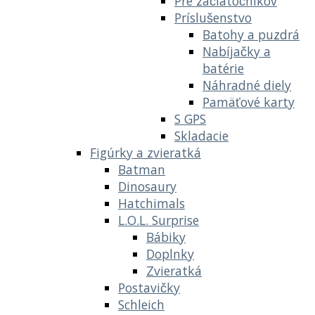
Pre začiatočníkov
Príslušenstvo
Batohy a puzdrá
Nabíjačky a
batérie
Náhradné diely
Pamäťové karty
S GPS
Skladacie
Figúrky a zvieratká
Batman
Dinosaury
Hatchimals
L.O.L. Surprise
Bábiky
Doplnky
Zvieratká
Postavičky
Schleich