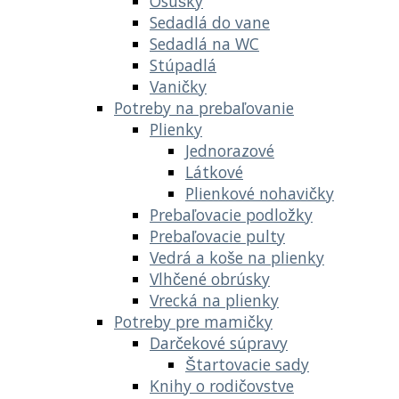
Osušky
Sedadlá do vane
Sedadlá na WC
Stúpadlá
Vaničky
Potreby na prebaľovanie
Plienky
Jednorazové
Látkové
Plienkové nohavičky
Prebaľovacie podložky
Prebaľovacie pulty
Vedrá a koše na plienky
Vlhčené obrúsky
Vrecká na plienky
Potreby pre mamičky
Darčekové súpravy
Štartovacie sady
Knihy o rodičovstve