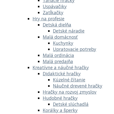
Ťahacie hračky
Uspávačiky
Zatĺkačky
Hry na profesie
Detská dielňa
Detské náradie
Malá domácnosť
Kuchynky
Upratovacie potreby
Malá ordinácia
Malá predajňa
Kreatívne a náučné hračky
Didaktické hračky
Kúzelné čítanie
Náučné drevené hračky
Hračky na rozvoj zmyslov
Hudobné hračky
Detské slúchadlá
Korálky a šperky