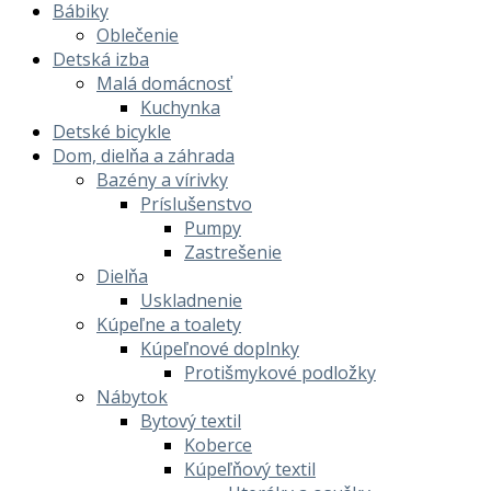
Bábiky
Oblečenie
Detská izba
Malá domácnosť
Kuchynka
Detské bicykle
Dom, dielňa a záhrada
Bazény a vírivky
Príslušenstvo
Pumpy
Zastrešenie
Dielňa
Uskladnenie
Kúpeľne a toalety
Kúpeľnové doplnky
Protišmykové podložky
Nábytok
Bytový textil
Koberce
Kúpeľňový textil