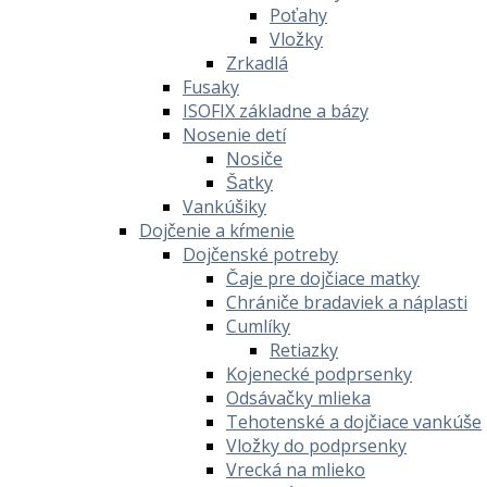
Poťahy
Vložky
Zrkadlá
Fusaky
ISOFIX základne a bázy
Nosenie detí
Nosiče
Šatky
Vankúšiky
Dojčenie a kŕmenie
Dojčenské potreby
Čaje pre dojčiace matky
Chrániče bradaviek a náplasti
Cumlíky
Retiazky
Kojenecké podprsenky
Odsávačky mlieka
Tehotenské a dojčiace vankúše
Vložky do podprsenky
Vrecká na mlieko