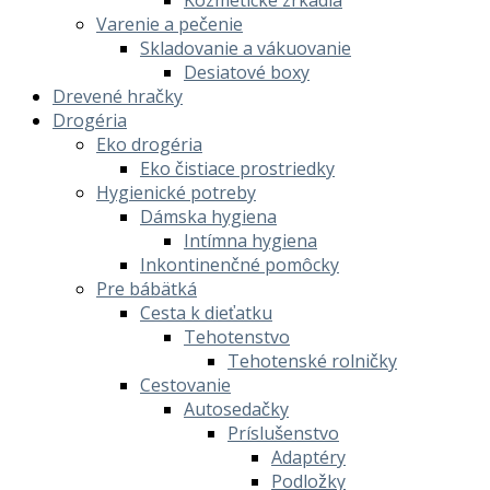
Kozmetické zrkadlá
Varenie a pečenie
Skladovanie a vákuovanie
Desiatové boxy
Drevené hračky
Drogéria
Eko drogéria
Eko čistiace prostriedky
Hygienické potreby
Dámska hygiena
Intímna hygiena
Inkontinenčné pomôcky
Pre bábätká
Cesta k dieťatku
Tehotenstvo
Tehotenské rolničky
Cestovanie
Autosedačky
Príslušenstvo
Adaptéry
Podložky