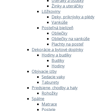
Uteráky a osušky
Žinky a uteráčiky
Lôžkoviny
Deky, prikrývky a plédy
Vankúše
Posteľná bielizeň
Obliečky
Obliečky na vankúše
Plachty na posteľ
Dekorácie a bytové doplnky
Hodiny a budíky
Budíky
Hodiny
Obývacie izby
Sedacie vaky
Taburety
Predsiene, chodby a haly
Rohožky
Spálne
Matrace
Postele