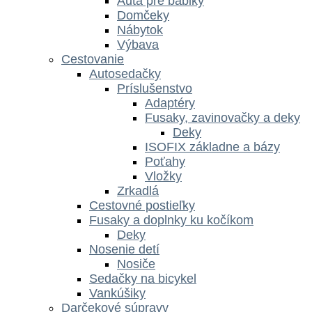
Autá pre bábiky
Domčeky
Nábytok
Výbava
Cestovanie
Autosedačky
Príslušenstvo
Adaptéry
Fusaky, zavinovačky a deky
Deky
ISOFIX základne a bázy
Poťahy
Vložky
Zrkadlá
Cestovné postieľky
Fusaky a doplnky ku kočíkom
Deky
Nosenie detí
Nosiče
Sedačky na bicykel
Vankúšiky
Darčekové súpravy