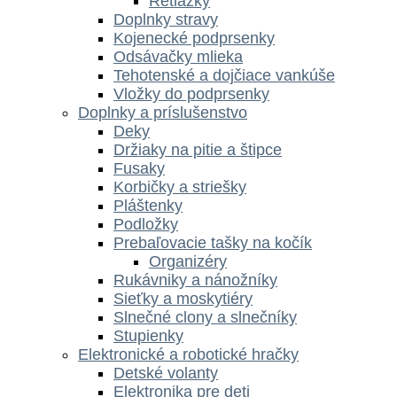
Retiazky
Doplnky stravy
Kojenecké podprsenky
Odsávačky mlieka
Tehotenské a dojčiace vankúše
Vložky do podprsenky
Doplnky a príslušenstvo
Deky
Držiaky na pitie a štipce
Fusaky
Korbičky a striešky
Pláštenky
Podložky
Prebaľovacie tašky na kočík
Organizéry
Rukávniky a nánožníky
Sieťky a moskytiéry
Slnečné clony a slnečníky
Stupienky
Elektronické a robotické hračky
Detské volanty
Elektronika pre deti