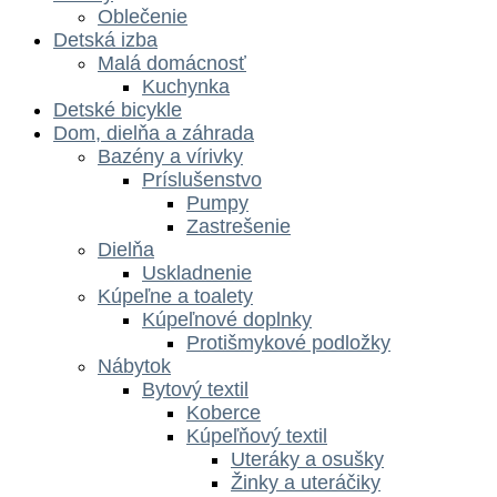
Oblečenie
Detská izba
Malá domácnosť
Kuchynka
Detské bicykle
Dom, dielňa a záhrada
Bazény a vírivky
Príslušenstvo
Pumpy
Zastrešenie
Dielňa
Uskladnenie
Kúpeľne a toalety
Kúpeľnové doplnky
Protišmykové podložky
Nábytok
Bytový textil
Koberce
Kúpeľňový textil
Uteráky a osušky
Žinky a uteráčiky