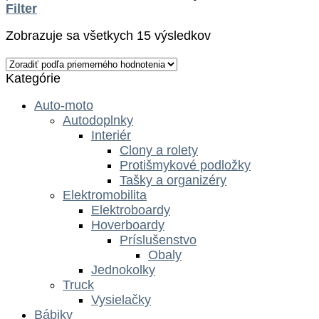
Filter
Zobrazuje sa všetkych 15 výsledkov
Kategórie
Auto-moto
Autodoplnky
Interiér
Clony a rolety
Protišmykové podložky
Tašky a organizéry
Elektromobilita
Elektroboardy
Hoverboardy
Príslušenstvo
Obaly
Jednokolky
Truck
Vysielačky
Bábiky