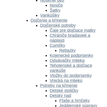
Nosenie detí
Nosiče
Šatky
Vankúšiky
Dojčenie a kŕmenie
Dojčenské potreby
Čaje pre dojčiace matky
Chrániče bradaviek a
náplasti
Cumlíky
Retiazky
Kojenecké podprsenky
Odsávačky mlieka
Tehotenské a dojčiace
vankúše
Vložky do podprsenky
Vrecká na mlieko
Potreby na kŕmenie
Detské stoličky
Detský riad
Fľaše a hrnčeky
Jedálenské súpravy