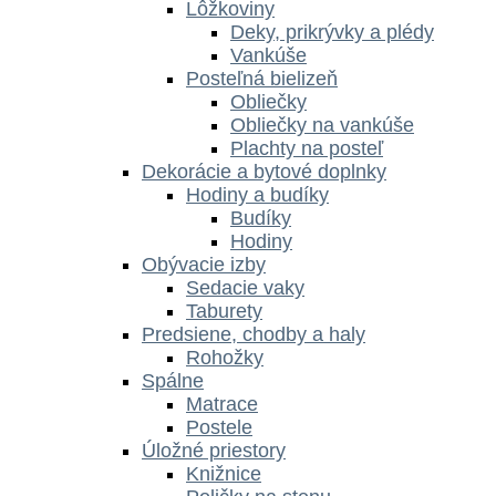
Lôžkoviny
Deky, prikrývky a plédy
Vankúše
Posteľná bielizeň
Obliečky
Obliečky na vankúše
Plachty na posteľ
Dekorácie a bytové doplnky
Hodiny a budíky
Budíky
Hodiny
Obývacie izby
Sedacie vaky
Taburety
Predsiene, chodby a haly
Rohožky
Spálne
Matrace
Postele
Úložné priestory
Knižnice