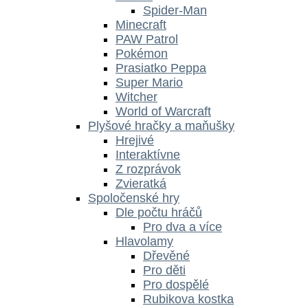
Spider-Man
Minecraft
PAW Patrol
Pokémon
Prasiatko Peppa
Super Mario
Witcher
World of Warcraft
Plyšové hračky a maňušky
Hrejivé
Interaktívne
Z rozprávok
Zvieratká
Spoločenské hry
Dle počtu hráčů
Pro dva a více
Hlavolamy
Dřevěné
Pro děti
Pro dospělé
Rubikova kostka