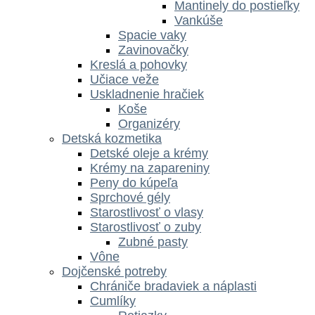
Mantinely do postieľky
Vankúše
Spacie vaky
Zavinovačky
Kreslá a pohovky
Učiace veže
Uskladnenie hračiek
Koše
Organizéry
Detská kozmetika
Detské oleje a krémy
Krémy na zapareniny
Peny do kúpeľa
Sprchové gély
Starostlivosť o vlasy
Starostlivosť o zuby
Zubné pasty
Vône
Dojčenské potreby
Chrániče bradaviek a náplasti
Cumlíky