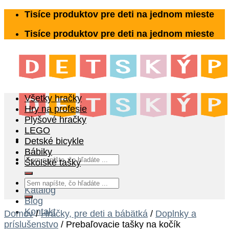
Skip
Tisíce produktov pre deti na jednom mieste
to
Tisíce produktov pre deti na jednom mieste
content
Všetky hračky
Hry na profesie
Plyšové hračky
LEGO
Detské bicykle
Bábiky
Hľadať:
Školské tašky
Hľadať:
Katalóg
Blog
Kontakt
Domov
/
Hračky, pre deti a bábätká
/
Doplnky a
príslušenstvo
/
Prebaľovacie tašky na kočík