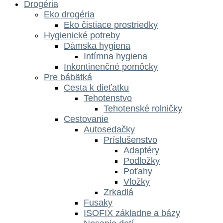
Drogéria
Eko drogéria
Eko čistiace prostriedky
Hygienické potreby
Dámska hygiena
Intímna hygiena
Inkontinenčné pomôcky
Pre bábätká
Cesta k dieťatku
Tehotenstvo
Tehotenské rolničky
Cestovanie
Autosedačky
Príslušenstvo
Adaptéry
Podložky
Poťahy
Vložky
Zrkadlá
Fusaky
ISOFIX základne a bázy