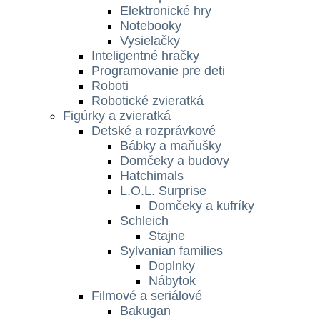
Elektronické hry
Notebooky
Vysielačky
Inteligentné hračky
Programovanie pre deti
Roboti
Robotické zvieratká
Figúrky a zvieratká
Detské a rozprávkové
Bábky a maňušky
Domčeky a budovy
Hatchimals
L.O.L. Surprise
Domčeky a kufríky
Schleich
Stajne
Sylvanian families
Doplnky
Nábytok
Filmové a seriálové
Bakugan