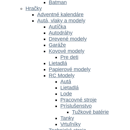
Batman
Hračky
Adventné kalendáre
Autá, vlaky a modely
Autíčka
Autodráhy
Drevené modely
Garáže
Kovové modely
Pre deti
Lietadlá
Papierové modely
RC Modely
Autá
Lietadlá
Lode
Pracovné stroje
Príslušenstvo
Tužkové batérie
Tanky
Vrtuľníky