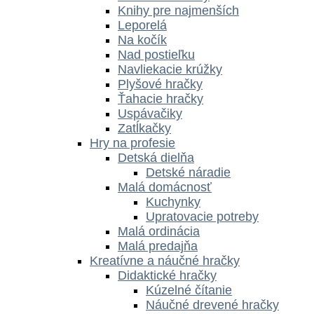
Knihy pre najmenších
Leporelá
Na kočík
Nad postieľku
Navliekacie krúžky
Plyšové hračky
Ťahacie hračky
Uspávačiky
Zatĺkačky
Hry na profesie
Detská dielňa
Detské náradie
Malá domácnosť
Kuchynky
Upratovacie potreby
Malá ordinácia
Malá predajňa
Kreatívne a náučné hračky
Didaktické hračky
Kúzelné čítanie
Náučné drevené hračky