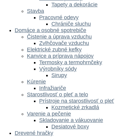
Tapety a dekorácie
Stavba
Pracovné odevy
Chrániče sluchu
Domáce a osobné spotrebiče
Čistenie a úprava vzduchu
Zvlhčovače vzduchu
Elektrické zubné kefky
Kanvice a príprava nápojov
Termosky a termohrnčeky
Výrobníky sódy
Sirupy
Kúrenie
Infražiariče
Starostlivosť o pleť a telo
Prístroje na starostlivosť o pleť
Kozmetické zrkadlá
Varenie a pečenie
Skladovanie a vákuovanie
Desiatové boxy
Drevené hračky