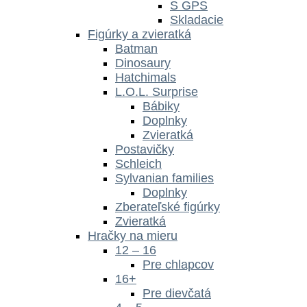
S GPS
Skladacie
Figúrky a zvieratká
Batman
Dinosaury
Hatchimals
L.O.L. Surprise
Bábiky
Doplnky
Zvieratká
Postavičky
Schleich
Sylvanian families
Doplnky
Zberateľské figúrky
Zvieratká
Hračky na mieru
12 – 16
Pre chlapcov
16+
Pre dievčatá