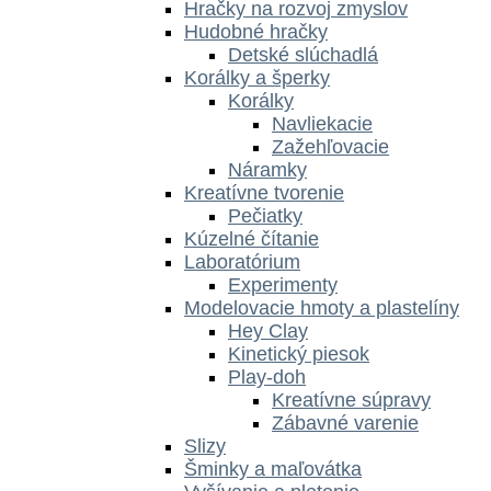
Hračky na rozvoj zmyslov
Hudobné hračky
Detské slúchadlá
Korálky a šperky
Korálky
Navliekacie
Zažehľovacie
Náramky
Kreatívne tvorenie
Pečiatky
Kúzelné čítanie
Laboratórium
Experimenty
Modelovacie hmoty a plastelíny
Hey Clay
Kinetický piesok
Play-doh
Kreatívne súpravy
Zábavné varenie
Slizy
Šminky a maľovátka