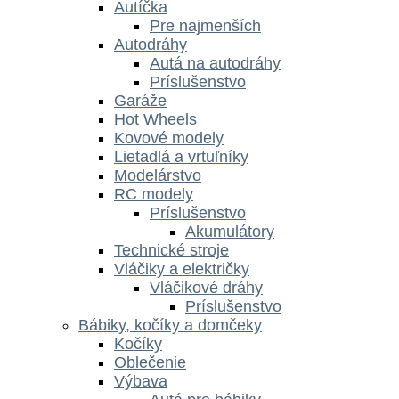
Autíčka
Pre najmenších
Autodráhy
Autá na autodráhy
Príslušenstvo
Garáže
Hot Wheels
Kovové modely
Lietadlá a vrtuľníky
Modelárstvo
RC modely
Príslušenstvo
Akumulátory
Technické stroje
Vláčiky a električky
Vláčikové dráhy
Príslušenstvo
Bábiky, kočíky a domčeky
Kočíky
Oblečenie
Výbava