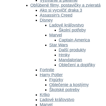
Vyšívanie a pletenie
Obľúbené filmy, postavičky a zvieratá
Ako si vycvičiť draka 3
Assassin's Creed
Disney
Ľadové kráľovstvo
Školní potřeby
Marvel
Captain America
Star Wars
Další produkty
Hrnky
Mandalorian
Oblečení a doplňky
Fortnite
Harry Potter
Figúrky
Oblečenie a kostýmy
Školské potreby
Krtko
Ľadové kráľovstvo
Marvel