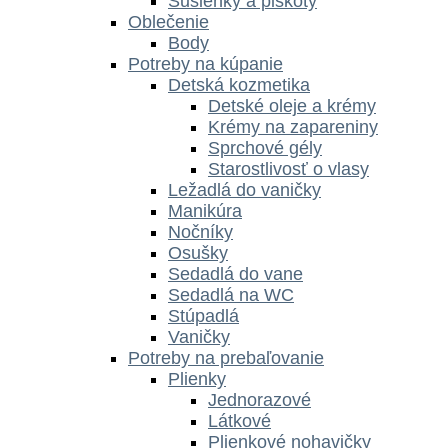
Sušienky a piškóty
Oblečenie
Body
Potreby na kúpanie
Detská kozmetika
Detské oleje a krémy
Krémy na zapareniny
Sprchové gély
Starostlivosť o vlasy
Ležadlá do vaničky
Manikúra
Nočníky
Osušky
Sedadlá do vane
Sedadlá na WC
Stúpadlá
Vaničky
Potreby na prebaľovanie
Plienky
Jednorazové
Látkové
Plienkové nohavičky