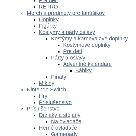
Pre deti
RETRO
Merch a predmety pre fanúšikov
Doplnky
Figúrky
Kostýmy a párty oslavy
Kostýmy a karnevalové doplnky
Kostýmové doplnky
Pre deti
Párty a oslavy
Adventné kalendáre
Bábiky
Piňaty
Mikiny
Nintendo Switch
Hry
Príslušenstvo
Príslušenstvo
Držiaky a stojany
Na ovládače
Herné ovládače
Gamepady