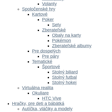
Volanty
Spoločenské hry
Kartové
Poker
Sety
Zberateľské
Obaly na karty
Pokémon
Zberateľské albumy
Pre dospelých
Pre páry
Tematické
Športové
Stolný biliard
Stolný futbal
Stolný hokej
Virtuálna realita
Okuliare
HTC Vive
Hračky, pre deti a bábätká
Autíčka, vláčiky a modely