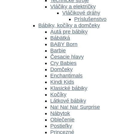
Technické stroje
Vláčiky a električky
Vláčikové dráhy
Príslušenstvo
Bábiky, kočíky a domčeky
Autá pre bábiky
Bábätká
BABY Born
Barbie
Česacie hlavy
Cry Babies
Domčeky
Enchantimals
Kindi Kids
Klasické bábiky
Kočíky
Látkové bábiky
Na! Na! Na! Surprise
Nábytok
Oblečenie
Postieľky
Princezné