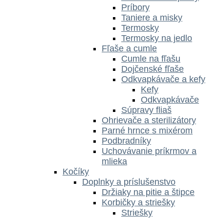
Príbory
Taniere a misky
Termosky
Termosky na jedlo
Fľaše a cumle
Cumle na fľašu
Dojčenské fľaše
Odkvapkávače a kefy
Kefy
Odkvapkávače
Súpravy fliaš
Ohrievače a sterilizátory
Parné hrnce s mixérom
Podbradníky
Uchovávanie príkrmov a
mlieka
Kočíky
Doplnky a príslušenstvo
Držiaky na pitie a štipce
Korbičky a striešky
Striešky