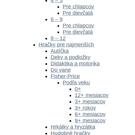
4 – 5
Pre chlapcov
Pre dievčatá
6 – 9
Pre chlapcov
Pre dievčatá
9 – 12
Hračky pre najmenších
Autíčka
Deky a podložky
Didaktika a motorika
Do vane
Fisher-Price
Podľa veku
0+
12+ mesiacov
3+ mesiacov
3+ rokov
6+ mesiacov
9+ mesiacov
Hrkálky a hryzátka
Hudobné hračky