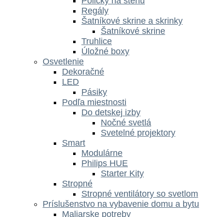
Poličky na stenu
Regály
Šatníkové skrine a skrinky
Šatníkové skrine
Truhlice
Úložné boxy
Osvetlenie
Dekoračné
LED
Pásiky
Podľa miestnosti
Do detskej izby
Nočné svetlá
Svetelné projektory
Smart
Modulárne
Philips HUE
Starter Kity
Stropné
Stropné ventilátory so svetlom
Príslušenstvo na vybavenie domu a bytu
Maliarske potreby