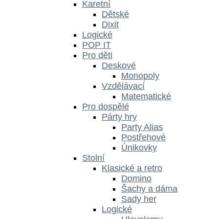
Karetní
Dětské
Dixit
Logické
POP IT
Pro děti
Deskové
Monopoly
Vzdělávací
Matematické
Pro dospělé
Párty hry
Party Alias
Postřehové
Únikovky
Stolní
Klasické a retro
Domino
Šachy a dáma
Sady her
Logické