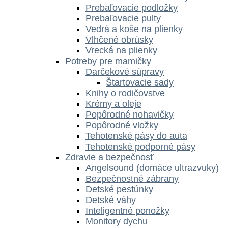
Prebaľovacie podložky
Prebaľovacie pulty
Vedrá a koše na plienky
Vlhčené obrúsky
Vrecká na plienky
Potreby pre mamičky
Darčekové súpravy
Štartovacie sady
Knihy o rodičovstve
Krémy a oleje
Popôrodné nohavičky
Popôrodné vložky
Tehotenské pásy do auta
Tehotenské podporné pásy
Zdravie a bezpečnosť
Angelsound (domáce ultrazvuky)
Bezpečnostné zábrany
Detské pestúnky
Detské váhy
Inteligentné ponožky
Monitory dychu