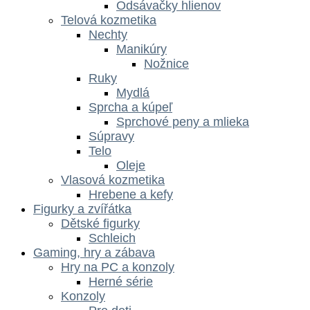
Odsávačky hlienov
Telová kozmetika
Nechty
Manikúry
Nožnice
Ruky
Mydlá
Sprcha a kúpeľ
Sprchové peny a mlieka
Súpravy
Telo
Oleje
Vlasová kozmetika
Hrebene a kefy
Figurky a zvířátka
Dětské figurky
Schleich
Gaming, hry a zábava
Hry na PC a konzoly
Herné série
Konzoly