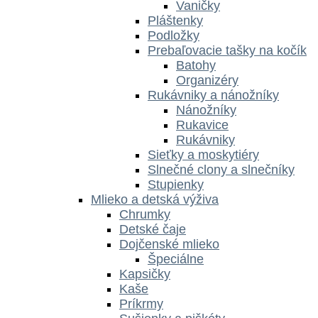
Vaničky
Pláštenky
Podložky
Prebaľovacie tašky na kočík
Batohy
Organizéry
Rukávniky a nánožníky
Nánožníky
Rukavice
Rukávniky
Sieťky a moskytiéry
Slnečné clony a slnečníky
Stupienky
Mlieko a detská výživa
Chrumky
Detské čaje
Dojčenské mlieko
Špeciálne
Kapsičky
Kaše
Príkrmy