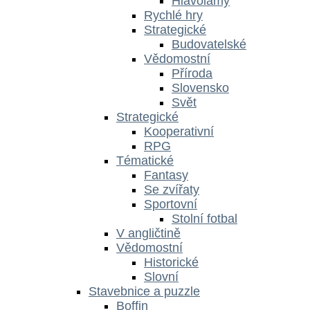
Hlavolamy
Rychlé hry
Strategické
Budovatelské
Vědomostní
Příroda
Slovensko
Svět
Strategické
Kooperativní
RPG
Tématické
Fantasy
Se zvířaty
Sportovní
Stolní fotbal
V angličtině
Vědomostní
Historické
Slovní
Stavebnice a puzzle
Boffin