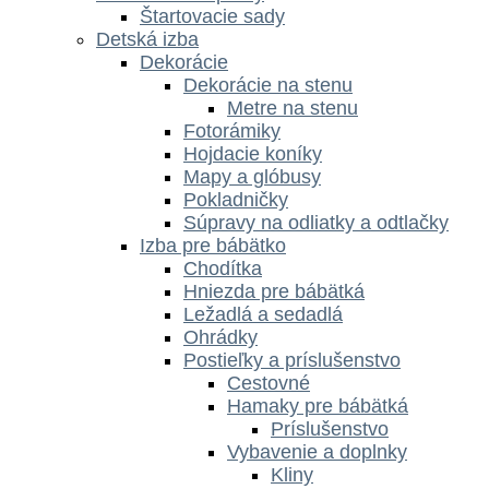
Štartovacie sady
Detská izba
Dekorácie
Dekorácie na stenu
Metre na stenu
Fotorámiky
Hojdacie koníky
Mapy a glóbusy
Pokladničky
Súpravy na odliatky a odtlačky
Izba pre bábätko
Chodítka
Hniezda pre bábätká
Ležadlá a sedadlá
Ohrádky
Postieľky a príslušenstvo
Cestovné
Hamaky pre bábätká
Príslušenstvo
Vybavenie a doplnky
Kliny