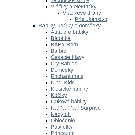
Technické stroje
Vláčiky a električky
Vláčikové dráhy
Príslušenstvo
Bábiky, kočíky a domčeky
Autá pre bábiky
Bábätká
BABY Born
Barbie
Česacie hlavy
Cry Babies
Domčeky
Enchantimals
Kindi Kids
Klasické bábiky
Kočíky
Látkové bábiky
Na! Na! Na! Surprise
Nábytok
Oblečenie
Postieľky
Princezné