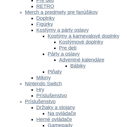
Pre deti
RETRO
Merch a predmety pre fanúšikov
Doplnky
Figúrky
Kostýmy a párty oslavy
Kostýmy a karnevalové doplnky
Kostýmové doplnky
Pre deti
Párty a oslavy
Adventné kalendáre
Bábiky
Piňaty
Mikiny
Nintendo Switch
Hry
Príslušenstvo
Príslušenstvo
Držiaky a stojany
Na ovládače
Herné ovládače
Gamepady