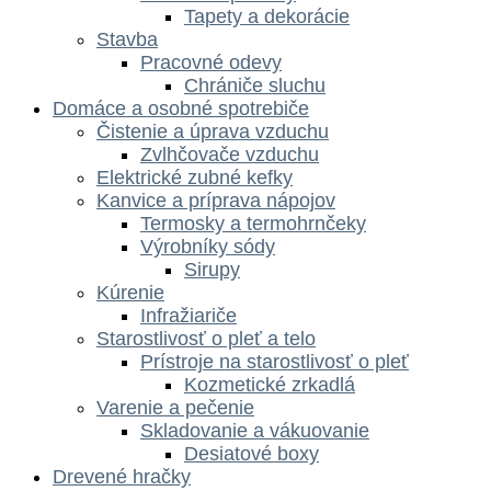
Tapety a dekorácie
Stavba
Pracovné odevy
Chrániče sluchu
Domáce a osobné spotrebiče
Čistenie a úprava vzduchu
Zvlhčovače vzduchu
Elektrické zubné kefky
Kanvice a príprava nápojov
Termosky a termohrnčeky
Výrobníky sódy
Sirupy
Kúrenie
Infražiariče
Starostlivosť o pleť a telo
Prístroje na starostlivosť o pleť
Kozmetické zrkadlá
Varenie a pečenie
Skladovanie a vákuovanie
Desiatové boxy
Drevené hračky