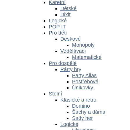
Karetní
Dětské
Dixit
Logické
POP IT
Pro děti
Deskové
Monopoly
Vzdělávací
Matematické
Pro dospělé
Párty hry
Party Alias
Postřehové
Únikovky
Stolní
Klasické a retro
Domino
Šachy a dáma
Sady her
Logické