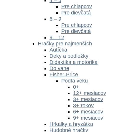
4 – 5
Pre chlapcov
Pre dievčatá
6 – 9
Pre chlapcov
Pre dievčatá
9 – 12
Hračky pre najmenších
Autíčka
Deky a podložky
Didaktika a motorika
Do vane
Fisher-Price
Podľa veku
0+
12+ mesiacov
3+ mesiacov
3+ rokov
6+ mesiacov
9+ mesiacov
Hrkálky a hryzátka
Hudobné hračky