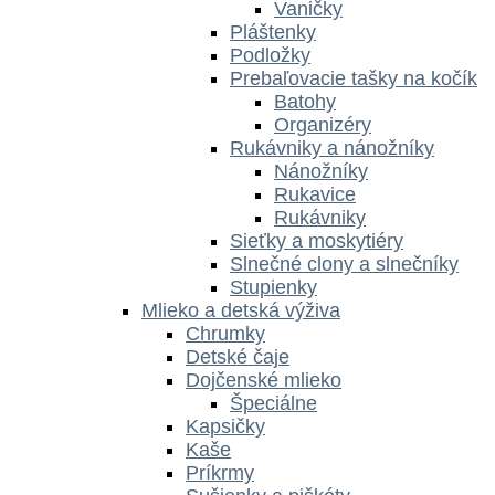
Vaničky
Pláštenky
Podložky
Prebaľovacie tašky na kočík
Batohy
Organizéry
Rukávniky a nánožníky
Nánožníky
Rukavice
Rukávniky
Sieťky a moskytiéry
Slnečné clony a slnečníky
Stupienky
Mlieko a detská výživa
Chrumky
Detské čaje
Dojčenské mlieko
Špeciálne
Kapsičky
Kaše
Príkrmy