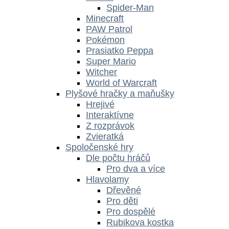
Spider-Man
Minecraft
PAW Patrol
Pokémon
Prasiatko Peppa
Super Mario
Witcher
World of Warcraft
Plyšové hračky a maňušky
Hrejivé
Interaktívne
Z rozprávok
Zvieratká
Spoločenské hry
Dle počtu hráčů
Pro dva a více
Hlavolamy
Dřevěné
Pro děti
Pro dospělé
Rubikova kostka