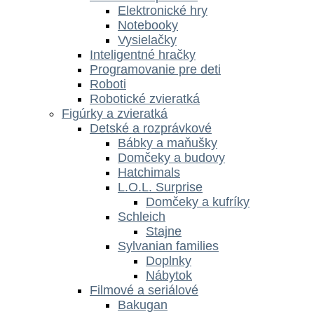
Elektronické hry
Notebooky
Vysielačky
Inteligentné hračky
Programovanie pre deti
Roboti
Robotické zvieratká
Figúrky a zvieratká
Detské a rozprávkové
Bábky a maňušky
Domčeky a budovy
Hatchimals
L.O.L. Surprise
Domčeky a kufríky
Schleich
Stajne
Sylvanian families
Doplnky
Nábytok
Filmové a seriálové
Bakugan