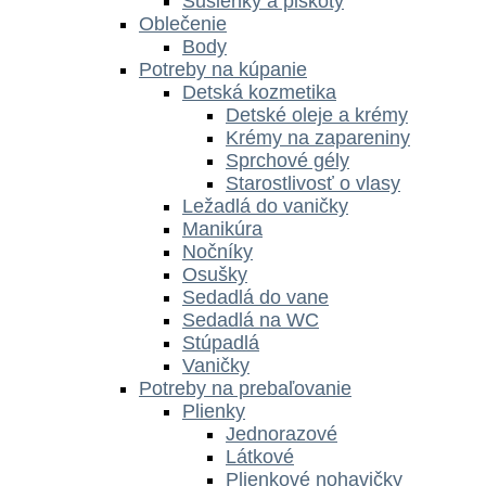
Sušienky a piškóty
Oblečenie
Body
Potreby na kúpanie
Detská kozmetika
Detské oleje a krémy
Krémy na zapareniny
Sprchové gély
Starostlivosť o vlasy
Ležadlá do vaničky
Manikúra
Nočníky
Osušky
Sedadlá do vane
Sedadlá na WC
Stúpadlá
Vaničky
Potreby na prebaľovanie
Plienky
Jednorazové
Látkové
Plienkové nohavičky