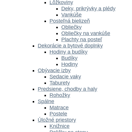
Lôžkoviny
Deky, prikrývky a plédy
Vankúše
Posteľná bielizeň
Obliečky
Obliečky na vankúše
Plachty na posteľ
Dekorácie a bytové doplnky
Hodiny a budíky
Budíky
Hodiny
Obývacie izby
Sedacie vaky
Taburety
Predsiene, chodby a haly
Rohožky
Spálne
Matrace
Postele
Úložné priestory
Knižnice