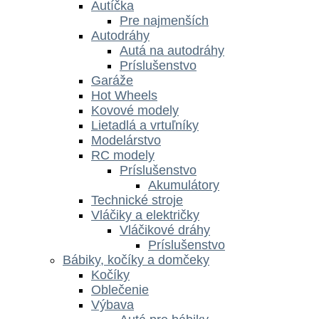
Autíčka
Pre najmenších
Autodráhy
Autá na autodráhy
Príslušenstvo
Garáže
Hot Wheels
Kovové modely
Lietadlá a vrtuľníky
Modelárstvo
RC modely
Príslušenstvo
Akumulátory
Technické stroje
Vláčiky a električky
Vláčikové dráhy
Príslušenstvo
Bábiky, kočíky a domčeky
Kočíky
Oblečenie
Výbava