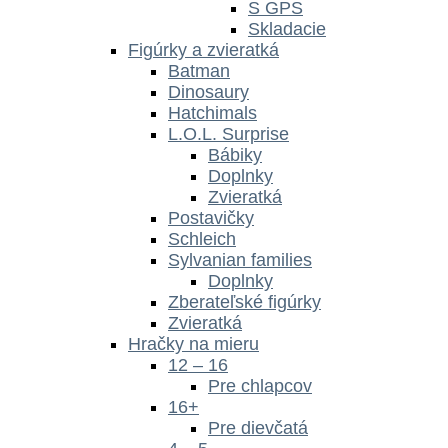
S GPS
Skladacie
Figúrky a zvieratká
Batman
Dinosaury
Hatchimals
L.O.L. Surprise
Bábiky
Doplnky
Zvieratká
Postavičky
Schleich
Sylvanian families
Doplnky
Zberateľské figúrky
Zvieratká
Hračky na mieru
12 – 16
Pre chlapcov
16+
Pre dievčatá