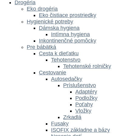
Drogéria
Eko drogéria
Eko čistiace prostriedky
Hygienické potreby
Dámska hygiena
Intímna hygiena
Inkontinenčné pomôcky
Pre bábätká
Cesta k dieťatku
Tehotenstvo
Tehotenské rolničky
Cestovanie
Autosedačky
Príslušenstvo
Adaptéry
Podložky
Poťahy
Vložky
Zrkadlá
Fusaky
ISOFIX základne a bázy