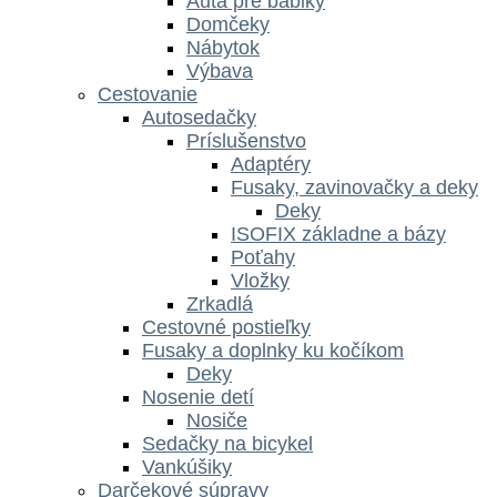
Autá pre bábiky
Domčeky
Nábytok
Výbava
Cestovanie
Autosedačky
Príslušenstvo
Adaptéry
Fusaky, zavinovačky a deky
Deky
ISOFIX základne a bázy
Poťahy
Vložky
Zrkadlá
Cestovné postieľky
Fusaky a doplnky ku kočíkom
Deky
Nosenie detí
Nosiče
Sedačky na bicykel
Vankúšiky
Darčekové súpravy