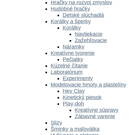
Hračky na rozvoj zmyslov
Hudobné hračky
Detské slúchadlá
Korálky a šperky
Korálky
Navliekacie
Zažehľovacie
Náramky
Kreatívne tvorenie
Pečiatky
Kúzelné čítanie
Laboratórium
Experimenty
Modelovacie hmoty a plastelíny
Hey Clay
Kinetický piesok
Play-doh
Kreatívne súpravy
Zábavné varenie
Slizy
Šminky a maľovátka