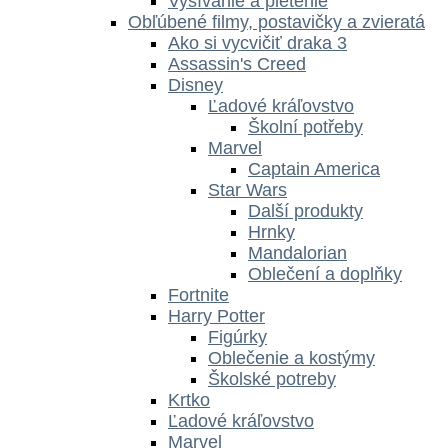
Vyšívanie a pletenie
Obľúbené filmy, postavičky a zvieratá
Ako si vycvičiť draka 3
Assassin's Creed
Disney
Ľadové kráľovstvo
Školní potřeby
Marvel
Captain America
Star Wars
Další produkty
Hrnky
Mandalorian
Oblečení a doplňky
Fortnite
Harry Potter
Figúrky
Oblečenie a kostýmy
Školské potreby
Krtko
Ľadové kráľovstvo
Marvel