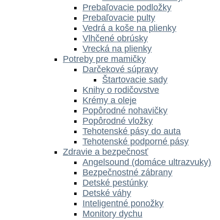
Prebaľovacie podložky
Prebaľovacie pulty
Vedrá a koše na plienky
Vlhčené obrúsky
Vrecká na plienky
Potreby pre mamičky
Darčekové súpravy
Štartovacie sady
Knihy o rodičovstve
Krémy a oleje
Popôrodné nohavičky
Popôrodné vložky
Tehotenské pásy do auta
Tehotenské podporné pásy
Zdravie a bezpečnosť
Angelsound (domáce ultrazvuky)
Bezpečnostné zábrany
Detské pestúnky
Detské váhy
Inteligentné ponožky
Monitory dychu