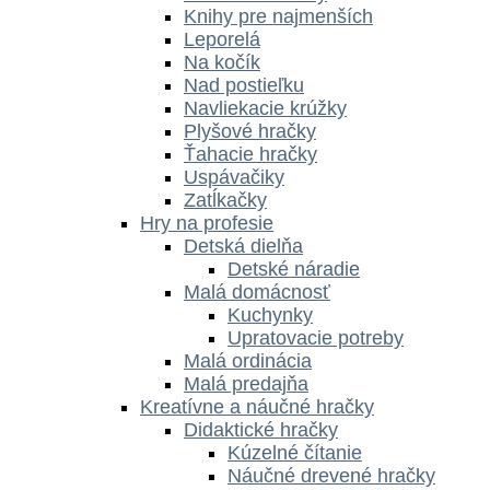
Knihy pre najmenších
Leporelá
Na kočík
Nad postieľku
Navliekacie krúžky
Plyšové hračky
Ťahacie hračky
Uspávačiky
Zatĺkačky
Hry na profesie
Detská dielňa
Detské náradie
Malá domácnosť
Kuchynky
Upratovacie potreby
Malá ordinácia
Malá predajňa
Kreatívne a náučné hračky
Didaktické hračky
Kúzelné čítanie
Náučné drevené hračky