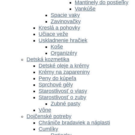
Mantinely do postieľky
Vankúše
Spacie vaky
Zavinovačky
Kreslá a pohovky
Učiace veže
Uskladnenie hračiek
Koše
Organizéry
Detská kozmetika
Detské oleje a krémy
Krémy na zapareniny
Peny do kúpeľa
Sprchové gély
Starostlivosť o vlasy
Starostlivosť o zuby
Zubné pasty
Vône
Dojčenské potreby
Chrániče bradaviek a náplasti
Cumlíky