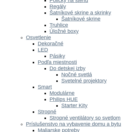
Poličky na stenu
Regály
Šatníkové skrine a skrinky
Šatníkové skrine
Truhlice
Úložné boxy
Osvetlenie
Dekoračné
LED
Pásiky
Podľa miestnosti
Do detskej izby
Nočné svetlá
Svetelné projektory
Smart
Modulárne
Philips HUE
Starter Kity
Stropné
Stropné ventilátory so svetlom
Príslušenstvo na vybavenie domu a bytu
Maliarske potreby