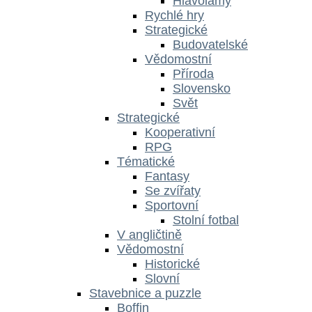
Hlavolamy
Rychlé hry
Strategické
Budovatelské
Vědomostní
Příroda
Slovensko
Svět
Strategické
Kooperativní
RPG
Tématické
Fantasy
Se zvířaty
Sportovní
Stolní fotbal
V angličtině
Vědomostní
Historické
Slovní
Stavebnice a puzzle
Boffin