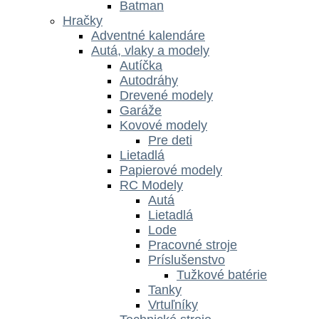
Batman
Hračky
Adventné kalendáre
Autá, vlaky a modely
Autíčka
Autodráhy
Drevené modely
Garáže
Kovové modely
Pre deti
Lietadlá
Papierové modely
RC Modely
Autá
Lietadlá
Lode
Pracovné stroje
Príslušenstvo
Tužkové batérie
Tanky
Vrtuľníky