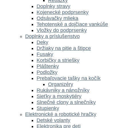
Retiazky
Doplnky stravy
Kojenecké podprsenky
Odsávačky mlieka
Tehotenské a dojčiace vankúše
Vložky do podprsenky
Doplnky a príslušenstvo
Deky
Držiaky na pitie a štipce
Fusaky
Korbičky a striešky
Pláštenky
Podložky
Prebaľovacie tašky na kočík
Organizéry
Rukávniky a nánožníky
Sieťky a moskytiéry
Slnečné clony a slnečníky
Stupienky
Elektronické a robotické hračky
Detské volanty
Elektronika pre deti