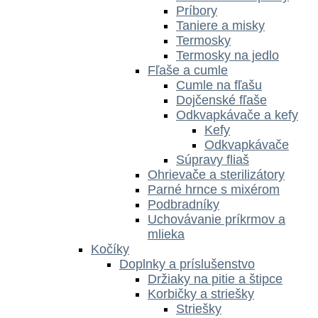
Príbory
Taniere a misky
Termosky
Termosky na jedlo
Fľaše a cumle
Cumle na fľašu
Dojčenské fľaše
Odkvapkávače a kefy
Kefy
Odkvapkávače
Súpravy fliaš
Ohrievače a sterilizátory
Parné hrnce s mixérom
Podbradníky
Uchovávanie príkrmov a
mlieka
Kočíky
Doplnky a príslušenstvo
Držiaky na pitie a štipce
Korbičky a striešky
Striešky