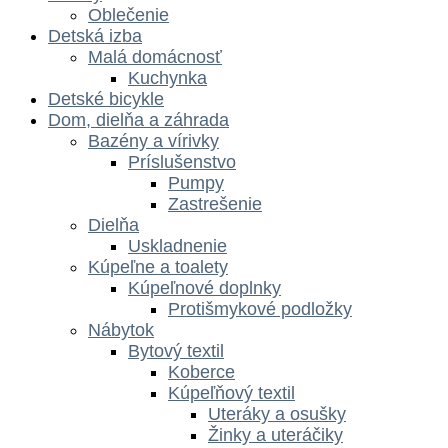
Oblečenie
Detská izba
Malá domácnosť
Kuchynka
Detské bicykle
Dom, dielňa a záhrada
Bazény a vírivky
Príslušenstvo
Pumpy
Zastrešenie
Dielňa
Uskladnenie
Kúpeľne a toalety
Kúpeľnové doplnky
Protišmykové podložky
Nábytok
Bytový textil
Koberce
Kúpeľňový textil
Uteráky a osušky
Žinky a uteráčiky