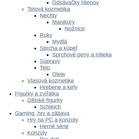
Odsávačky hlienov
Telová kozmetika
Nechty
Manikúry
Nožnice
Ruky
Mydlá
Sprcha a kúpeľ
Sprchové peny a mlieka
Súpravy
Telo
Oleje
Vlasová kozmetika
Hrebene a kefy
Figurky a zvířátka
Dětské figurky
Schleich
Gaming, hry a zábava
Hry na PC a konzoly
Herné série
Konzoly