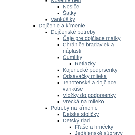
Nosenie detí
Nosiče
Šatky
Vankúšiky
Dojčenie a kŕmenie
Dojčenské potreby
Čaje pre dojčiace matky
Chrániče bradaviek a
náplasti
Cumlíky
Retiazky
Kojenecké podprsenky
Odsávačky mlieka
Tehotenské a dojčiace
vankúše
Vložky do podprsenky
Vrecká na mlieko
Potreby na kŕmenie
Detské stoličky
Detský riad
Fľaše a hrnčeky
Jedálenské súpravy