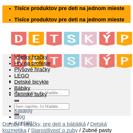
Skip
Tisíce produktov pre deti na jednom mieste
to
Tisíce produktov pre deti na jednom mieste
content
Všetky hračky
Hry na profesie
Plyšové hračky
LEGO
Detské bicykle
Bábiky
Hľadať:
Školské tašky
Hľadať:
Katalóg
Blog
Kontakt
Domov
/
Hračky, pre deti a bábätká
/
Detská
kozmetika
/
Starostlivosť o zuby
/
Zubné pasty