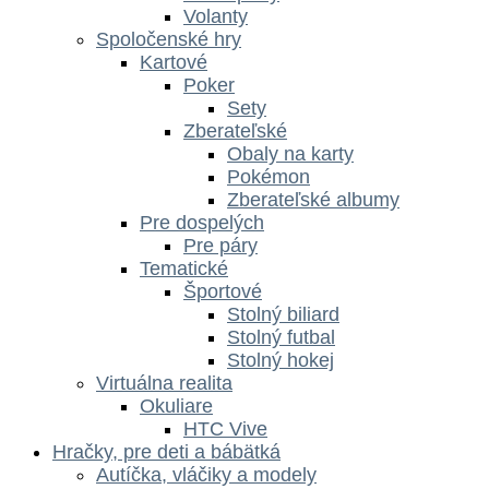
Volanty
Spoločenské hry
Kartové
Poker
Sety
Zberateľské
Obaly na karty
Pokémon
Zberateľské albumy
Pre dospelých
Pre páry
Tematické
Športové
Stolný biliard
Stolný futbal
Stolný hokej
Virtuálna realita
Okuliare
HTC Vive
Hračky, pre deti a bábätká
Autíčka, vláčiky a modely