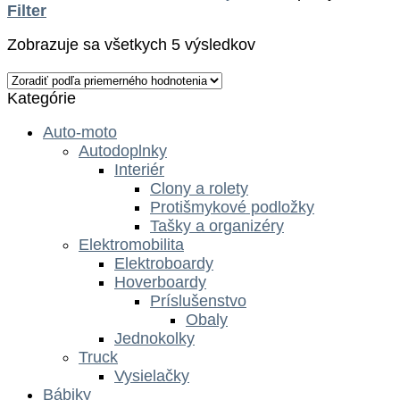
Filter
Zobrazuje sa všetkych 5 výsledkov
Kategórie
Auto-moto
Autodoplnky
Interiér
Clony a rolety
Protišmykové podložky
Tašky a organizéry
Elektromobilita
Elektroboardy
Hoverboardy
Príslušenstvo
Obaly
Jednokolky
Truck
Vysielačky
Bábiky