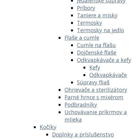
Jedálenské súpravy
Príbory
Taniere a misky
Termosky
Termosky na jedlo
Fľaše a cumle
Cumle na fľašu
Dojčenské fľaše
Odkvapkávače a kefy
Kefy
Odkvapkávače
Súpravy fliaš
Ohrievače a sterilizátory
Parné hrnce s mixérom
Podbradníky
Uchovávanie príkrmov a
mlieka
Kočíky
Doplnky a príslušenstvo