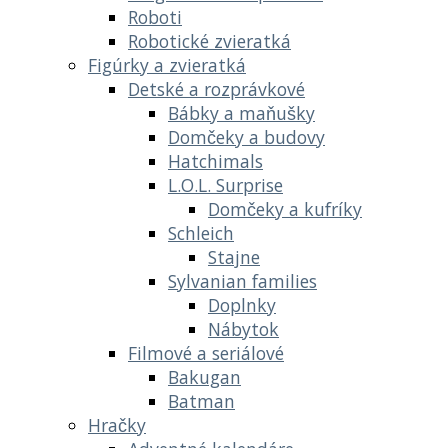
Roboti
Robotické zvieratká
Figúrky a zvieratká
Detské a rozprávkové
Bábky a maňušky
Domčeky a budovy
Hatchimals
L.O.L. Surprise
Domčeky a kufríky
Schleich
Stajne
Sylvanian families
Doplnky
Nábytok
Filmové a seriálové
Bakugan
Batman
Hračky