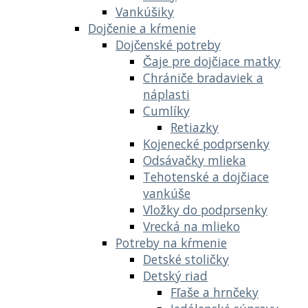
Vankúšiky
Dojčenie a kŕmenie
Dojčenské potreby
Čaje pre dojčiace matky
Chrániče bradaviek a
náplasti
Cumlíky
Retiazky
Kojenecké podprsenky
Odsávačky mlieka
Tehotenské a dojčiace
vankúše
Vložky do podprsenky
Vrecká na mlieko
Potreby na kŕmenie
Detské stoličky
Detský riad
Fľaše a hrnčeky