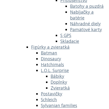
Príslušenstvo
Batohy a puzdrá
Nabíjačky a
batérie
Náhradné diely
Pamäťové karty
S GPS
Skladacie
Figúrky a zvieratká
Batman
Dinosaury
Hatchimals
L.O.L. Surprise
Bábiky
Doplnky
Zvieratká
Postavičky
Schleich
Sylvanian families