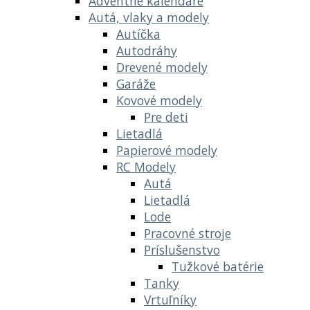
Adventné kalendáre
Autá, vlaky a modely
Autíčka
Autodráhy
Drevené modely
Garáže
Kovové modely
Pre deti
Lietadlá
Papierové modely
RC Modely
Autá
Lietadlá
Lode
Pracovné stroje
Príslušenstvo
Tužkové batérie
Tanky
Vrtuľníky