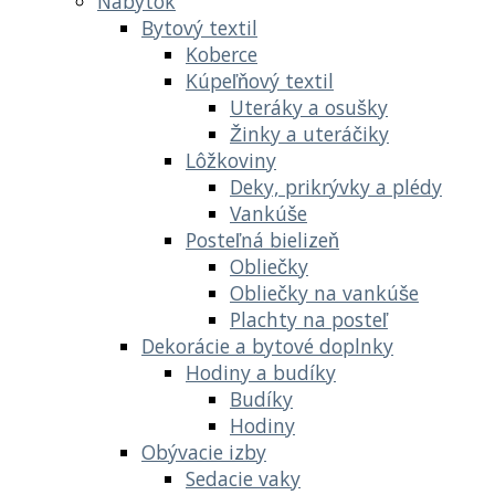
Nábytok
Bytový textil
Koberce
Kúpeľňový textil
Uteráky a osušky
Žinky a uteráčiky
Lôžkoviny
Deky, prikrývky a plédy
Vankúše
Posteľná bielizeň
Obliečky
Obliečky na vankúše
Plachty na posteľ
Dekorácie a bytové doplnky
Hodiny a budíky
Budíky
Hodiny
Obývacie izby
Sedacie vaky