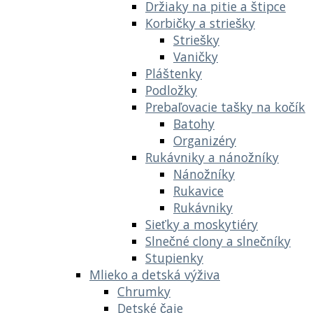
Držiaky na pitie a štipce
Korbičky a striešky
Striešky
Vaničky
Pláštenky
Podložky
Prebaľovacie tašky na kočík
Batohy
Organizéry
Rukávniky a nánožníky
Nánožníky
Rukavice
Rukávniky
Sieťky a moskytiéry
Slnečné clony a slnečníky
Stupienky
Mlieko a detská výživa
Chrumky
Detské čaje