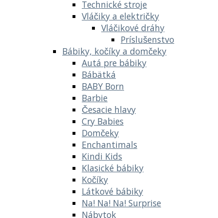
Technické stroje
Vláčiky a električky
Vláčikové dráhy
Príslušenstvo
Bábiky, kočíky a domčeky
Autá pre bábiky
Bábätká
BABY Born
Barbie
Česacie hlavy
Cry Babies
Domčeky
Enchantimals
Kindi Kids
Klasické bábiky
Kočíky
Látkové bábiky
Na! Na! Na! Surprise
Nábytok