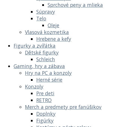
Sprchové peny a mlieka
Súpravy
Telo
Oleje
Vlasová kozmetika
Hrebene a kefy
Figurky a zvířátka
Dětské figurky
Schleich
Gaming, hry a zábava
Hry na PC a konzoly
Herné série
Konzoly
Pre deti
RETRO
Merch a predmety pre fanúšikov
Doplnky
Figúrky