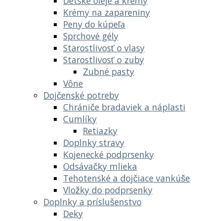
Detské oleje a krémy
Krémy na zapareniny
Peny do kúpeľa
Sprchové gély
Starostlivosť o vlasy
Starostlivosť o zuby
Zubné pasty
Vône
Dojčenské potreby
Chrániče bradaviek a náplasti
Cumlíky
Retiazky
Doplnky stravy
Kojenecké podprsenky
Odsávačky mlieka
Tehotenské a dojčiace vankúše
Vložky do podprsenky
Doplnky a príslušenstvo
Deky