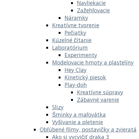
Navliekacie
Zažehľovacie
Náramky
Kreatívne tvorenie
Pečiatky
Kúzelné čítanie
Laboratórium
Experimenty
Modelovacie hmoty a plastelíny
Hey Clay
Kinetický piesok
Play-doh
Kreatívne súpravy
Zábavné varenie
Slizy
Šminky a maľovátka
Vyšívanie a pletenie
Obľúbené filmy, postavičky a zvieratá
Ako si vycvičiť draka 3