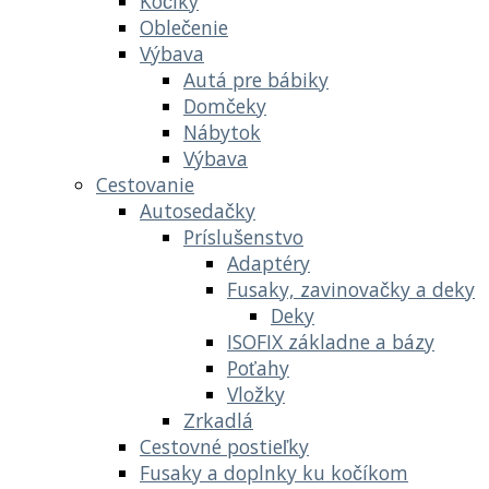
Kočíky
Oblečenie
Výbava
Autá pre bábiky
Domčeky
Nábytok
Výbava
Cestovanie
Autosedačky
Príslušenstvo
Adaptéry
Fusaky, zavinovačky a deky
Deky
ISOFIX základne a bázy
Poťahy
Vložky
Zrkadlá
Cestovné postieľky
Fusaky a doplnky ku kočíkom