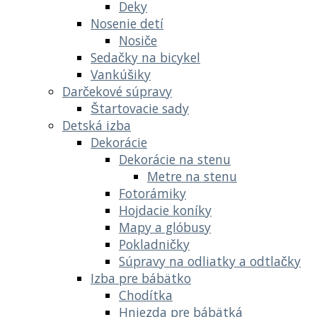
Deky
Nosenie detí
Nosiče
Sedačky na bicykel
Vankúšiky
Darčekové súpravy
Štartovacie sady
Detská izba
Dekorácie
Dekorácie na stenu
Metre na stenu
Fotorámiky
Hojdacie koníky
Mapy a glóbusy
Pokladničky
Súpravy na odliatky a odtlačky
Izba pre bábätko
Chodítka
Hniezda pre bábätká