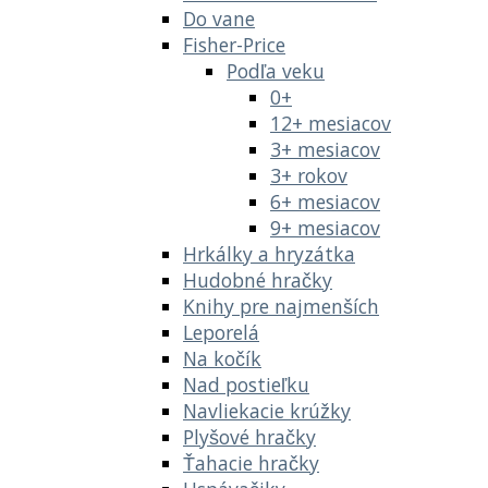
Do vane
Fisher-Price
Podľa veku
0+
12+ mesiacov
3+ mesiacov
3+ rokov
6+ mesiacov
9+ mesiacov
Hrkálky a hryzátka
Hudobné hračky
Knihy pre najmenších
Leporelá
Na kočík
Nad postieľku
Navliekacie krúžky
Plyšové hračky
Ťahacie hračky