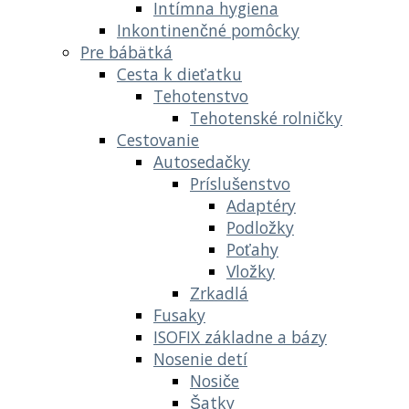
Intímna hygiena
Inkontinenčné pomôcky
Pre bábätká
Cesta k dieťatku
Tehotenstvo
Tehotenské rolničky
Cestovanie
Autosedačky
Príslušenstvo
Adaptéry
Podložky
Poťahy
Vložky
Zrkadlá
Fusaky
ISOFIX základne a bázy
Nosenie detí
Nosiče
Šatky