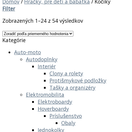
Domov
/
Hračky, pre deti a bábätká
/
Kočíky
Filter
Zobrazených 1–24 z 54 výsledkov
Kategórie
Auto-moto
Autodoplnky
Interiér
Clony a rolety
Protišmykové podložky
Tašky a organizéry
Elektromobilita
Elektroboardy
Hoverboardy
Príslušenstvo
Obaly
Jednokolky