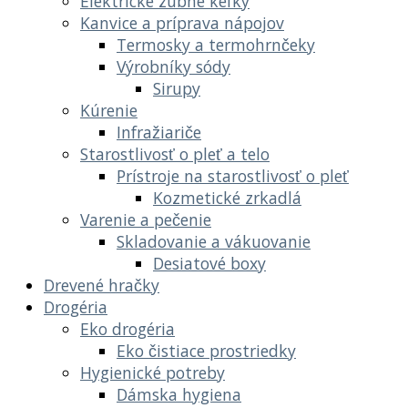
Elektrické zubné kefky
Kanvice a príprava nápojov
Termosky a termohrnčeky
Výrobníky sódy
Sirupy
Kúrenie
Infražiariče
Starostlivosť o pleť a telo
Prístroje na starostlivosť o pleť
Kozmetické zrkadlá
Varenie a pečenie
Skladovanie a vákuovanie
Desiatové boxy
Drevené hračky
Drogéria
Eko drogéria
Eko čistiace prostriedky
Hygienické potreby
Dámska hygiena