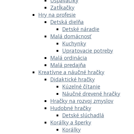
Uspávačiky
Zatĺkačky
Hry na profesie
Detská dielňa
Detské náradie
Malá domácnosť
Kuchynky
Upratovacie potreby
Malá ordinácia
Malá predajňa
Kreatívne a náučné hračky
Didaktické hračky
Kúzelné čítanie
Náučné drevené hračky
Hračky na rozvoj zmyslov
Hudobné hračky
Detské slúchadlá
Korálky a šperky
Korálky