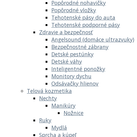
Popôrodné nohavičky
Popôrodné vložky
Tehotenské pásy do auta
Tehotenské podporné pásy
Zdravie a bezpečnosť
Angelsound (domáce ultrazvuky)
Bezpečnostné zábrany
Detské pestúnky
Detské váhy
Inteligentné ponožky
Monitory dychu
Odsávačky hlienov
Telová kozmetika
Nechty
Manikúry
Nožnice
Ruky
Mydlá
Sprcha a kúpeľ