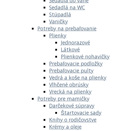
Sedadlá do vane
Sedadlá na WC
Stúpadlá
Vaničky
Potreby na prebaľovanie
Plienky
Jednorazové
Látkové
Plienkové nohavičky
Prebaľovacie podložky
Prebaľovacie pulty
Vedrá a koše na plienky
Vlhčené obrúsky
Vrecká na plienky
Potreby pre mamičky
Darčekové súpravy
Štartovacie sady
Knihy o rodičovstve
Krémy a oleje