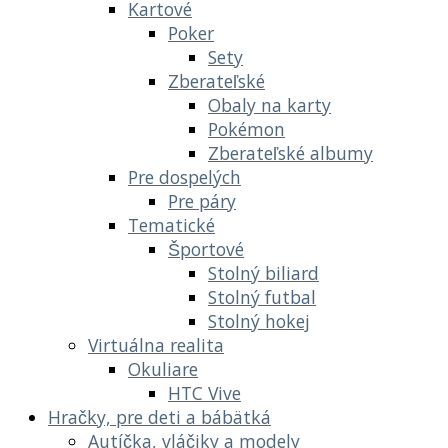
Kartové
Poker
Sety
Zberateľské
Obaly na karty
Pokémon
Zberateľské albumy
Pre dospelých
Pre páry
Tematické
Športové
Stolný biliard
Stolný futbal
Stolný hokej
Virtuálna realita
Okuliare
HTC Vive
Hračky, pre deti a bábätká
Autíčka, vláčiky a modely