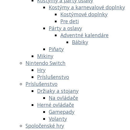
Kostýmy a párty oslavy
Kostýmy a karnevalové doplnky
Kostýmové doplnky
Pre deti
Párty a oslavy
Adventné kalendáre
Bábiky
Piňaty
Mikiny
Nintendo Switch
Hry
Príslušenstvo
Príslušenstvo
Držiaky a stojany
Na ovládače
Herné ovládače
Gamepady
Volanty
Spoločenské hry