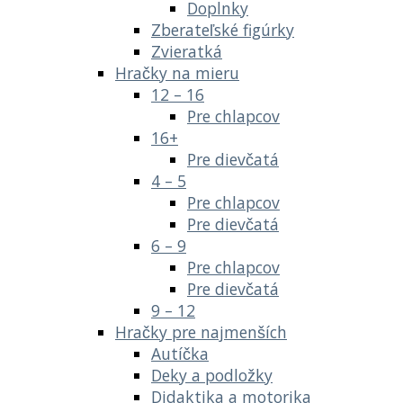
Doplnky
Zberateľské figúrky
Zvieratká
Hračky na mieru
12 – 16
Pre chlapcov
16+
Pre dievčatá
4 – 5
Pre chlapcov
Pre dievčatá
6 – 9
Pre chlapcov
Pre dievčatá
9 – 12
Hračky pre najmenších
Autíčka
Deky a podložky
Didaktika a motorika