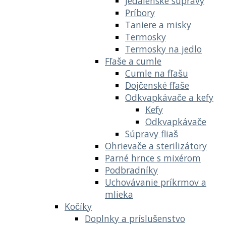
Jedálenské súpravy
Príbory
Taniere a misky
Termosky
Termosky na jedlo
Fľaše a cumle
Cumle na fľašu
Dojčenské fľaše
Odkvapkávače a kefy
Kefy
Odkvapkávače
Súpravy fliaš
Ohrievače a sterilizátory
Parné hrnce s mixérom
Podbradníky
Uchovávanie príkrmov a
mlieka
Kočíky
Doplnky a príslušenstvo