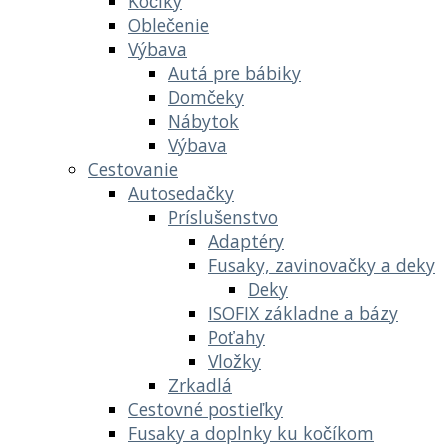
Kočíky
Oblečenie
Výbava
Autá pre bábiky
Domčeky
Nábytok
Výbava
Cestovanie
Autosedačky
Príslušenstvo
Adaptéry
Fusaky, zavinovačky a deky
Deky
ISOFIX základne a bázy
Poťahy
Vložky
Zrkadlá
Cestovné postieľky
Fusaky a doplnky ku kočíkom