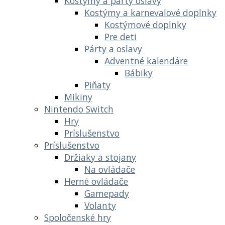
Kostýmy a párty oslavy
Kostýmy a karnevalové doplnky
Kostýmové doplnky
Pre deti
Párty a oslavy
Adventné kalendáre
Bábiky
Piňaty
Mikiny
Nintendo Switch
Hry
Príslušenstvo
Príslušenstvo
Držiaky a stojany
Na ovládače
Herné ovládače
Gamepady
Volanty
Spoločenské hry