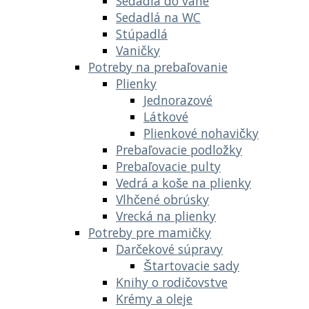
Sedadlá do vane
Sedadlá na WC
Stúpadlá
Vaničky
Potreby na prebaľovanie
Plienky
Jednorazové
Látkové
Plienkové nohavičky
Prebaľovacie podložky
Prebaľovacie pulty
Vedrá a koše na plienky
Vlhčené obrúsky
Vrecká na plienky
Potreby pre mamičky
Darčekové súpravy
Štartovacie sady
Knihy o rodičovstve
Krémy a oleje