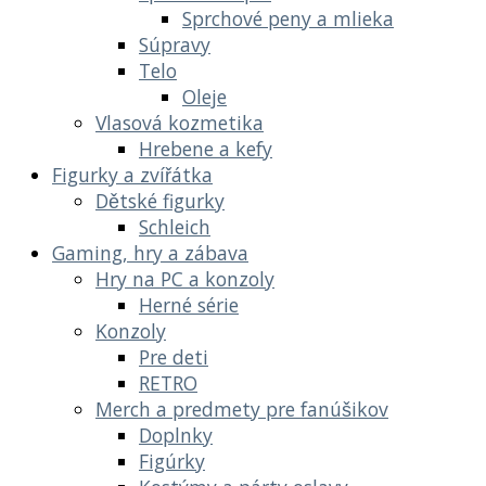
Sprchové peny a mlieka
Súpravy
Telo
Oleje
Vlasová kozmetika
Hrebene a kefy
Figurky a zvířátka
Dětské figurky
Schleich
Gaming, hry a zábava
Hry na PC a konzoly
Herné série
Konzoly
Pre deti
RETRO
Merch a predmety pre fanúšikov
Doplnky
Figúrky