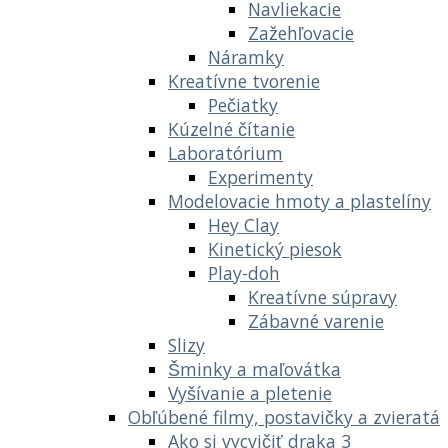
Navliekacie
Zažehľovacie
Náramky
Kreatívne tvorenie
Pečiatky
Kúzelné čítanie
Laboratórium
Experimenty
Modelovacie hmoty a plastelíny
Hey Clay
Kinetický piesok
Play-doh
Kreatívne súpravy
Zábavné varenie
Slizy
Šminky a maľovátka
Vyšívanie a pletenie
Obľúbené filmy, postavičky a zvieratá
Ako si vycvičiť draka 3