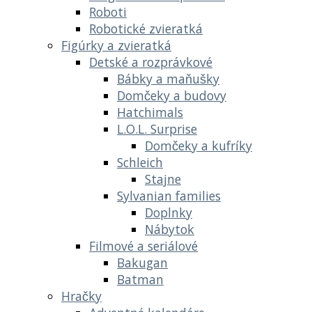
Roboti
Robotické zvieratká
Figúrky a zvieratká
Detské a rozprávkové
Bábky a maňušky
Domčeky a budovy
Hatchimals
L.O.L. Surprise
Domčeky a kufríky
Schleich
Stajne
Sylvanian families
Doplnky
Nábytok
Filmové a seriálové
Bakugan
Batman
Hračky