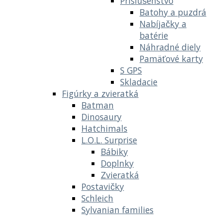
Príslušenstvo
Batohy a puzdrá
Nabíjačky a
batérie
Náhradné diely
Pamäťové karty
S GPS
Skladacie
Figúrky a zvieratká
Batman
Dinosaury
Hatchimals
L.O.L. Surprise
Bábiky
Doplnky
Zvieratká
Postavičky
Schleich
Sylvanian families