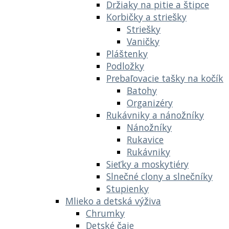
Držiaky na pitie a štipce
Korbičky a striešky
Striešky
Vaničky
Pláštenky
Podložky
Prebaľovacie tašky na kočík
Batohy
Organizéry
Rukávniky a nánožníky
Nánožníky
Rukavice
Rukávniky
Sieťky a moskytiéry
Slnečné clony a slnečníky
Stupienky
Mlieko a detská výživa
Chrumky
Detské čaje