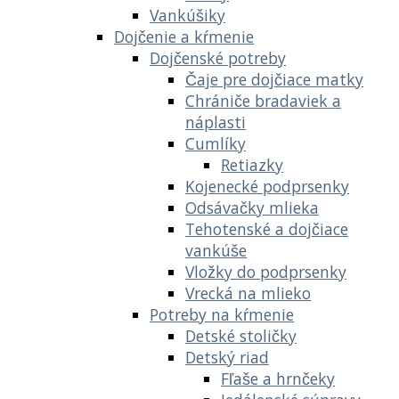
Vankúšiky
Dojčenie a kŕmenie
Dojčenské potreby
Čaje pre dojčiace matky
Chrániče bradaviek a
náplasti
Cumlíky
Retiazky
Kojenecké podprsenky
Odsávačky mlieka
Tehotenské a dojčiace
vankúše
Vložky do podprsenky
Vrecká na mlieko
Potreby na kŕmenie
Detské stoličky
Detský riad
Fľaše a hrnčeky