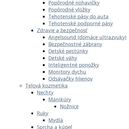
Popôrodné nohavičky
Popôrodné vložky
Tehotenské pásy do auta
Tehotenské podporné pásy
Zdravie a bezpečnosť
Angelsound (domáce ultrazvuky)
Bezpečnostné zábrany
Detské pestúnky
Detské váhy
Inteligentné ponožky
Monitory dychu
Odsávačky hlienov
Telová kozmetika
Nechty
Manikúry
Nožnice
Ruky
Mydlá
Sprcha a kúpeľ