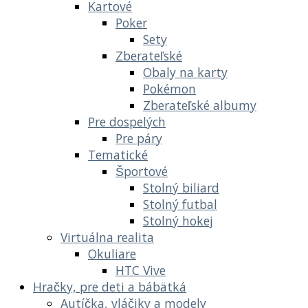
Kartové
Poker
Sety
Zberateľské
Obaly na karty
Pokémon
Zberateľské albumy
Pre dospelých
Pre páry
Tematické
Športové
Stolný biliard
Stolný futbal
Stolný hokej
Virtuálna realita
Okuliare
HTC Vive
Hračky, pre deti a bábätká
Autíčka, vláčiky a modely