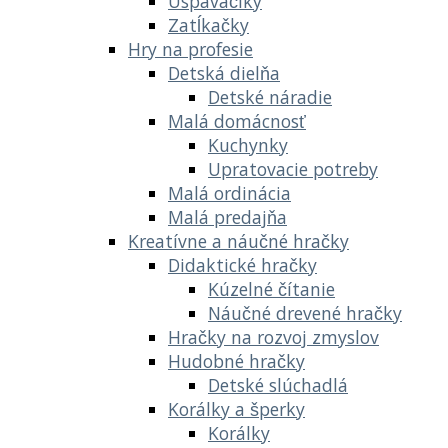
Uspávačiky
Zatĺkačky
Hry na profesie
Detská dielňa
Detské náradie
Malá domácnosť
Kuchynky
Upratovacie potreby
Malá ordinácia
Malá predajňa
Kreatívne a náučné hračky
Didaktické hračky
Kúzelné čítanie
Náučné drevené hračky
Hračky na rozvoj zmyslov
Hudobné hračky
Detské slúchadlá
Korálky a šperky
Korálky