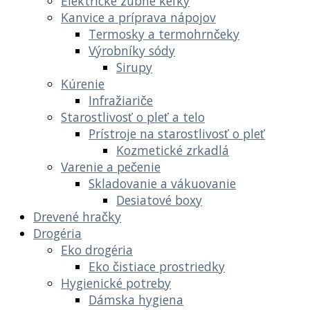
Elektrické zubné kefky
Kanvice a príprava nápojov
Termosky a termohrnčeky
Výrobníky sódy
Sirupy
Kúrenie
Infražiariče
Starostlivosť o pleť a telo
Prístroje na starostlivosť o pleť
Kozmetické zrkadlá
Varenie a pečenie
Skladovanie a vákuovanie
Desiatové boxy
Drevené hračky
Drogéria
Eko drogéria
Eko čistiace prostriedky
Hygienické potreby
Dámska hygiena