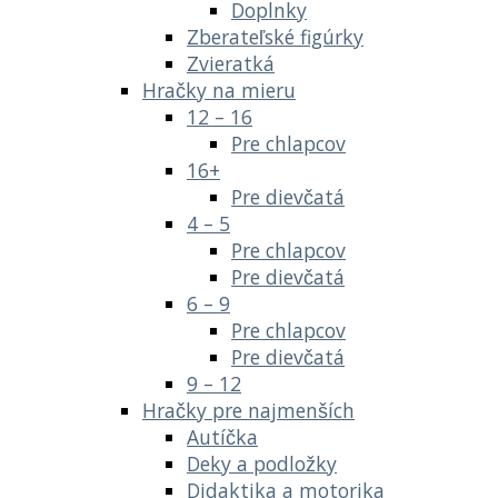
Doplnky
Zberateľské figúrky
Zvieratká
Hračky na mieru
12 – 16
Pre chlapcov
16+
Pre dievčatá
4 – 5
Pre chlapcov
Pre dievčatá
6 – 9
Pre chlapcov
Pre dievčatá
9 – 12
Hračky pre najmenších
Autíčka
Deky a podložky
Didaktika a motorika