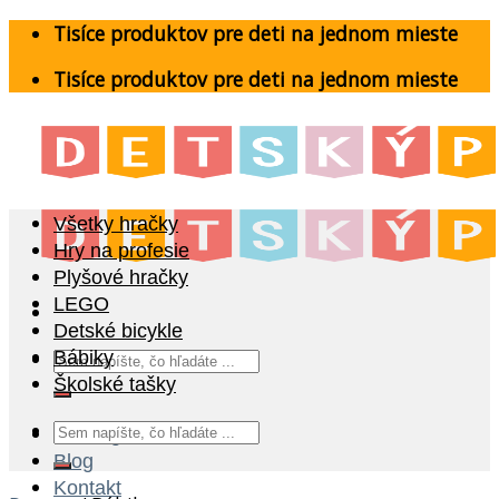
Skip
Tisíce produktov pre deti na jednom mieste
to
Tisíce produktov pre deti na jednom mieste
content
Všetky hračky
Hry na profesie
Plyšové hračky
LEGO
Detské bicykle
Hľadať:
Bábiky
Školské tašky
Hľadať:
Katalóg
Blog
Kontakt