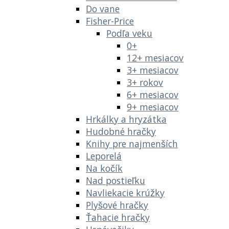
Do vane
Fisher-Price
Podľa veku
0+
12+ mesiacov
3+ mesiacov
3+ rokov
6+ mesiacov
9+ mesiacov
Hrkálky a hryzátka
Hudobné hračky
Knihy pre najmenších
Leporelá
Na kočík
Nad postieľku
Navliekacie krúžky
Plyšové hračky
Ťahacie hračky