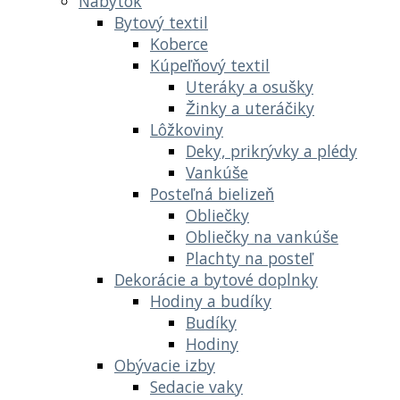
Nábytok
Bytový textil
Koberce
Kúpeľňový textil
Uteráky a osušky
Žinky a uteráčiky
Lôžkoviny
Deky, prikrývky a plédy
Vankúše
Posteľná bielizeň
Obliečky
Obliečky na vankúše
Plachty na posteľ
Dekorácie a bytové doplnky
Hodiny a budíky
Budíky
Hodiny
Obývacie izby
Sedacie vaky