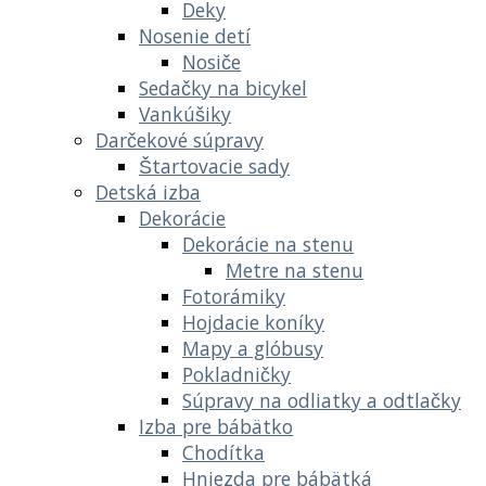
Deky
Nosenie detí
Nosiče
Sedačky na bicykel
Vankúšiky
Darčekové súpravy
Štartovacie sady
Detská izba
Dekorácie
Dekorácie na stenu
Metre na stenu
Fotorámiky
Hojdacie koníky
Mapy a glóbusy
Pokladničky
Súpravy na odliatky a odtlačky
Izba pre bábätko
Chodítka
Hniezda pre bábätká