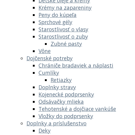
Detské oleje a krémy
Krémy na zapareniny
Peny do kúpeľa
Sprchové gély
Starostlivosť o vlasy
Starostlivosť o zuby
Zubné pasty
Vône
Dojčenské potreby
Chrániče bradaviek a náplasti
Cumlíky
Retiazky
Doplnky stravy
Kojenecké podprsenky
Odsávačky mlieka
Tehotenské a dojčiace vankúše
Vložky do podprsenky
Doplnky a príslušenstvo
Deky