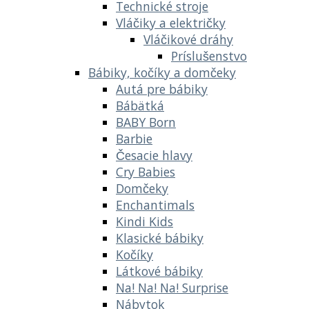
Technické stroje
Vláčiky a električky
Vláčikové dráhy
Príslušenstvo
Bábiky, kočíky a domčeky
Autá pre bábiky
Bábätká
BABY Born
Barbie
Česacie hlavy
Cry Babies
Domčeky
Enchantimals
Kindi Kids
Klasické bábiky
Kočíky
Látkové bábiky
Na! Na! Na! Surprise
Nábytok