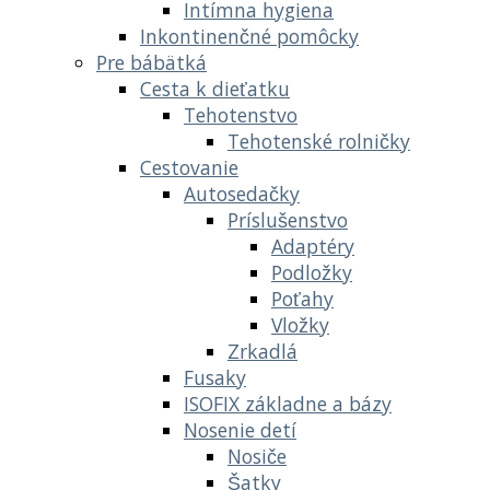
Intímna hygiena
Inkontinenčné pomôcky
Pre bábätká
Cesta k dieťatku
Tehotenstvo
Tehotenské rolničky
Cestovanie
Autosedačky
Príslušenstvo
Adaptéry
Podložky
Poťahy
Vložky
Zrkadlá
Fusaky
ISOFIX základne a bázy
Nosenie detí
Nosiče
Šatky