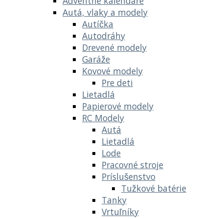
Adventné kalendáre
Autá, vlaky a modely
Autíčka
Autodráhy
Drevené modely
Garáže
Kovové modely
Pre deti
Lietadlá
Papierové modely
RC Modely
Autá
Lietadlá
Lode
Pracovné stroje
Príslušenstvo
Tužkové batérie
Tanky
Vrtuľníky