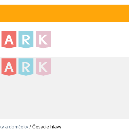
íky a domčeky
/
Česacie hlavy