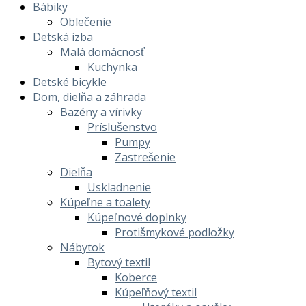
Bábiky
Oblečenie
Detská izba
Malá domácnosť
Kuchynka
Detské bicykle
Dom, dielňa a záhrada
Bazény a vírivky
Príslušenstvo
Pumpy
Zastrešenie
Dielňa
Uskladnenie
Kúpeľne a toalety
Kúpeľnové doplnky
Protišmykové podložky
Nábytok
Bytový textil
Koberce
Kúpeľňový textil