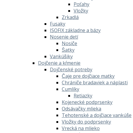
Poťahy
Vložky
Zrkadlá
Fusaky
ISOFIX základne a bázy
Nosenie detí
Nosiče
Šatky
Vankúšiky
Dojčenie a kŕmenie
Dojčenské potreby
Čaje pre dojčiace matky
Chrániče bradaviek a náplasti
Cumlíky
Retiazky
Kojenecké podprsenky
Odsávačky mlieka
Tehotenské a dojčiace vankúše
Vložky do podprsenky
Vrecká na mlieko