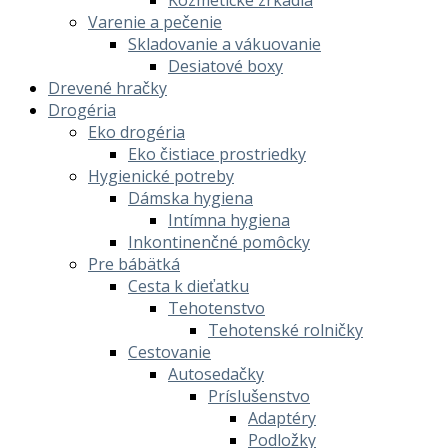
Kozmetické zrkadlá
Varenie a pečenie
Skladovanie a vákuovanie
Desiatové boxy
Drevené hračky
Drogéria
Eko drogéria
Eko čistiace prostriedky
Hygienické potreby
Dámska hygiena
Intímna hygiena
Inkontinenčné pomôcky
Pre bábätká
Cesta k dieťatku
Tehotenstvo
Tehotenské rolničky
Cestovanie
Autosedačky
Príslušenstvo
Adaptéry
Podložky