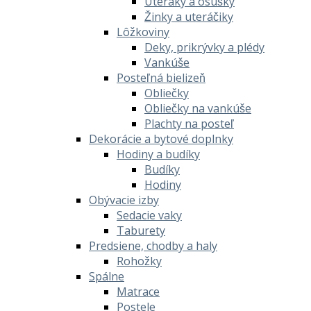
Uteráky a osušky
Žinky a uteráčiky
Lôžkoviny
Deky, prikrývky a plédy
Vankúše
Posteľná bielizeň
Obliečky
Obliečky na vankúše
Plachty na posteľ
Dekorácie a bytové doplnky
Hodiny a budíky
Budíky
Hodiny
Obývacie izby
Sedacie vaky
Taburety
Predsiene, chodby a haly
Rohožky
Spálne
Matrace
Postele