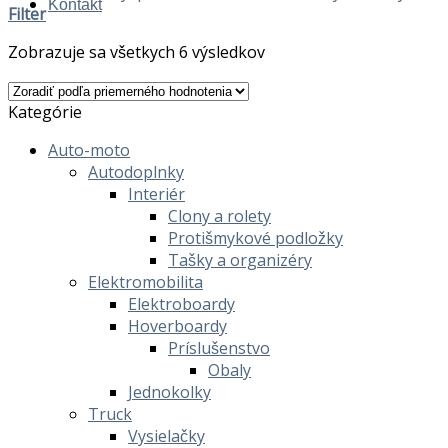
Kontakt
Filter
Zobrazuje sa všetkych 6 výsledkov
Kategórie
Auto-moto
Autodoplnky
Interiér
Clony a rolety
Protišmykové podložky
Tašky a organizéry
Elektromobilita
Elektroboardy
Hoverboardy
Príslušenstvo
Obaly
Jednokolky
Truck
Vysielačky