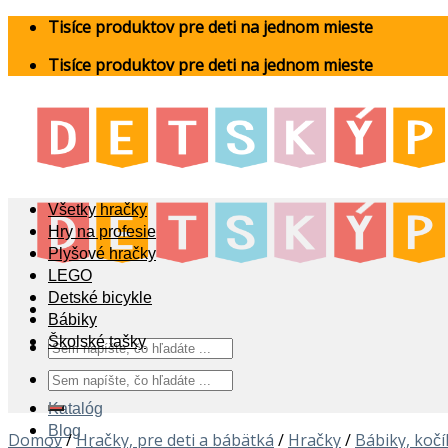
Skip
Tisíce produktov pre deti na jednom mieste
to
Tisíce produktov pre deti na jednom mieste
content
Všetky hračky
Hry na profesie
Plyšové hračky
LEGO
Detské bicykle
Bábiky
Školské tašky
Hľadať:
Hľadať:
Katalóg
Blog
Domov
/
Hračky, pre deti a bábätká
/
Hračky
/
Bábiky, koč