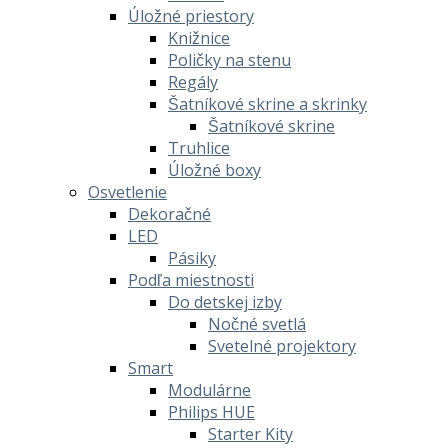
Úložné priestory
Knižnice
Poličky na stenu
Regály
Šatníkové skrine a skrinky
Šatníkové skrine
Truhlice
Úložné boxy
Osvetlenie
Dekoračné
LED
Pásiky
Podľa miestnosti
Do detskej izby
Nočné svetlá
Svetelné projektory
Smart
Modulárne
Philips HUE
Starter Kity