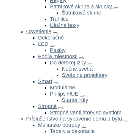
Regály
Šatníkové skrine a skrinky
Šatníkové skrine
Truhlice
Úložné boxy
Osvetlenie
Dekoračné
LED
Pásiky
Podľa miestnosti
Do detskej izby
Nočné svetlá
Svetelné projektory
Smart
Modulárne
Philips HUE
Starter Kity
Stropné
Stropné ventilátory so svetlom
Príslušenstvo na vybavenie domu a bytu
Maliarske potreby
Tapety a dekorácie