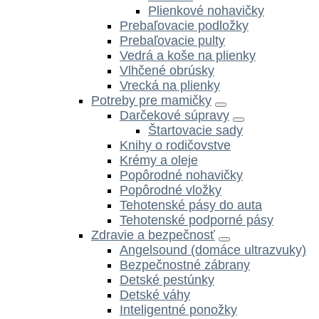
Plienkové nohavičky
Prebaľovacie podložky
Prebaľovacie pulty
Vedrá a koše na plienky
Vlhčené obrúsky
Vrecká na plienky
Potreby pre mamičky
Darčekové súpravy
Štartovacie sady
Knihy o rodičovstve
Krémy a oleje
Popôrodné nohavičky
Popôrodné vložky
Tehotenské pásy do auta
Tehotenské podporné pásy
Zdravie a bezpečnosť
Angelsound (domáce ultrazvuky)
Bezpečnostné zábrany
Detské pestúnky
Detské váhy
Inteligentné ponožky