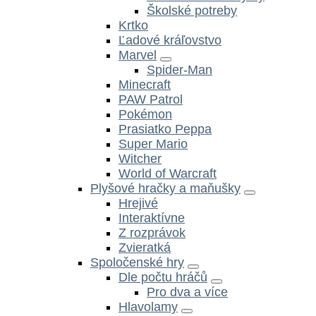
Školské potreby
Krtko
Ľadové kráľovstvo
Marvel
Spider-Man
Minecraft
PAW Patrol
Pokémon
Prasiatko Peppa
Super Mario
Witcher
World of Warcraft
Plyšové hračky a maňušky
Hrejivé
Interaktívne
Z rozprávok
Zvieratká
Spoločenské hry
Dle počtu hráčů
Pro dva a více
Hlavolamy