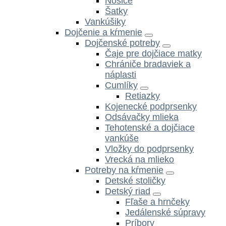
Nosiče
Šatky
Vankúšiky
Dojčenie a kŕmenie
Dojčenské potreby
Čaje pre dojčiace matky
Chrániče bradaviek a
náplasti
Cumlíky
Retiazky
Kojenecké podprsenky
Odsávačky mlieka
Tehotenské a dojčiace
vankúše
Vložky do podprsenky
Vrecká na mlieko
Potreby na kŕmenie
Detské stoličky
Detský riad
Fľaše a hrnčeky
Jedálenské súpravy
Príbory