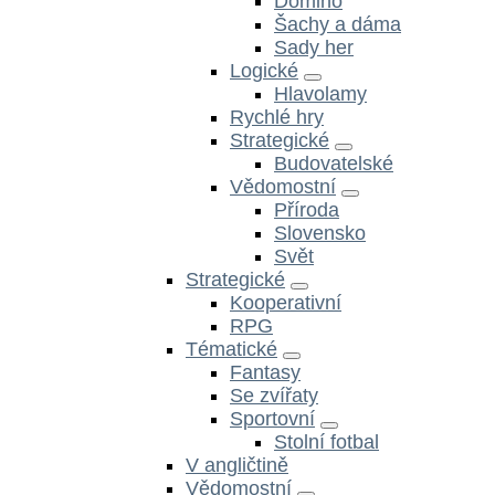
Domino
Šachy a dáma
Sady her
Logické
Hlavolamy
Rychlé hry
Strategické
Budovatelské
Vědomostní
Příroda
Slovensko
Svět
Strategické
Kooperativní
RPG
Tématické
Fantasy
Se zvířaty
Sportovní
Stolní fotbal
V angličtině
Vědomostní