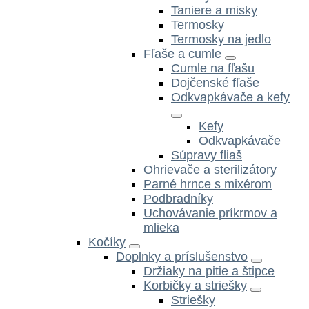
Taniere a misky
Termosky
Termosky na jedlo
Fľaše a cumle
Cumle na fľašu
Dojčenské fľaše
Odkvapkávače a kefy
Kefy
Odkvapkávače
Súpravy fliaš
Ohrievače a sterilizátory
Parné hrnce s mixérom
Podbradníky
Uchovávanie príkrmov a
mlieka
Kočíky
Doplnky a príslušenstvo
Držiaky na pitie a štipce
Korbičky a striešky
Striešky