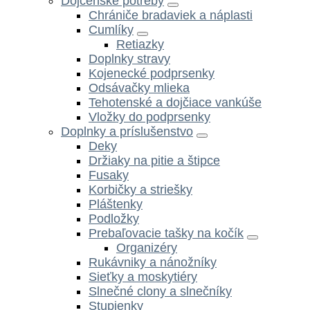
Dojčenské potreby
Chrániče bradaviek a náplasti
Cumlíky
Retiazky
Doplnky stravy
Kojenecké podprsenky
Odsávačky mlieka
Tehotenské a dojčiace vankúše
Vložky do podprsenky
Doplnky a príslušenstvo
Deky
Držiaky na pitie a štipce
Fusaky
Korbičky a striešky
Pláštenky
Podložky
Prebaľovacie tašky na kočík
Organizéry
Rukávniky a nánožníky
Sieťky a moskytiéry
Slnečné clony a slnečníky
Stupienky