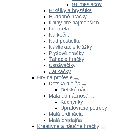
9+ mesiacov
Hrkálky a hryzátka
Hudobné hračky
Knihy pre najmenších
Leporelá
Na kočík
Nad postieľku
Navliekacie krúžky
Plyšové hračky
Ťahacie hračky
Uspávačiky
Zatĺkačky
Hry na profesie
Detská dielňa
Detské náradie
Malá domácnosť
Kuchynky
Upratovacie potreby
Malá ordinácia
Malá predajňa
Kreatívne a náučné hračky