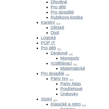
Dřevěné
Pro děti
Pro dospělé
Rubikova kostka
Karetní
Dětské
Dixit
Logické
POP IT
Pro děti
Deskové
Monopoly
Vzdělávací
Matematické
Pro dospělé
Párty hry
Party Alias
Postřehové
Únikovky
Stolní
Klasické a retro