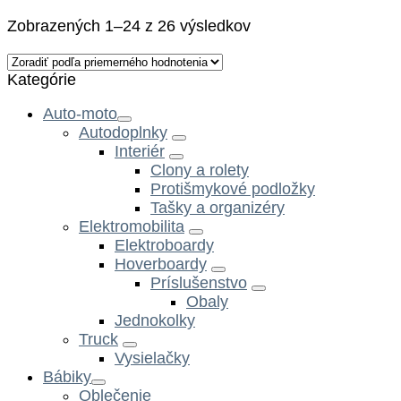
Zobrazených 1–24 z 26 výsledkov
Kategórie
Auto-moto
Autodoplnky
Interiér
Clony a rolety
Protišmykové podložky
Tašky a organizéry
Elektromobilita
Elektroboardy
Hoverboardy
Príslušenstvo
Obaly
Jednokolky
Truck
Vysielačky
Bábiky
Oblečenie