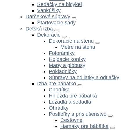
Sedačky na bicykel
Vankúšiky
Darčekové súpravy
Štartovacie sady
Detská izba
Dekorácie
Dekorácie na stenu
Metre na stenu
Fotorámiky
Hojdacie koníky
Mapy a glóbusy
Pokladničky
Súpravy na odliatky a odtlačky
Izba pre bábätko
Chodítka
Hniezda pre bábätká
Ležadlá a sedadlá
Ohrádky
Postieľky a príslušenstvo
Cestovné
Hamaky pre bábätká