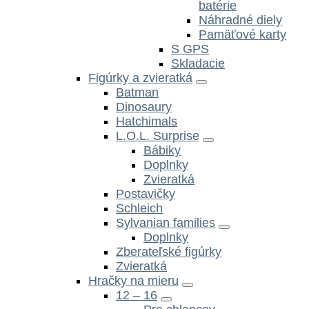
batérie
Náhradné diely
Pamäťové karty
S GPS
Skladacie
Figúrky a zvieratká
Batman
Dinosaury
Hatchimals
L.O.L. Surprise
Bábiky
Doplnky
Zvieratká
Postavičky
Schleich
Sylvanian families
Doplnky
Zberateľské figúrky
Zvieratká
Hračky na mieru
12 – 16