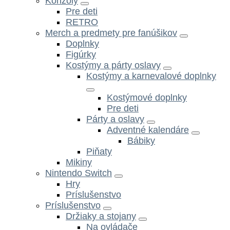
Konzoly
Pre deti
RETRO
Merch a predmety pre fanúšikov
Doplnky
Figúrky
Kostýmy a párty oslavy
Kostýmy a karnevalové doplnky
Kostýmové doplnky
Pre deti
Párty a oslavy
Adventné kalendáre
Bábiky
Piňaty
Mikiny
Nintendo Switch
Hry
Príslušenstvo
Príslušenstvo
Držiaky a stojany
Na ovládače