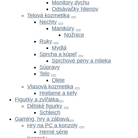
Monitory dychu
Odsávačky hlienov
Telová kozmetika
Nechty
Manikúry
Nožnice
Ruky
Mydlá
Sprcha a kúpeľ
Sprchové peny a mlieka
Súpravy
Telo
Oleje
Vlasová kozmetika
Hrebene a kefy
Figurky a zvířátka
Dětské figurky
Schleich
Gaming, hry a zábava
Hry na PC a konzoly
Herné série