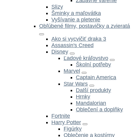
Zábavné varenie
Slizy
Šminky a maľovátka
Vyšívanie a pletenie
Obľúbené filmy, postavičky a zvieratá
Ako si vycvičiť draka 3
Assassin's Creed
Disney
Ľadové kráľovstvo
Školní potřeby
Marvel
Captain America
Star Wars
Další produkty
Hrnky
Mandalorian
Oblečení a doplňky
Fortnite
Harry Potter
Figúrky
Oblečenie a kostýmy