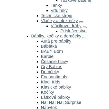
Tužkové batérie
Tanky
Vrtuľníky
Technické stroje
Vláčiky a električky
Vláčikové dráhy
Príslušenstvo
Bábiky, kočíky a domčeky
Autá pre bábiky
Bábätká
BABY Born
Barbie
Česacie hlavy
Cry Babies
Domčeky
Enchantimals
Kindi Kids
Klasické bábiky
Kočíky
Látkové bábiky
Na! Na! Na! Surprise
Nábytok