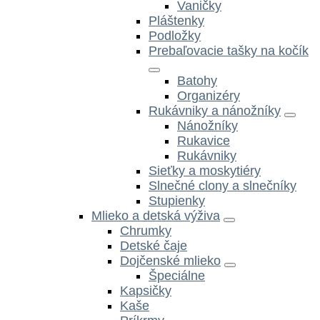
Vaničky
Pláštenky
Podložky
Prebaľovacie tašky na kočík
Batohy
Organizéry
Rukávniky a nánožníky
Nánožníky
Rukavice
Rukávniky
Sieťky a moskytiéry
Slnečné clony a slnečníky
Stupienky
Mlieko a detská výživa
Chrumky
Detské čaje
Dojčenské mlieko
Špeciálne
Kapsičky
Kaše