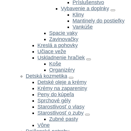
Príslušenstvo
Vybavenie a doplnky
Kliny
Mantinely do postieľky
Vankúše
Spacie vaky
Zavinovačky
Kreslá a pohovky
Učiace veže
Uskladnenie hračiek
Koše
Organizéry
Detská kozmetika
Detské oleje a krémy
Krémy na zapareniny
Peny do kúpeľa
Sprchové gély
Starostlivosť o vlasy
Starostlivosť o zuby
Zubné pasty
Vône