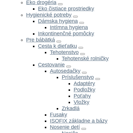
Eko drogéria
Eko čistiace prostriedky
Hygienické potreby
Dámska hygiena
Intímna hygiena
Inkontinenčné pomôcky
Pre bábätká
Cesta k dieťatku
Tehotenstvo
Tehotenské rolničky
Cestovanie
Autosedačky
Príslušenstvo
Adaptéry
Podložky
Poťahy
Vložky
Zrkadlá
Fusaky
ISOFIX základne a bázy
Nosenie detí