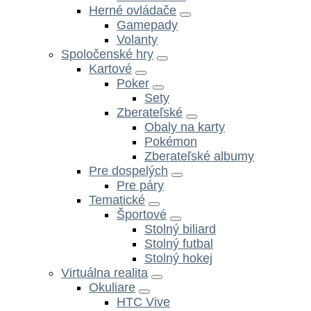
Herné ovládače
Gamepady
Volanty
Spoločenské hry
Kartové
Poker
Sety
Zberateľské
Obaly na karty
Pokémon
Zberateľské albumy
Pre dospelých
Pre páry
Tematické
Športové
Stolný biliard
Stolný futbal
Stolný hokej
Virtuálna realita
Okuliare
HTC Vive