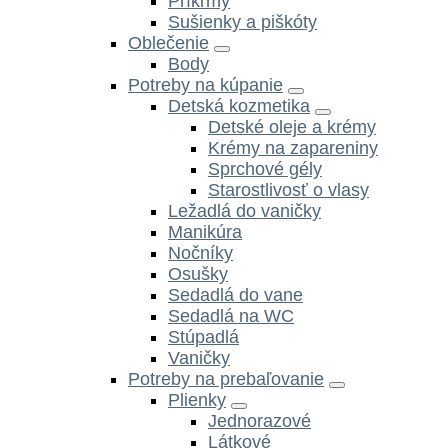
Príkrmy
Sušienky a piškóty
Oblečenie
Body
Potreby na kúpanie
Detská kozmetika
Detské oleje a krémy
Krémy na zapareniny
Sprchové gély
Starostlivosť o vlasy
Ležadlá do vaničky
Manikúra
Nočníky
Osušky
Sedadlá do vane
Sedadlá na WC
Stúpadlá
Vaničky
Potreby na prebaľovanie
Plienky
Jednorazové
Látkové