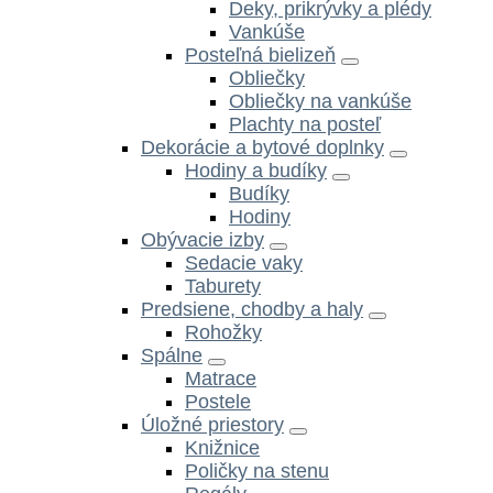
Deky, prikrývky a plédy
Vankúše
Posteľná bielizeň
Obliečky
Obliečky na vankúše
Plachty na posteľ
Dekorácie a bytové doplnky
Hodiny a budíky
Budíky
Hodiny
Obývacie izby
Sedacie vaky
Taburety
Predsiene, chodby a haly
Rohožky
Spálne
Matrace
Postele
Úložné priestory
Knižnice
Poličky na stenu