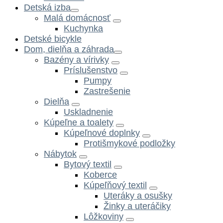
Detská izba
Malá domácnosť
Kuchynka
Detské bicykle
Dom, dielňa a záhrada
Bazény a vírivky
Príslušenstvo
Pumpy
Zastrešenie
Dielňa
Uskladnenie
Kúpeľne a toalety
Kúpeľnové doplnky
Protišmykové podložky
Nábytok
Bytový textil
Koberce
Kúpeľňový textil
Uteráky a osušky
Žinky a uteráčiky
Lôžkoviny