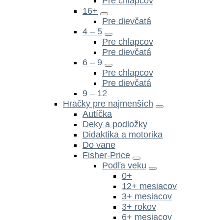
Pre chlapcov
16+
Pre dievčatá
4 – 5
Pre chlapcov
Pre dievčatá
6 – 9
Pre chlapcov
Pre dievčatá
9 – 12
Hračky pre najmenších
Autíčka
Deky a podložky
Didaktika a motorika
Do vane
Fisher-Price
Podľa veku
0+
12+ mesiacov
3+ mesiacov
3+ rokov
6+ mesiacov