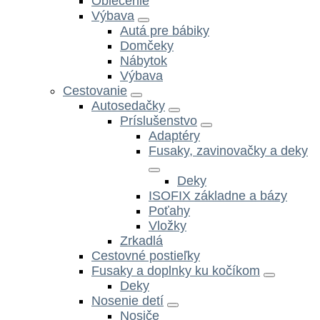
Oblečenie
Výbava
Autá pre bábiky
Domčeky
Nábytok
Výbava
Cestovanie
Autosedačky
Príslušenstvo
Adaptéry
Fusaky, zavinovačky a deky
Deky
ISOFIX základne a bázy
Poťahy
Vložky
Zrkadlá
Cestovné postieľky
Fusaky a doplnky ku kočíkom
Deky
Nosenie detí
Nosiče