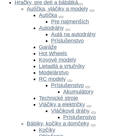
Hračky, pre deti a bábätká
Autíčka, vláčiky a modely
Autíčka
Pre najmenších
Autodráhy
Autá na autodráhy
Príslušenstvo
Garáže
Hot Wheels
Kovové modely
Lietadlá a vrtuľníky
Modelárstvo
RC modely
Príslušenstvo
Akumulátory
Technické stroje
Vláčiky a električky
Vláčikové dráhy
Príslušenstvo
Bábiky, kočíky a domčeky
Kočíky