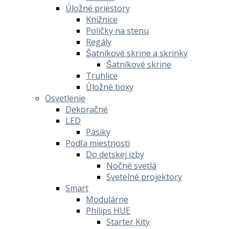
Úložné priestory
Knižnice
Poličky na stenu
Regály
Šatníkové skrine a skrinky
Šatníkové skrine
Truhlice
Úložné boxy
Osvetlenie
Dekoračné
LED
Pásiky
Podľa miestnosti
Do detskej izby
Nočné svetlá
Svetelné projektory
Smart
Modulárne
Philips HUE
Starter Kity