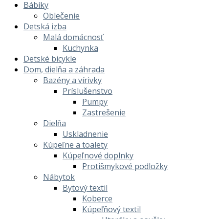
Bábiky
Oblečenie
Detská izba
Malá domácnosť
Kuchynka
Detské bicykle
Dom, dielňa a záhrada
Bazény a vírivky
Príslušenstvo
Pumpy
Zastrešenie
Dielňa
Uskladnenie
Kúpeľne a toalety
Kúpeľnové doplnky
Protišmykové podložky
Nábytok
Bytový textil
Koberce
Kúpeľňový textil