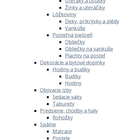
Uteráky a osušky
Žinky a uteráčiky
Lôžkoviny
Deky, prikrývky a plédy
Vankúše
Posteľná bielizeň
Obliečky
Obliečky na vankúše
Plachty na posteľ
Dekorácie a bytové doplnky
Hodiny a budíky
Budíky
Hodiny
Obývacie izby
Sedacie vaky
Taburety
Predsiene, chodby a haly
Rohožky
Spálne
Matrace
Postele