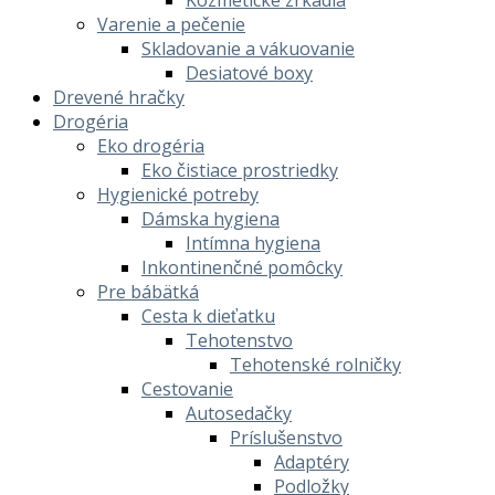
Kozmetické zrkadlá
Varenie a pečenie
Skladovanie a vákuovanie
Desiatové boxy
Drevené hračky
Drogéria
Eko drogéria
Eko čistiace prostriedky
Hygienické potreby
Dámska hygiena
Intímna hygiena
Inkontinenčné pomôcky
Pre bábätká
Cesta k dieťatku
Tehotenstvo
Tehotenské rolničky
Cestovanie
Autosedačky
Príslušenstvo
Adaptéry
Podložky