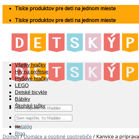
Skip
Tisíce produktov pre deti na jednom mieste
to
Tisíce produktov pre deti na jednom mieste
content
Všetky hračky
Hry na profesie
Plyšové hračky
LEGO
Detské bicykle
Bábiky
Školské tašky
Hľadať:
Hľadať:
Katalóg
Blog
Domov
/
Domáce a osobné spotrebiče
/
Kanvice a príprav