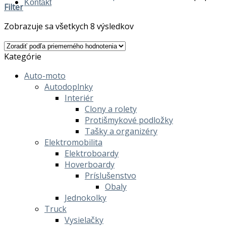
Kontakt
Filter
Zobrazuje sa všetkych 8 výsledkov
Kategórie
Auto-moto
Autodoplnky
Interiér
Clony a rolety
Protišmykové podložky
Tašky a organizéry
Elektromobilita
Elektroboardy
Hoverboardy
Príslušenstvo
Obaly
Jednokolky
Truck
Vysielačky