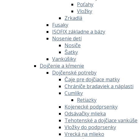
Poťahy
Vložky
Zrkadlá
Fusaky
ISOFIX základne a bázy
Nosenie detí
Nosiče
Šatky
Vankúšiky
Dojčenie a kŕmenie
Dojčenské potreby
Čaje pre dojčiace matky
Chrániče bradaviek a náplasti
Cumlíky
Retiazky
Kojenecké podprsenky
Odsávačky mlieka
Tehotenské a dojčiace vankúše
Vložky do podprsenky
Vrecká na mlieko