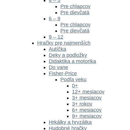
4 – 5
Pre chlapcov
Pre dievčatá
6 – 9
Pre chlapcov
Pre dievčatá
9 – 12
Hračky pre najmenších
Autíčka
Deky a podložky
Didaktika a motorika
Do vane
Fisher-Price
Podľa veku
0+
12+ mesiacov
3+ mesiacov
3+ rokov
6+ mesiacov
9+ mesiacov
Hrkálky a hryzátka
Hudobné hračky