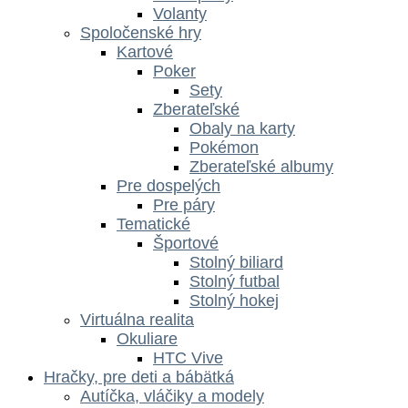
Volanty
Spoločenské hry
Kartové
Poker
Sety
Zberateľské
Obaly na karty
Pokémon
Zberateľské albumy
Pre dospelých
Pre páry
Tematické
Športové
Stolný biliard
Stolný futbal
Stolný hokej
Virtuálna realita
Okuliare
HTC Vive
Hračky, pre deti a bábätká
Autíčka, vláčiky a modely