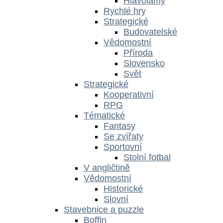
Hlavolamy
Rychlé hry
Strategické
Budovatelské
Vědomostní
Příroda
Slovensko
Svět
Strategické
Kooperativní
RPG
Tématické
Fantasy
Se zvířaty
Sportovní
Stolní fotbal
V angličtině
Vědomostní
Historické
Slovní
Stavebnice a puzzle
Boffin