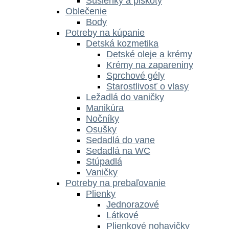
Sušienky a piškóty
Oblečenie
Body
Potreby na kúpanie
Detská kozmetika
Detské oleje a krémy
Krémy na zapareniny
Sprchové gély
Starostlivosť o vlasy
Ležadlá do vaničky
Manikúra
Nočníky
Osušky
Sedadlá do vane
Sedadlá na WC
Stúpadlá
Vaničky
Potreby na prebaľovanie
Plienky
Jednorazové
Látkové
Plienkové nohavičky