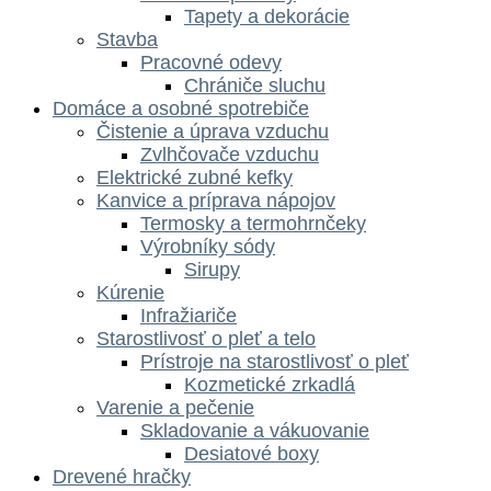
Tapety a dekorácie
Stavba
Pracovné odevy
Chrániče sluchu
Domáce a osobné spotrebiče
Čistenie a úprava vzduchu
Zvlhčovače vzduchu
Elektrické zubné kefky
Kanvice a príprava nápojov
Termosky a termohrnčeky
Výrobníky sódy
Sirupy
Kúrenie
Infražiariče
Starostlivosť o pleť a telo
Prístroje na starostlivosť o pleť
Kozmetické zrkadlá
Varenie a pečenie
Skladovanie a vákuovanie
Desiatové boxy
Drevené hračky