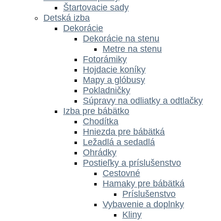
Štartovacie sady
Detská izba
Dekorácie
Dekorácie na stenu
Metre na stenu
Fotorámiky
Hojdacie koníky
Mapy a glóbusy
Pokladničky
Súpravy na odliatky a odtlačky
Izba pre bábätko
Chodítka
Hniezda pre bábätká
Ležadlá a sedadlá
Ohrádky
Postieľky a príslušenstvo
Cestovné
Hamaky pre bábätká
Príslušenstvo
Vybavenie a doplnky
Kliny