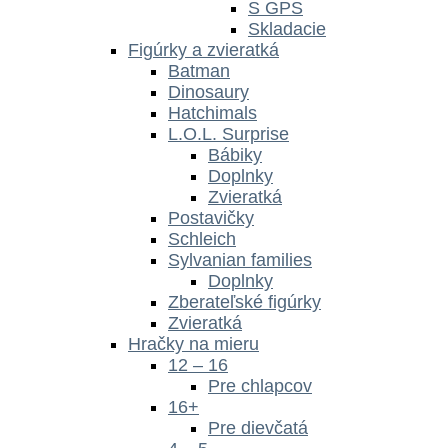
S GPS
Skladacie
Figúrky a zvieratká
Batman
Dinosaury
Hatchimals
L.O.L. Surprise
Bábiky
Doplnky
Zvieratká
Postavičky
Schleich
Sylvanian families
Doplnky
Zberateľské figúrky
Zvieratká
Hračky na mieru
12 – 16
Pre chlapcov
16+
Pre dievčatá