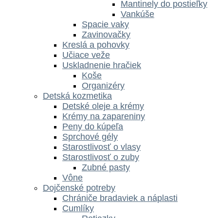
Mantinely do postieľky
Vankúše
Spacie vaky
Zavinovačky
Kreslá a pohovky
Učiace veže
Uskladnenie hračiek
Koše
Organizéry
Detská kozmetika
Detské oleje a krémy
Krémy na zapareniny
Peny do kúpeľa
Sprchové gély
Starostlivosť o vlasy
Starostlivosť o zuby
Zubné pasty
Vône
Dojčenské potreby
Chrániče bradaviek a náplasti
Cumlíky