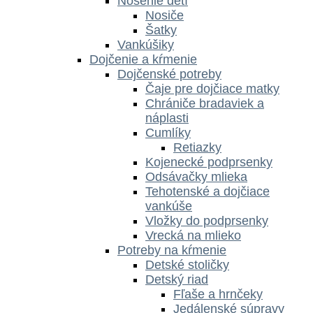
Nosenie detí
Nosiče
Šatky
Vankúšiky
Dojčenie a kŕmenie
Dojčenské potreby
Čaje pre dojčiace matky
Chrániče bradaviek a
náplasti
Cumlíky
Retiazky
Kojenecké podprsenky
Odsávačky mlieka
Tehotenské a dojčiace
vankúše
Vložky do podprsenky
Vrecká na mlieko
Potreby na kŕmenie
Detské stoličky
Detský riad
Fľaše a hrnčeky
Jedálenské súpravy