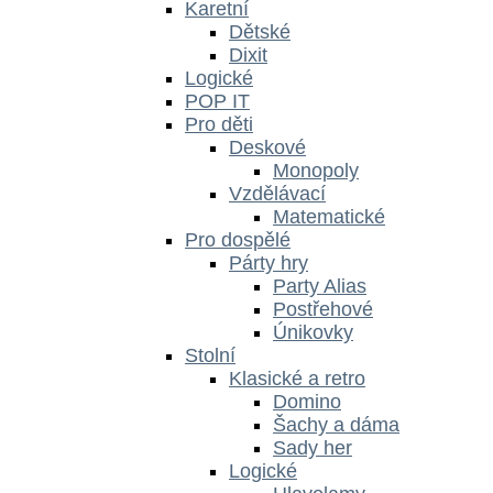
Karetní
Dětské
Dixit
Logické
POP IT
Pro děti
Deskové
Monopoly
Vzdělávací
Matematické
Pro dospělé
Párty hry
Party Alias
Postřehové
Únikovky
Stolní
Klasické a retro
Domino
Šachy a dáma
Sady her
Logické