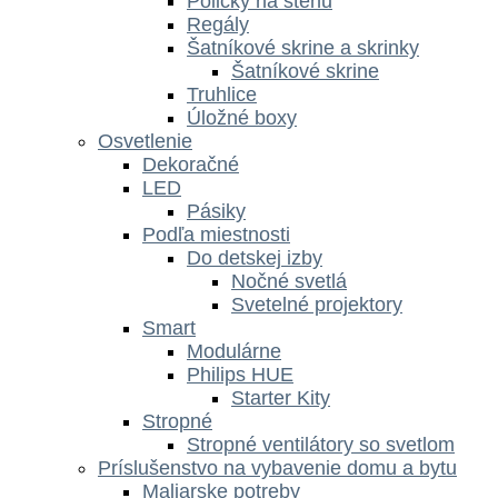
Poličky na stenu
Regály
Šatníkové skrine a skrinky
Šatníkové skrine
Truhlice
Úložné boxy
Osvetlenie
Dekoračné
LED
Pásiky
Podľa miestnosti
Do detskej izby
Nočné svetlá
Svetelné projektory
Smart
Modulárne
Philips HUE
Starter Kity
Stropné
Stropné ventilátory so svetlom
Príslušenstvo na vybavenie domu a bytu
Maliarske potreby