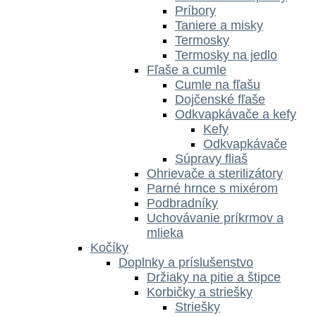
Príbory
Taniere a misky
Termosky
Termosky na jedlo
Fľaše a cumle
Cumle na fľašu
Dojčenské fľaše
Odkvapkávače a kefy
Kefy
Odkvapkávače
Súpravy fliaš
Ohrievače a sterilizátory
Parné hrnce s mixérom
Podbradníky
Uchovávanie príkrmov a
mlieka
Kočíky
Doplnky a príslušenstvo
Držiaky na pitie a štipce
Korbičky a striešky
Striešky