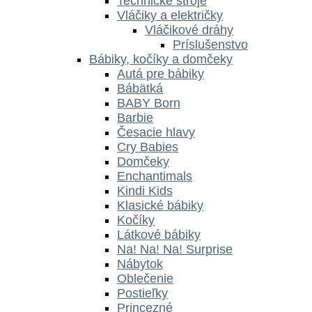
Technické stroje
Vláčiky a električky
Vláčikové dráhy
Príslušenstvo
Bábiky, kočíky a domčeky
Autá pre bábiky
Bábätká
BABY Born
Barbie
Česacie hlavy
Cry Babies
Domčeky
Enchantimals
Kindi Kids
Klasické bábiky
Kočíky
Látkové bábiky
Na! Na! Na! Surprise
Nábytok
Oblečenie
Postieľky
Princezné