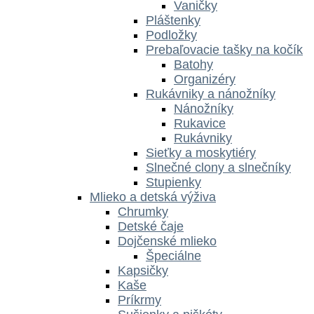
Vaničky
Pláštenky
Podložky
Prebaľovacie tašky na kočík
Batohy
Organizéry
Rukávniky a nánožníky
Nánožníky
Rukavice
Rukávniky
Sieťky a moskytiéry
Slnečné clony a slnečníky
Stupienky
Mlieko a detská výživa
Chrumky
Detské čaje
Dojčenské mlieko
Špeciálne
Kapsičky
Kaše
Príkrmy