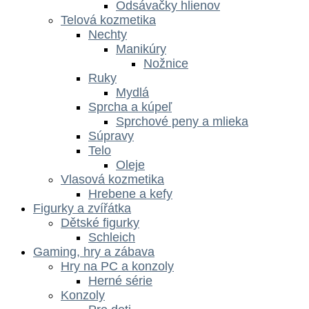
Odsávačky hlienov
Telová kozmetika
Nechty
Manikúry
Nožnice
Ruky
Mydlá
Sprcha a kúpeľ
Sprchové peny a mlieka
Súpravy
Telo
Oleje
Vlasová kozmetika
Hrebene a kefy
Figurky a zvířátka
Dětské figurky
Schleich
Gaming, hry a zábava
Hry na PC a konzoly
Herné série
Konzoly