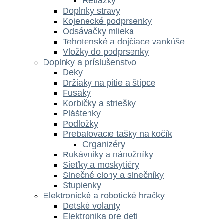
Retiazky
Doplnky stravy
Kojenecké podprsenky
Odsávačky mlieka
Tehotenské a dojčiace vankúše
Vložky do podprsenky
Doplnky a príslušenstvo
Deky
Držiaky na pitie a štipce
Fusaky
Korbičky a striešky
Pláštenky
Podložky
Prebaľovacie tašky na kočík
Organizéry
Rukávniky a nánožníky
Sieťky a moskytiéry
Slnečné clony a slnečníky
Stupienky
Elektronické a robotické hračky
Detské volanty
Elektronika pre deti