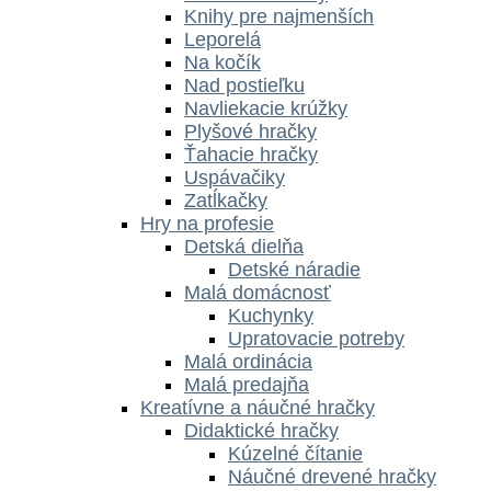
Knihy pre najmenších
Leporelá
Na kočík
Nad postieľku
Navliekacie krúžky
Plyšové hračky
Ťahacie hračky
Uspávačiky
Zatĺkačky
Hry na profesie
Detská dielňa
Detské náradie
Malá domácnosť
Kuchynky
Upratovacie potreby
Malá ordinácia
Malá predajňa
Kreatívne a náučné hračky
Didaktické hračky
Kúzelné čítanie
Náučné drevené hračky