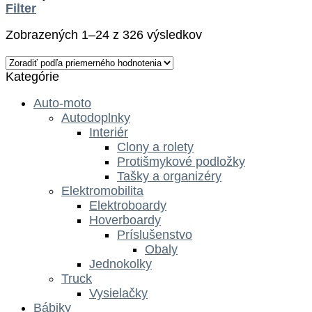
Filter
Zobrazených 1–24 z 326 výsledkov
Kategórie
Auto-moto
Autodoplnky
Interiér
Clony a rolety
Protišmykové podložky
Tašky a organizéry
Elektromobilita
Elektroboardy
Hoverboardy
Príslušenstvo
Obaly
Jednokolky
Truck
Vysielačky
Bábiky