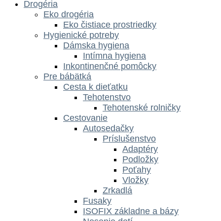
Drogéria
Eko drogéria
Eko čistiace prostriedky
Hygienické potreby
Dámska hygiena
Intímna hygiena
Inkontinenčné pomôcky
Pre bábätká
Cesta k dieťatku
Tehotenstvo
Tehotenské rolničky
Cestovanie
Autosedačky
Príslušenstvo
Adaptéry
Podložky
Poťahy
Vložky
Zrkadlá
Fusaky
ISOFIX základne a bázy