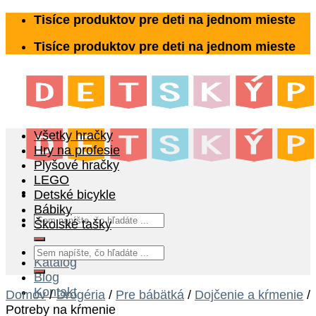
Skip
Tisíce produktov pre deti na jednom mieste
to
Tisíce produktov pre deti na jednom mieste
content
Všetky hračky
Hry na profesie
Plyšové hračky
LEGO
Detské bicykle
Bábiky
Hľadať:
Školské tašky
Hľadať:
Katalóg
Blog
Kontakt
Domov
/
Drogéria
/
Pre bábätká
/
Dojčenie a kŕmenie
/
Potreby na kŕmenie