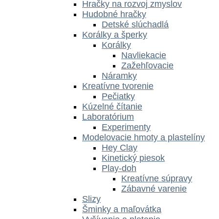
Hračky na rozvoj zmyslov
Hudobné hračky
Detské slúchadlá
Korálky a šperky
Korálky
Navliekacie
Zažehľovacie
Náramky
Kreatívne tvorenie
Pečiatky
Kúzelné čítanie
Laboratórium
Experimenty
Modelovacie hmoty a plastelíny
Hey Clay
Kinetický piesok
Play-doh
Kreatívne súpravy
Zábavné varenie
Slizy
Šminky a maľovátka