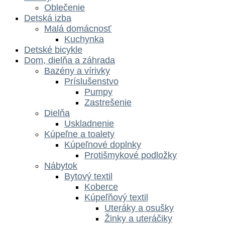
Oblečenie
Detská izba
Malá domácnosť
Kuchynka
Detské bicykle
Dom, dielňa a záhrada
Bazény a vírivky
Príslušenstvo
Pumpy
Zastrešenie
Dielňa
Uskladnenie
Kúpeľne a toalety
Kúpeľnové doplnky
Protišmykové podložky
Nábytok
Bytový textil
Koberce
Kúpeľňový textil
Uteráky a osušky
Žinky a uteráčiky