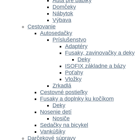
Autá pre bábiky
Domčeky
Nábytok
Výbava
Cestovanie
Autosedačky
Príslušenstvo
Adaptéry
Fusaky, zavinovačky a deky
Deky
ISOFIX základne a bázy
Poťahy
Vložky
Zrkadlá
Cestovné postieľky
Fusaky a doplnky ku kočíkom
Deky
Nosenie detí
Nosiče
Sedačky na bicykel
Vankúšiky
Darčekové súpravy