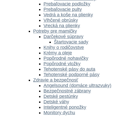
Prebaľovacie podložky
Prebaľovacie pulty
Vedrá a koše na plienky
Vlhčené obrúsky
Vrecká na plienky
Potreby pre mamičky
Darčekové súpravy
Štartovacie sady
Knihy o rodičovstve
Krémy a oleje
Popôrodné nohavičky
Popôrodné vložky
Tehotenské pásy do auta
Tehotenské podporné pásy
Zdravie a bezpečnosť
Angelsound (domáce ultrazvuky)
Bezpečnostné zábrany
Detské pestúnky
Detské váhy
Inteligentné ponožky
Monitory dychu