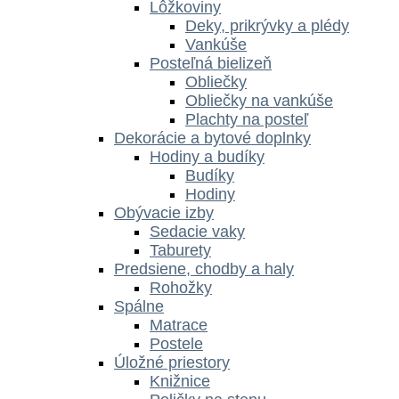
Lôžkoviny
Deky, prikrývky a plédy
Vankúše
Posteľná bielizeň
Obliečky
Obliečky na vankúše
Plachty na posteľ
Dekorácie a bytové doplnky
Hodiny a budíky
Budíky
Hodiny
Obývacie izby
Sedacie vaky
Taburety
Predsiene, chodby a haly
Rohožky
Spálne
Matrace
Postele
Úložné priestory
Knižnice