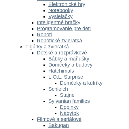
Elektronické hry
Notebooky
Vysielačky
Inteligentné hračky
Programovanie pre deti
Roboti
Robotické zvieratká
Figúrky a zvieratká
Detské a rozprávkové
Bábky a maňušky
Domčeky a budovy
Hatchimals
L.O.L. Surprise
Domčeky a kufríky
Schleich
Stajne
Sylvanian families
Doplnky
Nábytok
Filmové a seriálové
Bakugan