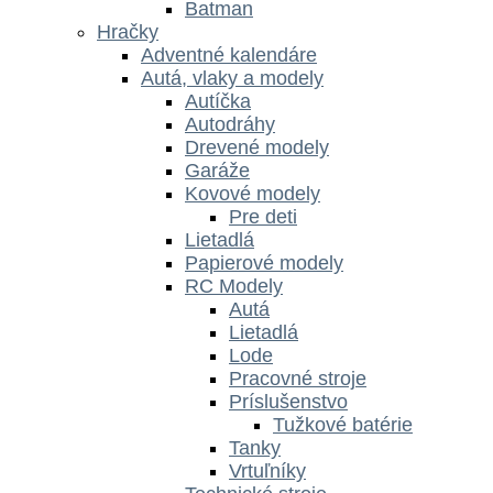
Batman
Hračky
Adventné kalendáre
Autá, vlaky a modely
Autíčka
Autodráhy
Drevené modely
Garáže
Kovové modely
Pre deti
Lietadlá
Papierové modely
RC Modely
Autá
Lietadlá
Lode
Pracovné stroje
Príslušenstvo
Tužkové batérie
Tanky
Vrtuľníky