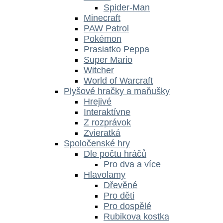
Spider-Man
Minecraft
PAW Patrol
Pokémon
Prasiatko Peppa
Super Mario
Witcher
World of Warcraft
Plyšové hračky a maňušky
Hrejivé
Interaktívne
Z rozprávok
Zvieratká
Spoločenské hry
Dle počtu hráčů
Pro dva a více
Hlavolamy
Dřevěné
Pro děti
Pro dospělé
Rubikova kostka