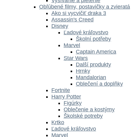
Vyšívanie a pletenie
Obľúbené filmy, postavičky a zvieratá
Ako si vycvičiť draka 3
Assassin's Creed
Disney
Ľadové kráľovstvo
Školní potřeby
Marvel
Captain America
Star Wars
Další produkty
Hrnky
Mandalorian
Oblečení a doplňky
Fortnite
Harry Potter
Figúrky
Oblečenie a kostýmy
Školské potreby
Krtko
Ľadové kráľovstvo
Marvel