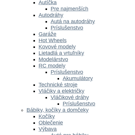
Autíčka
Pre najmenších
Autodráhy
Autá na autodráhy
Príslušenstvo
Garáže
Hot Wheels
Kovové modely
Lietadlá a vrtuľníky
Modelárstvo
RC modely
Príslušenstvo
Akumulátory
Technické stroje
Vláčiky a električky
Vláčikové dráhy
Príslušenstvo
Bábiky, kočíky a domčeky
Kočíky
Oblečenie
Výbava