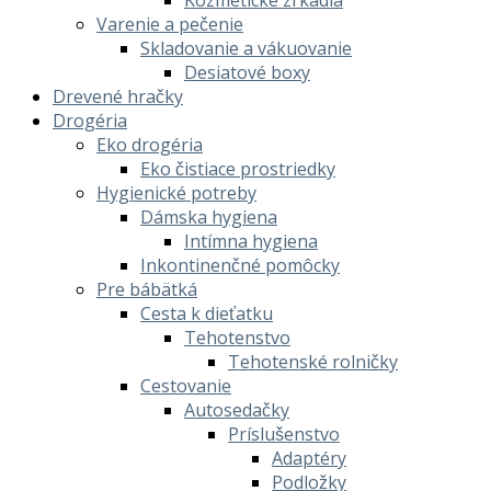
Kozmetické zrkadlá
Varenie a pečenie
Skladovanie a vákuovanie
Desiatové boxy
Drevené hračky
Drogéria
Eko drogéria
Eko čistiace prostriedky
Hygienické potreby
Dámska hygiena
Intímna hygiena
Inkontinenčné pomôcky
Pre bábätká
Cesta k dieťatku
Tehotenstvo
Tehotenské rolničky
Cestovanie
Autosedačky
Príslušenstvo
Adaptéry
Podložky