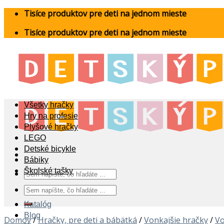
Skip
Tisíce produktov pre deti na jednom mieste
to
Tisíce produktov pre deti na jednom mieste
content
Všetky hračky
Hry na profesie
Plyšové hračky
LEGO
Detské bicykle
Bábiky
Školské tašky
Hľadať:
Hľadať:
Katalóg
Blog
Domov
/
Hračky, pre deti a bábätká
/
Vonkajšie hračky
/
Vo