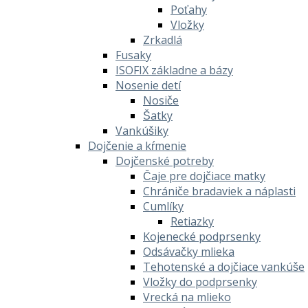
Poťahy
Vložky
Zrkadlá
Fusaky
ISOFIX základne a bázy
Nosenie detí
Nosiče
Šatky
Vankúšiky
Dojčenie a kŕmenie
Dojčenské potreby
Čaje pre dojčiace matky
Chrániče bradaviek a náplasti
Cumlíky
Retiazky
Kojenecké podprsenky
Odsávačky mlieka
Tehotenské a dojčiace vankúše
Vložky do podprsenky
Vrecká na mlieko