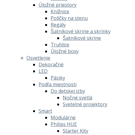
Úložné priestory
Knižnice
Poličky na stenu
Regály
Šatníkové skrine a skrinky
Šatníkové skrine
Truhlice
Úložné boxy
Osvetlenie
Dekoračné
LED
Pásiky
Podľa miestnosti
Do detskej izby
Nočné svetlá
Svetelné projektory
Smart
Modulárne
Philips HUE
Starter Kity