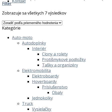
Kontakt
Filter
Zobrazuje sa všetkych 7 výsledkov
Kategórie
Auto-moto
Autodoplnky
Interiér
Clony a rolety
Protišmykové podložky
Tašky a organizéry
Elektromobilita
Elektroboardy
Hoverboardy
Príslušenstvo
Obaly
Jednokolky
Truck
Vysielačky