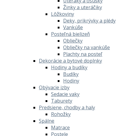
Uteráky a osušky
Žinky a uteráčiky
Lôžkoviny
Deky, prikrývky a plédy
Vankúše
Posteľná bielizeň
Obliečky
Obliečky na vankúše
Plachty na posteľ
Dekorácie a bytové doplnky
Hodiny a budíky
Budíky
Hodiny
Obývacie izby
Sedacie vaky
Taburety
Predsiene, chodby a haly
Rohožky
Spálne
Matrace
Postele