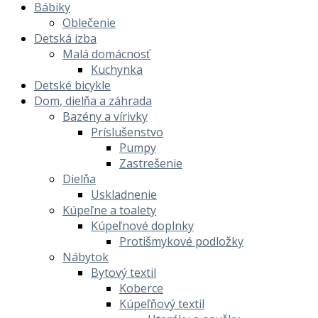
Bábiky
Oblečenie
Detská izba
Malá domácnosť
Kuchynka
Detské bicykle
Dom, dielňa a záhrada
Bazény a vírivky
Príslušenstvo
Pumpy
Zastrešenie
Dielňa
Uskladnenie
Kúpeľne a toalety
Kúpeľnové doplnky
Protišmykové podložky
Nábytok
Bytový textil
Koberce
Kúpeľňový textil