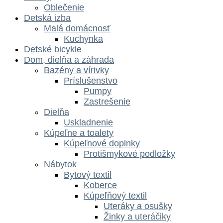
Oblečenie
Detská izba
Malá domácnosť
Kuchynka
Detské bicykle
Dom, dielňa a záhrada
Bazény a vírivky
Príslušenstvo
Pumpy
Zastrešenie
Dielňa
Uskladnenie
Kúpeľne a toalety
Kúpeľnové doplnky
Protišmykové podložky
Nábytok
Bytový textil
Koberce
Kúpeľňový textil
Uteráky a osušky
Žinky a uteráčiky