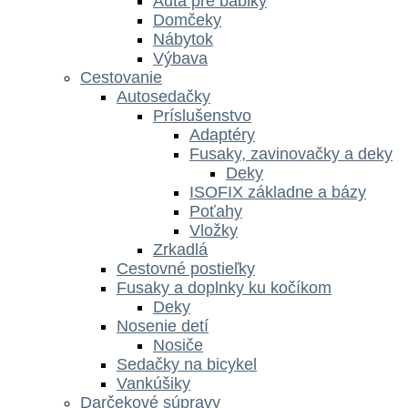
Autá pre bábiky
Domčeky
Nábytok
Výbava
Cestovanie
Autosedačky
Príslušenstvo
Adaptéry
Fusaky, zavinovačky a deky
Deky
ISOFIX základne a bázy
Poťahy
Vložky
Zrkadlá
Cestovné postieľky
Fusaky a doplnky ku kočíkom
Deky
Nosenie detí
Nosiče
Sedačky na bicykel
Vankúšiky
Darčekové súpravy