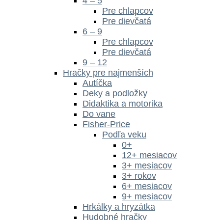
4 – 5
Pre chlapcov
Pre dievčatá
6 – 9
Pre chlapcov
Pre dievčatá
9 – 12
Hračky pre najmenších
Autíčka
Deky a podložky
Didaktika a motorika
Do vane
Fisher-Price
Podľa veku
0+
12+ mesiacov
3+ mesiacov
3+ rokov
6+ mesiacov
9+ mesiacov
Hrkálky a hryzátka
Hudobné hračky