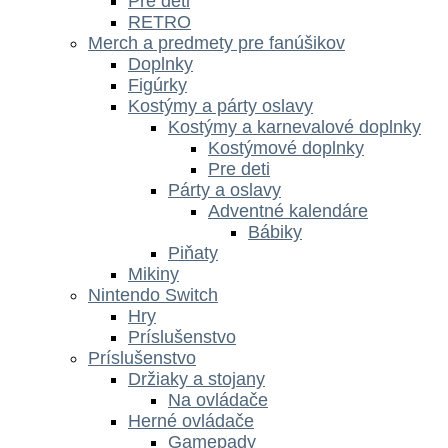
Pre deti
RETRO
Merch a predmety pre fanúšikov
Doplnky
Figúrky
Kostýmy a párty oslavy
Kostýmy a karnevalové doplnky
Kostýmové doplnky
Pre deti
Párty a oslavy
Adventné kalendáre
Bábiky
Piňaty
Mikiny
Nintendo Switch
Hry
Príslušenstvo
Príslušenstvo
Držiaky a stojany
Na ovládače
Herné ovládače
Gamepady