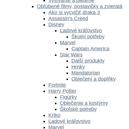
Vyšívanie a pletenie
Obľúbené filmy, postavičky a zvieratá
Ako si vycvičiť draka 3
Assassin's Creed
Disney
Ľadové kráľovstvo
Školní potřeby
Marvel
Captain America
Star Wars
Další produkty
Hrnky
Mandalorian
Oblečení a doplňky
Fortnite
Harry Potter
Figúrky
Oblečenie a kostýmy
Školské potreby
Krtko
Ľadové kráľovstvo
Marvel