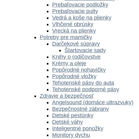
Prebaľovacie podložky
Prebaľovacie pulty
Vedrá a koše na plienky
Vlhčené obrúsky
Vrecká na plienky
Potreby pre mamičky
Darčekové súpravy
Štartovacie sady
Knihy o rodičovstve
Krémy a oleje
Popôrodné nohavičky
Popôrodné vložky
Tehotenské pásy do auta
Tehotenské podporné pásy
Zdravie a bezpečnosť
Angelsound (domáce ultrazvuky)
Bezpečnostné zábrany
Detské pestúnky
Detské váhy
Inteligentné ponožky
Monitory dychu