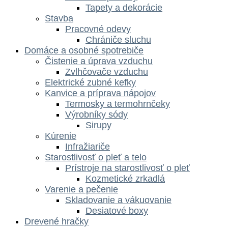
Tapety a dekorácie
Stavba
Pracovné odevy
Chrániče sluchu
Domáce a osobné spotrebiče
Čistenie a úprava vzduchu
Zvlhčovače vzduchu
Elektrické zubné kefky
Kanvice a príprava nápojov
Termosky a termohrnčeky
Výrobníky sódy
Sirupy
Kúrenie
Infražiariče
Starostlivosť o pleť a telo
Prístroje na starostlivosť o pleť
Kozmetické zrkadlá
Varenie a pečenie
Skladovanie a vákuovanie
Desiatové boxy
Drevené hračky