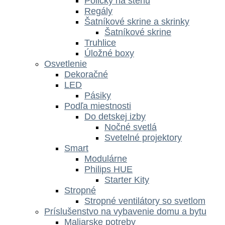
Poličky na stenu
Regály
Šatníkové skrine a skrinky
Šatníkové skrine
Truhlice
Úložné boxy
Osvetlenie
Dekoračné
LED
Pásiky
Podľa miestnosti
Do detskej izby
Nočné svetlá
Svetelné projektory
Smart
Modulárne
Philips HUE
Starter Kity
Stropné
Stropné ventilátory so svetlom
Príslušenstvo na vybavenie domu a bytu
Maliarske potreby