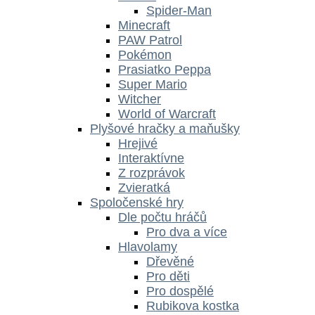
Spider-Man
Minecraft
PAW Patrol
Pokémon
Prasiatko Peppa
Super Mario
Witcher
World of Warcraft
Plyšové hračky a maňušky
Hrejivé
Interaktívne
Z rozprávok
Zvieratká
Spoločenské hry
Dle počtu hráčů
Pro dva a více
Hlavolamy
Dřevěné
Pro děti
Pro dospělé
Rubikova kostka