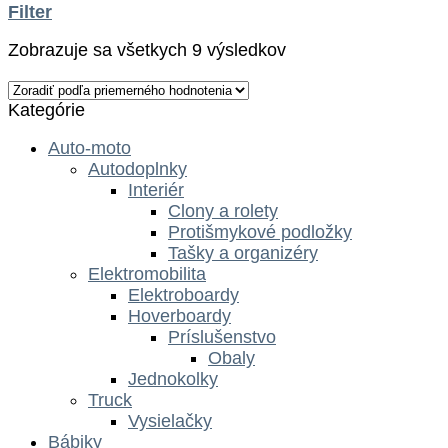
Filter
Zobrazuje sa všetkych 9 výsledkov
Kategórie
Auto-moto
Autodoplnky
Interiér
Clony a rolety
Protišmykové podložky
Tašky a organizéry
Elektromobilita
Elektroboardy
Hoverboardy
Príslušenstvo
Obaly
Jednokolky
Truck
Vysielačky
Bábiky