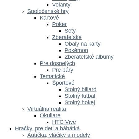
Volanty
Spoločenské hry
Kartové
Poker
Sety
Zberateľské
Obaly na karty
Pokémon
Zberateľské albumy
Pre dospelých
Pre páry
Tematické
Športové
Stolný biliard
Stolný futbal
Stolný hokej
Virtuálna realita
Okuliare
HTC Vive
Hračky, pre deti a bábätká
Autíčka, vláčiky a modely