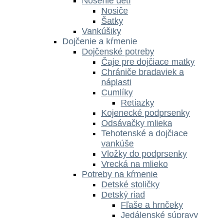
Nosenie detí
Nosiče
Šatky
Vankúšiky
Dojčenie a kŕmenie
Dojčenské potreby
Čaje pre dojčiace matky
Chrániče bradaviek a
náplasti
Cumlíky
Retiazky
Kojenecké podprsenky
Odsávačky mlieka
Tehotenské a dojčiace
vankúše
Vložky do podprsenky
Vrecká na mlieko
Potreby na kŕmenie
Detské stoličky
Detský riad
Fľaše a hrnčeky
Jedálenské súpravy