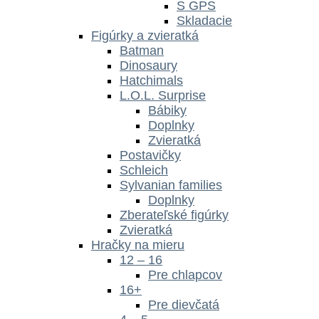
S GPS
Skladacie
Figúrky a zvieratká
Batman
Dinosaury
Hatchimals
L.O.L. Surprise
Bábiky
Doplnky
Zvieratká
Postavičky
Schleich
Sylvanian families
Doplnky
Zberateľské figúrky
Zvieratká
Hračky na mieru
12 – 16
Pre chlapcov
16+
Pre dievčatá