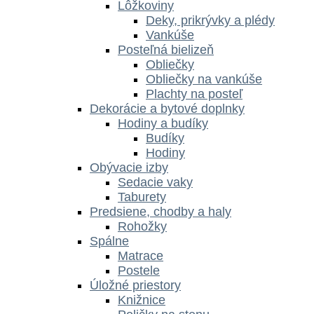
Lôžkoviny
Deky, prikrývky a plédy
Vankúše
Posteľná bielizeň
Obliečky
Obliečky na vankúše
Plachty na posteľ
Dekorácie a bytové doplnky
Hodiny a budíky
Budíky
Hodiny
Obývacie izby
Sedacie vaky
Taburety
Predsiene, chodby a haly
Rohožky
Spálne
Matrace
Postele
Úložné priestory
Knižnice