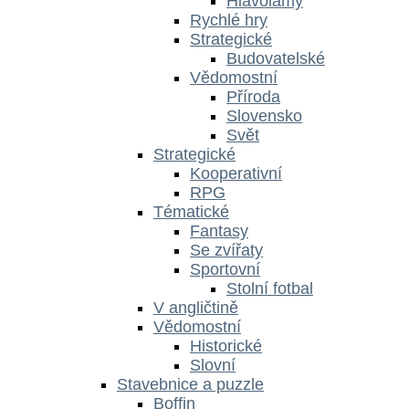
Hlavolamy
Rychlé hry
Strategické
Budovatelské
Vědomostní
Příroda
Slovensko
Svět
Strategické
Kooperativní
RPG
Tématické
Fantasy
Se zvířaty
Sportovní
Stolní fotbal
V angličtině
Vědomostní
Historické
Slovní
Stavebnice a puzzle
Boffin