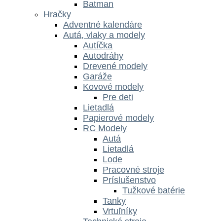
Batman
Hračky
Adventné kalendáre
Autá, vlaky a modely
Autíčka
Autodráhy
Drevené modely
Garáže
Kovové modely
Pre deti
Lietadlá
Papierové modely
RC Modely
Autá
Lietadlá
Lode
Pracovné stroje
Príslušenstvo
Tužkové batérie
Tanky
Vrtuľníky