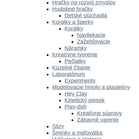
Hračky na rozvoj zmyslov
Hudobné hračky
Detské slúchadlá
Korálky a šperky
Korálky
Navliekacie
Zažehľovacie
Náramky
Kreatívne tvorenie
Pečiatky
Kúzelné čítanie
Laboratórium
Experimenty
Modelovacie hmoty a plastelíny
Hey Clay
Kinetický piesok
Play-doh
Kreatívne súpravy
Zábavné varenie
Slizy
Šminky a maľovátka