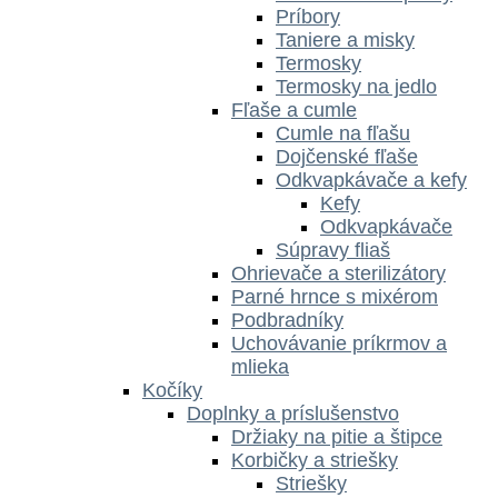
Príbory
Taniere a misky
Termosky
Termosky na jedlo
Fľaše a cumle
Cumle na fľašu
Dojčenské fľaše
Odkvapkávače a kefy
Kefy
Odkvapkávače
Súpravy fliaš
Ohrievače a sterilizátory
Parné hrnce s mixérom
Podbradníky
Uchovávanie príkrmov a
mlieka
Kočíky
Doplnky a príslušenstvo
Držiaky na pitie a štipce
Korbičky a striešky
Striešky