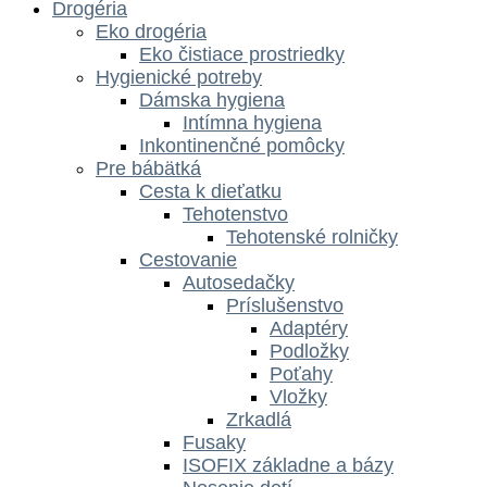
Drogéria
Eko drogéria
Eko čistiace prostriedky
Hygienické potreby
Dámska hygiena
Intímna hygiena
Inkontinenčné pomôcky
Pre bábätká
Cesta k dieťatku
Tehotenstvo
Tehotenské rolničky
Cestovanie
Autosedačky
Príslušenstvo
Adaptéry
Podložky
Poťahy
Vložky
Zrkadlá
Fusaky
ISOFIX základne a bázy