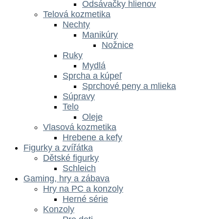
Odsávačky hlienov
Telová kozmetika
Nechty
Manikúry
Nožnice
Ruky
Mydlá
Sprcha a kúpeľ
Sprchové peny a mlieka
Súpravy
Telo
Oleje
Vlasová kozmetika
Hrebene a kefy
Figurky a zvířátka
Dětské figurky
Schleich
Gaming, hry a zábava
Hry na PC a konzoly
Herné série
Konzoly