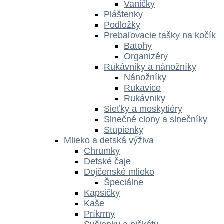
Vaničky
Pláštenky
Podložky
Prebaľovacie tašky na kočík
Batohy
Organizéry
Rukávniky a nánožníky
Nánožníky
Rukavice
Rukávniky
Sieťky a moskytiéry
Slnečné clony a slnečníky
Stupienky
Mlieko a detská výživa
Chrumky
Detské čaje
Dojčenské mlieko
Špeciálne
Kapsičky
Kaše
Príkrmy