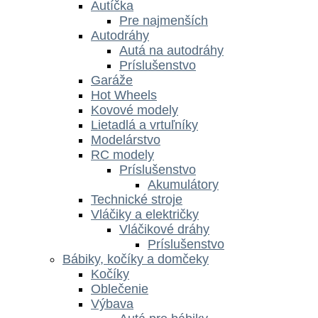
Autíčka
Pre najmenších
Autodráhy
Autá na autodráhy
Príslušenstvo
Garáže
Hot Wheels
Kovové modely
Lietadlá a vrtuľníky
Modelárstvo
RC modely
Príslušenstvo
Akumulátory
Technické stroje
Vláčiky a električky
Vláčikové dráhy
Príslušenstvo
Bábiky, kočíky a domčeky
Kočíky
Oblečenie
Výbava