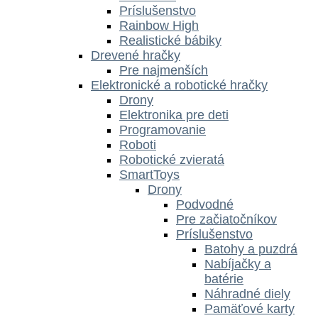
Príslušenstvo
Rainbow High
Realistické bábiky
Drevené hračky
Pre najmenších
Elektronické a robotické hračky
Drony
Elektronika pre deti
Programovanie
Roboti
Robotické zvieratá
SmartToys
Drony
Podvodné
Pre začiatočníkov
Príslušenstvo
Batohy a puzdrá
Nabíjačky a
batérie
Náhradné diely
Pamäťové karty