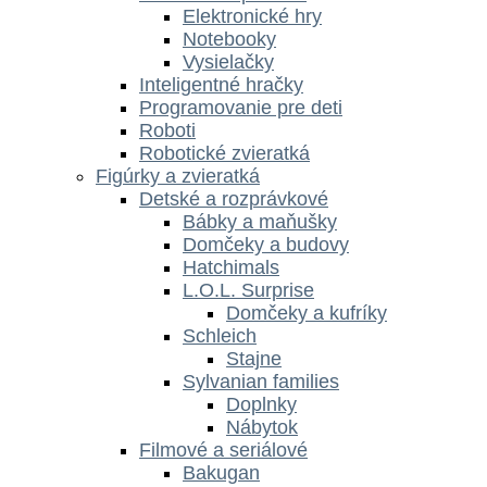
Elektronické hry
Notebooky
Vysielačky
Inteligentné hračky
Programovanie pre deti
Roboti
Robotické zvieratká
Figúrky a zvieratká
Detské a rozprávkové
Bábky a maňušky
Domčeky a budovy
Hatchimals
L.O.L. Surprise
Domčeky a kufríky
Schleich
Stajne
Sylvanian families
Doplnky
Nábytok
Filmové a seriálové
Bakugan