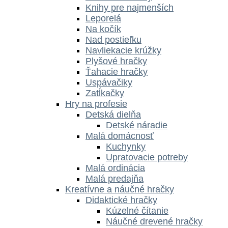
Knihy pre najmenších
Leporelá
Na kočík
Nad postieľku
Navliekacie krúžky
Plyšové hračky
Ťahacie hračky
Uspávačiky
Zatĺkačky
Hry na profesie
Detská dielňa
Detské náradie
Malá domácnosť
Kuchynky
Upratovacie potreby
Malá ordinácia
Malá predajňa
Kreatívne a náučné hračky
Didaktické hračky
Kúzelné čítanie
Náučné drevené hračky