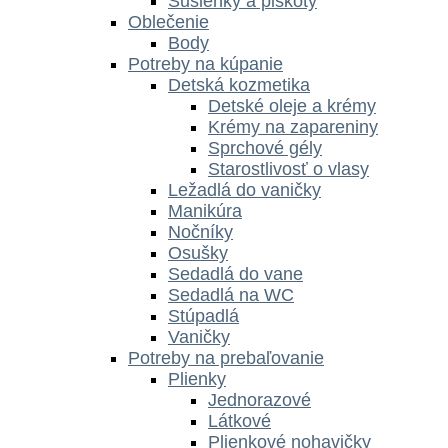
Sušienky a piškóty
Oblečenie
Body
Potreby na kúpanie
Detská kozmetika
Detské oleje a krémy
Krémy na zapareniny
Sprchové gély
Starostlivosť o vlasy
Ležadlá do vaničky
Manikúra
Nočníky
Osušky
Sedadlá do vane
Sedadlá na WC
Stúpadlá
Vaničky
Potreby na prebaľovanie
Plienky
Jednorazové
Látkové
Plienkové nohavičky