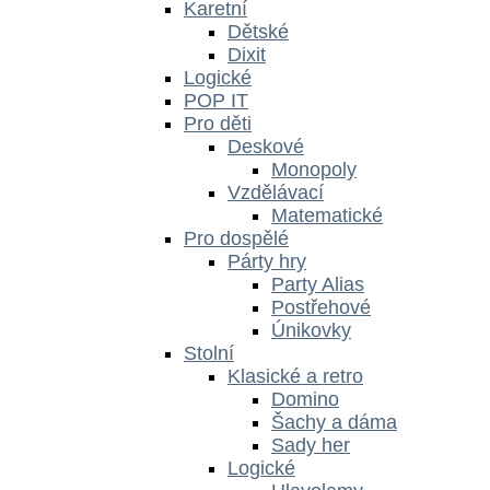
Karetní
Dětské
Dixit
Logické
POP IT
Pro děti
Deskové
Monopoly
Vzdělávací
Matematické
Pro dospělé
Párty hry
Party Alias
Postřehové
Únikovky
Stolní
Klasické a retro
Domino
Šachy a dáma
Sady her
Logické