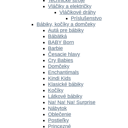
Technické stroje
Vláčiky a električky
Vláčikové dráhy
Príslušenstvo
Bábiky, kočíky a domčeky
Autá pre bábiky
Bábätká
BABY Born
Barbie
Česacie hlavy
Cry Babies
Domčeky
Enchantimals
Kindi Kids
Klasické bábiky
Kočíky
Látkové bábiky
Na! Na! Na! Surprise
Nábytok
Oblečenie
Postieľky
Princezné