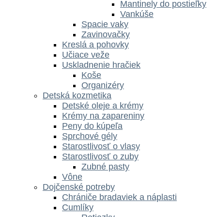
Mantinely do postieľky
Vankúše
Spacie vaky
Zavinovačky
Kreslá a pohovky
Učiace veže
Uskladnenie hračiek
Koše
Organizéry
Detská kozmetika
Detské oleje a krémy
Krémy na zapareniny
Peny do kúpeľa
Sprchové gély
Starostlivosť o vlasy
Starostlivosť o zuby
Zubné pasty
Vône
Dojčenské potreby
Chrániče bradaviek a náplasti
Cumlíky