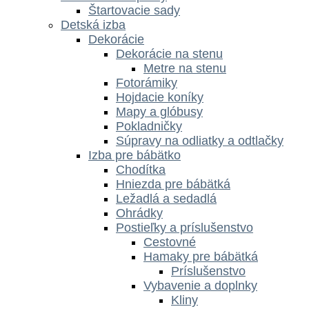
Štartovacie sady
Detská izba
Dekorácie
Dekorácie na stenu
Metre na stenu
Fotorámiky
Hojdacie koníky
Mapy a glóbusy
Pokladničky
Súpravy na odliatky a odtlačky
Izba pre bábätko
Chodítka
Hniezda pre bábätká
Ležadlá a sedadlá
Ohrádky
Postieľky a príslušenstvo
Cestovné
Hamaky pre bábätká
Príslušenstvo
Vybavenie a doplnky
Kliny