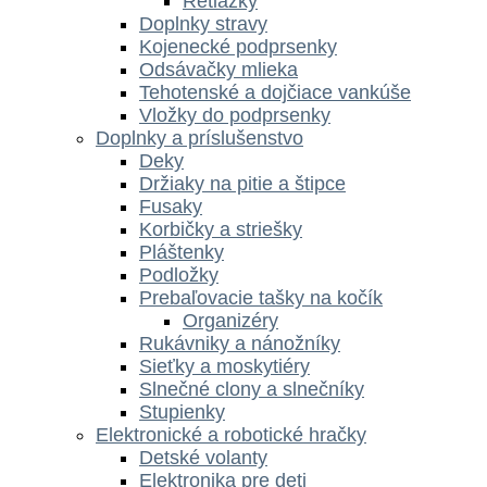
Retiazky
Doplnky stravy
Kojenecké podprsenky
Odsávačky mlieka
Tehotenské a dojčiace vankúše
Vložky do podprsenky
Doplnky a príslušenstvo
Deky
Držiaky na pitie a štipce
Fusaky
Korbičky a striešky
Pláštenky
Podložky
Prebaľovacie tašky na kočík
Organizéry
Rukávniky a nánožníky
Sieťky a moskytiéry
Slnečné clony a slnečníky
Stupienky
Elektronické a robotické hračky
Detské volanty
Elektronika pre deti