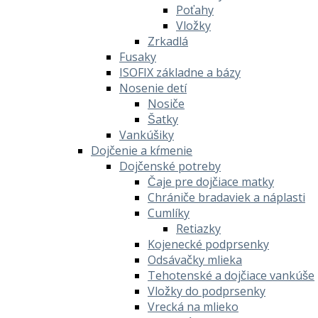
Poťahy
Vložky
Zrkadlá
Fusaky
ISOFIX základne a bázy
Nosenie detí
Nosiče
Šatky
Vankúšiky
Dojčenie a kŕmenie
Dojčenské potreby
Čaje pre dojčiace matky
Chrániče bradaviek a náplasti
Cumlíky
Retiazky
Kojenecké podprsenky
Odsávačky mlieka
Tehotenské a dojčiace vankúše
Vložky do podprsenky
Vrecká na mlieko