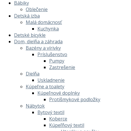
Bábiky
Oblečenie
Detská izba
Malá domácnosť
Kuchynka
Detské bicykle
Dom, dielňa a záhrada
Bazény a vírivky
Príslušenstvo
Pumpy
Zastrešenie
Dielňa
Uskladnenie
Kúpeľne a toalety
Kúpeľnové doplnky
Protišmykové podložky
Nábytok
Bytový textil
Koberce
Kúpeľňový textil