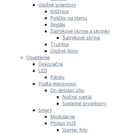
Úložné priestory
Knižnice
Poličky na stenu
Regály
Šatníkové skrine a skrinky
Šatníkové skrine
Truhlice
Úložné boxy
Osvetlenie
Dekoračné
LED
Pásiky
Podľa miestnosti
Do detskej izby
Nočné svetlá
Svetelné projektory
Smart
Modulárne
Philips HUE
Starter Kity