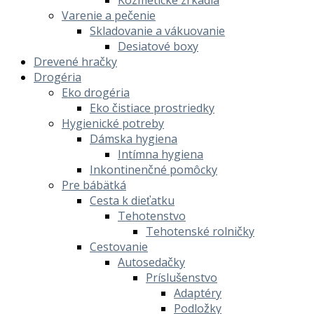
Kozmetické zrkadlá
Varenie a pečenie
Skladovanie a vákuovanie
Desiatové boxy
Drevené hračky
Drogéria
Eko drogéria
Eko čistiace prostriedky
Hygienické potreby
Dámska hygiena
Intímna hygiena
Inkontinenčné pomôcky
Pre bábätká
Cesta k dieťatku
Tehotenstvo
Tehotenské rolničky
Cestovanie
Autosedačky
Príslušenstvo
Adaptéry
Podložky