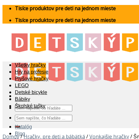
Skip
Tisíce produktov pre deti na jednom mieste
to
Tisíce produktov pre deti na jednom mieste
content
Všetky hračky
Hry na profesie
Plyšové hračky
LEGO
Detské bicykle
Bábiky
Školské tašky
Hľadať:
Hľadať:
Katalóg
Blog
Domov
/
Hračky, pre deti a bábätká
/
Vonkajšie hračky
/
Šm