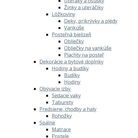
Uteráky a osušky
Žinky a uteráčiky
Lôžkoviny
Deky, prikrývky a plédy
Vankúše
Posteľná bielizeň
Obliečky
Obliečky na vankúše
Plachty na posteľ
Dekorácie a bytové doplnky
Hodiny a budíky
Budíky
Hodiny
Obývacie izby
Sedacie vaky
Taburety
Predsiene, chodby a haly
Rohožky
Spálne
Matrace
Postele