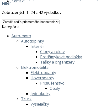
Kontakt
Filter
Zobrazených 1–24 z 42 výsledkov
Kategórie
Auto-moto
Autodoplnky
Interiér
Clony a rolety
Protišmykové podložky
Tašky a organizéry
Elektromobilita
Elektroboardy
Hoverboardy
Príslušenstvo
Obaly
Jednokolky
Truck
Vysielačky