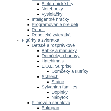
Elektronické hry
Notebooky
Vysielačky
Inteligentné hračky
Programovanie pre deti
Roboti
Robotické zvieratká
Figúrky a zvieratká
Detské a rozprávkové
Bábky a maňušky
Domčeky a budovy
Hatchimals
L.O.L. Surprise
Domčeky a kufríky
Schleich
Stajne
Sylvanian families
Doplnky
Nábytok
Filmové a seriálové
Bakugan