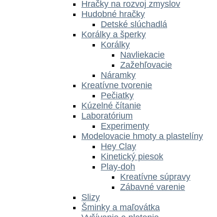
Hračky na rozvoj zmyslov
Hudobné hračky
Detské slúchadlá
Korálky a šperky
Korálky
Navliekacie
Zažehľovacie
Náramky
Kreatívne tvorenie
Pečiatky
Kúzelné čítanie
Laboratórium
Experimenty
Modelovacie hmoty a plastelíny
Hey Clay
Kinetický piesok
Play-doh
Kreatívne súpravy
Zábavné varenie
Slizy
Šminky a maľovátka