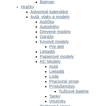
Batman
Hračky
Adventné kalendáre
Autá, vlaky a modely
Autíčka
Autodráhy
Drevené modely
Garáže
Kovové modely
Pre deti
Lietadlá
Papierové modely
RC Modely
Autá
Lietadlá
Lode
Pracovné stroje
Príslušenstvo
Tužkové batérie
Tanky
Vrtuľníky