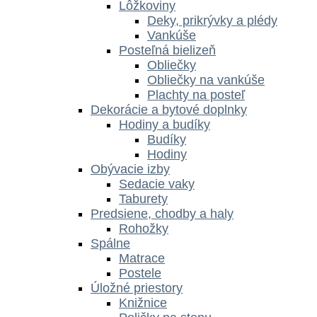
Lôžkoviny
Deky, prikrývky a plédy
Vankúše
Posteľná bielizeň
Obliečky
Obliečky na vankúše
Plachty na posteľ
Dekorácie a bytové doplnky
Hodiny a budíky
Budíky
Hodiny
Obývacie izby
Sedacie vaky
Taburety
Predsiene, chodby a haly
Rohožky
Spálne
Matrace
Postele
Úložné priestory
Knižnice