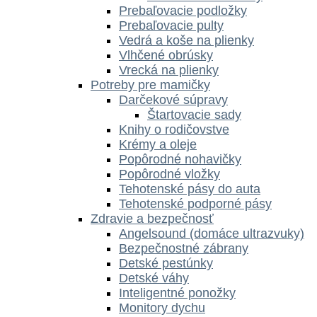
Prebaľovacie podložky
Prebaľovacie pulty
Vedrá a koše na plienky
Vlhčené obrúsky
Vrecká na plienky
Potreby pre mamičky
Darčekové súpravy
Štartovacie sady
Knihy o rodičovstve
Krémy a oleje
Popôrodné nohavičky
Popôrodné vložky
Tehotenské pásy do auta
Tehotenské podporné pásy
Zdravie a bezpečnosť
Angelsound (domáce ultrazvuky)
Bezpečnostné zábrany
Detské pestúnky
Detské váhy
Inteligentné ponožky
Monitory dychu