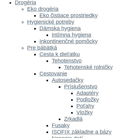
Drogéria
Eko drogéria
Eko čistiace prostriedky
Hygienické potreby
Dámska hygiena
Intímna hygiena
Inkontinenčné pomôcky
Pre bábätká
Cesta k dieťatku
Tehotenstvo
Tehotenské rolničky
Cestovanie
Autosedačky
Príslušenstvo
Adaptéry
Podložky
Poťahy
Vložky
Zrkadlá
Fusaky
ISOFIX základne a bázy