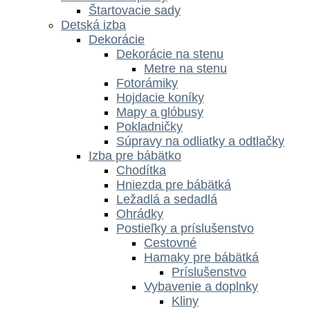
Štartovacie sady
Detská izba
Dekorácie
Dekorácie na stenu
Metre na stenu
Fotorámiky
Hojdacie koníky
Mapy a glóbusy
Pokladničky
Súpravy na odliatky a odtlačky
Izba pre bábätko
Chodítka
Hniezda pre bábätká
Ležadlá a sedadlá
Ohrádky
Postieľky a príslušenstvo
Cestovné
Hamaky pre bábätká
Príslušenstvo
Vybavenie a doplnky
Kliny