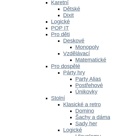
Karetní
Dětské
Dixit
Logické
POP IT
Pro děti
Deskové
Monopoly
Vzdělávací
Matematické
Pro dospělé
Párty hry
Party Alias
Postřehové
Únikovky
Stolní
Klasické a retro
Domino
Šachy a dáma
Sady her
Logické