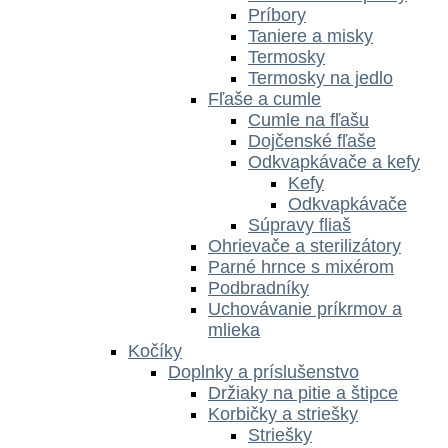
Príbory
Taniere a misky
Termosky
Termosky na jedlo
Fľaše a cumle
Cumle na fľašu
Dojčenské fľaše
Odkvapkávače a kefy
Kefy
Odkvapkávače
Súpravy fliaš
Ohrievače a sterilizátory
Parné hrnce s mixérom
Podbradníky
Uchovávanie príkrmov a
mlieka
Kočíky
Doplnky a príslušenstvo
Držiaky na pitie a štipce
Korbičky a striešky
Striešky