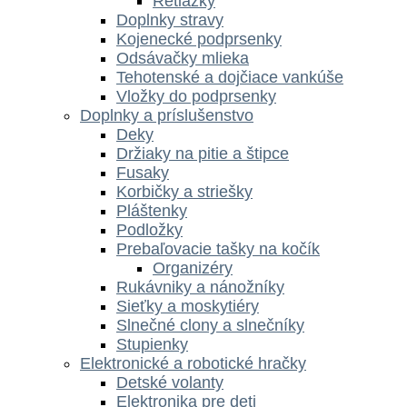
Retiazky
Doplnky stravy
Kojenecké podprsenky
Odsávačky mlieka
Tehotenské a dojčiace vankúše
Vložky do podprsenky
Doplnky a príslušenstvo
Deky
Držiaky na pitie a štipce
Fusaky
Korbičky a striešky
Pláštenky
Podložky
Prebaľovacie tašky na kočík
Organizéry
Rukávniky a nánožníky
Sieťky a moskytiéry
Slnečné clony a slnečníky
Stupienky
Elektronické a robotické hračky
Detské volanty
Elektronika pre deti