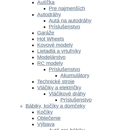
Autíčka
Pre najmenších
Autodráhy
Autá na autodráhy
Príslušenstvo
Garáže
Hot Wheels
Kovové modely
Lietadlá a vrtuľníky
Modelárstvo
RC modely
Príslušenstvo
Akumulátory
Technické stroje
Vláčiky a električky
Vláčikové dráhy
Príslušenstvo
Bábiky, kočíky a domčeky
Kočíky
Oblečenie
Výbava