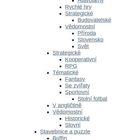
Hlavolamy
Rychlé hry
Strategické
Budovatelské
Vědomostní
Příroda
Slovensko
Svět
Strategické
Kooperativní
RPG
Tématické
Fantasy
Se zvířaty
Sportovní
Stolní fotbal
V angličtině
Vědomostní
Historické
Slovní
Stavebnice a puzzle
Boffin