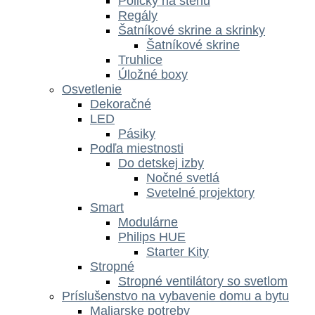
Poličky na stenu
Regály
Šatníkové skrine a skrinky
Šatníkové skrine
Truhlice
Úložné boxy
Osvetlenie
Dekoračné
LED
Pásiky
Podľa miestnosti
Do detskej izby
Nočné svetlá
Svetelné projektory
Smart
Modulárne
Philips HUE
Starter Kity
Stropné
Stropné ventilátory so svetlom
Príslušenstvo na vybavenie domu a bytu
Maliarske potreby