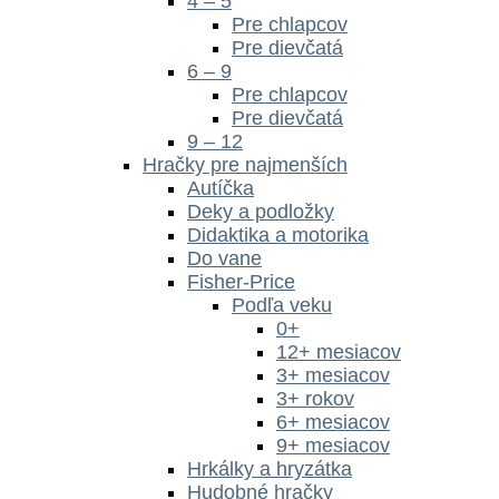
4 – 5
Pre chlapcov
Pre dievčatá
6 – 9
Pre chlapcov
Pre dievčatá
9 – 12
Hračky pre najmenších
Autíčka
Deky a podložky
Didaktika a motorika
Do vane
Fisher-Price
Podľa veku
0+
12+ mesiacov
3+ mesiacov
3+ rokov
6+ mesiacov
9+ mesiacov
Hrkálky a hryzátka
Hudobné hračky