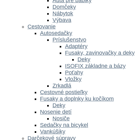
Autá pre bábiky
Domčeky
Nábytok
Výbava
Cestovanie
Autosedačky
Príslušenstvo
Adaptéry
Fusaky, zavinovačky a deky
Deky
ISOFIX základne a bázy
Poťahy
Vložky
Zrkadlá
Cestovné postieľky
Fusaky a doplnky ku kočíkom
Deky
Nosenie detí
Nosiče
Sedačky na bicykel
Vankúšiky
Darčekové súpravy