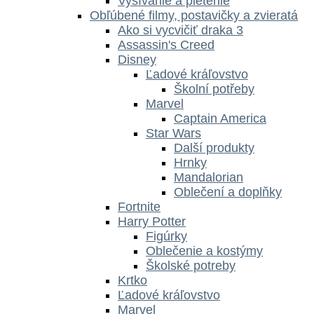
Vyšívanie a pletenie
Obľúbené filmy, postavičky a zvieratá
Ako si vycvičiť draka 3
Assassin's Creed
Disney
Ľadové kráľovstvo
Školní potřeby
Marvel
Captain America
Star Wars
Další produkty
Hrnky
Mandalorian
Oblečení a doplňky
Fortnite
Harry Potter
Figúrky
Oblečenie a kostýmy
Školské potreby
Krtko
Ľadové kráľovstvo
Marvel