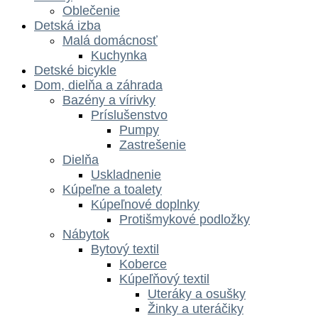
Oblečenie
Detská izba
Malá domácnosť
Kuchynka
Detské bicykle
Dom, dielňa a záhrada
Bazény a vírivky
Príslušenstvo
Pumpy
Zastrešenie
Dielňa
Uskladnenie
Kúpeľne a toalety
Kúpeľnové doplnky
Protišmykové podložky
Nábytok
Bytový textil
Koberce
Kúpeľňový textil
Uteráky a osušky
Žinky a uteráčiky