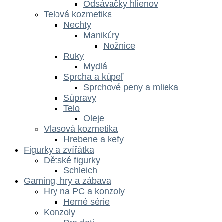
Odsávačky hlienov
Telová kozmetika
Nechty
Manikúry
Nožnice
Ruky
Mydlá
Sprcha a kúpeľ
Sprchové peny a mlieka
Súpravy
Telo
Oleje
Vlasová kozmetika
Hrebene a kefy
Figurky a zvířátka
Dětské figurky
Schleich
Gaming, hry a zábava
Hry na PC a konzoly
Herné série
Konzoly