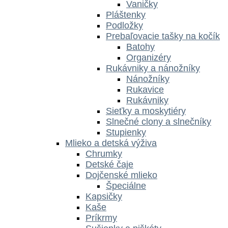
Vaničky
Pláštenky
Podložky
Prebaľovacie tašky na kočík
Batohy
Organizéry
Rukávniky a nánožníky
Nánožníky
Rukavice
Rukávniky
Sieťky a moskytiéry
Slnečné clony a slnečníky
Stupienky
Mlieko a detská výživa
Chrumky
Detské čaje
Dojčenské mlieko
Špeciálne
Kapsičky
Kaše
Príkrmy