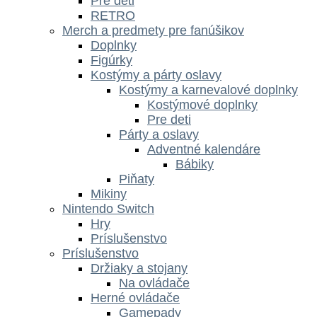
Pre deti
RETRO
Merch a predmety pre fanúšikov
Doplnky
Figúrky
Kostýmy a párty oslavy
Kostýmy a karnevalové doplnky
Kostýmové doplnky
Pre deti
Párty a oslavy
Adventné kalendáre
Bábiky
Piňaty
Mikiny
Nintendo Switch
Hry
Príslušenstvo
Príslušenstvo
Držiaky a stojany
Na ovládače
Herné ovládače
Gamepady