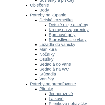
Sušienky a piškóty
Oblečenie
Body
Potreby na kúpanie
Detská kozmetika
Detské oleje a krémy
Krémy na zapareniny
Sprchové gély
Starostlivosť o vlasy
Ležadlá do vaničky
Manikúra
Nočníky
Osušky
Sedadlá do vane
Sedadlá na WC
Stúpadlá
Vaničky
Potreby na prebaľovanie
Plienky
Jednorazové
Látkové
Plienkové nohavičky