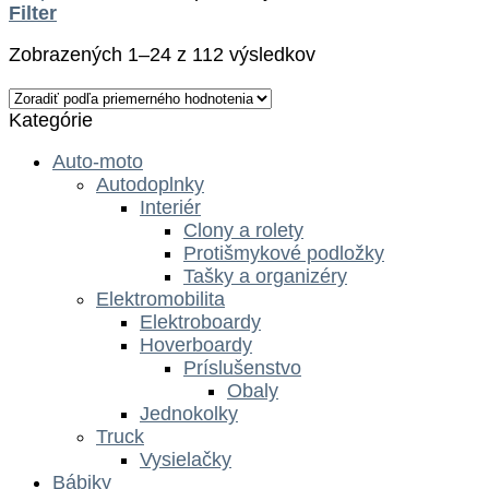
Filter
Zobrazených 1–24 z 112 výsledkov
Kategórie
Auto-moto
Autodoplnky
Interiér
Clony a rolety
Protišmykové podložky
Tašky a organizéry
Elektromobilita
Elektroboardy
Hoverboardy
Príslušenstvo
Obaly
Jednokolky
Truck
Vysielačky
Bábiky