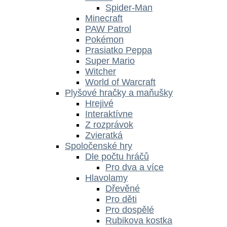
Spider-Man
Minecraft
PAW Patrol
Pokémon
Prasiatko Peppa
Super Mario
Witcher
World of Warcraft
Plyšové hračky a maňušky
Hrejivé
Interaktívne
Z rozprávok
Zvieratká
Spoločenské hry
Dle počtu hráčů
Pro dva a více
Hlavolamy
Dřevěné
Pro děti
Pro dospělé
Rubikova kostka