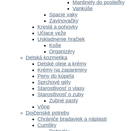
Mantinely do postieľky
Vankúše
Spacie vaky
Zavinovačky
Kreslá a pohovky
Učiace veže
Uskladnenie hračiek
Koše
Organizéry
Detská kozmetika
Detské oleje a krémy
Krémy na zapareniny
Peny do kúpeľa
Sprchové gély
Starostlivosť o vlasy
Starostlivosť o zuby
Zubné pasty
Vône
Dojčenské potreby
Chrániče bradaviek a náplasti
Cumlíky