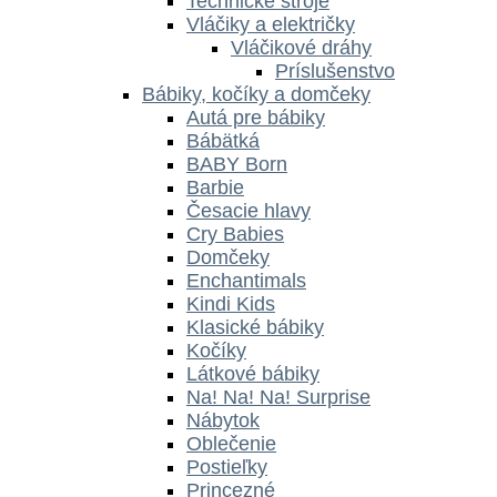
Technické stroje
Vláčiky a električky
Vláčikové dráhy
Príslušenstvo
Bábiky, kočíky a domčeky
Autá pre bábiky
Bábätká
BABY Born
Barbie
Česacie hlavy
Cry Babies
Domčeky
Enchantimals
Kindi Kids
Klasické bábiky
Kočíky
Látkové bábiky
Na! Na! Na! Surprise
Nábytok
Oblečenie
Postieľky
Princezné