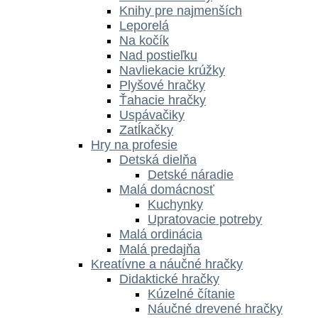
Knihy pre najmenších
Leporelá
Na kočík
Nad postieľku
Navliekacie krúžky
Plyšové hračky
Ťahacie hračky
Uspávačiky
Zatĺkačky
Hry na profesie
Detská dielňa
Detské náradie
Malá domácnosť
Kuchynky
Upratovacie potreby
Malá ordinácia
Malá predajňa
Kreatívne a náučné hračky
Didaktické hračky
Kúzelné čítanie
Náučné drevené hračky