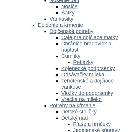
Nosenie detí
Nosiče
Šatky
Vankúšiky
Dojčenie a kŕmenie
Dojčenské potreby
Čaje pre dojčiace matky
Chrániče bradaviek a
náplasti
Cumlíky
Retiazky
Kojenecké podprsenky
Odsávačky mlieka
Tehotenské a dojčiace
vankúše
Vložky do podprsenky
Vrecká na mlieko
Potreby na kŕmenie
Detské stoličky
Detský riad
Fľaše a hrnčeky
Jedálenské súpravy