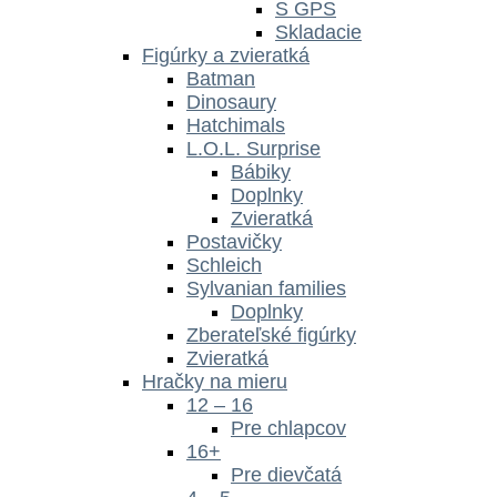
S GPS
Skladacie
Figúrky a zvieratká
Batman
Dinosaury
Hatchimals
L.O.L. Surprise
Bábiky
Doplnky
Zvieratká
Postavičky
Schleich
Sylvanian families
Doplnky
Zberateľské figúrky
Zvieratká
Hračky na mieru
12 – 16
Pre chlapcov
16+
Pre dievčatá