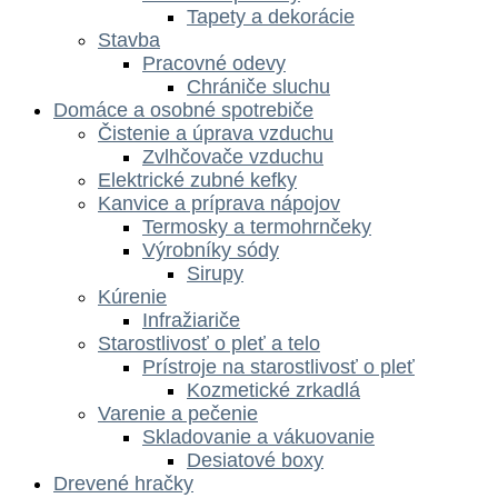
Tapety a dekorácie
Stavba
Pracovné odevy
Chrániče sluchu
Domáce a osobné spotrebiče
Čistenie a úprava vzduchu
Zvlhčovače vzduchu
Elektrické zubné kefky
Kanvice a príprava nápojov
Termosky a termohrnčeky
Výrobníky sódy
Sirupy
Kúrenie
Infražiariče
Starostlivosť o pleť a telo
Prístroje na starostlivosť o pleť
Kozmetické zrkadlá
Varenie a pečenie
Skladovanie a vákuovanie
Desiatové boxy
Drevené hračky