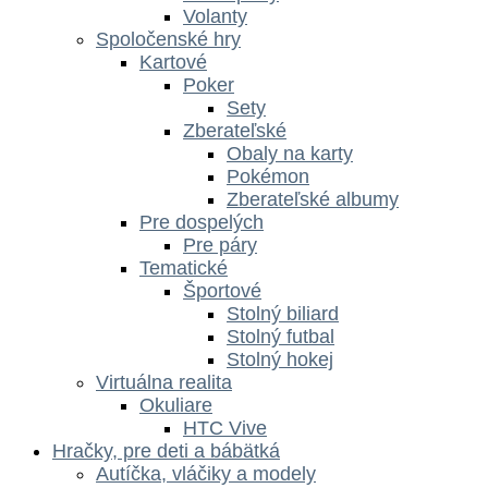
Volanty
Spoločenské hry
Kartové
Poker
Sety
Zberateľské
Obaly na karty
Pokémon
Zberateľské albumy
Pre dospelých
Pre páry
Tematické
Športové
Stolný biliard
Stolný futbal
Stolný hokej
Virtuálna realita
Okuliare
HTC Vive
Hračky, pre deti a bábätká
Autíčka, vláčiky a modely