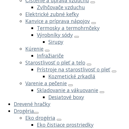
Čistenie a úprava vzduchu
Zvlhčovače vzduchu
Elektrické zubné kefky
Kanvice a príprava nápojov
Termosky a termohrnčeky
Výrobníky sódy
Sirupy
Kúrenie
Infražiariče
Starostlivosť o pleť a telo
Prístroje na starostlivosť o pleť
Kozmetické zrkadlá
Varenie a pečenie
Skladovanie a vákuovanie
Desiatové boxy
Drevené hračky
Drogéria
Eko drogéria
Eko čistiace prostriedky