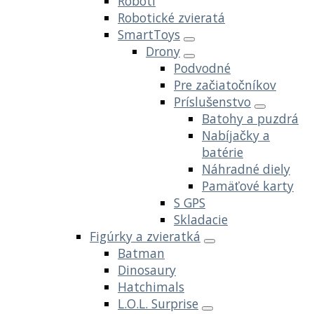
Roboti
Robotické zvieratá
SmartToys
Drony
Podvodné
Pre začiatočníkov
Príslušenstvo
Batohy a puzdrá
Nabíjačky a
batérie
Náhradné diely
Pamäťové karty
S GPS
Skladacie
Figúrky a zvieratká
Batman
Dinosaury
Hatchimals
L.O.L. Surprise