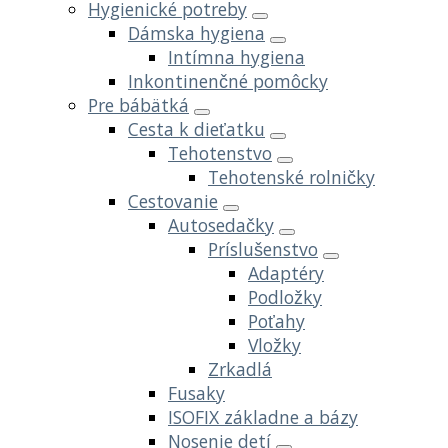
Hygienické potreby
Dámska hygiena
Intímna hygiena
Inkontinenčné pomôcky
Pre bábätká
Cesta k dieťatku
Tehotenstvo
Tehotenské rolničky
Cestovanie
Autosedačky
Príslušenstvo
Adaptéry
Podložky
Poťahy
Vložky
Zrkadlá
Fusaky
ISOFIX základne a bázy
Nosenie detí