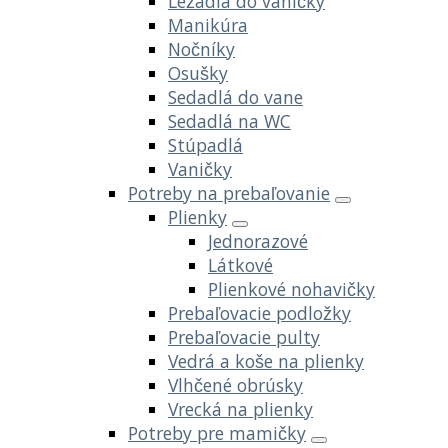
Ležadlá do vaničky
Manikúra
Nočníky
Osušky
Sedadlá do vane
Sedadlá na WC
Stúpadlá
Vaničky
Potreby na prebaľovanie
Plienky
Jednorazové
Látkové
Plienkové nohavičky
Prebaľovacie podložky
Prebaľovacie pulty
Vedrá a koše na plienky
Vlhčené obrúsky
Vrecká na plienky
Potreby pre mamičky