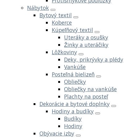
Protišmykové podložky
Nábytok
Bytový textil
Koberce
Kúpeľňový textil
Uteráky a osušky
Žinky a uteráčiky
Lôžkoviny
Deky, prikrývky a plédy
Vankúše
Posteľná bielizeň
Obliečky
Obliečky na vankúše
Plachty na posteľ
Dekorácie a bytové doplnky
Hodiny a budíky
Budíky
Hodiny
Obývacie izby