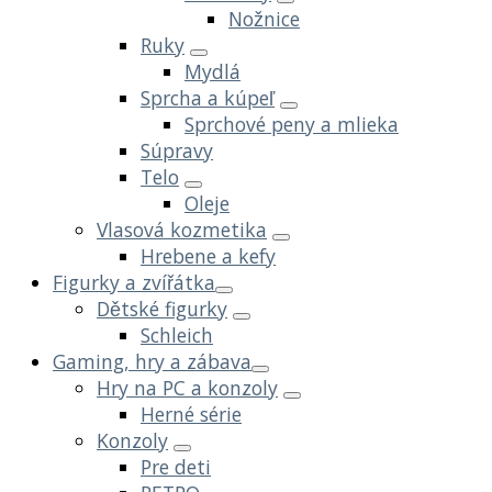
Nožnice
Ruky
Mydlá
Sprcha a kúpeľ
Sprchové peny a mlieka
Súpravy
Telo
Oleje
Vlasová kozmetika
Hrebene a kefy
Figurky a zvířátka
Dětské figurky
Schleich
Gaming, hry a zábava
Hry na PC a konzoly
Herné série
Konzoly
Pre deti