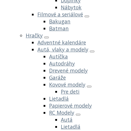
Doplnky
Nábytok
Filmové a seriálové
Bakugan
Batman
Hračky
Adventné kalendáre
Autá, vlaky a modely
Autíčka
Autodráhy
Drevené modely
Garáže
Kovové modely
Pre deti
Lietadlá
Papierové modely
RC Modely
Autá
Lietadlá