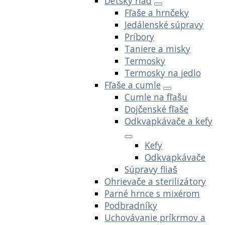
Detský riad
Fľaše a hrnčeky
Jedálenské súpravy
Príbory
Taniere a misky
Termosky
Termosky na jedlo
Fľaše a cumle
Cumle na fľašu
Dojčenské fľaše
Odkvapkávače a kefy
Kefy
Odkvapkávače
Súpravy fliaš
Ohrievače a sterilizátory
Parné hrnce s mixérom
Podbradníky
Uchovávanie príkrmov a