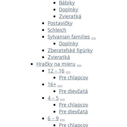
Bábiky
Doplnky
Zvieratká
Postavičky
Schleich
Sylvanian families
Doplnky
Zberateľské figúrky
Zvieratká
Hračky na mieru
12 – 16
Pre chlapcov
16+
Pre dievčatá
4 – 5
Pre chlapcov
Pre dievčatá
6 – 9
Pre chlapcov