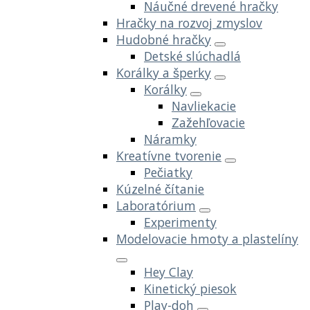
Náučné drevené hračky
Hračky na rozvoj zmyslov
Hudobné hračky
Detské slúchadlá
Korálky a šperky
Korálky
Navliekacie
Zažehľovacie
Náramky
Kreatívne tvorenie
Pečiatky
Kúzelné čítanie
Laboratórium
Experimenty
Modelovacie hmoty a plastelíny
Hey Clay
Kinetický piesok
Play-doh