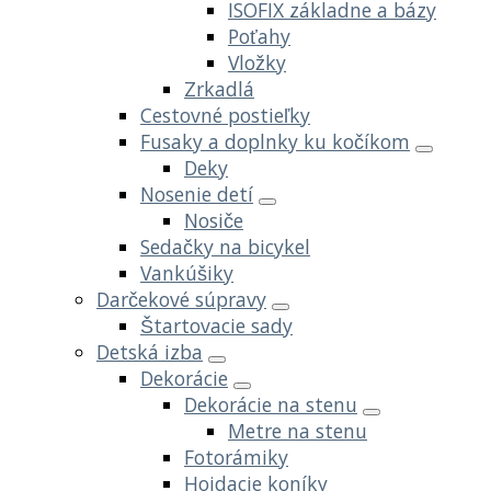
ISOFIX základne a bázy
Poťahy
Vložky
Zrkadlá
Cestovné postieľky
Fusaky a doplnky ku kočíkom
Deky
Nosenie detí
Nosiče
Sedačky na bicykel
Vankúšiky
Darčekové súpravy
Štartovacie sady
Detská izba
Dekorácie
Dekorácie na stenu
Metre na stenu
Fotorámiky
Hojdacie koníky