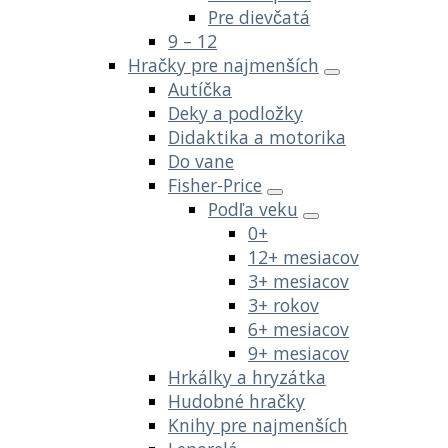
Pre dievčatá
9 – 12
Hračky pre najmenších
Autíčka
Deky a podložky
Didaktika a motorika
Do vane
Fisher-Price
Podľa veku
0+
12+ mesiacov
3+ mesiacov
3+ rokov
6+ mesiacov
9+ mesiacov
Hrkálky a hryzátka
Hudobné hračky
Knihy pre najmenších