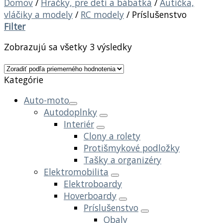
Domov
/
Hračky, pre deti a bábätká
/
Autíčka,
vláčiky a modely
/
RC modely
/
Príslušenstvo
Filter
Zobrazujú sa všetky 3 výsledky
Kategórie
Auto-moto
Autodoplnky
Interiér
Clony a rolety
Protišmykové podložky
Tašky a organizéry
Elektromobilita
Elektroboardy
Hoverboardy
Príslušenstvo
Obaly