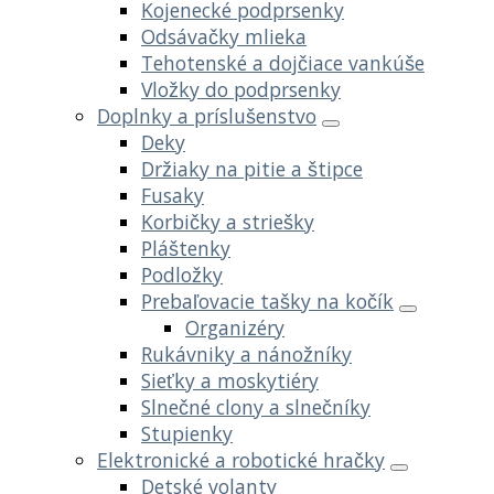
Kojenecké podprsenky
Odsávačky mlieka
Tehotenské a dojčiace vankúše
Vložky do podprsenky
Doplnky a príslušenstvo
Deky
Držiaky na pitie a štipce
Fusaky
Korbičky a striešky
Pláštenky
Podložky
Prebaľovacie tašky na kočík
Organizéry
Rukávniky a nánožníky
Sieťky a moskytiéry
Slnečné clony a slnečníky
Stupienky
Elektronické a robotické hračky
Detské volanty