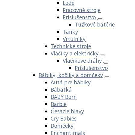
Lode
Pracovné stroje
Príslušenstvo
Tužkové batérie
Tanky
Vrtuľníky
Technické stroje
Vláčiky a električky
Vláčikové dráhy
Príslušenstvo
Bábiky, kočíky a domčeky
Autá pre bábiky
Bábätká
BABY Born
Barbie
Česacie hlavy
Cry Babies
Domčeky
Enchantimals