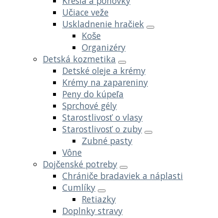
Kreslá a pohovky
Učiace veže
Uskladnenie hračiek
Koše
Organizéry
Detská kozmetika
Detské oleje a krémy
Krémy na zapareniny
Peny do kúpeľa
Sprchové gély
Starostlivosť o vlasy
Starostlivosť o zuby
Zubné pasty
Vône
Dojčenské potreby
Chrániče bradaviek a náplasti
Cumlíky
Retiazky
Doplnky stravy