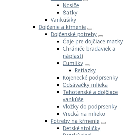
Nosiče
Šatky
Vankúšiky
Dojčenie a kŕmenie
Dojčenské potreby
Čaje pre dojčiace matky
Chrániče bradaviek a
náplasti
Cumlíky
Retiazky
Kojenecké podprsenky
Odsávačky mlieka
Tehotenské a dojčiace
vankúše
Vložky do podprsenky
Vrecká na mlieko
Potreby na kŕmenie
Detské stoličky