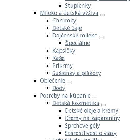
Stupienky
Mlieko a detská výživa
Chrumky
Detské čaje
Dojčenské mlieko
Špeciálne
Kapsičky
Kaše
Príkrmy
Sušienky a piškóty
Oblečenie
Body
Potreby na kúpanie
Detská kozmetika
Detské oleje a krémy
Krémy na zapareniny
Sprchové gély
Starostlivosť o vlasy