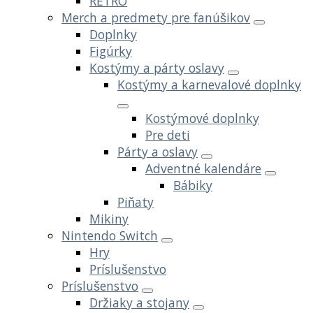
RETRO
Merch a predmety pre fanúšikov
Doplnky
Figúrky
Kostýmy a párty oslavy
Kostýmy a karnevalové doplnky
Kostýmové doplnky
Pre deti
Párty a oslavy
Adventné kalendáre
Bábiky
Piňaty
Mikiny
Nintendo Switch
Hry
Príslušenstvo
Príslušenstvo
Držiaky a stojany