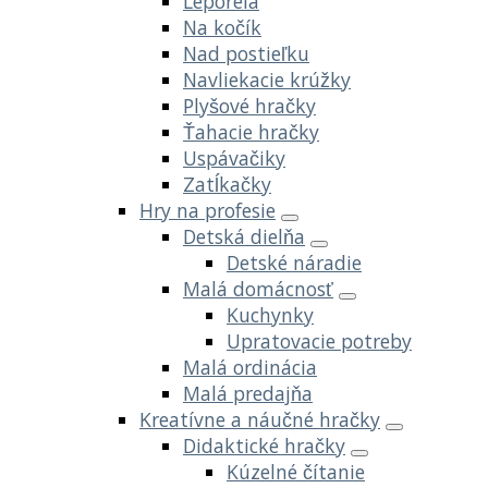
Leporelá
Na kočík
Nad postieľku
Navliekacie krúžky
Plyšové hračky
Ťahacie hračky
Uspávačiky
Zatĺkačky
Hry na profesie
Detská dielňa
Detské náradie
Malá domácnosť
Kuchynky
Upratovacie potreby
Malá ordinácia
Malá predajňa
Kreatívne a náučné hračky
Didaktické hračky
Kúzelné čítanie