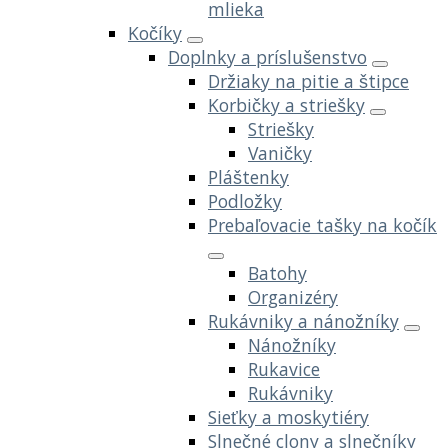
mlieka
Kočíky
Doplnky a príslušenstvo
Držiaky na pitie a štipce
Korbičky a striešky
Striešky
Vaničky
Pláštenky
Podložky
Prebaľovacie tašky na kočík
Batohy
Organizéry
Rukávniky a nánožníky
Nánožníky
Rukavice
Rukávniky
Sieťky a moskytiéry
Slnečné clony a slnečníky