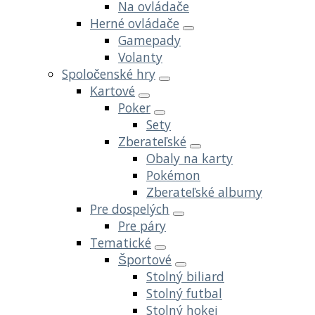
Na ovládače
Herné ovládače
Gamepady
Volanty
Spoločenské hry
Kartové
Poker
Sety
Zberateľské
Obaly na karty
Pokémon
Zberateľské albumy
Pre dospelých
Pre páry
Tematické
Športové
Stolný biliard
Stolný futbal
Stolný hokej