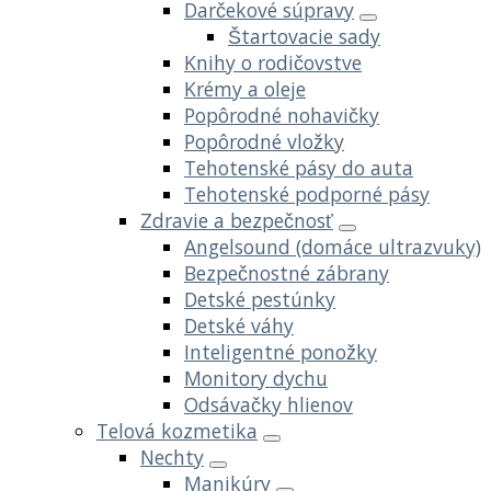
Darčekové súpravy
Štartovacie sady
Knihy o rodičovstve
Krémy a oleje
Popôrodné nohavičky
Popôrodné vložky
Tehotenské pásy do auta
Tehotenské podporné pásy
Zdravie a bezpečnosť
Angelsound (domáce ultrazvuky)
Bezpečnostné zábrany
Detské pestúnky
Detské váhy
Inteligentné ponožky
Monitory dychu
Odsávačky hlienov
Telová kozmetika
Nechty
Manikúry