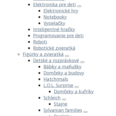
Elektronika pre deti
Elektronické hry
Notebooky
Vysielačky
Inteligentné hračky
Programovanie pre deti
Roboti
Robotické zvieratká
Figúrky a zvieratká
Detské a rozprávkové
Bábky a maňušky
Domčeky a budovy
Hatchimals
L.O.L. Surprise
Domčeky a kufríky
Schleich
Stajne
Sylvanian families