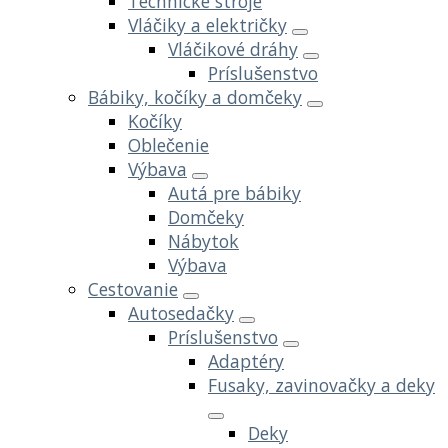
Technické stroje
Vláčiky a električky
Vláčikové dráhy
Príslušenstvo
Bábiky, kočíky a domčeky
Kočíky
Oblečenie
Výbava
Autá pre bábiky
Domčeky
Nábytok
Výbava
Cestovanie
Autosedačky
Príslušenstvo
Adaptéry
Fusaky, zavinovačky a deky
Deky