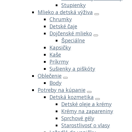
Stupienky
Mlieko a detská výživa
Chrumky
Detské čaje
Dojčenské mlieko
Špeciálne
Kapsičky
Kaše
Príkrmy
Sušienky a piškóty
Oblečenie
Body
Potreby na kúpanie
Detská kozmetika
Detské oleje a krémy
Krémy na zapareniny
Sprchové gély
Starostlivosť o vlasy