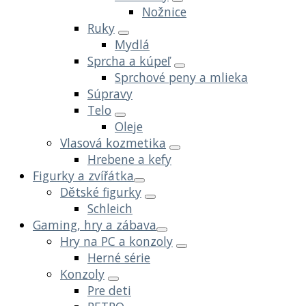
Nožnice
Ruky
Mydlá
Sprcha a kúpeľ
Sprchové peny a mlieka
Súpravy
Telo
Oleje
Vlasová kozmetika
Hrebene a kefy
Figurky a zvířátka
Dětské figurky
Schleich
Gaming, hry a zábava
Hry na PC a konzoly
Herné série
Konzoly
Pre deti