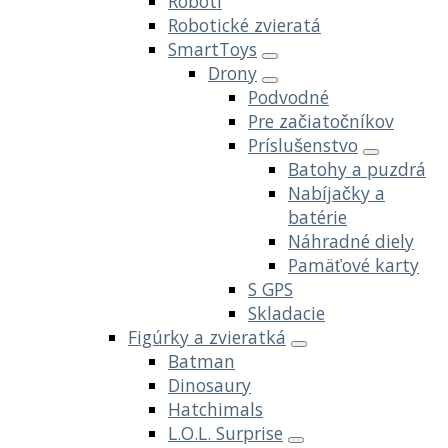
Roboti
Robotické zvieratá
SmartToys
Drony
Podvodné
Pre začiatočníkov
Príslušenstvo
Batohy a puzdrá
Nabíjačky a
batérie
Náhradné diely
Pamäťové karty
S GPS
Skladacie
Figúrky a zvieratká
Batman
Dinosaury
Hatchimals
L.O.L. Surprise