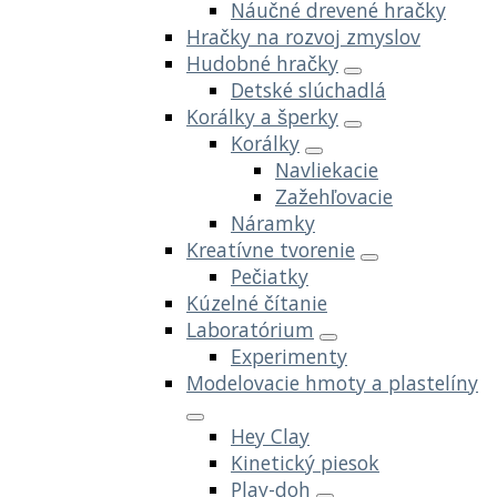
Náučné drevené hračky
Hračky na rozvoj zmyslov
Hudobné hračky
Detské slúchadlá
Korálky a šperky
Korálky
Navliekacie
Zažehľovacie
Náramky
Kreatívne tvorenie
Pečiatky
Kúzelné čítanie
Laboratórium
Experimenty
Modelovacie hmoty a plastelíny
Hey Clay
Kinetický piesok
Play-doh