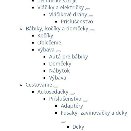
Technické stroje
Vláčiky a električky
Vláčikové dráhy
Príslušenstvo
Bábiky, kočíky a domčeky
Kočíky
Oblečenie
Výbava
Autá pre bábiky
Domčeky
Nábytok
Výbava
Cestovanie
Autosedačky
Príslušenstvo
Adaptéry
Fusaky, zavinovačky a deky
Deky