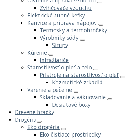
Čistenie a úprava vzduchu
Zvlhčovače vzduchu
Elektrické zubné kefky
Kanvice a príprava nápojov
Termosky a termohrnčeky
Výrobníky sódy
Sirupy
Kúrenie
Infražiariče
Starostlivosť o pleť a telo
Prístroje na starostlivosť o pleť
Kozmetické zrkadlá
Varenie a pečenie
Skladovanie a vákuovanie
Desiatové boxy
Drevené hračky
Drogéria
Eko drogéria
Eko čistiace prostriedky