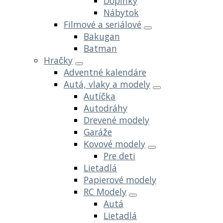
Doplnky
Nábytok
Filmové a seriálové
Bakugan
Batman
Hračky
Adventné kalendáre
Autá, vlaky a modely
Autíčka
Autodráhy
Drevené modely
Garáže
Kovové modely
Pre deti
Lietadlá
Papierové modely
RC Modely
Autá
Lietadlá