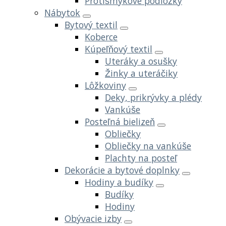
Protišmykové podložky
Nábytok
Bytový textil
Koberce
Kúpeľňový textil
Uteráky a osušky
Žinky a uteráčiky
Lôžkoviny
Deky, prikrývky a plédy
Vankúše
Posteľná bielizeň
Obliečky
Obliečky na vankúše
Plachty na posteľ
Dekorácie a bytové doplnky
Hodiny a budíky
Budíky
Hodiny
Obývacie izby