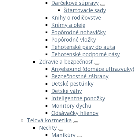
Darčekové súpravy
Štartovacie sady
Knihy o rodičovstve
Krémy a oleje
Popôrodné nohavičky
Popôrodné vložky
Tehotenské pásy do auta
Tehotenské podporné pásy
Zdravie a bezpečnosť
Angelsound (domáce ultrazvuky)
Bezpečnostné zábrany
Detské pestúnky
Detské váhy
Inteligentné ponožky
Monitory dychu
Odsávačky hlienov
Telová kozmetika
Nechty
Manikúry