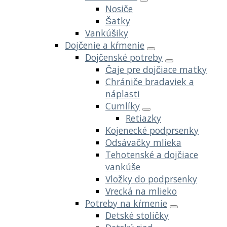
Nosiče
Šatky
Vankúšiky
Dojčenie a kŕmenie
Dojčenské potreby
Čaje pre dojčiace matky
Chrániče bradaviek a
náplasti
Cumlíky
Retiazky
Kojenecké podprsenky
Odsávačky mlieka
Tehotenské a dojčiace
vankúše
Vložky do podprsenky
Vrecká na mlieko
Potreby na kŕmenie
Detské stoličky