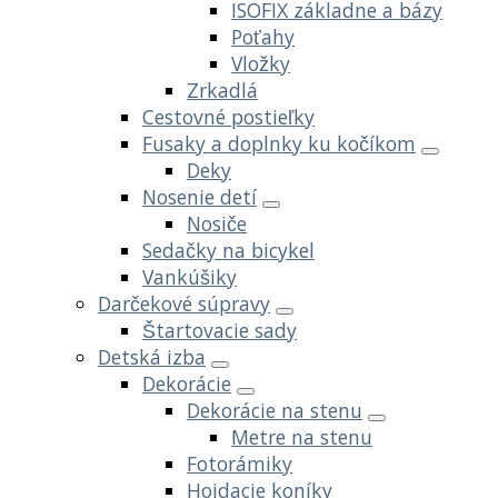
ISOFIX základne a bázy
Poťahy
Vložky
Zrkadlá
Cestovné postieľky
Fusaky a doplnky ku kočíkom
Deky
Nosenie detí
Nosiče
Sedačky na bicykel
Vankúšiky
Darčekové súpravy
Štartovacie sady
Detská izba
Dekorácie
Dekorácie na stenu
Metre na stenu
Fotorámiky
Hojdacie koníky