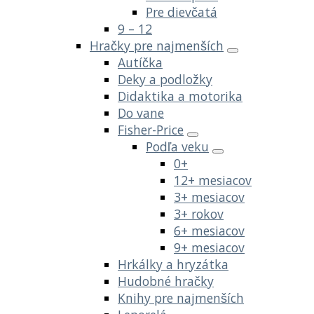
Pre dievčatá
9 – 12
Hračky pre najmenších
Autíčka
Deky a podložky
Didaktika a motorika
Do vane
Fisher-Price
Podľa veku
0+
12+ mesiacov
3+ mesiacov
3+ rokov
6+ mesiacov
9+ mesiacov
Hrkálky a hryzátka
Hudobné hračky
Knihy pre najmenších