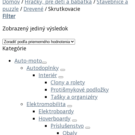
Domov
/
Hračky, pre deti a bábätká
/
Stavebnice a
puzzle
/
Drevené
/
Skrutkovacie
Filter
Zobrazený jediný výsledok
Kategórie
Auto-moto
Autodoplnky
Interiér
Clony a rolety
Protišmykové podložky
Tašky a organizéry
Elektromobilita
Elektroboardy
Hoverboardy
Príslušenstvo
Obaly