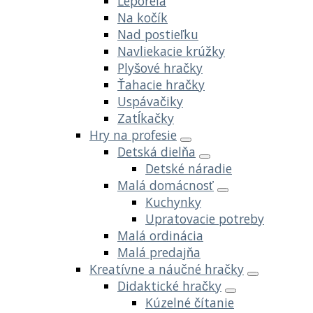
Leporelá
Na kočík
Nad postieľku
Navliekacie krúžky
Plyšové hračky
Ťahacie hračky
Uspávačiky
Zatĺkačky
Hry na profesie
Detská dielňa
Detské náradie
Malá domácnosť
Kuchynky
Upratovacie potreby
Malá ordinácia
Malá predajňa
Kreatívne a náučné hračky
Didaktické hračky
Kúzelné čítanie