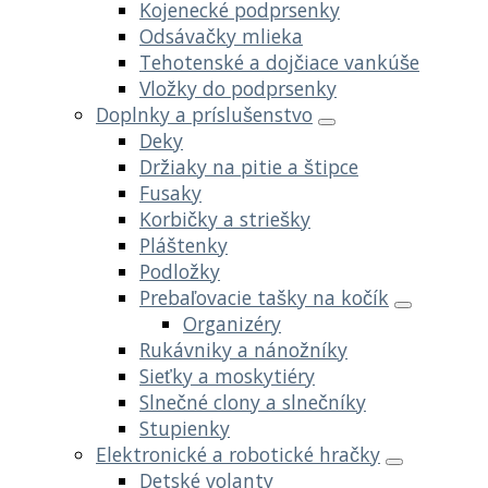
Kojenecké podprsenky
Odsávačky mlieka
Tehotenské a dojčiace vankúše
Vložky do podprsenky
Doplnky a príslušenstvo
Deky
Držiaky na pitie a štipce
Fusaky
Korbičky a striešky
Pláštenky
Podložky
Prebaľovacie tašky na kočík
Organizéry
Rukávniky a nánožníky
Sieťky a moskytiéry
Slnečné clony a slnečníky
Stupienky
Elektronické a robotické hračky
Detské volanty