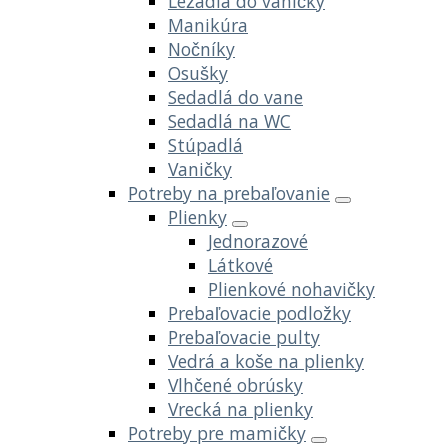
Ležadlá do vaničky
Manikúra
Nočníky
Osušky
Sedadlá do vane
Sedadlá na WC
Stúpadlá
Vaničky
Potreby na prebaľovanie
Plienky
Jednorazové
Látkové
Plienkové nohavičky
Prebaľovacie podložky
Prebaľovacie pulty
Vedrá a koše na plienky
Vlhčené obrúsky
Vrecká na plienky
Potreby pre mamičky