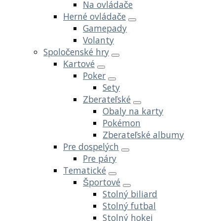
Na ovládače
Herné ovládače
Gamepady
Volanty
Spoločenské hry
Kartové
Poker
Sety
Zberateľské
Obaly na karty
Pokémon
Zberateľské albumy
Pre dospelých
Pre páry
Tematické
Športové
Stolný biliard
Stolný futbal
Stolný hokej