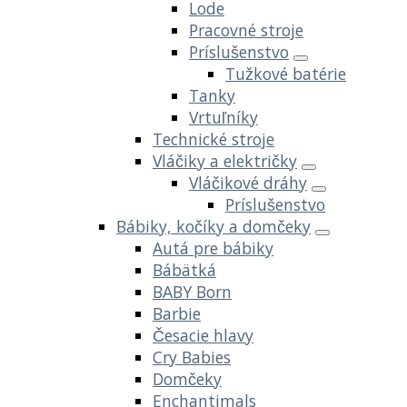
Lode
Pracovné stroje
Príslušenstvo
Tužkové batérie
Tanky
Vrtuľníky
Technické stroje
Vláčiky a električky
Vláčikové dráhy
Príslušenstvo
Bábiky, kočíky a domčeky
Autá pre bábiky
Bábätká
BABY Born
Barbie
Česacie hlavy
Cry Babies
Domčeky
Enchantimals