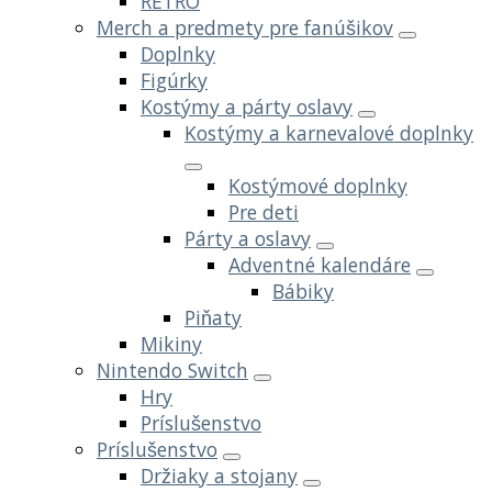
RETRO
Merch a predmety pre fanúšikov
Doplnky
Figúrky
Kostýmy a párty oslavy
Kostýmy a karnevalové doplnky
Kostýmové doplnky
Pre deti
Párty a oslavy
Adventné kalendáre
Bábiky
Piňaty
Mikiny
Nintendo Switch
Hry
Príslušenstvo
Príslušenstvo
Držiaky a stojany