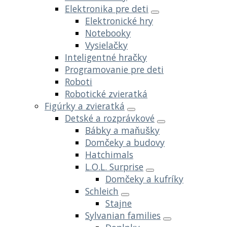
Elektronika pre deti
Elektronické hry
Notebooky
Vysielačky
Inteligentné hračky
Programovanie pre deti
Roboti
Robotické zvieratká
Figúrky a zvieratká
Detské a rozprávkové
Bábky a maňušky
Domčeky a budovy
Hatchimals
L.O.L. Surprise
Domčeky a kufríky
Schleich
Stajne
Sylvanian families