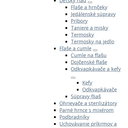
Detský riad
Fľaše a hrnčeky
Jedálenské súpravy
Príbory
Taniere a misky
Termosky
Termosky na jedlo
Fľaše a cumle
Cumle na fľašu
Dojčenské fľaše
Odkvapkávače a kefy
Kefy
Odkvapkávače
Súpravy fliaš
Ohrievače a sterilizátory
Parné hrnce s mixérom
Podbradníky
Uchovávanie príkrmov a