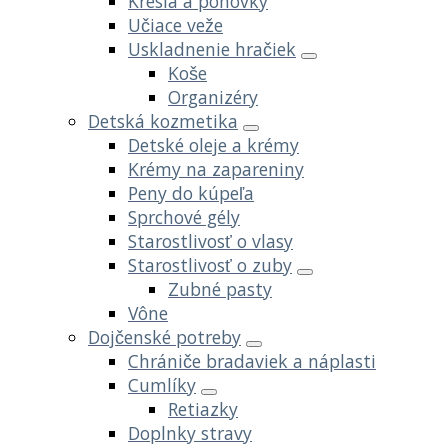
Kreslá a pohovky
Učiace veže
Uskladnenie hračiek
Koše
Organizéry
Detská kozmetika
Detské oleje a krémy
Krémy na zapareniny
Peny do kúpeľa
Sprchové gély
Starostlivosť o vlasy
Starostlivosť o zuby
Zubné pasty
Vône
Dojčenské potreby
Chrániče bradaviek a náplasti
Cumlíky
Retiazky
Doplnky stravy