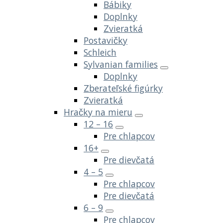
Bábiky
Doplnky
Zvieratká
Postavičky
Schleich
Sylvanian families
Doplnky
Zberateľské figúrky
Zvieratká
Hračky na mieru
12 – 16
Pre chlapcov
16+
Pre dievčatá
4 – 5
Pre chlapcov
Pre dievčatá
6 – 9
Pre chlapcov