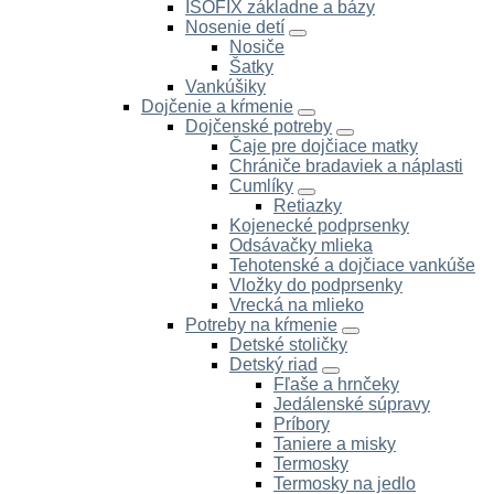
ISOFIX základne a bázy
Nosenie detí
Nosiče
Šatky
Vankúšiky
Dojčenie a kŕmenie
Dojčenské potreby
Čaje pre dojčiace matky
Chrániče bradaviek a náplasti
Cumlíky
Retiazky
Kojenecké podprsenky
Odsávačky mlieka
Tehotenské a dojčiace vankúše
Vložky do podprsenky
Vrecká na mlieko
Potreby na kŕmenie
Detské stoličky
Detský riad
Fľaše a hrnčeky
Jedálenské súpravy
Príbory
Taniere a misky
Termosky
Termosky na jedlo