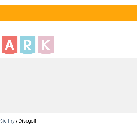
šie hry
/
Discgolf