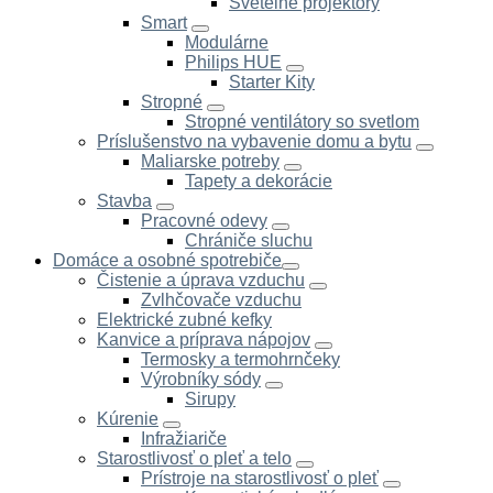
Svetelné projektory
Smart
Modulárne
Philips HUE
Starter Kity
Stropné
Stropné ventilátory so svetlom
Príslušenstvo na vybavenie domu a bytu
Maliarske potreby
Tapety a dekorácie
Stavba
Pracovné odevy
Chrániče sluchu
Domáce a osobné spotrebiče
Čistenie a úprava vzduchu
Zvlhčovače vzduchu
Elektrické zubné kefky
Kanvice a príprava nápojov
Termosky a termohrnčeky
Výrobníky sódy
Sirupy
Kúrenie
Infražiariče
Starostlivosť o pleť a telo
Prístroje na starostlivosť o pleť