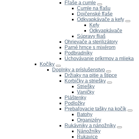
Fľaše a cumle
Cumle na fľašu
Dojčenské fľaše
Odkvapkávače a kefy
Kefy
Odkvapkávače
Súpravy fliaš
Ohrievače a sterilizátory
Parné hrnce s mixérom
Podbradníky
Uchovávanie príkrmov a mlieka
Kočíky
Doplnky a príslušenstvo
Držiaky na pitie a štipce
Korbičky a striešky
Striešky
Vaničky
Pláštenky
Podložky
Prebaľovacie tašky na kočík
Batohy
Organizéry
Rukávniky a nánožníky
Nánožníky
Rukavice