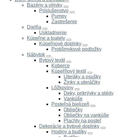
Bazény a vírivky
Príslušenstvo
Pumpy
Zastrešenie
Dielňa
Uskladnenie
Kúpeľne a toalety
Kúpeľnové doplnky
Protišmykové podložky
Nábytok
Bytový textil
Koberce
Kúpeľňový textil
Uteráky a osušky
Žinky a uteráčiky
Lôžkoviny
Deky, prikrývky a plédy
Vankúše
Posteľná bielizeň
Obliečky
Obliečky na vankúše
Plachty na posteľ
Dekorácie a bytové doplnky
Hodiny a budíky