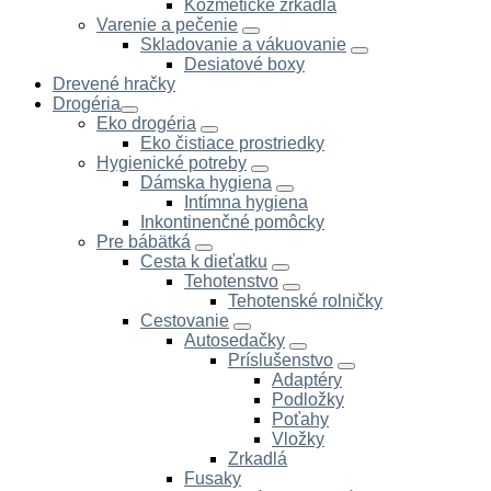
Kozmetické zrkadlá
Varenie a pečenie
Skladovanie a vákuovanie
Desiatové boxy
Drevené hračky
Drogéria
Eko drogéria
Eko čistiace prostriedky
Hygienické potreby
Dámska hygiena
Intímna hygiena
Inkontinenčné pomôcky
Pre bábätká
Cesta k dieťatku
Tehotenstvo
Tehotenské rolničky
Cestovanie
Autosedačky
Príslušenstvo
Adaptéry
Podložky
Poťahy
Vložky
Zrkadlá
Fusaky