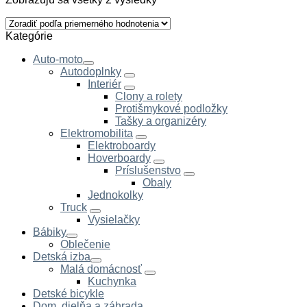
Kategórie
Auto-moto
Autodoplnky
Interiér
Clony a rolety
Protišmykové podložky
Tašky a organizéry
Elektromobilita
Elektroboardy
Hoverboardy
Príslušenstvo
Obaly
Jednokolky
Truck
Vysielačky
Bábiky
Oblečenie
Detská izba
Malá domácnosť
Kuchynka
Detské bicykle
Dom, dielňa a záhrada