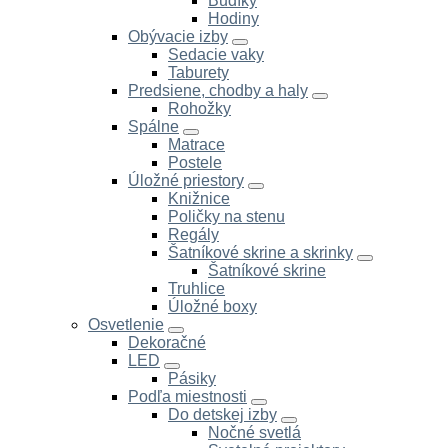
Budíky
Hodiny
Obývacie izby
Sedacie vaky
Taburety
Predsiene, chodby a haly
Rohožky
Spálne
Matrace
Postele
Úložné priestory
Knižnice
Poličky na stenu
Regály
Šatníkové skrine a skrinky
Šatníkové skrine
Truhlice
Úložné boxy
Osvetlenie
Dekoračné
LED
Pásiky
Podľa miestnosti
Do detskej izby
Nočné svetlá