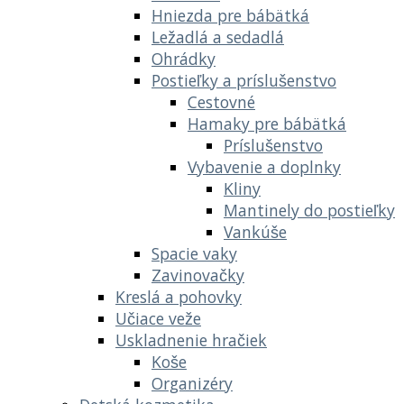
Hniezda pre bábätká
Ležadlá a sedadlá
Ohrádky
Postieľky a príslušenstvo
Cestovné
Hamaky pre bábätká
Príslušenstvo
Vybavenie a doplnky
Kliny
Mantinely do postieľky
Vankúše
Spacie vaky
Zavinovačky
Kreslá a pohovky
Učiace veže
Uskladnenie hračiek
Koše
Organizéry