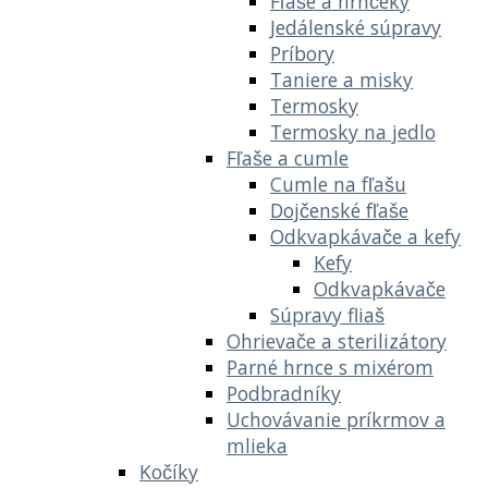
Fľaše a hrnčeky
Jedálenské súpravy
Príbory
Taniere a misky
Termosky
Termosky na jedlo
Fľaše a cumle
Cumle na fľašu
Dojčenské fľaše
Odkvapkávače a kefy
Kefy
Odkvapkávače
Súpravy fliaš
Ohrievače a sterilizátory
Parné hrnce s mixérom
Podbradníky
Uchovávanie príkrmov a
mlieka
Kočíky