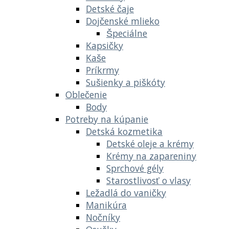
Detské čaje
Dojčenské mlieko
Špeciálne
Kapsičky
Kaše
Príkrmy
Sušienky a piškóty
Oblečenie
Body
Potreby na kúpanie
Detská kozmetika
Detské oleje a krémy
Krémy na zapareniny
Sprchové gély
Starostlivosť o vlasy
Ležadlá do vaničky
Manikúra
Nočníky