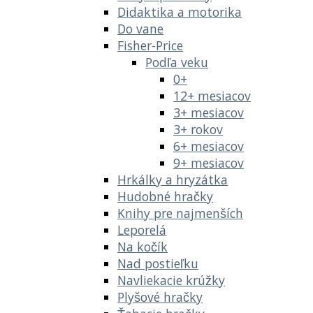
Didaktika a motorika
Do vane
Fisher-Price
Podľa veku
0+
12+ mesiacov
3+ mesiacov
3+ rokov
6+ mesiacov
9+ mesiacov
Hrkálky a hryzátka
Hudobné hračky
Knihy pre najmenších
Leporelá
Na kočík
Nad postieľku
Navliekacie krúžky
Plyšové hračky