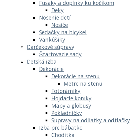
Fusaky a doplnky ku kočíkom
Deky
Nosenie detí
Nosiče
Sedačky na bicykel
Vankúšiky
Darčekové súpravy
Štartovacie sady
Detská izba
Dekorácie
Dekorácie na stenu
Metre na stenu
Fotorámiky
Hojdacie koníky
Mapy a glóbusy
Pokladničky
Súpravy na odliatky a odtlačky
Izba pre bábätko
Chodítka