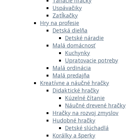
Ťahacie hračky
Uspávačiky
Zatĺkačky
Hry na profesie
Detská dielňa
Detské náradie
Malá domácnosť
Kuchynky
Upratovacie potreby
Malá ordinácia
Malá predajňa
Kreatívne a náučné hračky
Didaktické hračky
Kúzelné čítanie
Náučné drevené hračky
Hračky na rozvoj zmyslov
Hudobné hračky
Detské slúchadlá
Korálky a šperky