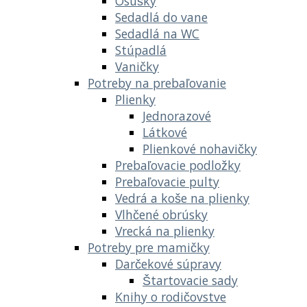
Osušky
Sedadlá do vane
Sedadlá na WC
Stúpadlá
Vaničky
Potreby na prebaľovanie
Plienky
Jednorazové
Látkové
Plienkové nohavičky
Prebaľovacie podložky
Prebaľovacie pulty
Vedrá a koše na plienky
Vlhčené obrúsky
Vrecká na plienky
Potreby pre mamičky
Darčekové súpravy
Štartovacie sady
Knihy o rodičovstve