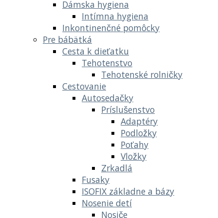
Dámska hygiena
Intímna hygiena
Inkontinenčné pomôcky
Pre bábätká
Cesta k dieťatku
Tehotenstvo
Tehotenské rolničky
Cestovanie
Autosedačky
Príslušenstvo
Adaptéry
Podložky
Poťahy
Vložky
Zrkadlá
Fusaky
ISOFIX základne a bázy
Nosenie detí
Nosiče