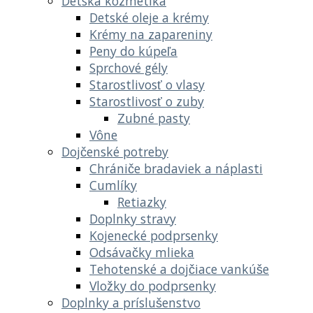
Detská kozmetika
Detské oleje a krémy
Krémy na zapareniny
Peny do kúpeľa
Sprchové gély
Starostlivosť o vlasy
Starostlivosť o zuby
Zubné pasty
Vône
Dojčenské potreby
Chrániče bradaviek a náplasti
Cumlíky
Retiazky
Doplnky stravy
Kojenecké podprsenky
Odsávačky mlieka
Tehotenské a dojčiace vankúše
Vložky do podprsenky
Doplnky a príslušenstvo