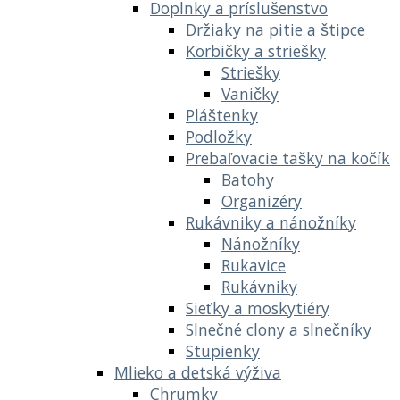
Doplnky a príslušenstvo
Držiaky na pitie a štipce
Korbičky a striešky
Striešky
Vaničky
Pláštenky
Podložky
Prebaľovacie tašky na kočík
Batohy
Organizéry
Rukávniky a nánožníky
Nánožníky
Rukavice
Rukávniky
Sieťky a moskytiéry
Slnečné clony a slnečníky
Stupienky
Mlieko a detská výživa
Chrumky