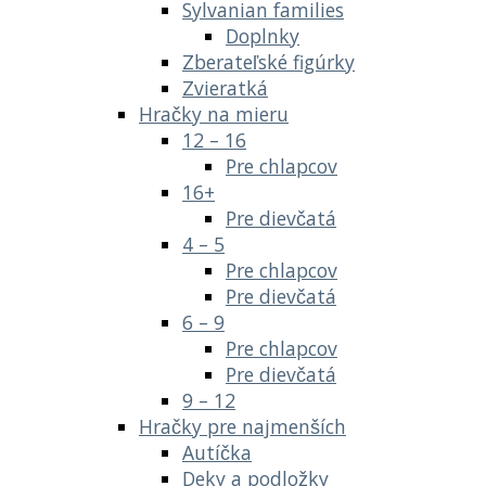
Sylvanian families
Doplnky
Zberateľské figúrky
Zvieratká
Hračky na mieru
12 – 16
Pre chlapcov
16+
Pre dievčatá
4 – 5
Pre chlapcov
Pre dievčatá
6 – 9
Pre chlapcov
Pre dievčatá
9 – 12
Hračky pre najmenších
Autíčka
Deky a podložky