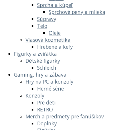
Sprcha a kúpeľ
Sprchové peny a mlieka
Súpravy
Telo
Oleje
Vlasová kozmetika
Hrebene a kefy
Figurky a zvířátka
Dětské figurky
Schleich
Gaming, hry a zábava
Hry na PC a konzoly
Herné série
Konzoly
Pre deti
RETRO
Merch a predmety pre fanúšikov
Doplnky