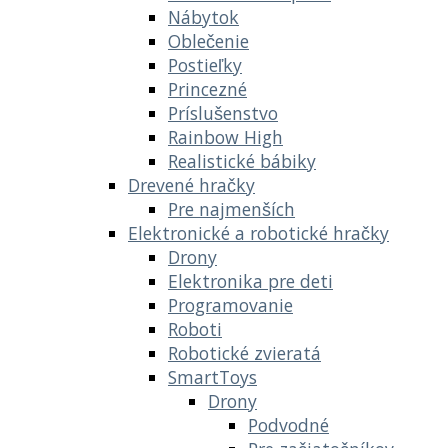
Nábytok
Oblečenie
Postieľky
Princezné
Príslušenstvo
Rainbow High
Realistické bábiky
Drevené hračky
Pre najmenších
Elektronické a robotické hračky
Drony
Elektronika pre deti
Programovanie
Roboti
Robotické zvieratá
SmartToys
Drony
Podvodné