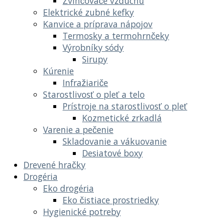
Zvlhčovače vzduchu
Elektrické zubné kefky
Kanvice a príprava nápojov
Termosky a termohrnčeky
Výrobníky sódy
Sirupy
Kúrenie
Infražiariče
Starostlivosť o pleť a telo
Prístroje na starostlivosť o pleť
Kozmetické zrkadlá
Varenie a pečenie
Skladovanie a vákuovanie
Desiatové boxy
Drevené hračky
Drogéria
Eko drogéria
Eko čistiace prostriedky
Hygienické potreby