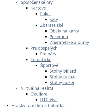
Spoločenské hry
Kartové
Poker
Sety
Zberateľské
Obaly na karty
Pokémon
Zberateľské albumy
Pre dospelých
Pre páry
Tematické
Športové
Stolný biliard
Stolný futbal
Stolný hokej
Virtuálna realita
Okuliare
HTC Vive
Hračky, pre deti a bábätká