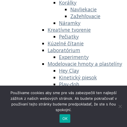
Korálky
Navliekacie
Zažehľovacie
Náramky
Kreatívne tvorenie
Pečiatky
Kúzelné čítanie
Laboratórium
Experimenty
Modelovacie hmoty a plastelíny
Hey Clay
Kinetický piesok
Play-doh
Kreatívne súpravy
Používame cookies aby sme pre vás zabezpečili ten najlepší
Zábavné varenie
zážitok z našich webových stránok. Ak budete pokračovať v
Slizy
používaní tejto stránky budeme predpokladať, že ste s ňou
spokojní.
Šminky a maľovátka
Vyšívanie a pletenie
OK
Obľúbené filmy, postavičky a zvieratá