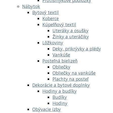
Protišmykové podložky
Nábytok
Bytový textil
Koberce
Kúpeľňový textil
Uteráky a osušky
Žinky a uteráčiky
Lôžkoviny
Deky, prikrývky a plédy
Vankúše
Posteľná bielizeň
Obliečky
Obliečky na vankúše
Plachty na posteľ
Dekorácie a bytové doplnky
Hodiny a budíky
Budíky
Hodiny
Obývacie izby