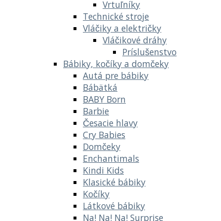
Vrtuľníky
Technické stroje
Vláčiky a električky
Vláčikové dráhy
Príslušenstvo
Bábiky, kočíky a domčeky
Autá pre bábiky
Bábätká
BABY Born
Barbie
Česacie hlavy
Cry Babies
Domčeky
Enchantimals
Kindi Kids
Klasické bábiky
Kočíky
Látkové bábiky
Na! Na! Na! Surprise