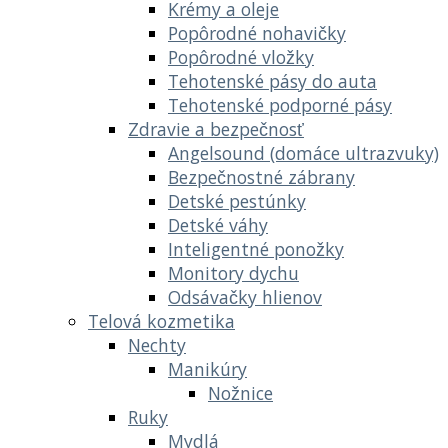
Krémy a oleje
Popôrodné nohavičky
Popôrodné vložky
Tehotenské pásy do auta
Tehotenské podporné pásy
Zdravie a bezpečnosť
Angelsound (domáce ultrazvuky)
Bezpečnostné zábrany
Detské pestúnky
Detské váhy
Inteligentné ponožky
Monitory dychu
Odsávačky hlienov
Telová kozmetika
Nechty
Manikúry
Nožnice
Ruky
Mydlá