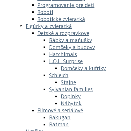
Programovanie pre deti
Roboti
Robotické zvieratká
Figúrky a zvieratká
Detské a rozprávkové
Bábky a maňušky
Domčeky a budovy
Hatchimals
L.O.L. Surprise
Domčeky a kufríky
Schleich
Stajne
Sylvanian families
Doplnky
Nábytok
Filmové a seriálové
Bakugan
Batman