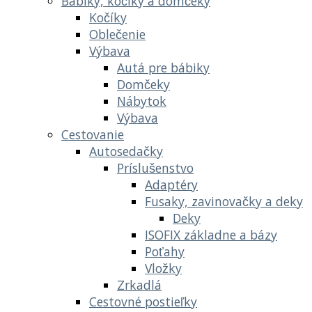
Bábiky, kočíky a domčeky
Kočíky
Oblečenie
Výbava
Autá pre bábiky
Domčeky
Nábytok
Výbava
Cestovanie
Autosedačky
Príslušenstvo
Adaptéry
Fusaky, zavinovačky a deky
Deky
ISOFIX základne a bázy
Poťahy
Vložky
Zrkadlá
Cestovné postieľky