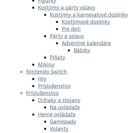
Figúrky
Kostýmy a párty oslavy
Kostýmy a karnevalové doplnky
Kostýmové doplnky
Pre deti
Párty a oslavy
Adventné kalendáre
Bábiky
Piňaty
Mikiny
Nintendo Switch
Hry
Príslušenstvo
Príslušenstvo
Držiaky a stojany
Na ovládače
Herné ovládače
Gamepady
Volanty