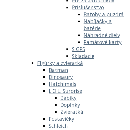
Pre začiatočníkov
Príslušenstvo
Batohy a puzdrá
Nabíjačky a
batérie
Náhradné diely
Pamäťové karty
S GPS
Skladacie
Figúrky a zvieratká
Batman
Dinosaury
Hatchimals
L.O.L. Surprise
Bábiky
Doplnky
Zvieratká
Postavičky
Schleich