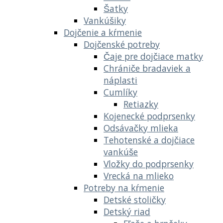
Šatky
Vankúšiky
Dojčenie a kŕmenie
Dojčenské potreby
Čaje pre dojčiace matky
Chrániče bradaviek a
náplasti
Cumlíky
Retiazky
Kojenecké podprsenky
Odsávačky mlieka
Tehotenské a dojčiace
vankúše
Vložky do podprsenky
Vrecká na mlieko
Potreby na kŕmenie
Detské stoličky
Detský riad