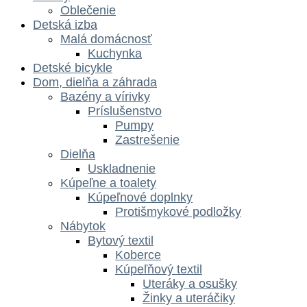
Oblečenie
Detská izba
Malá domácnosť
Kuchynka
Detské bicykle
Dom, dielňa a záhrada
Bazény a vírivky
Príslušenstvo
Pumpy
Zastrešenie
Dielňa
Uskladnenie
Kúpeľne a toalety
Kúpeľnové doplnky
Protišmykové podložky
Nábytok
Bytový textil
Koberce
Kúpeľňový textil
Uteráky a osušky
Žinky a uteráčiky