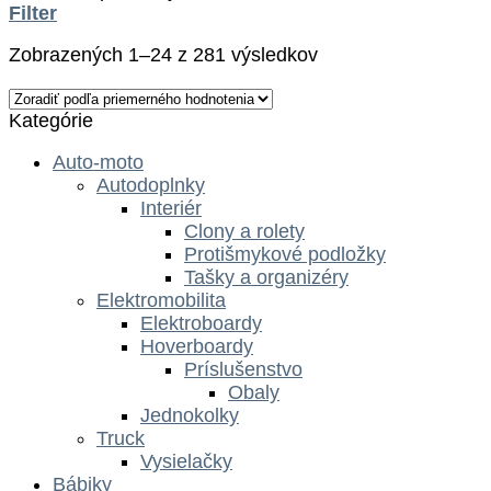
Filter
Zobrazených 1–24 z 281 výsledkov
Kategórie
Auto-moto
Autodoplnky
Interiér
Clony a rolety
Protišmykové podložky
Tašky a organizéry
Elektromobilita
Elektroboardy
Hoverboardy
Príslušenstvo
Obaly
Jednokolky
Truck
Vysielačky
Bábiky