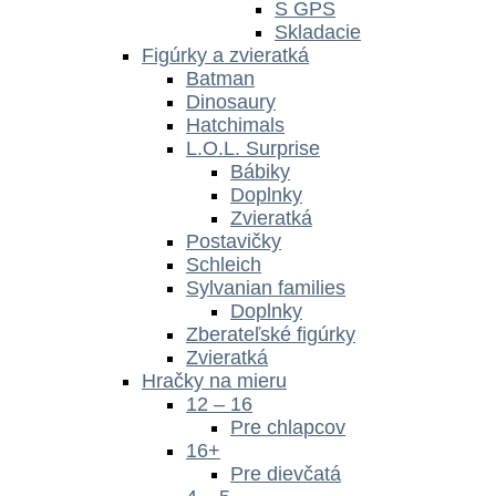
S GPS
Skladacie
Figúrky a zvieratká
Batman
Dinosaury
Hatchimals
L.O.L. Surprise
Bábiky
Doplnky
Zvieratká
Postavičky
Schleich
Sylvanian families
Doplnky
Zberateľské figúrky
Zvieratká
Hračky na mieru
12 – 16
Pre chlapcov
16+
Pre dievčatá