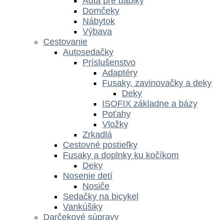
Autá pre bábiky
Domčeky
Nábytok
Výbava
Cestovanie
Autosedačky
Príslušenstvo
Adaptéry
Fusaky, zavinovačky a deky
Deky
ISOFIX základne a bázy
Poťahy
Vložky
Zrkadlá
Cestovné postieľky
Fusaky a doplnky ku kočíkom
Deky
Nosenie detí
Nosiče
Sedačky na bicykel
Vankúšiky
Darčekové súpravy