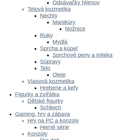
Odsávačky hlienov
Telová kozmetika
Nechty
Manikúry
Nožnice
Ruky
Mydlá
Sprcha a kúpeľ
Sprchové peny a mlieka
Súpravy
Telo
Oleje
Vlasová kozmetika
Hrebene a kefy
Figurky a zvířátka
Dětské figurky
Schleich
Gaming, hry a zábava
Hry na PC a konzoly
Herné série
Konzoly