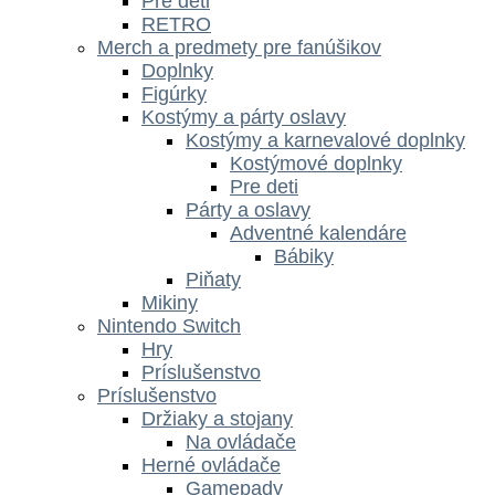
Pre deti
RETRO
Merch a predmety pre fanúšikov
Doplnky
Figúrky
Kostýmy a párty oslavy
Kostýmy a karnevalové doplnky
Kostýmové doplnky
Pre deti
Párty a oslavy
Adventné kalendáre
Bábiky
Piňaty
Mikiny
Nintendo Switch
Hry
Príslušenstvo
Príslušenstvo
Držiaky a stojany
Na ovládače
Herné ovládače
Gamepady