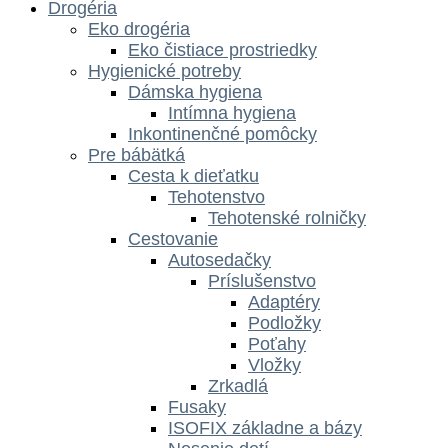
Drogéria
Eko drogéria
Eko čistiace prostriedky
Hygienické potreby
Dámska hygiena
Intímna hygiena
Inkontinenčné pomôcky
Pre bábätká
Cesta k dieťatku
Tehotenstvo
Tehotenské rolničky
Cestovanie
Autosedačky
Príslušenstvo
Adaptéry
Podložky
Poťahy
Vložky
Zrkadlá
Fusaky
ISOFIX základne a bázy