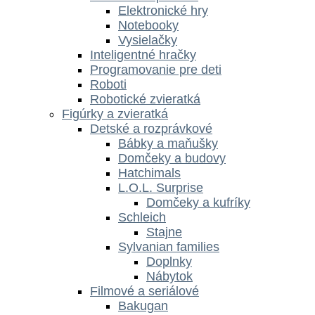
Elektronické hry
Notebooky
Vysielačky
Inteligentné hračky
Programovanie pre deti
Roboti
Robotické zvieratká
Figúrky a zvieratká
Detské a rozprávkové
Bábky a maňušky
Domčeky a budovy
Hatchimals
L.O.L. Surprise
Domčeky a kufríky
Schleich
Stajne
Sylvanian families
Doplnky
Nábytok
Filmové a seriálové
Bakugan