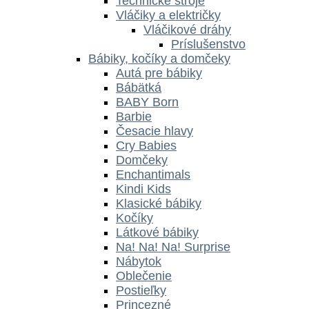
Technické stroje
Vláčiky a električky
Vláčikové dráhy
Príslušenstvo
Bábiky, kočíky a domčeky
Autá pre bábiky
Bábätká
BABY Born
Barbie
Česacie hlavy
Cry Babies
Domčeky
Enchantimals
Kindi Kids
Klasické bábiky
Kočíky
Látkové bábiky
Na! Na! Na! Surprise
Nábytok
Oblečenie
Postieľky
Princezné