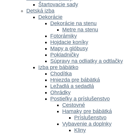
Štartovacie sady
Detská izba
Dekorácie
Dekorácie na stenu
Metre na stenu
Fotorámiky
Hojdacie koníky
Mapy a glóbusy
Pokladničky
Súpravy na odliatky a odtlačky
Izba pre bábätko
Chodítka
Hniezda pre bábätká
Ležadlá a sedadlá
Ohrádky
Postieľky a príslušenstvo
Cestovné
Hamaky pre bábätká
Príslušenstvo
Vybavenie a doplnky
Kliny