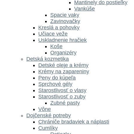
Mantinely do postieľky
Vankúše
Spacie vaky
Zavinovačky
Kreslá a pohovky
Učiace veže
Uskladnenie hračiek
Koše
Organizéry
Detská kozmetika
Detské oleje a krémy
Krémy na zapareniny
Peny do kúpeľa
Sprchové gély
Starostlivosť o vlasy
Starostlivosť o zuby
Zubné pasty
Vône
Dojčenské potreby
Chrániče bradaviek a náplasti
Cumlíky