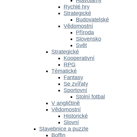
Hlavolamy
Rychlé hry
Strategické
Budovatelské
Vědomostní
Příroda
Slovensko
Svět
Strategické
Kooperativní
RPG
Tématické
Fantasy
Se zvířaty
Sportovní
Stolní fotbal
V angličtině
Vědomostní
Historické
Slovní
Stavebnice a puzzle
Boffin