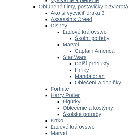
Vyšívanie a pletenie
Obľúbené filmy, postavičky a zvieratá
Ako si vycvičiť draka 3
Assassin's Creed
Disney
Ľadové kráľovstvo
Školní potřeby
Marvel
Captain America
Star Wars
Další produkty
Hrnky
Mandalorian
Oblečení a doplňky
Fortnite
Harry Potter
Figúrky
Oblečenie a kostýmy
Školské potreby
Krtko
Ľadové kráľovstvo
Marvel