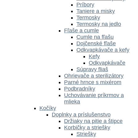
Príbory
Taniere a misky
Termosky
Termosky na jedlo
Fľaše a cumle
Cumle na fľašu
Dojčenské fľaše
Odkvapkávače a kefy
Kefy
Odkvapkávače
Súpravy fliaš
Ohrievače a sterilizátory
Parné hrnce s mixérom
Podbradníky
Uchovávanie príkrmov a
mlieka
Kočíky
Doplnky a príslušenstvo
Držiaky na pitie a štipce
Korbičky a striešky
Striešky