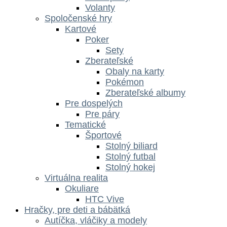
Volanty
Spoločenské hry
Kartové
Poker
Sety
Zberateľské
Obaly na karty
Pokémon
Zberateľské albumy
Pre dospelých
Pre páry
Tematické
Športové
Stolný biliard
Stolný futbal
Stolný hokej
Virtuálna realita
Okuliare
HTC Vive
Hračky, pre deti a bábätká
Autíčka, vláčiky a modely