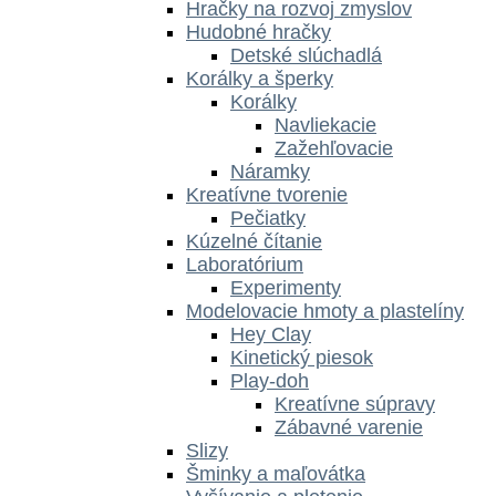
Hračky na rozvoj zmyslov
Hudobné hračky
Detské slúchadlá
Korálky a šperky
Korálky
Navliekacie
Zažehľovacie
Náramky
Kreatívne tvorenie
Pečiatky
Kúzelné čítanie
Laboratórium
Experimenty
Modelovacie hmoty a plastelíny
Hey Clay
Kinetický piesok
Play-doh
Kreatívne súpravy
Zábavné varenie
Slizy
Šminky a maľovátka