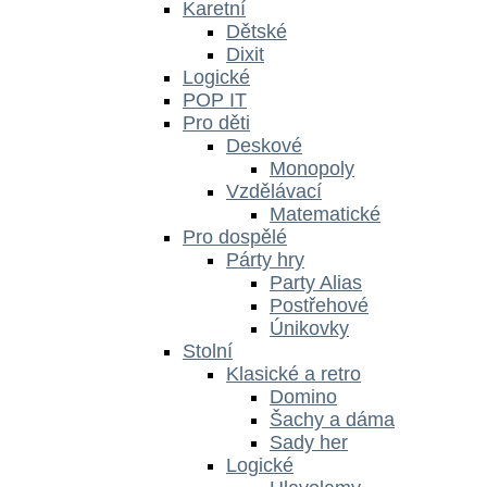
Karetní
Dětské
Dixit
Logické
POP IT
Pro děti
Deskové
Monopoly
Vzdělávací
Matematické
Pro dospělé
Párty hry
Party Alias
Postřehové
Únikovky
Stolní
Klasické a retro
Domino
Šachy a dáma
Sady her
Logické