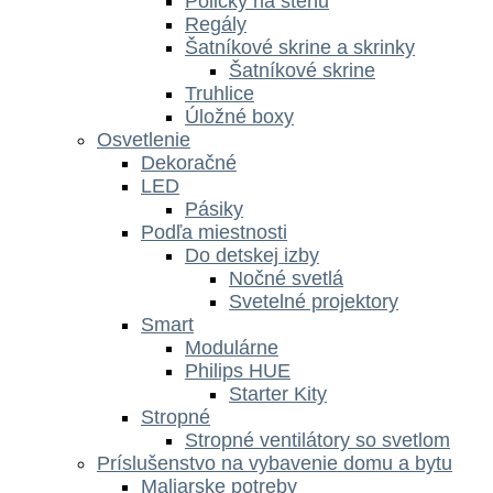
Poličky na stenu
Regály
Šatníkové skrine a skrinky
Šatníkové skrine
Truhlice
Úložné boxy
Osvetlenie
Dekoračné
LED
Pásiky
Podľa miestnosti
Do detskej izby
Nočné svetlá
Svetelné projektory
Smart
Modulárne
Philips HUE
Starter Kity
Stropné
Stropné ventilátory so svetlom
Príslušenstvo na vybavenie domu a bytu
Maliarske potreby