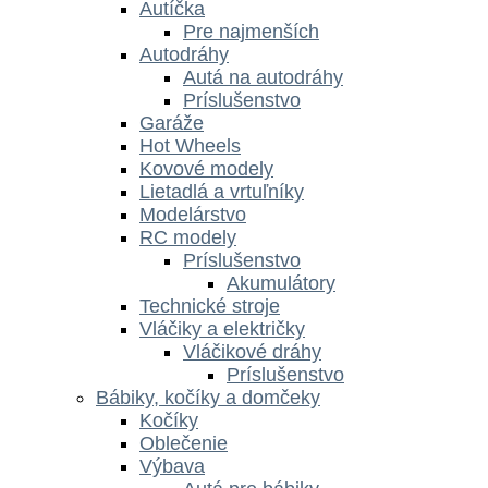
Autíčka
Pre najmenších
Autodráhy
Autá na autodráhy
Príslušenstvo
Garáže
Hot Wheels
Kovové modely
Lietadlá a vrtuľníky
Modelárstvo
RC modely
Príslušenstvo
Akumulátory
Technické stroje
Vláčiky a električky
Vláčikové dráhy
Príslušenstvo
Bábiky, kočíky a domčeky
Kočíky
Oblečenie
Výbava