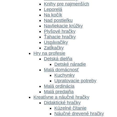
Knihy pre najmenších
Leporelá
Na kočík
Nad postieľku
Navliekacie krúžky
Plyšové hračky
Ťahacie hračky
Uspávačiky
Zatĺkačky
Hry na profesie
Detská dielňa
Detské náradie
Malá domácnosť
Kuchynky
Upratovacie potreby
Malá ordinácia
Malá predajňa
Kreatívne a náučné hračky
Didaktické hračky
Kúzelné čítanie
Náučné drevené hračky