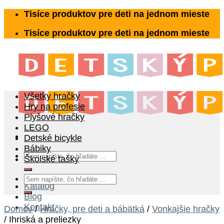
Skip
Tisíce produktov pre deti na jednom mieste
to
Tisíce produktov pre deti na jednom mieste
content
Všetky hračky
Hry na profesie
Plyšové hračky
LEGO
Detské bicykle
Bábiky
Hľadať:
Školské tašky
Hľadať:
Katalóg
Blog
Kontakt
Domov
/
Hračky, pre deti a bábätká
/
Vonkajšie hračky
/
Ihriská a preliezky