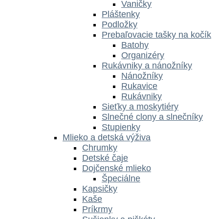
Vaničky
Pláštenky
Podložky
Prebaľovacie tašky na kočík
Batohy
Organizéry
Rukávniky a nánožníky
Nánožníky
Rukavice
Rukávniky
Sieťky a moskytiéry
Slnečné clony a slnečníky
Stupienky
Mlieko a detská výživa
Chrumky
Detské čaje
Dojčenské mlieko
Špeciálne
Kapsičky
Kaše
Príkrmy