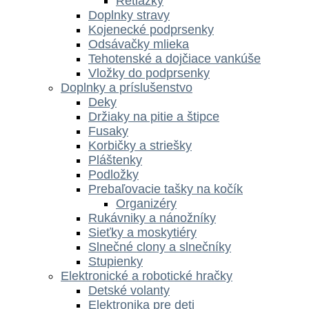
Retiazky
Doplnky stravy
Kojenecké podprsenky
Odsávačky mlieka
Tehotenské a dojčiace vankúše
Vložky do podprsenky
Doplnky a príslušenstvo
Deky
Držiaky na pitie a štipce
Fusaky
Korbičky a striešky
Pláštenky
Podložky
Prebaľovacie tašky na kočík
Organizéry
Rukávniky a nánožníky
Sieťky a moskytiéry
Slnečné clony a slnečníky
Stupienky
Elektronické a robotické hračky
Detské volanty
Elektronika pre deti