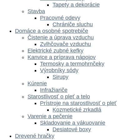
Tapety a dekorácie
Stavba
Pracovné odevy
Chrániče sluchu
Domáce a osobné spotrebiče
Čistenie a úprava vzduchu
Zvlhčovače vzduchu
Elektrické zubné kefky
Kanvice a príprava nápojov
Termosky a termohrnčeky
Výrobníky sódy
Sirupy
Kúrenie
Infražiariče
Starostlivosť o pleť a telo
Prístroje na starostlivosť o pleť
Kozmetické zrkadlá
Varenie a pečenie
Skladovanie a vákuovanie
Desiatové boxy
Drevené hračky