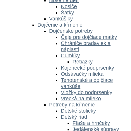
Nosenie detí
Nosiče
Šatky
Vankúšiky
Dojčenie a kŕmenie
Dojčenské potreby
Čaje pre dojčiace matky
Chrániče bradaviek a
náplasti
Cumlíky
Retiazky
Kojenecké podprsenky
Odsávačky mlieka
Tehotenské a dojčiace
vankúše
Vložky do podprsenky
Vrecká na mlieko
Potreby na kŕmenie
Detské stoličky
Detský riad
Fľaše a hrnčeky
Jedálenské súpravy