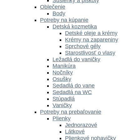
Sušienky a piškóty
Oblečenie
Body
Potreby na kúpanie
Detská kozmetika
Detské oleje a krémy
Krémy na zapareniny
Sprchové gély
Starostlivosť o vlasy
Ležadlá do vaničky
Manikúra
Nočníky
Osušky
Sedadlá do vane
Sedadlá na WC
Stúpadlá
Vaničky
Potreby na prebaľovanie
Plienky
Jednorazové
Látkové
Plienkové nohavičky