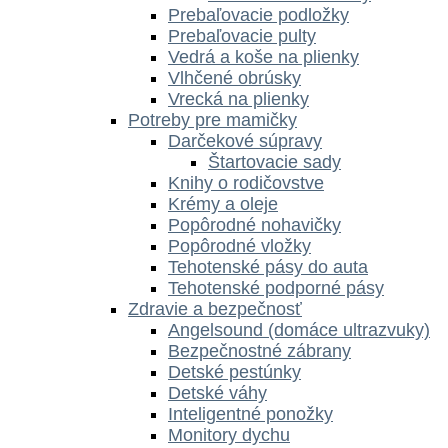
Prebaľovacie podložky
Prebaľovacie pulty
Vedrá a koše na plienky
Vlhčené obrúsky
Vrecká na plienky
Potreby pre mamičky
Darčekové súpravy
Štartovacie sady
Knihy o rodičovstve
Krémy a oleje
Popôrodné nohavičky
Popôrodné vložky
Tehotenské pásy do auta
Tehotenské podporné pásy
Zdravie a bezpečnosť
Angelsound (domáce ultrazvuky)
Bezpečnostné zábrany
Detské pestúnky
Detské váhy
Inteligentné ponožky
Monitory dychu