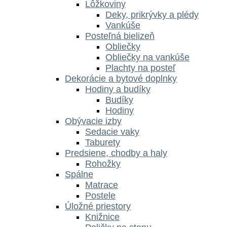
Lôžkoviny
Deky, prikrývky a plédy
Vankúše
Posteľná bielizeň
Obliečky
Obliečky na vankúše
Plachty na posteľ
Dekorácie a bytové doplnky
Hodiny a budíky
Budíky
Hodiny
Obývacie izby
Sedacie vaky
Taburety
Predsiene, chodby a haly
Rohožky
Spálne
Matrace
Postele
Úložné priestory
Knižnice