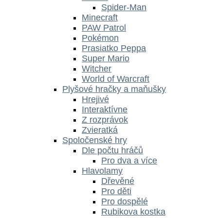
Spider-Man
Minecraft
PAW Patrol
Pokémon
Prasiatko Peppa
Super Mario
Witcher
World of Warcraft
Plyšové hračky a maňušky
Hrejivé
Interaktívne
Z rozprávok
Zvieratká
Spoločenské hry
Dle počtu hráčů
Pro dva a více
Hlavolamy
Dřevěné
Pro děti
Pro dospělé
Rubikova kostka