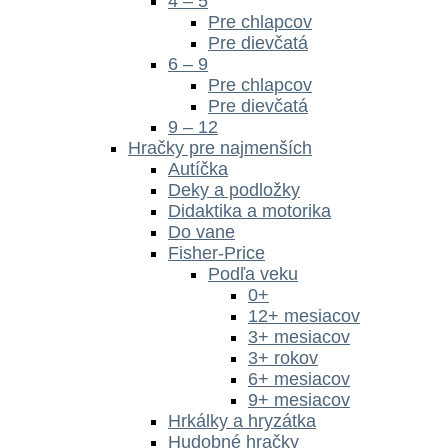
4 – 5
Pre chlapcov
Pre dievčatá
6 – 9
Pre chlapcov
Pre dievčatá
9 – 12
Hračky pre najmenších
Autíčka
Deky a podložky
Didaktika a motorika
Do vane
Fisher-Price
Podľa veku
0+
12+ mesiacov
3+ mesiacov
3+ rokov
6+ mesiacov
9+ mesiacov
Hrkálky a hryzátka
Hudobné hračky