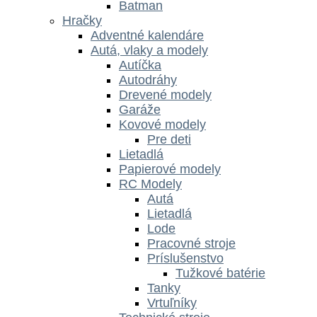
Batman
Hračky
Adventné kalendáre
Autá, vlaky a modely
Autíčka
Autodráhy
Drevené modely
Garáže
Kovové modely
Pre deti
Lietadlá
Papierové modely
RC Modely
Autá
Lietadlá
Lode
Pracovné stroje
Príslušenstvo
Tužkové batérie
Tanky
Vrtuľníky