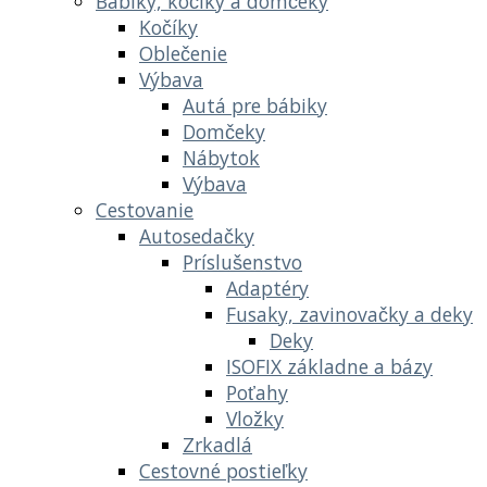
Bábiky, kočíky a domčeky
Kočíky
Oblečenie
Výbava
Autá pre bábiky
Domčeky
Nábytok
Výbava
Cestovanie
Autosedačky
Príslušenstvo
Adaptéry
Fusaky, zavinovačky a deky
Deky
ISOFIX základne a bázy
Poťahy
Vložky
Zrkadlá
Cestovné postieľky