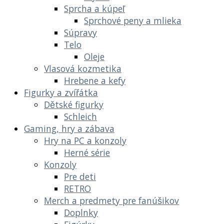
Sprcha a kúpeľ
Sprchové peny a mlieka
Súpravy
Telo
Oleje
Vlasová kozmetika
Hrebene a kefy
Figurky a zvířátka
Dětské figurky
Schleich
Gaming, hry a zábava
Hry na PC a konzoly
Herné série
Konzoly
Pre deti
RETRO
Merch a predmety pre fanúšikov
Doplnky