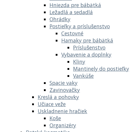
Hniezda pre bábätká
Ležadlá a sedadlá
Ohrádky
Postieľky a príslušenstvo
Cestovné
Hamaky pre bábätká
Príslušenstvo
Vybavenie a doplnky
Kliny
Mantinely do postieľky
Vankúše
Spacie vaky
Zavinovačky
Kreslá a pohovky
Učiace veže
Uskladnenie hračiek
Koše
Organizéry