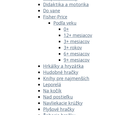
Didaktika a motorika
Do vane
Fisher-Price
Podľa veku
0+
12+ mesiacov
3+ mesiacov
3+ rokov
6+ mesiacov
9+ mesiacov
Hrkálky a hryzátka
Hudobné hračky
Knihy pre najmenších
Leporelá
Na kočík
Nad postieľku
Navliekacie krúžky
Plyšové hračky