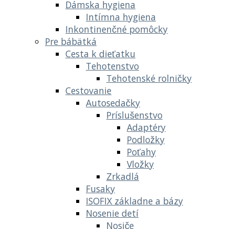
Dámska hygiena
Intímna hygiena
Inkontinenčné pomôcky
Pre bábätká
Cesta k dieťatku
Tehotenstvo
Tehotenské rolničky
Cestovanie
Autosedačky
Príslušenstvo
Adaptéry
Podložky
Poťahy
Vložky
Zrkadlá
Fusaky
ISOFIX základne a bázy
Nosenie detí
Nosiče