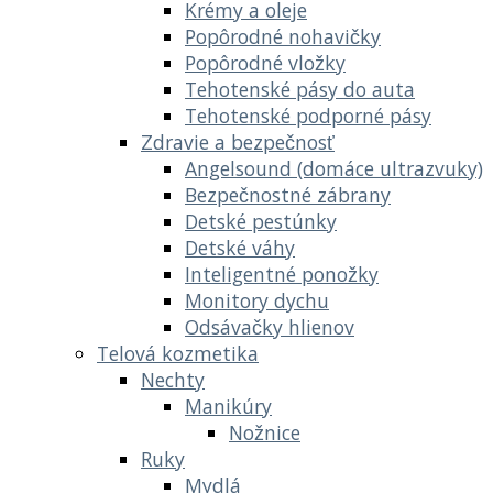
Krémy a oleje
Popôrodné nohavičky
Popôrodné vložky
Tehotenské pásy do auta
Tehotenské podporné pásy
Zdravie a bezpečnosť
Angelsound (domáce ultrazvuky)
Bezpečnostné zábrany
Detské pestúnky
Detské váhy
Inteligentné ponožky
Monitory dychu
Odsávačky hlienov
Telová kozmetika
Nechty
Manikúry
Nožnice
Ruky
Mydlá