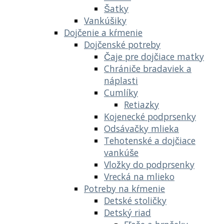
Šatky
Vankúšiky
Dojčenie a kŕmenie
Dojčenské potreby
Čaje pre dojčiace matky
Chrániče bradaviek a
náplasti
Cumlíky
Retiazky
Kojenecké podprsenky
Odsávačky mlieka
Tehotenské a dojčiace
vankúše
Vložky do podprsenky
Vrecká na mlieko
Potreby na kŕmenie
Detské stoličky
Detský riad