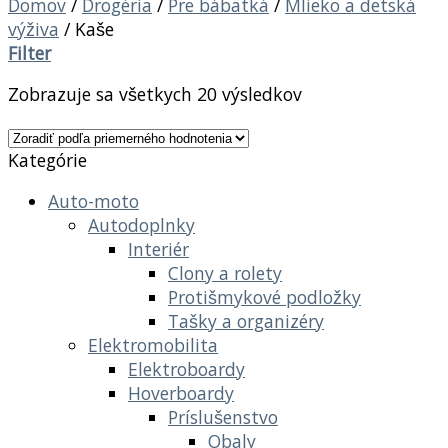
Domov
/
Drogéria
/
Pre bábätká
/
Mlieko a detská
výživa
/
Kaše
Filter
Zobrazuje sa všetkych 20 výsledkov
Kategórie
Auto-moto
Autodoplnky
Interiér
Clony a rolety
Protišmykové podložky
Tašky a organizéry
Elektromobilita
Elektroboardy
Hoverboardy
Príslušenstvo
Obaly