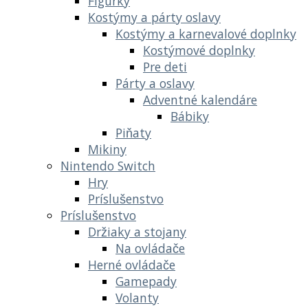
Figúrky
Kostýmy a párty oslavy
Kostýmy a karnevalové doplnky
Kostýmové doplnky
Pre deti
Párty a oslavy
Adventné kalendáre
Bábiky
Piňaty
Mikiny
Nintendo Switch
Hry
Príslušenstvo
Príslušenstvo
Držiaky a stojany
Na ovládače
Herné ovládače
Gamepady
Volanty