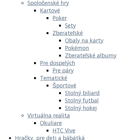
Spoločenské hry
Kartové
Poker
Sety
Zberateľské
Obaly na karty
Pokémon
Zberateľské albumy
Pre dospelých
Pre páry
Tematické
Športové
Stolný biliard
Stolný futbal
Stolný hokej
Virtuálna realita
Okuliare
HTC Vive
Hračky, pre deti a bábätká