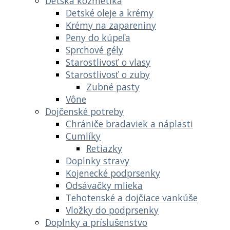
Detská kozmetika
Detské oleje a krémy
Krémy na zapareniny
Peny do kúpeľa
Sprchové gély
Starostlivosť o vlasy
Starostlivosť o zuby
Zubné pasty
Vône
Dojčenské potreby
Chrániče bradaviek a náplasti
Cumlíky
Retiazky
Doplnky stravy
Kojenecké podprsenky
Odsávačky mlieka
Tehotenské a dojčiace vankúše
Vložky do podprsenky
Doplnky a príslušenstvo