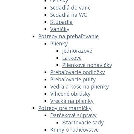
Osušky
Sedadlá do vane
Sedadlá na WC
Stúpadlá
Vaničky
Potreby na prebaľovanie
Plienky
Jednorazové
Látkové
Plienkové nohavičky
Prebaľovacie podložky
Prebaľovacie pulty
Vedrá a koše na plienky
Vlhčené obrúsky
Vrecká na plienky
Potreby pre mamičky
Darčekové súpravy
Štartovacie sady
Knihy o rodičovstve