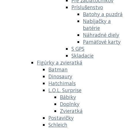
Pre začiatočníkov
Príslušenstvo
Batohy a puzdrá
Nabíjačky a
batérie
Náhradné diely
Pamäťové karty
S GPS
Skladacie
Figúrky a zvieratká
Batman
Dinosaury
Hatchimals
L.O.L. Surprise
Bábiky
Doplnky
Zvieratká
Postavičky
Schleich