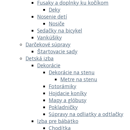
Fusaky a doplnky ku kočíkom
Deky
Nosenie detí
Nosiče
Sedačky na bicykel
Vankúšiky
Darčekové súpravy
Štartovacie sady
Detská izba
Dekorácie
Dekorácie na stenu
Metre na stenu
Fotorámiky
Hojdacie koníky
Mapy a glóbusy
Pokladničky
Súpravy na odliatky a odtlačky
Izba pre bábätko
Chodítka