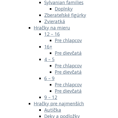
Sylvanian families
Doplnky
Zberateľské figúrky
Zvieratká
Hračky na mieru
12 – 16
Pre chlapcov
16+
Pre dievčatá
4 – 5
Pre chlapcov
Pre dievčatá
6 – 9
Pre chlapcov
Pre dievčatá
9 – 12
Hračky pre najmenších
Autíčka
Deky a podložky