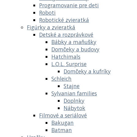
Programovanie pre deti
Roboti
Robotické zvieratká
Figúrky a zvieratká
Detské a rozprávkové
Bábky a maňušky
Domčeky a budovy
Hatchimals
L.O.L. Surprise
Domčeky a kufríky
Schleich
Stajne
Sylvanian families
Doplnky
Nábytok
Filmové a seriálové
Bakugan
Batman