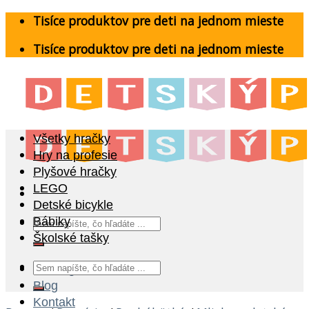
Skip
Tisíce produktov pre deti na jednom mieste
to
Tisíce produktov pre deti na jednom mieste
content
Všetky hračky
Hry na profesie
Plyšové hračky
LEGO
Detské bicykle
Hľadať:
Bábiky
Školské tašky
Hľadať:
Katalóg
Blog
Kontakt