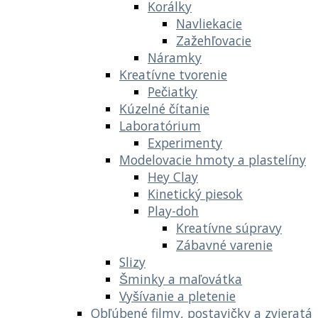
Korálky
Navliekacie
Zažehľovacie
Náramky
Kreatívne tvorenie
Pečiatky
Kúzelné čítanie
Laboratórium
Experimenty
Modelovacie hmoty a plastelíny
Hey Clay
Kinetický piesok
Play-doh
Kreatívne súpravy
Zábavné varenie
Slizy
Šminky a maľovátka
Vyšívanie a pletenie
Obľúbené filmy, postavičky a zvieratá