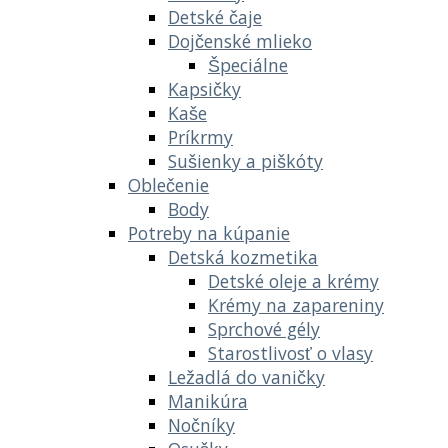
Detské čaje
Dojčenské mlieko
Špeciálne
Kapsičky
Kaše
Príkrmy
Sušienky a piškóty
Oblečenie
Body
Potreby na kúpanie
Detská kozmetika
Detské oleje a krémy
Krémy na zapareniny
Sprchové gély
Starostlivosť o vlasy
Ležadlá do vaničky
Manikúra
Nočníky