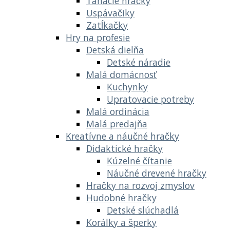
Ťahacie hračky
Uspávačiky
Zatĺkačky
Hry na profesie
Detská dielňa
Detské náradie
Malá domácnosť
Kuchynky
Upratovacie potreby
Malá ordinácia
Malá predajňa
Kreatívne a náučné hračky
Didaktické hračky
Kúzelné čítanie
Náučné drevené hračky
Hračky na rozvoj zmyslov
Hudobné hračky
Detské slúchadlá
Korálky a šperky