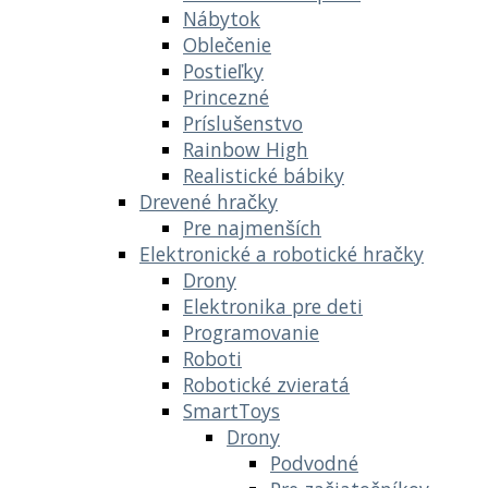
Nábytok
Oblečenie
Postieľky
Princezné
Príslušenstvo
Rainbow High
Realistické bábiky
Drevené hračky
Pre najmenších
Elektronické a robotické hračky
Drony
Elektronika pre deti
Programovanie
Roboti
Robotické zvieratá
SmartToys
Drony
Podvodné