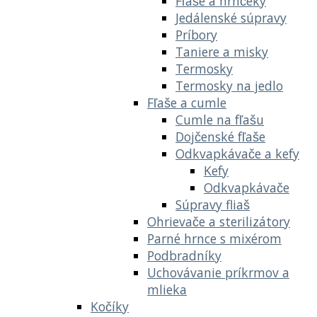
Fľaše a hrnčeky
Jedálenské súpravy
Príbory
Taniere a misky
Termosky
Termosky na jedlo
Fľaše a cumle
Cumle na fľašu
Dojčenské fľaše
Odkvapkávače a kefy
Kefy
Odkvapkávače
Súpravy fliaš
Ohrievače a sterilizátory
Parné hrnce s mixérom
Podbradníky
Uchovávanie príkrmov a
mlieka
Kočíky