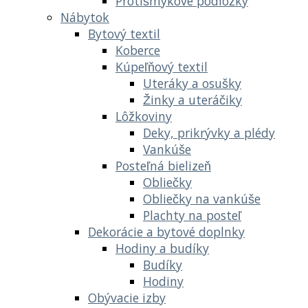
Protišmykové podložky
Nábytok
Bytový textil
Koberce
Kúpeľňový textil
Uteráky a osušky
Žinky a uteráčiky
Lôžkoviny
Deky, prikrývky a plédy
Vankúše
Posteľná bielizeň
Obliečky
Obliečky na vankúše
Plachty na posteľ
Dekorácie a bytové doplnky
Hodiny a budíky
Budíky
Hodiny
Obývacie izby