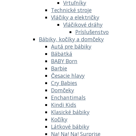
Vrtuľníky
Technické stroje
Vláčiky a električky
Vláčikové dráhy
Príslušenstvo
Bábiky, kočíky a domčeky
Autá pre bábiky
Bábätká
BABY Born
Barbie
Česacie hlavy
Cry Babies
Domčeky
Enchantimals
Kindi Kids
Klasické bábiky
Kočíky
Látkové bábiky
Na! Na! Na! Surprise