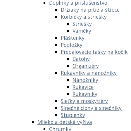
Doplnky a príslušenstvo
Držiaky na pitie a štipce
Korbičky a striešky
Striešky
Vaničky
Pláštenky
Podložky
Prebaľovacie tašky na kočík
Batohy
Organizéry
Rukávniky a nánožníky
Nánožníky
Rukavice
Rukávniky
Sieťky a moskytiéry
Slnečné clony a slnečníky
Stupienky
Mlieko a detská výživa
Chrumky