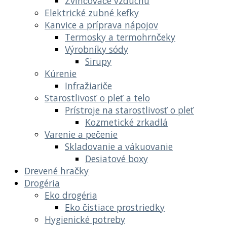
Zvlhčovače vzduchu
Elektrické zubné kefky
Kanvice a príprava nápojov
Termosky a termohrnčeky
Výrobníky sódy
Sirupy
Kúrenie
Infražiariče
Starostlivosť o pleť a telo
Prístroje na starostlivosť o pleť
Kozmetické zrkadlá
Varenie a pečenie
Skladovanie a vákuovanie
Desiatové boxy
Drevené hračky
Drogéria
Eko drogéria
Eko čistiace prostriedky
Hygienické potreby