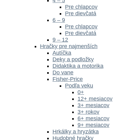
4 – 5
Pre chlapcov
Pre dievčatá
6 – 9
Pre chlapcov
Pre dievčatá
9 – 12
Hračky pre najmenších
Autíčka
Deky a podložky
Didaktika a motorika
Do vane
Fisher-Price
Podľa veku
0+
12+ mesiacov
3+ mesiacov
3+ rokov
6+ mesiacov
9+ mesiacov
Hrkálky a hryzátka
Hudobné hračky