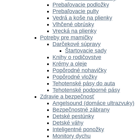
Prebaľovacie podložky
Prebaľovacie pulty
Vedrá a koše na plienky
Vlhčené obrúsky
Vrecká na plienky
Potreby pre mamičky
Darčekové súpravy
Štartovacie sady
Knihy o rodičovstve
Krémy a oleje
Popôrodné nohavičky
Popôrodné vložky
Tehotenské pásy do auta
Tehotenské podporné pásy
Zdravie a bezpečnosť
Angelsound (domáce ultrazvuky)
Bezpečnostné zábrany
Detské pestúnky
Detské váhy
Inteligentné ponožky
Monitory dychu