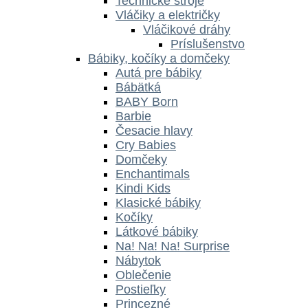
Technické stroje
Vláčiky a električky
Vláčikové dráhy
Príslušenstvo
Bábiky, kočíky a domčeky
Autá pre bábiky
Bábätká
BABY Born
Barbie
Česacie hlavy
Cry Babies
Domčeky
Enchantimals
Kindi Kids
Klasické bábiky
Kočíky
Látkové bábiky
Na! Na! Na! Surprise
Nábytok
Oblečenie
Postieľky
Princezné