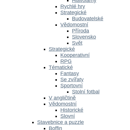
Hlavolamy
Rychlé hry
Strategické
Budovatelské
Vědomostní
Příroda
Slovensko
Svět
Strategické
Kooperativní
RPG
Tématické
Fantasy
Se zvířaty
Sportovní
Stolní fotbal
V angličtině
Vědomostní
Historické
Slovní
Stavebnice a puzzle
Boffin