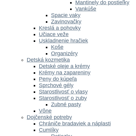
Mantinely do postieľky
Vankúše
Spacie vaky
Zavinovačky
Kreslá a pohovky
Učiace veže
Uskladnenie hračiek
Koše
Organizéry
Detská kozmetika
Detské oleje a krémy
Krémy na zapareniny
Peny do kúpeľa
Sprchové gély
Starostlivosť o vlasy
Starostlivosť o zuby
Zubné pasty
Vône
Dojčenské potreby
Chrániče bradaviek a náplasti
Cumlíky