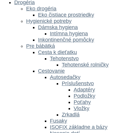
Drogéria
Eko drogéria
Eko čistiace prostriedky
Hygienické potreby
Dámska hygiena
Intímna hygiena
Inkontinenčné pomôcky
Pre bábätká
Cesta k dieťatku
Tehotenstvo
Tehotenské rolničky
Cestovanie
Autosedačky
Príslušenstvo
Adaptéry
Podložky
Poťahy
Vložky
Zrkadlá
Fusaky
ISOFIX základne a bázy