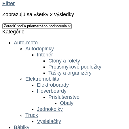
Filter
Zobrazujú sa všetky 2 výsledky
Kategórie
Auto-moto
Autodoplnky
Interiér
Clony a rolety
Protišmykové podložky
Tašky a organizéry
Elektromobilita
Elektroboardy
Hoverboardy
Príslušenstvo
Obaly
Jednokolky
Truck
Vysielačky
Bábiky