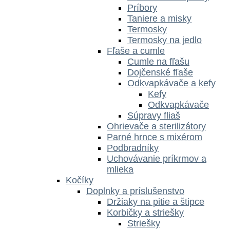
Príbory
Taniere a misky
Termosky
Termosky na jedlo
Fľaše a cumle
Cumle na fľašu
Dojčenské fľaše
Odkvapkávače a kefy
Kefy
Odkvapkávače
Súpravy fliaš
Ohrievače a sterilizátory
Parné hrnce s mixérom
Podbradníky
Uchovávanie príkrmov a
mlieka
Kočíky
Doplnky a príslušenstvo
Držiaky na pitie a štipce
Korbičky a striešky
Striešky