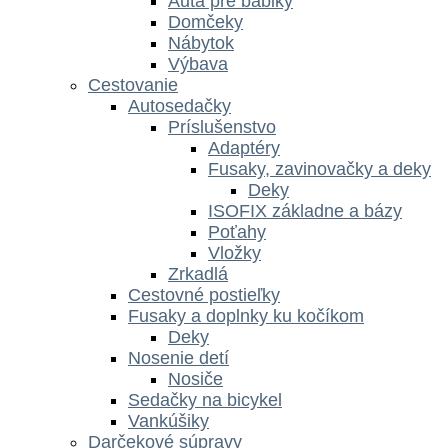
Autá pre bábiky
Domčeky
Nábytok
Výbava
Cestovanie
Autosedačky
Príslušenstvo
Adaptéry
Fusaky, zavinovačky a deky
Deky
ISOFIX základne a bázy
Poťahy
Vložky
Zrkadlá
Cestovné postieľky
Fusaky a doplnky ku kočíkom
Deky
Nosenie detí
Nosiče
Sedačky na bicykel
Vankúšiky
Darčekové súpravy