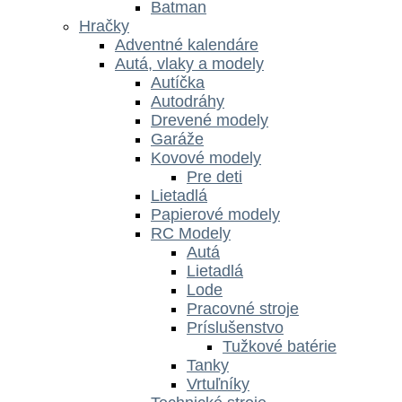
Batman
Hračky
Adventné kalendáre
Autá, vlaky a modely
Autíčka
Autodráhy
Drevené modely
Garáže
Kovové modely
Pre deti
Lietadlá
Papierové modely
RC Modely
Autá
Lietadlá
Lode
Pracovné stroje
Príslušenstvo
Tužkové batérie
Tanky
Vrtuľníky