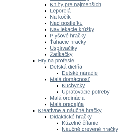
Knihy pre najmenších
Leporelá
Na kočík
Nad postieľku
Navliekacie krúžky
Plyšové hračky
Ťahacie hračky
Uspávačiky
Zatĺkačky
Hry na profesie
Detská dielňa
Detské náradie
Malá domácnosť
Kuchynky
Upratovacie potreby
Malá ordinácia
Malá predajňa
Kreatívne a náučné hračky
Didaktické hračky
Kúzelné čítanie
Náučné drevené hračky