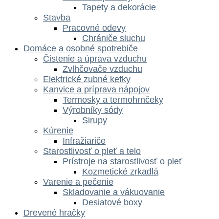
Tapety a dekorácie
Stavba
Pracovné odevy
Chrániče sluchu
Domáce a osobné spotrebiče
Čistenie a úprava vzduchu
Zvlhčovače vzduchu
Elektrické zubné kefky
Kanvice a príprava nápojov
Termosky a termohrnčeky
Výrobníky sódy
Sirupy
Kúrenie
Infražiariče
Starostlivosť o pleť a telo
Prístroje na starostlivosť o pleť
Kozmetické zrkadlá
Varenie a pečenie
Skladovanie a vákuovanie
Desiatové boxy
Drevené hračky