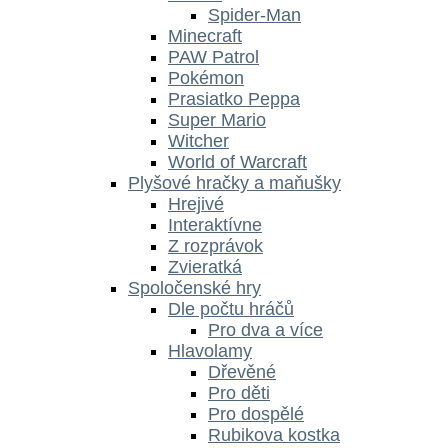
Spider-Man
Minecraft
PAW Patrol
Pokémon
Prasiatko Peppa
Super Mario
Witcher
World of Warcraft
Plyšové hračky a maňušky
Hrejivé
Interaktívne
Z rozprávok
Zvieratká
Spoločenské hry
Dle počtu hráčů
Pro dva a více
Hlavolamy
Dřevěné
Pro děti
Pro dospělé
Rubikova kostka