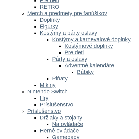
Pre deti
RETRO
Merch a predmety pre fanúšikov
Doplnky
Figúrky
Kostýmy a párty oslavy
Kostýmy a karnevalové doplnky
Kostýmové doplnky
Pre deti
Párty a oslavy
Adventné kalendáre
Bábiky
Piňaty
Mikiny
Nintendo Switch
Hry
Príslušenstvo
Príslušenstvo
Držiaky a stojany
Na ovládače
Herné ovládače
Gamepady