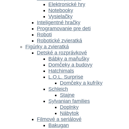
Elektronické hry
Notebooky
Vysielačky
Inteligentné hračky
Programovanie pre deti
Roboti
Robotické zvieratká
Figúrky a zvieratká
Detské a rozprávkové
Bábky a maňušky
Domčeky a budovy
Hatchimals
L.O.L. Surprise
Domčeky a kufríky
Schleich
Stajne
Sylvanian families
Doplnky
Nábytok
Filmové a seriálové
Bakugan