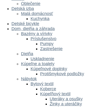
Oblečenie
Detská izba
Malá domácnosť
Kuchynka
Detské bicykle
Dom, dielňa a záhrada
Bazény a vírivky
Príslušenstvo
Pumpy
Zastrešenie
Dielňa
Uskladnenie
Kúpeľne a toalety
Kúpeľnové doplnky
Protišmykové podložky
Nábytok
Bytový textil
Koberce
Kúpeľňový textil
Uteráky a osušky
Žinky a uteráčiky