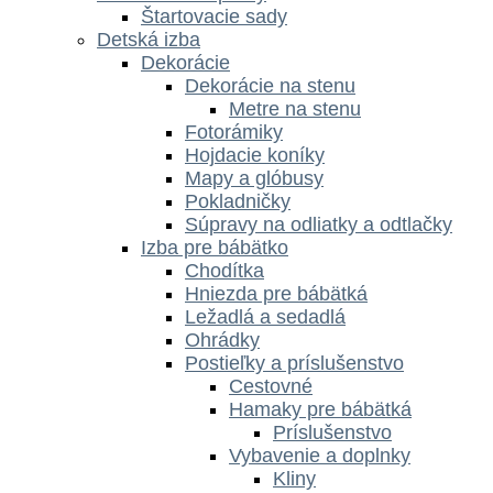
Štartovacie sady
Detská izba
Dekorácie
Dekorácie na stenu
Metre na stenu
Fotorámiky
Hojdacie koníky
Mapy a glóbusy
Pokladničky
Súpravy na odliatky a odtlačky
Izba pre bábätko
Chodítka
Hniezda pre bábätká
Ležadlá a sedadlá
Ohrádky
Postieľky a príslušenstvo
Cestovné
Hamaky pre bábätká
Príslušenstvo
Vybavenie a doplnky
Kliny