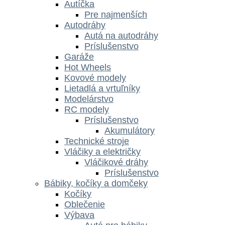
Autíčka
Pre najmenších
Autodráhy
Autá na autodráhy
Príslušenstvo
Garáže
Hot Wheels
Kovové modely
Lietadlá a vrtuľníky
Modelárstvo
RC modely
Príslušenstvo
Akumulátory
Technické stroje
Vláčiky a električky
Vláčikové dráhy
Príslušenstvo
Bábiky, kočíky a domčeky
Kočíky
Oblečenie
Výbava