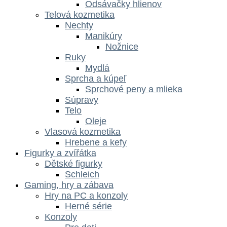
Odsávačky hlienov
Telová kozmetika
Nechty
Manikúry
Nožnice
Ruky
Mydlá
Sprcha a kúpeľ
Sprchové peny a mlieka
Súpravy
Telo
Oleje
Vlasová kozmetika
Hrebene a kefy
Figurky a zvířátka
Dětské figurky
Schleich
Gaming, hry a zábava
Hry na PC a konzoly
Herné série
Konzoly