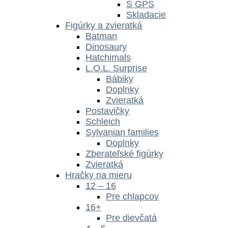
S GPS
Skladacie
Figúrky a zvieratká
Batman
Dinosaury
Hatchimals
L.O.L. Surprise
Bábiky
Doplnky
Zvieratká
Postavičky
Schleich
Sylvanian families
Doplnky
Zberateľské figúrky
Zvieratká
Hračky na mieru
12 – 16
Pre chlapcov
16+
Pre dievčatá