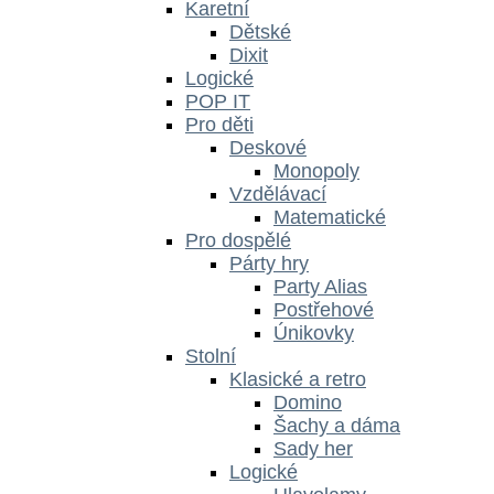
Karetní
Dětské
Dixit
Logické
POP IT
Pro děti
Deskové
Monopoly
Vzdělávací
Matematické
Pro dospělé
Párty hry
Party Alias
Postřehové
Únikovky
Stolní
Klasické a retro
Domino
Šachy a dáma
Sady her
Logické