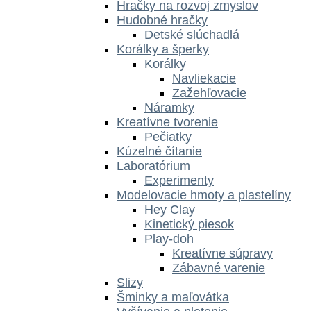
Hračky na rozvoj zmyslov
Hudobné hračky
Detské slúchadlá
Korálky a šperky
Korálky
Navliekacie
Zažehľovacie
Náramky
Kreatívne tvorenie
Pečiatky
Kúzelné čítanie
Laboratórium
Experimenty
Modelovacie hmoty a plastelíny
Hey Clay
Kinetický piesok
Play-doh
Kreatívne súpravy
Zábavné varenie
Slizy
Šminky a maľovátka