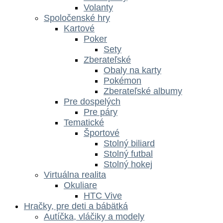
Volanty
Spoločenské hry
Kartové
Poker
Sety
Zberateľské
Obaly na karty
Pokémon
Zberateľské albumy
Pre dospelých
Pre páry
Tematické
Športové
Stolný biliard
Stolný futbal
Stolný hokej
Virtuálna realita
Okuliare
HTC Vive
Hračky, pre deti a bábätká
Autíčka, vláčiky a modely