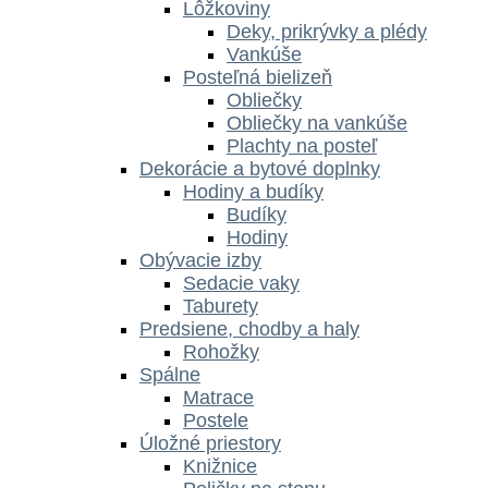
Lôžkoviny
Deky, prikrývky a plédy
Vankúše
Posteľná bielizeň
Obliečky
Obliečky na vankúše
Plachty na posteľ
Dekorácie a bytové doplnky
Hodiny a budíky
Budíky
Hodiny
Obývacie izby
Sedacie vaky
Taburety
Predsiene, chodby a haly
Rohožky
Spálne
Matrace
Postele
Úložné priestory
Knižnice