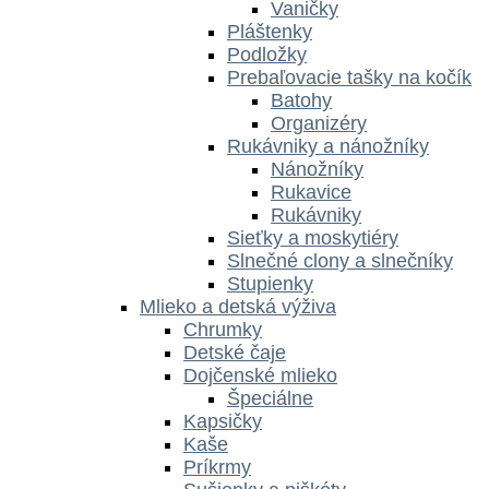
Vaničky
Pláštenky
Podložky
Prebaľovacie tašky na kočík
Batohy
Organizéry
Rukávniky a nánožníky
Nánožníky
Rukavice
Rukávniky
Sieťky a moskytiéry
Slnečné clony a slnečníky
Stupienky
Mlieko a detská výživa
Chrumky
Detské čaje
Dojčenské mlieko
Špeciálne
Kapsičky
Kaše
Príkrmy