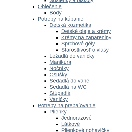
Sušienky a piškóty
Oblečenie
Body
Potreby na kúpanie
Detská kozmetika
Detské oleje a krémy
Krémy na zapareniny
Sprchové gély
Starostlivosť o vlasy
Ležadlá do vaničky
Manikúra
Nočníky
Osušky
Sedadlá do vane
Sedadlá na WC
Stúpadlá
Vaničky
Potreby na prebaľovanie
Plienky
Jednorazové
Látkové
Plienkové nohavičky