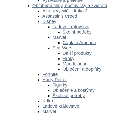
Vyšívanie a pletenie
Obľúbené filmy, postavičky a zvieratá
Ako si vycvičiť draka 3
Assassin's Creed
Disney
Ľadové kráľovstvo
Školní potřeby
Marvel
Captain America
Star Wars
Další produkty
Hrnky
Mandalorian
Oblečení a doplňky
Fortnite
Harry Potter
Figúrky
Oblečenie a kostýmy
Školské potreby
Krtko
Ľadové kráľovstvo
Marvel