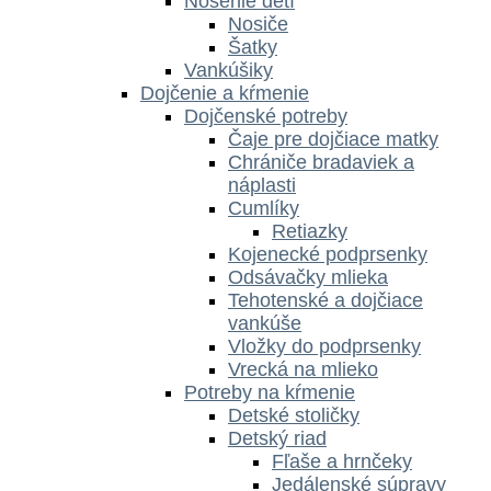
Nosenie detí
Nosiče
Šatky
Vankúšiky
Dojčenie a kŕmenie
Dojčenské potreby
Čaje pre dojčiace matky
Chrániče bradaviek a
náplasti
Cumlíky
Retiazky
Kojenecké podprsenky
Odsávačky mlieka
Tehotenské a dojčiace
vankúše
Vložky do podprsenky
Vrecká na mlieko
Potreby na kŕmenie
Detské stoličky
Detský riad
Fľaše a hrnčeky
Jedálenské súpravy