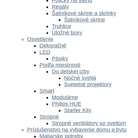
Poličky na stenu
Regály
Šatníkové skrine a skrinky
Šatníkové skrine
Truhlice
Úložné boxy
Osvetlenie
Dekoračné
LED
Pásiky
Podľa miestnosti
Do detskej izby
Nočné svetlá
Svetelné projektory
Smart
Modulárne
Philips HUE
Starter Kity
Stropné
Stropné ventilátory so svetlom
Príslušenstvo na vybavenie domu a bytu
Maliarske potreby