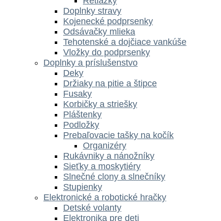
Retiazky
Doplnky stravy
Kojenecké podprsenky
Odsávačky mlieka
Tehotenské a dojčiace vankúše
Vložky do podprsenky
Doplnky a príslušenstvo
Deky
Držiaky na pitie a štipce
Fusaky
Korbičky a striešky
Pláštenky
Podložky
Prebaľovacie tašky na kočík
Organizéry
Rukávniky a nánožníky
Sieťky a moskytiéry
Slnečné clony a slnečníky
Stupienky
Elektronické a robotické hračky
Detské volanty
Elektronika pre deti