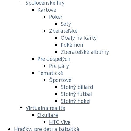
Spoločenské hry
Kartové
Poker
Sety
Zberateľské
Obaly na karty
Pokémon
Zberateľské albumy
Pre dospelých
Pre páry
Tematické
Športové
Stolný biliard
Stolný futbal
Stolný hokej
Virtuálna realita
Okuliare
HTC Vive
Hračky, pre deti a bábätká