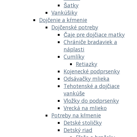
Šatky
Vankúšiky
Dojčenie a kŕmenie
Dojčenské potreby
Čaje pre dojčiace matky
Chrániče bradaviek a
náplasti
Cumlíky
Retiazky
Kojenecké podprsenky
Odsávačky mlieka
Tehotenské a dojčiace
vankúše
Vložky do podprsenky
Vrecká na mlieko
Potreby na kŕmenie
Detské stoličky
Detský riad