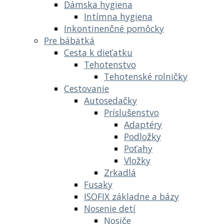
Dámska hygiena
Intímna hygiena
Inkontinenčné pomôcky
Pre bábätká
Cesta k dieťatku
Tehotenstvo
Tehotenské rolničky
Cestovanie
Autosedačky
Príslušenstvo
Adaptéry
Podložky
Poťahy
Vložky
Zrkadlá
Fusaky
ISOFIX základne a bázy
Nosenie detí
Nosiče