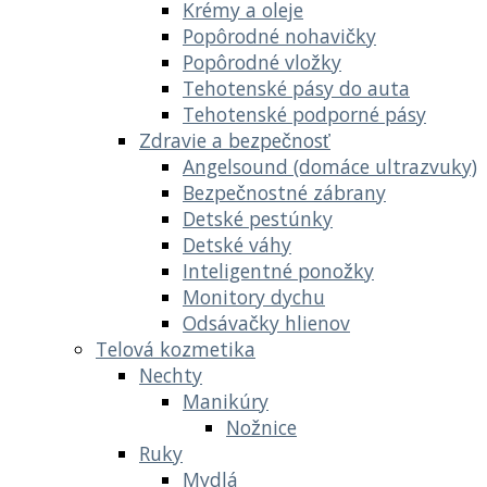
Krémy a oleje
Popôrodné nohavičky
Popôrodné vložky
Tehotenské pásy do auta
Tehotenské podporné pásy
Zdravie a bezpečnosť
Angelsound (domáce ultrazvuky)
Bezpečnostné zábrany
Detské pestúnky
Detské váhy
Inteligentné ponožky
Monitory dychu
Odsávačky hlienov
Telová kozmetika
Nechty
Manikúry
Nožnice
Ruky
Mydlá