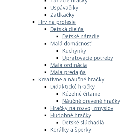
Ťahacie hračky
Uspávačiky
Zatĺkačky
Hry na profesie
Detská dielňa
Detské náradie
Malá domácnosť
Kuchynky
Upratovacie potreby
Malá ordinácia
Malá predajňa
Kreatívne a náučné hračky
Didaktické hračky
Kúzelné čítanie
Náučné drevené hračky
Hračky na rozvoj zmyslov
Hudobné hračky
Detské slúchadlá
Korálky a šperky