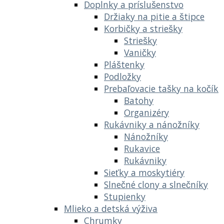
Doplnky a príslušenstvo
Držiaky na pitie a štipce
Korbičky a striešky
Striešky
Vaničky
Pláštenky
Podložky
Prebaľovacie tašky na kočík
Batohy
Organizéry
Rukávniky a nánožníky
Nánožníky
Rukavice
Rukávniky
Sieťky a moskytiéry
Slnečné clony a slnečníky
Stupienky
Mlieko a detská výživa
Chrumky