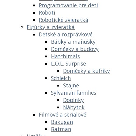
Programovanie pre deti
Roboti
Robotické zvieratká
Figúrky a zvieratká
Detské a rozprávkové
Bábky a maňušky
Domčeky a budovy
Hatchimals
L.O.L. Surprise
Domčeky a kufríky
Schleich
Stajne
Sylvanian families
Doplnky
Nábytok
Filmové a seriálové
Bakugan
Batman