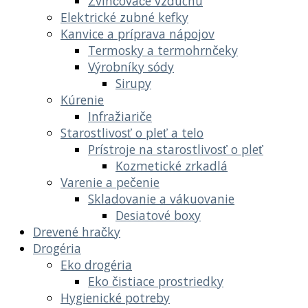
Zvlhčovače vzduchu
Elektrické zubné kefky
Kanvice a príprava nápojov
Termosky a termohrnčeky
Výrobníky sódy
Sirupy
Kúrenie
Infražiariče
Starostlivosť o pleť a telo
Prístroje na starostlivosť o pleť
Kozmetické zrkadlá
Varenie a pečenie
Skladovanie a vákuovanie
Desiatové boxy
Drevené hračky
Drogéria
Eko drogéria
Eko čistiace prostriedky
Hygienické potreby