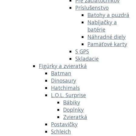
Pre začiatočníkov
Príslušenstvo
Batohy a puzdrá
Nabíjačky a
batérie
Náhradné diely
Pamäťové karty
S GPS
Skladacie
Figúrky a zvieratká
Batman
Dinosaury
Hatchimals
L.O.L. Surprise
Bábiky
Doplnky
Zvieratká
Postavičky
Schleich