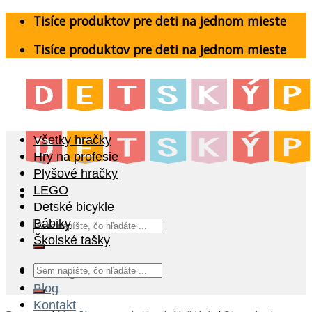
Skip
Tisíce produktov pre deti na jednom mieste
to
Tisíce produktov pre deti na jednom mieste
content
Všetky hračky
Hry na profesie
Plyšové hračky
LEGO
Detské bicykle
Hľadať:
Bábiky
Školské tašky
Hľadať:
Katalóg
Blog
Kontakt