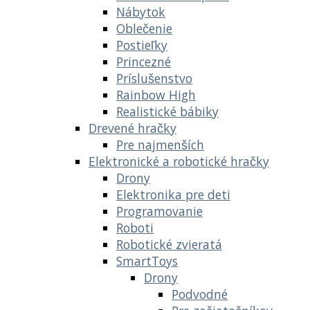
Nábytok
Oblečenie
Postieľky
Princezné
Príslušenstvo
Rainbow High
Realistické bábiky
Drevené hračky
Pre najmenších
Elektronické a robotické hračky
Drony
Elektronika pre deti
Programovanie
Roboti
Robotické zvieratá
SmartToys
Drony
Podvodné