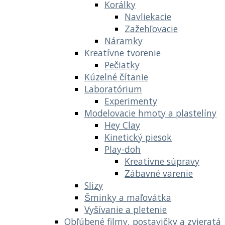
Korálky
Navliekacie
Zažehľovacie
Náramky
Kreatívne tvorenie
Pečiatky
Kúzelné čítanie
Laboratórium
Experimenty
Modelovacie hmoty a plastelíny
Hey Clay
Kinetický piesok
Play-doh
Kreatívne súpravy
Zábavné varenie
Slizy
Šminky a maľovátka
Vyšívanie a pletenie
Obľúbené filmy, postavičky a zvieratá