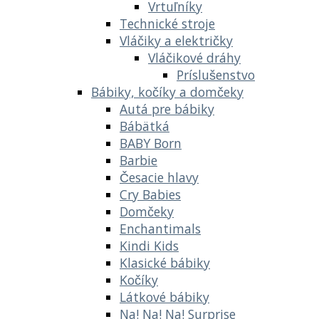
Vrtuľníky
Technické stroje
Vláčiky a električky
Vláčikové dráhy
Príslušenstvo
Bábiky, kočíky a domčeky
Autá pre bábiky
Bábätká
BABY Born
Barbie
Česacie hlavy
Cry Babies
Domčeky
Enchantimals
Kindi Kids
Klasické bábiky
Kočíky
Látkové bábiky
Na! Na! Na! Surprise