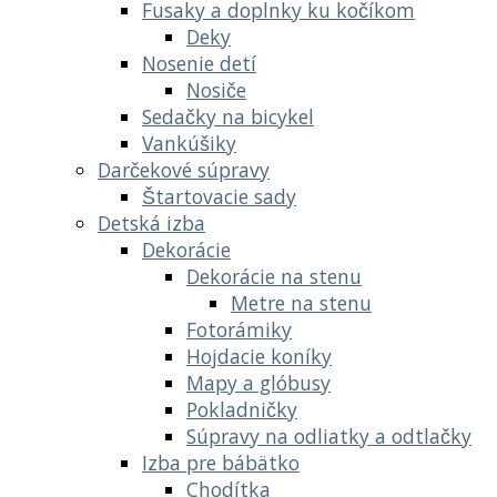
Fusaky a doplnky ku kočíkom
Deky
Nosenie detí
Nosiče
Sedačky na bicykel
Vankúšiky
Darčekové súpravy
Štartovacie sady
Detská izba
Dekorácie
Dekorácie na stenu
Metre na stenu
Fotorámiky
Hojdacie koníky
Mapy a glóbusy
Pokladničky
Súpravy na odliatky a odtlačky
Izba pre bábätko
Chodítka