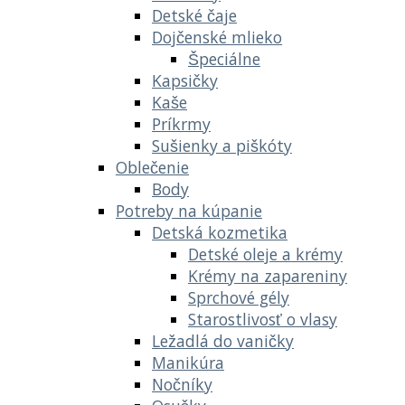
Detské čaje
Dojčenské mlieko
Špeciálne
Kapsičky
Kaše
Príkrmy
Sušienky a piškóty
Oblečenie
Body
Potreby na kúpanie
Detská kozmetika
Detské oleje a krémy
Krémy na zapareniny
Sprchové gély
Starostlivosť o vlasy
Ležadlá do vaničky
Manikúra
Nočníky