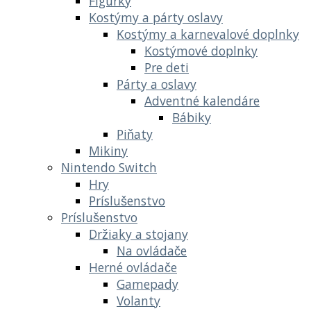
Figúrky
Kostýmy a párty oslavy
Kostýmy a karnevalové doplnky
Kostýmové doplnky
Pre deti
Párty a oslavy
Adventné kalendáre
Bábiky
Piňaty
Mikiny
Nintendo Switch
Hry
Príslušenstvo
Príslušenstvo
Držiaky a stojany
Na ovládače
Herné ovládače
Gamepady
Volanty