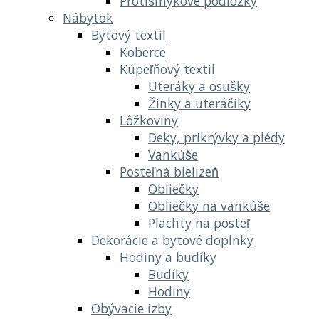
Protišmykové podložky
Nábytok
Bytový textil
Koberce
Kúpeľňový textil
Uteráky a osušky
Žinky a uteráčiky
Lôžkoviny
Deky, prikrývky a plédy
Vankúše
Posteľná bielizeň
Obliečky
Obliečky na vankúše
Plachty na posteľ
Dekorácie a bytové doplnky
Hodiny a budíky
Budíky
Hodiny
Obývacie izby