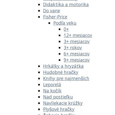
Didaktika a motorika
Do vane
Fisher-Price
Podľa veku
0+
12+ mesiacov
3+ mesiacov
3+ rokov
6+ mesiacov
9+ mesiacov
Hrkálky a hryzátka
Hudobné hračky
Knihy pre najmenších
Leporelá
Na kočík
Nad postieľku
Navliekacie krúžky
Plyšové hračky