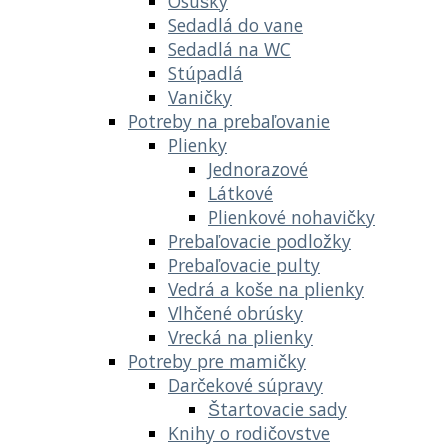
Osušky
Sedadlá do vane
Sedadlá na WC
Stúpadlá
Vaničky
Potreby na prebaľovanie
Plienky
Jednorazové
Látkové
Plienkové nohavičky
Prebaľovacie podložky
Prebaľovacie pulty
Vedrá a koše na plienky
Vlhčené obrúsky
Vrecká na plienky
Potreby pre mamičky
Darčekové súpravy
Štartovacie sady
Knihy o rodičovstve