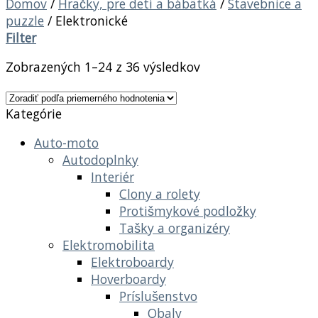
Domov
/
Hračky, pre deti a bábätká
/
Stavebnice a
puzzle
/
Elektronické
Filter
Zobrazených 1–24 z 36 výsledkov
Kategórie
Auto-moto
Autodoplnky
Interiér
Clony a rolety
Protišmykové podložky
Tašky a organizéry
Elektromobilita
Elektroboardy
Hoverboardy
Príslušenstvo
Obaly