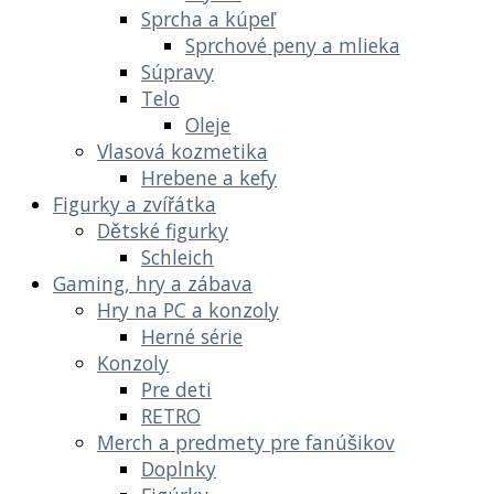
Sprcha a kúpeľ
Sprchové peny a mlieka
Súpravy
Telo
Oleje
Vlasová kozmetika
Hrebene a kefy
Figurky a zvířátka
Dětské figurky
Schleich
Gaming, hry a zábava
Hry na PC a konzoly
Herné série
Konzoly
Pre deti
RETRO
Merch a predmety pre fanúšikov
Doplnky