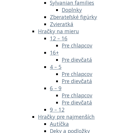
Sylvanian families
Doplnky
Zberateľské figúrky
Zvieratká
Hračky na mieru
12 – 16
Pre chlapcov
16+
Pre dievčatá
4 – 5
Pre chlapcov
Pre dievčatá
6 – 9
Pre chlapcov
Pre dievčatá
9 – 12
Hračky pre najmenších
Autíčka
Deky a podložky