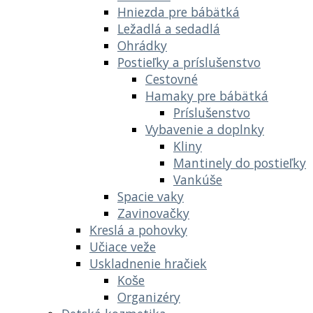
Hniezda pre bábätká
Ležadlá a sedadlá
Ohrádky
Postieľky a príslušenstvo
Cestovné
Hamaky pre bábätká
Príslušenstvo
Vybavenie a doplnky
Kliny
Mantinely do postieľky
Vankúše
Spacie vaky
Zavinovačky
Kreslá a pohovky
Učiace veže
Uskladnenie hračiek
Koše
Organizéry