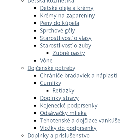
Detská kozmetika
Detské oleje a krémy
Krémy na zapareniny
Peny do kúpeľa
Sprchové gély
Starostlivosť o vlasy
Starostlivosť o zuby
Zubné pasty
Vône
Dojčenské potreby
Chrániče bradaviek a náplasti
Cumlíky
Retiazky
Doplnky stravy
Kojenecké podprsenky
Odsávačky mlieka
Tehotenské a dojčiace vankúše
Vložky do podprsenky
Doplnky a príslušenstvo