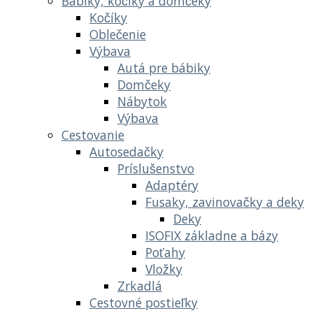
Bábiky, kočíky a domčeky
Kočíky
Oblečenie
Výbava
Autá pre bábiky
Domčeky
Nábytok
Výbava
Cestovanie
Autosedačky
Príslušenstvo
Adaptéry
Fusaky, zavinovačky a deky
Deky
ISOFIX základne a bázy
Poťahy
Vložky
Zrkadlá
Cestovné postieľky