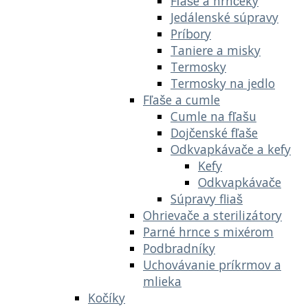
Fľaše a hrnčeky
Jedálenské súpravy
Príbory
Taniere a misky
Termosky
Termosky na jedlo
Fľaše a cumle
Cumle na fľašu
Dojčenské fľaše
Odkvapkávače a kefy
Kefy
Odkvapkávače
Súpravy fliaš
Ohrievače a sterilizátory
Parné hrnce s mixérom
Podbradníky
Uchovávanie príkrmov a
mlieka
Kočíky