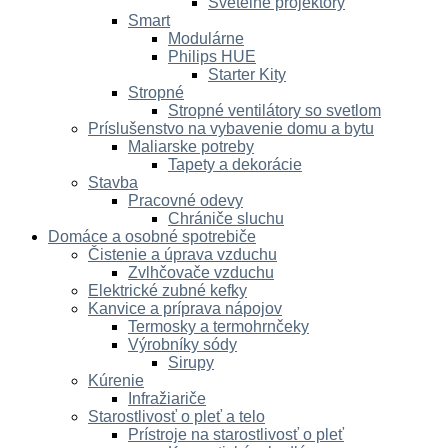
Svetelné projektory
Smart
Modulárne
Philips HUE
Starter Kity
Stropné
Stropné ventilátory so svetlom
Príslušenstvo na vybavenie domu a bytu
Maliarske potreby
Tapety a dekorácie
Stavba
Pracovné odevy
Chrániče sluchu
Domáce a osobné spotrebiče
Čistenie a úprava vzduchu
Zvlhčovače vzduchu
Elektrické zubné kefky
Kanvice a príprava nápojov
Termosky a termohrnčeky
Výrobníky sódy
Sirupy
Kúrenie
Infražiariče
Starostlivosť o pleť a telo
Prístroje na starostlivosť o pleť