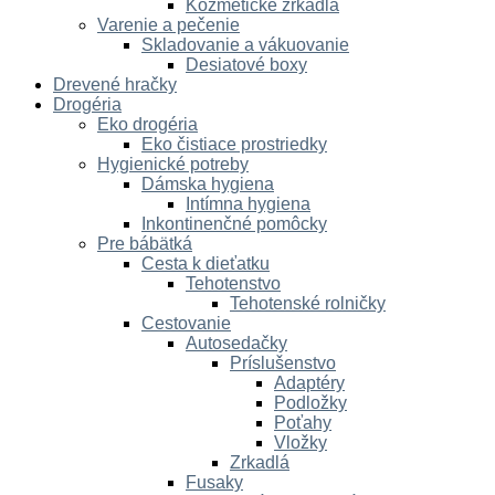
Kozmetické zrkadlá
Varenie a pečenie
Skladovanie a vákuovanie
Desiatové boxy
Drevené hračky
Drogéria
Eko drogéria
Eko čistiace prostriedky
Hygienické potreby
Dámska hygiena
Intímna hygiena
Inkontinenčné pomôcky
Pre bábätká
Cesta k dieťatku
Tehotenstvo
Tehotenské rolničky
Cestovanie
Autosedačky
Príslušenstvo
Adaptéry
Podložky
Poťahy
Vložky
Zrkadlá
Fusaky