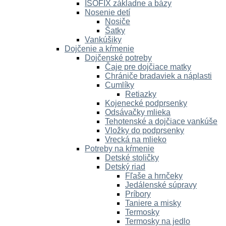
ISOFIX základne a bázy
Nosenie detí
Nosiče
Šatky
Vankúšiky
Dojčenie a kŕmenie
Dojčenské potreby
Čaje pre dojčiace matky
Chrániče bradaviek a náplasti
Cumlíky
Retiazky
Kojenecké podprsenky
Odsávačky mlieka
Tehotenské a dojčiace vankúše
Vložky do podprsenky
Vrecká na mlieko
Potreby na kŕmenie
Detské stoličky
Detský riad
Fľaše a hrnčeky
Jedálenské súpravy
Príbory
Taniere a misky
Termosky
Termosky na jedlo