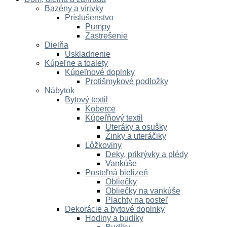
Bazény a vírivky
Príslušenstvo
Pumpy
Zastrešenie
Dielňa
Uskladnenie
Kúpeľne a toalety
Kúpeľnové doplnky
Protišmykové podložky
Nábytok
Bytový textil
Koberce
Kúpeľňový textil
Uteráky a osušky
Žinky a uteráčiky
Lôžkoviny
Deky, prikrývky a plédy
Vankúše
Posteľná bielizeň
Obliečky
Obliečky na vankúše
Plachty na posteľ
Dekorácie a bytové doplnky
Hodiny a budíky