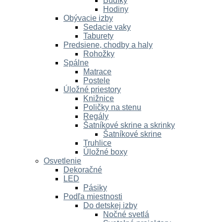
Budíky
Hodiny
Obývacie izby
Sedacie vaky
Taburety
Predsiene, chodby a haly
Rohožky
Spálne
Matrace
Postele
Úložné priestory
Knižnice
Poličky na stenu
Regály
Šatníkové skrine a skrinky
Šatníkové skrine
Truhlice
Úložné boxy
Osvetlenie
Dekoračné
LED
Pásiky
Podľa miestnosti
Do detskej izby
Nočné svetlá