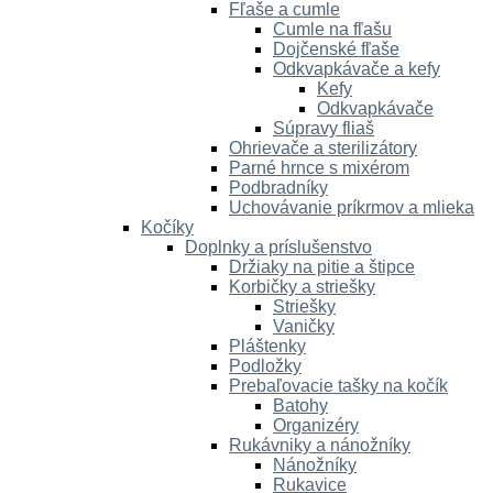
Fľaše a cumle
Cumle na fľašu
Dojčenské fľaše
Odkvapkávače a kefy
Kefy
Odkvapkávače
Súpravy fliaš
Ohrievače a sterilizátory
Parné hrnce s mixérom
Podbradníky
Uchovávanie príkrmov a mlieka
Kočíky
Doplnky a príslušenstvo
Držiaky na pitie a štipce
Korbičky a striešky
Striešky
Vaničky
Pláštenky
Podložky
Prebaľovacie tašky na kočík
Batohy
Organizéry
Rukávniky a nánožníky
Nánožníky
Rukavice