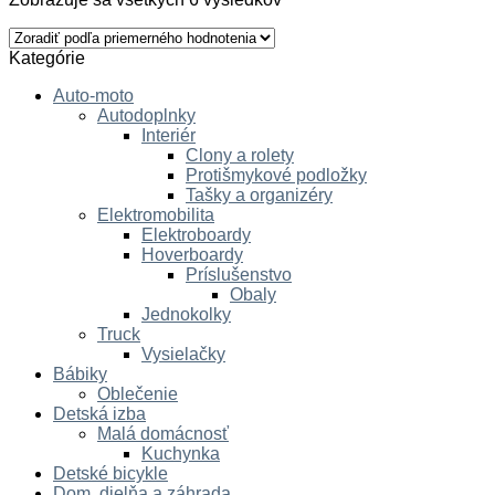
Kategórie
Auto-moto
Autodoplnky
Interiér
Clony a rolety
Protišmykové podložky
Tašky a organizéry
Elektromobilita
Elektroboardy
Hoverboardy
Príslušenstvo
Obaly
Jednokolky
Truck
Vysielačky
Bábiky
Oblečenie
Detská izba
Malá domácnosť
Kuchynka
Detské bicykle
Dom, dielňa a záhrada