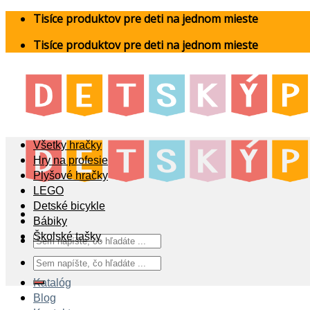
Skip
Tisíce produktov pre deti na jednom mieste
to
Tisíce produktov pre deti na jednom mieste
content
Všetky hračky
Hry na profesie
Plyšové hračky
LEGO
Detské bicykle
Bábiky
Školské tašky
Hľadať:
Hľadať:
Katalóg
Blog