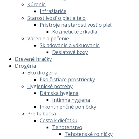
Kúrenie
Infražiariče
Starostlivosť o pleť a telo
Prístroje na starostlivosť o pleť
Kozmetické zrkadlá
Varenie a pečenie
Skladovanie a vákuovanie
Desiatové boxy
Drevené hračky
Drogéria
Eko drogéria
Eko čistiace prostriedky
Hygienické potreby
Dámska hygiena
Intímna hygiena
Inkontinenčné pomôcky
Pre bábätká
Cesta k dieťatku
Tehotenstvo
Tehotenské rolničky