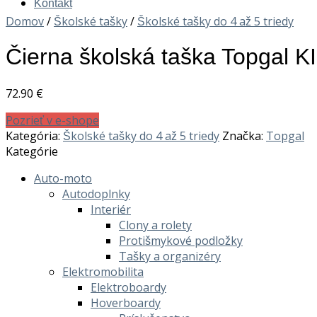
Kontakt
Domov
/
Školské tašky
/
Školské tašky do 4 až 5 triedy
Čierna školská taška Topgal K
72.90
€
Pozrieť v e-shope
Kategória:
Školské tašky do 4 až 5 triedy
Značka:
Topgal
Kategórie
Auto-moto
Autodoplnky
Interiér
Clony a rolety
Protišmykové podložky
Tašky a organizéry
Elektromobilita
Elektroboardy
Hoverboardy