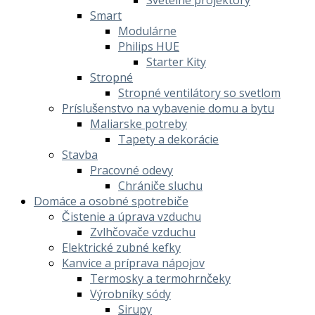
Smart
Modulárne
Philips HUE
Starter Kity
Stropné
Stropné ventilátory so svetlom
Príslušenstvo na vybavenie domu a bytu
Maliarske potreby
Tapety a dekorácie
Stavba
Pracovné odevy
Chrániče sluchu
Domáce a osobné spotrebiče
Čistenie a úprava vzduchu
Zvlhčovače vzduchu
Elektrické zubné kefky
Kanvice a príprava nápojov
Termosky a termohrnčeky
Výrobníky sódy
Sirupy