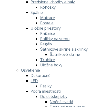
Predsiene, chodby a haly
Rohožky
Spálne
Matrace
Postele
Úložné priestory
Knižnice
Poličky na stenu
Regály
Šatníkové skrine a skrinky
Šatníkové skrine
Truhlice
Úložné boxy
Osvetlenie
Dekoračné
LED
Pásiky
Podľa miestnosti
Do detskej izby
Nočné svetlá
Svetelné projektory