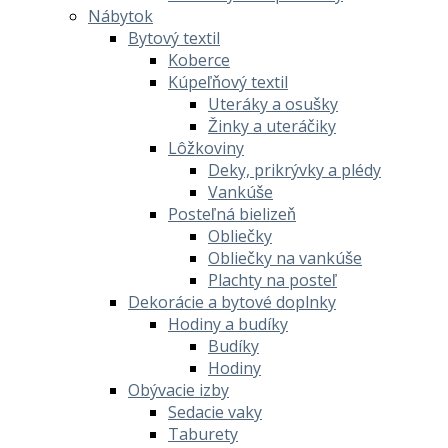
Nábytok
Bytový textil
Koberce
Kúpeľňový textil
Uteráky a osušky
Žinky a uteráčiky
Lôžkoviny
Deky, prikrývky a plédy
Vankúše
Posteľná bielizeň
Obliečky
Obliečky na vankúše
Plachty na posteľ
Dekorácie a bytové doplnky
Hodiny a budíky
Budíky
Hodiny
Obývacie izby
Sedacie vaky
Taburety