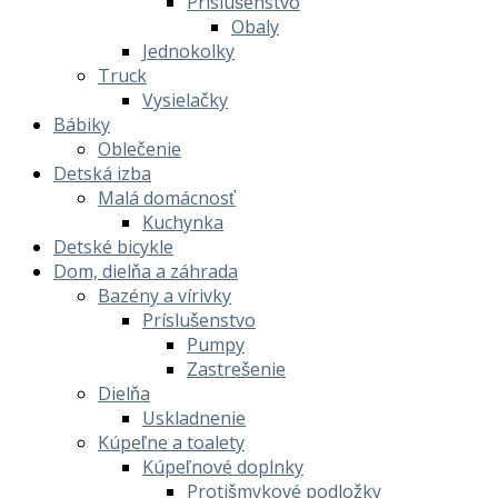
Príslušenstvo
Obaly
Jednokolky
Truck
Vysielačky
Bábiky
Oblečenie
Detská izba
Malá domácnosť
Kuchynka
Detské bicykle
Dom, dielňa a záhrada
Bazény a vírivky
Príslušenstvo
Pumpy
Zastrešenie
Dielňa
Uskladnenie
Kúpeľne a toalety
Kúpeľnové doplnky
Protišmykové podložky