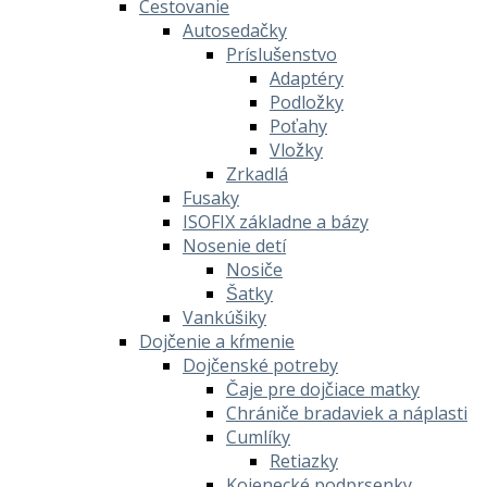
Cestovanie
Autosedačky
Príslušenstvo
Adaptéry
Podložky
Poťahy
Vložky
Zrkadlá
Fusaky
ISOFIX základne a bázy
Nosenie detí
Nosiče
Šatky
Vankúšiky
Dojčenie a kŕmenie
Dojčenské potreby
Čaje pre dojčiace matky
Chrániče bradaviek a náplasti
Cumlíky
Retiazky
Kojenecké podprsenky