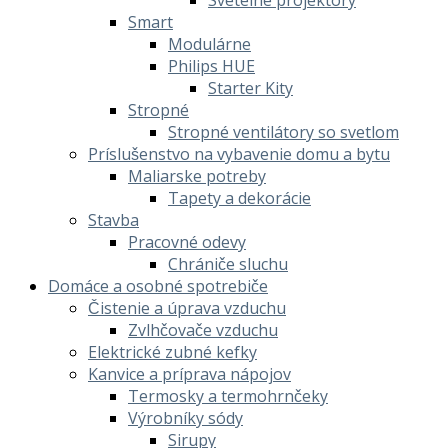
Smart
Modulárne
Philips HUE
Starter Kity
Stropné
Stropné ventilátory so svetlom
Príslušenstvo na vybavenie domu a bytu
Maliarske potreby
Tapety a dekorácie
Stavba
Pracovné odevy
Chrániče sluchu
Domáce a osobné spotrebiče
Čistenie a úprava vzduchu
Zvlhčovače vzduchu
Elektrické zubné kefky
Kanvice a príprava nápojov
Termosky a termohrnčeky
Výrobníky sódy
Sirupy