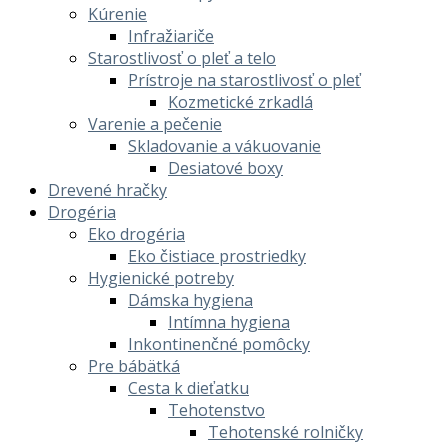
Kúrenie
Infražiariče
Starostlivosť o pleť a telo
Prístroje na starostlivosť o pleť
Kozmetické zrkadlá
Varenie a pečenie
Skladovanie a vákuovanie
Desiatové boxy
Drevené hračky
Drogéria
Eko drogéria
Eko čistiace prostriedky
Hygienické potreby
Dámska hygiena
Intímna hygiena
Inkontinenčné pomôcky
Pre bábätká
Cesta k dieťatku
Tehotenstvo
Tehotenské rolničky