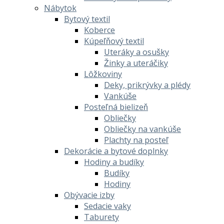
Nábytok
Bytový textil
Koberce
Kúpeľňový textil
Uteráky a osušky
Žinky a uteráčiky
Lôžkoviny
Deky, prikrývky a plédy
Vankúše
Posteľná bielizeň
Obliečky
Obliečky na vankúše
Plachty na posteľ
Dekorácie a bytové doplnky
Hodiny a budíky
Budíky
Hodiny
Obývacie izby
Sedacie vaky
Taburety