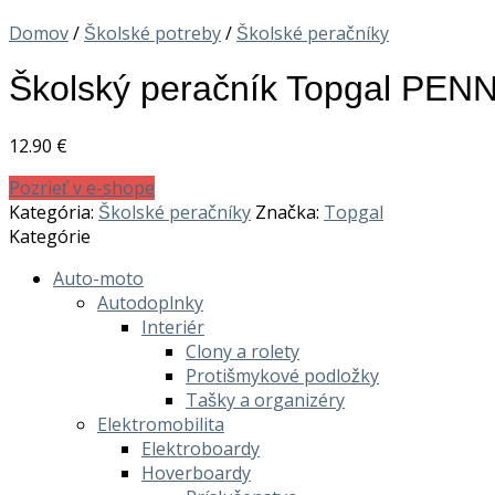
Domov
/
Školské potreby
/
Školské peračníky
Školský peračník Topgal PEN
12.90
€
Pozrieť v e-shope
Kategória:
Školské peračníky
Značka:
Topgal
Kategórie
Auto-moto
Autodoplnky
Interiér
Clony a rolety
Protišmykové podložky
Tašky a organizéry
Elektromobilita
Elektroboardy
Hoverboardy