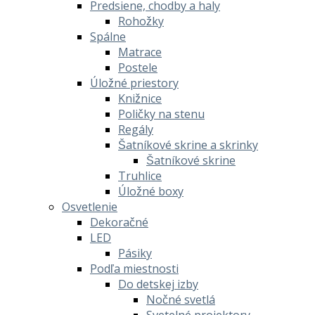
Predsiene, chodby a haly
Rohožky
Spálne
Matrace
Postele
Úložné priestory
Knižnice
Poličky na stenu
Regály
Šatníkové skrine a skrinky
Šatníkové skrine
Truhlice
Úložné boxy
Osvetlenie
Dekoračné
LED
Pásiky
Podľa miestnosti
Do detskej izby
Nočné svetlá
Svetelné projektory