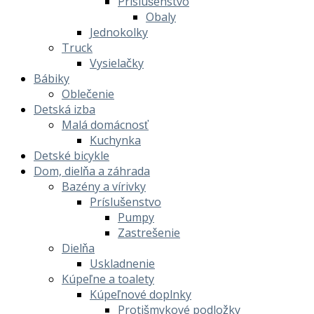
Príslušenstvo
Obaly
Jednokolky
Truck
Vysielačky
Bábiky
Oblečenie
Detská izba
Malá domácnosť
Kuchynka
Detské bicykle
Dom, dielňa a záhrada
Bazény a vírivky
Príslušenstvo
Pumpy
Zastrešenie
Dielňa
Uskladnenie
Kúpeľne a toalety
Kúpeľnové doplnky
Protišmykové podložky