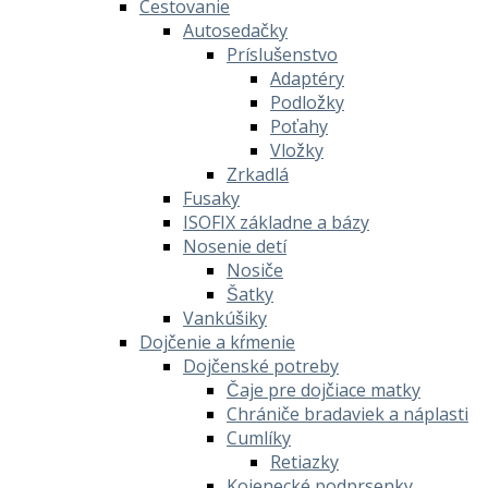
Cestovanie
Autosedačky
Príslušenstvo
Adaptéry
Podložky
Poťahy
Vložky
Zrkadlá
Fusaky
ISOFIX základne a bázy
Nosenie detí
Nosiče
Šatky
Vankúšiky
Dojčenie a kŕmenie
Dojčenské potreby
Čaje pre dojčiace matky
Chrániče bradaviek a náplasti
Cumlíky
Retiazky
Kojenecké podprsenky