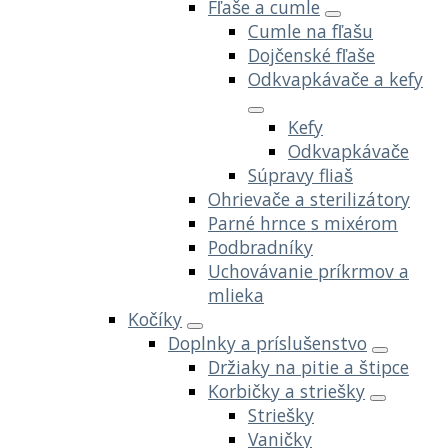
Fľaše a cumle
Cumle na fľašu
Dojčenské fľaše
Odkvapkávače a kefy
Kefy
Odkvapkávače
Súpravy fliaš
Ohrievače a sterilizátory
Parné hrnce s mixérom
Podbradníky
Uchovávanie príkrmov a
mlieka
Kočíky
Doplnky a príslušenstvo
Držiaky na pitie a štipce
Korbičky a striešky
Striešky
Vaničky