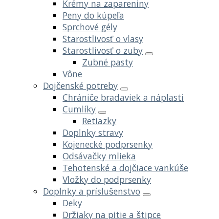
Krémy na zapareniny
Peny do kúpeľa
Sprchové gély
Starostlivosť o vlasy
Starostlivosť o zuby
Zubné pasty
Vône
Dojčenské potreby
Chrániče bradaviek a náplasti
Cumlíky
Retiazky
Doplnky stravy
Kojenecké podprsenky
Odsávačky mlieka
Tehotenské a dojčiace vankúše
Vložky do podprsenky
Doplnky a príslušenstvo
Deky
Držiaky na pitie a štipce