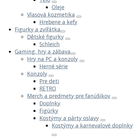
Oleje
Vlasová kozmetika
Hrebene a kefy
Figurky a zvířátka
Dětské figurky
Schleich
Gaming, hry a zábava
Hry na PC a konzoly
Herné série
Konzoly
Pre deti
RETRO
Merch a predmety pre fanúšikov
Doplnky
Figúrky
Kostýmy a párty oslavy
Kostýmy a karnevalové doplnky