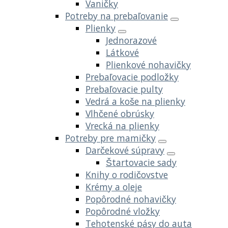
Vaničky
Potreby na prebaľovanie
Plienky
Jednorazové
Látkové
Plienkové nohavičky
Prebaľovacie podložky
Prebaľovacie pulty
Vedrá a koše na plienky
Vlhčené obrúsky
Vrecká na plienky
Potreby pre mamičky
Darčekové súpravy
Štartovacie sady
Knihy o rodičovstve
Krémy a oleje
Popôrodné nohavičky
Popôrodné vložky
Tehotenské pásy do auta