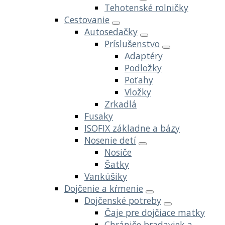
Tehotenské rolničky
Cestovanie
Autosedačky
Príslušenstvo
Adaptéry
Podložky
Poťahy
Vložky
Zrkadlá
Fusaky
ISOFIX základne a bázy
Nosenie detí
Nosiče
Šatky
Vankúšiky
Dojčenie a kŕmenie
Dojčenské potreby
Čaje pre dojčiace matky
Chrániče bradaviek a