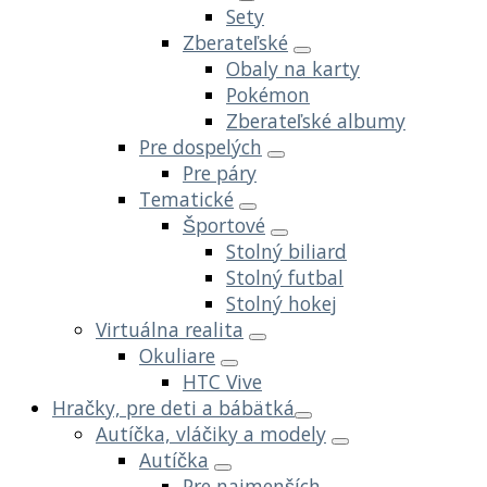
Sety
Zberateľské
Obaly na karty
Pokémon
Zberateľské albumy
Pre dospelých
Pre páry
Tematické
Športové
Stolný biliard
Stolný futbal
Stolný hokej
Virtuálna realita
Okuliare
HTC Vive
Hračky, pre deti a bábätká
Autíčka, vláčiky a modely
Autíčka
Pre najmenších