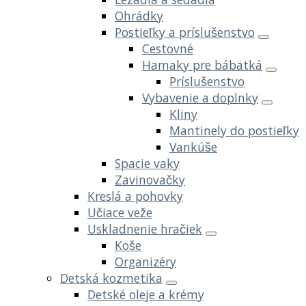
Ohrádky
Postieľky a príslušenstvo
Cestovné
Hamaky pre bábätká
Príslušenstvo
Vybavenie a doplnky
Kliny
Mantinely do postieľky
Vankúše
Spacie vaky
Zavinovačky
Kreslá a pohovky
Učiace veže
Uskladnenie hračiek
Koše
Organizéry
Detská kozmetika
Detské oleje a krémy