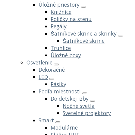
Úložné priestory
Knižnice
Poličky na stenu
Regály
Šatníkové skrine a skrinky
Šatníkové skrine
Truhlice
Úložné boxy
Osvetlenie
Dekoračné
LED
Pásiky
Podľa miestnosti
Do detskej izby
Nočné svetlá
Svetelné projektory
Smart
Modulárne
Philips HUE