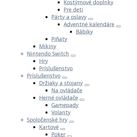
Kostýmové doplnky
Pre deti
Párty a oslavy
Adventné kalendáre
Bábiky
Piňaty
Mikiny
Nintendo Switch
Hry
Príslušenstvo
Príslušenstvo
Držiaky a stojany
Na ovládače
Herné ovládače
Gamepady
Volanty
Spoločenské hry
Kartové
Poker