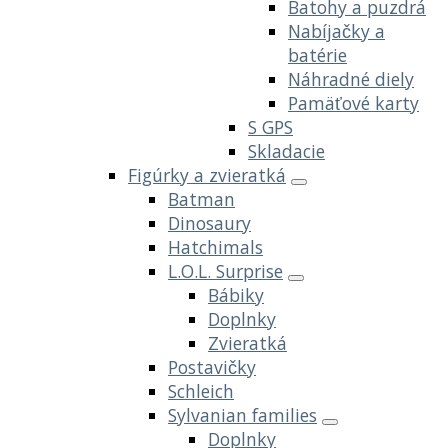
Batohy a puzdrá
Nabíjačky a
batérie
Náhradné diely
Pamäťové karty
S GPS
Skladacie
Figúrky a zvieratká
Batman
Dinosaury
Hatchimals
L.O.L. Surprise
Bábiky
Doplnky
Zvieratká
Postavičky
Schleich
Sylvanian families
Doplnky