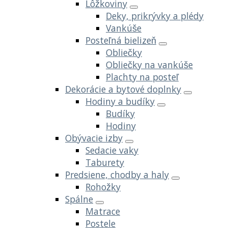
Lôžkoviny
Deky, prikrývky a plédy
Vankúše
Posteľná bielizeň
Obliečky
Obliečky na vankúše
Plachty na posteľ
Dekorácie a bytové doplnky
Hodiny a budíky
Budíky
Hodiny
Obývacie izby
Sedacie vaky
Taburety
Predsiene, chodby a haly
Rohožky
Spálne
Matrace
Postele