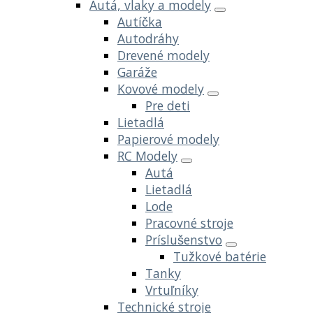
Autá, vlaky a modely
Autíčka
Autodráhy
Drevené modely
Garáže
Kovové modely
Pre deti
Lietadlá
Papierové modely
RC Modely
Autá
Lietadlá
Lode
Pracovné stroje
Príslušenstvo
Tužkové batérie
Tanky
Vrtuľníky
Technické stroje