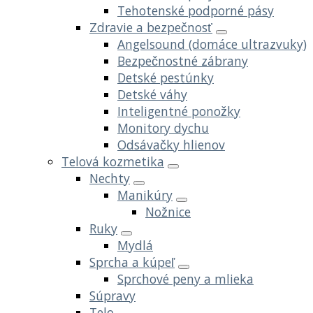
Tehotenské podporné pásy
Zdravie a bezpečnosť
Angelsound (domáce ultrazvuky)
Bezpečnostné zábrany
Detské pestúnky
Detské váhy
Inteligentné ponožky
Monitory dychu
Odsávačky hlienov
Telová kozmetika
Nechty
Manikúry
Nožnice
Ruky
Mydlá
Sprcha a kúpeľ
Sprchové peny a mlieka
Súpravy
Telo