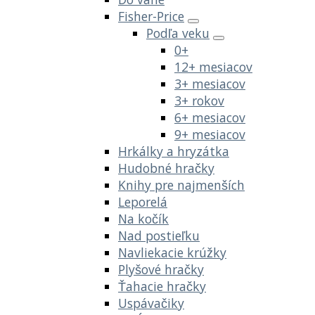
Fisher-Price
Podľa veku
0+
12+ mesiacov
3+ mesiacov
3+ rokov
6+ mesiacov
9+ mesiacov
Hrkálky a hryzátka
Hudobné hračky
Knihy pre najmenších
Leporelá
Na kočík
Nad postieľku
Navliekacie krúžky
Plyšové hračky
Ťahacie hračky
Uspávačiky