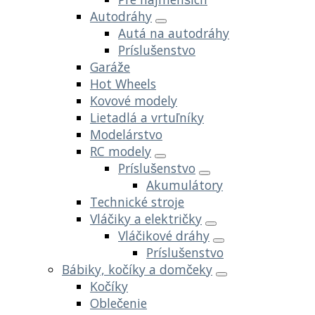
Autodráhy
Autá na autodráhy
Príslušenstvo
Garáže
Hot Wheels
Kovové modely
Lietadlá a vrtuľníky
Modelárstvo
RC modely
Príslušenstvo
Akumulátory
Technické stroje
Vláčiky a električky
Vláčikové dráhy
Príslušenstvo
Bábiky, kočíky a domčeky
Kočíky
Oblečenie