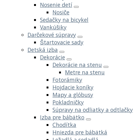
Nosenie detí
Nosiče
Sedačky na bicykel
Vankúšiky
Darčekové súpravy
Štartovacie sady
Detská izba
Dekorácie
Dekorácie na stenu
Metre na stenu
Fotorámiky
Hojdacie koníky
Mapy a glóbusy
Pokladničky
Súpravy na odliatky a odtlačky
Izba pre bábätko
Chodítka
Hniezda pre bábätká
Ležadlá a sedadlá