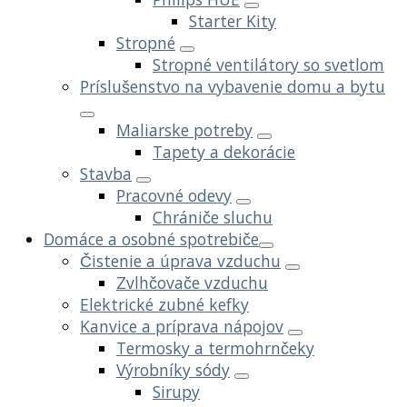
Starter Kity
Stropné
Stropné ventilátory so svetlom
Príslušenstvo na vybavenie domu a bytu
Maliarske potreby
Tapety a dekorácie
Stavba
Pracovné odevy
Chrániče sluchu
Domáce a osobné spotrebiče
Čistenie a úprava vzduchu
Zvlhčovače vzduchu
Elektrické zubné kefky
Kanvice a príprava nápojov
Termosky a termohrnčeky
Výrobníky sódy
Sirupy