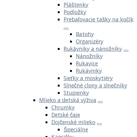
Pláštenky
Podložky
Prebaľovacie tašky na kočík
Batohy
Organizéry
Rukávniky a nánožníky
Nánožníky
Rukavice
Rukávniky
Sieťky a moskytiéry
Slnečné clony a slnečníky
Stupienky
Mlieko a detská výživa
Chrumky
Detské čaje
Dojčenské mlieko
Špeciálne
Kapsičky