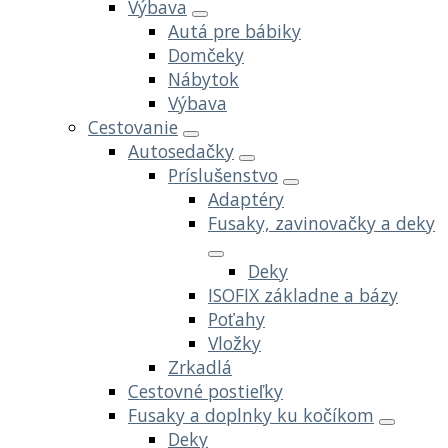
Výbava
Autá pre bábiky
Domčeky
Nábytok
Výbava
Cestovanie
Autosedačky
Príslušenstvo
Adaptéry
Fusaky, zavinovačky a deky
Deky
ISOFIX základne a bázy
Poťahy
Vložky
Zrkadlá
Cestovné postieľky
Fusaky a doplnky ku kočíkom
Deky