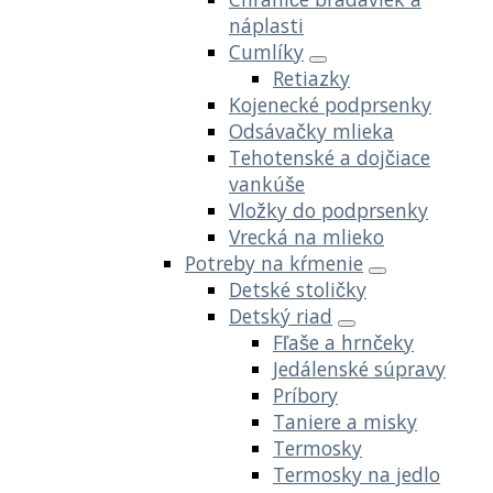
náplasti
Cumlíky
Retiazky
Kojenecké podprsenky
Odsávačky mlieka
Tehotenské a dojčiace
vankúše
Vložky do podprsenky
Vrecká na mlieko
Potreby na kŕmenie
Detské stoličky
Detský riad
Fľaše a hrnčeky
Jedálenské súpravy
Príbory
Taniere a misky
Termosky
Termosky na jedlo