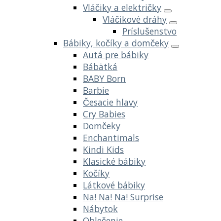
Vláčiky a električky
Vláčikové dráhy
Príslušenstvo
Bábiky, kočíky a domčeky
Autá pre bábiky
Bábätká
BABY Born
Barbie
Česacie hlavy
Cry Babies
Domčeky
Enchantimals
Kindi Kids
Klasické bábiky
Kočíky
Látkové bábiky
Na! Na! Na! Surprise
Nábytok
Oblečenie