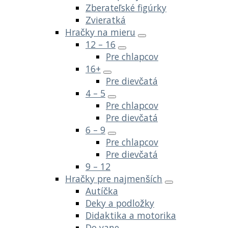
Zberateľské figúrky
Zvieratká
Hračky na mieru
12 – 16
Pre chlapcov
16+
Pre dievčatá
4 – 5
Pre chlapcov
Pre dievčatá
6 – 9
Pre chlapcov
Pre dievčatá
9 – 12
Hračky pre najmenších
Autíčka
Deky a podložky
Didaktika a motorika
Do vane