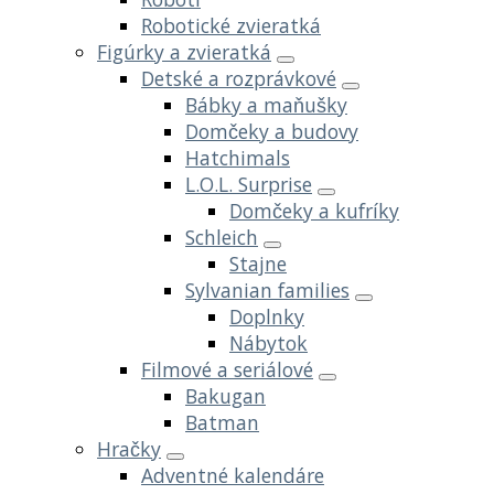
Robotické zvieratká
Figúrky a zvieratká
Detské a rozprávkové
Bábky a maňušky
Domčeky a budovy
Hatchimals
L.O.L. Surprise
Domčeky a kufríky
Schleich
Stajne
Sylvanian families
Doplnky
Nábytok
Filmové a seriálové
Bakugan
Batman
Hračky
Adventné kalendáre