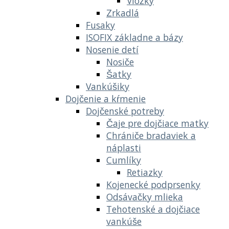
Vložky
Zrkadlá
Fusaky
ISOFIX základne a bázy
Nosenie detí
Nosiče
Šatky
Vankúšiky
Dojčenie a kŕmenie
Dojčenské potreby
Čaje pre dojčiace matky
Chrániče bradaviek a
náplasti
Cumlíky
Retiazky
Kojenecké podprsenky
Odsávačky mlieka
Tehotenské a dojčiace
vankúše