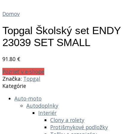
Domov
Topgal Školský set ENDY
23039 SET SMALL
91.80
€
Pozrieť v e-shope
Značka:
Topgal
Kategórie
Auto-moto
Autodoplnky
Interiér
Clony a rolety
Protišmykové podložky