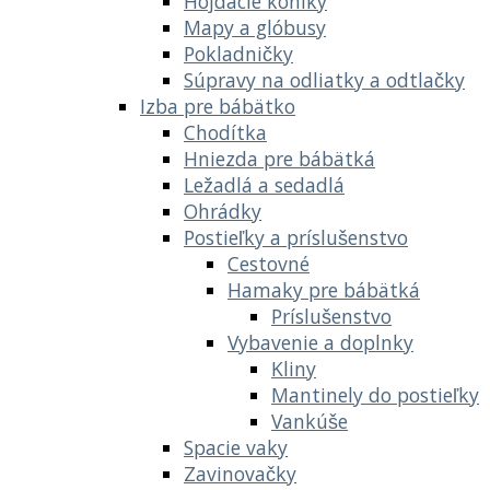
Hojdacie koníky
Mapy a glóbusy
Pokladničky
Súpravy na odliatky a odtlačky
Izba pre bábätko
Chodítka
Hniezda pre bábätká
Ležadlá a sedadlá
Ohrádky
Postieľky a príslušenstvo
Cestovné
Hamaky pre bábätká
Príslušenstvo
Vybavenie a doplnky
Kliny
Mantinely do postieľky
Vankúše
Spacie vaky
Zavinovačky