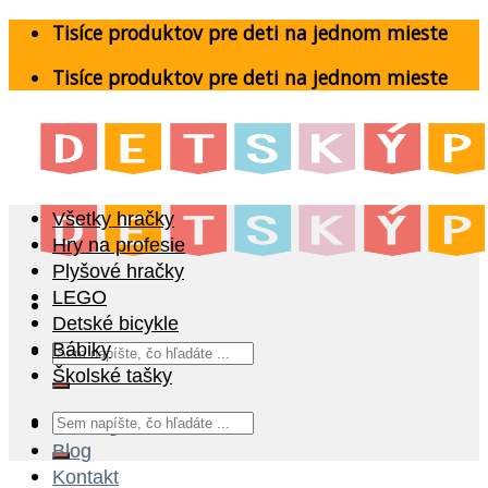
Skip
Tisíce produktov pre deti na jednom mieste
to
Tisíce produktov pre deti na jednom mieste
content
Všetky hračky
Hry na profesie
Plyšové hračky
LEGO
Detské bicykle
Hľadať:
Bábiky
Školské tašky
Hľadať:
Katalóg
Blog
Kontakt