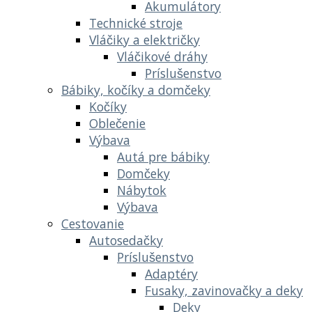
Akumulátory
Technické stroje
Vláčiky a električky
Vláčikové dráhy
Príslušenstvo
Bábiky, kočíky a domčeky
Kočíky
Oblečenie
Výbava
Autá pre bábiky
Domčeky
Nábytok
Výbava
Cestovanie
Autosedačky
Príslušenstvo
Adaptéry
Fusaky, zavinovačky a deky
Deky