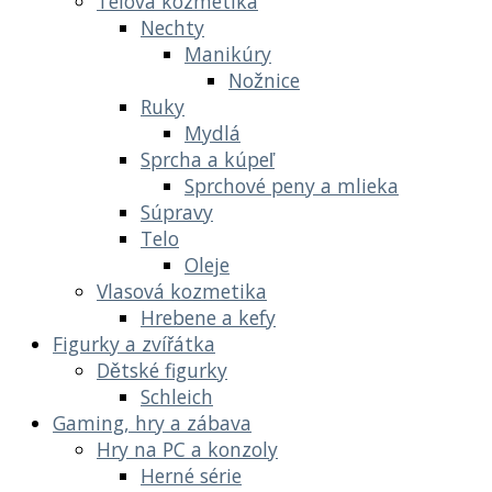
Telová kozmetika
Nechty
Manikúry
Nožnice
Ruky
Mydlá
Sprcha a kúpeľ
Sprchové peny a mlieka
Súpravy
Telo
Oleje
Vlasová kozmetika
Hrebene a kefy
Figurky a zvířátka
Dětské figurky
Schleich
Gaming, hry a zábava
Hry na PC a konzoly
Herné série