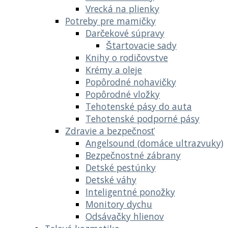
Vrecká na plienky
Potreby pre mamičky
Darčekové súpravy
Štartovacie sady
Knihy o rodičovstve
Krémy a oleje
Popôrodné nohavičky
Popôrodné vložky
Tehotenské pásy do auta
Tehotenské podporné pásy
Zdravie a bezpečnosť
Angelsound (domáce ultrazvuky)
Bezpečnostné zábrany
Detské pestúnky
Detské váhy
Inteligentné ponožky
Monitory dychu
Odsávačky hlienov