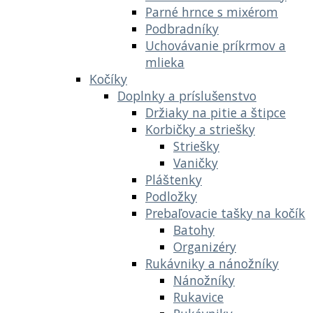
Parné hrnce s mixérom
Podbradníky
Uchovávanie príkrmov a
mlieka
Kočíky
Doplnky a príslušenstvo
Držiaky na pitie a štipce
Korbičky a striešky
Striešky
Vaničky
Pláštenky
Podložky
Prebaľovacie tašky na kočík
Batohy
Organizéry
Rukávniky a nánožníky
Nánožníky
Rukavice