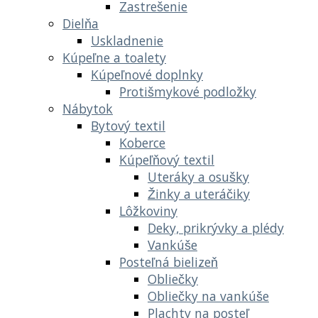
Zastrešenie
Dielňa
Uskladnenie
Kúpeľne a toalety
Kúpeľnové doplnky
Protišmykové podložky
Nábytok
Bytový textil
Koberce
Kúpeľňový textil
Uteráky a osušky
Žinky a uteráčiky
Lôžkoviny
Deky, prikrývky a plédy
Vankúše
Posteľná bielizeň
Obliečky
Obliečky na vankúše
Plachty na posteľ