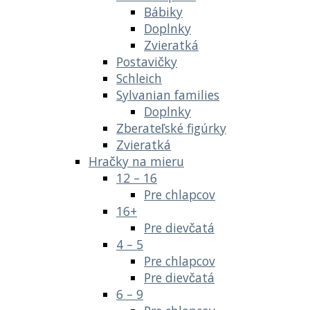
Bábiky
Doplnky
Zvieratká
Postavičky
Schleich
Sylvanian families
Doplnky
Zberateľské figúrky
Zvieratká
Hračky na mieru
12 – 16
Pre chlapcov
16+
Pre dievčatá
4 – 5
Pre chlapcov
Pre dievčatá
6 – 9