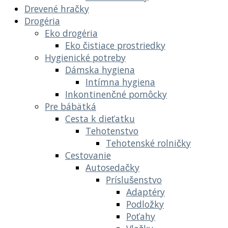
Drevené hračky
Drogéria
Eko drogéria
Eko čistiace prostriedky
Hygienické potreby
Dámska hygiena
Intímna hygiena
Inkontinenčné pomôcky
Pre bábätká
Cesta k dieťatku
Tehotenstvo
Tehotenské rolničky
Cestovanie
Autosedačky
Príslušenstvo
Adaptéry
Podložky
Poťahy