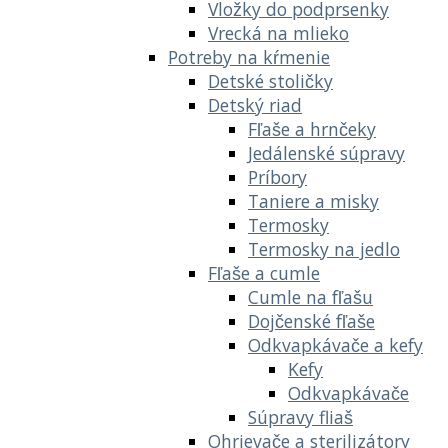
Vložky do podprsenky
Vrecká na mlieko
Potreby na kŕmenie
Detské stoličky
Detský riad
Fľaše a hrnčeky
Jedálenské súpravy
Príbory
Taniere a misky
Termosky
Termosky na jedlo
Fľaše a cumle
Cumle na fľašu
Dojčenské fľaše
Odkvapkávače a kefy
Kefy
Odkvapkávače
Súpravy fliaš
Ohrievače a sterilizátory