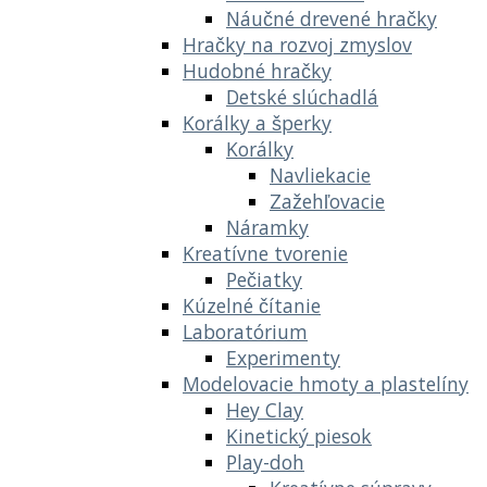
Náučné drevené hračky
Hračky na rozvoj zmyslov
Hudobné hračky
Detské slúchadlá
Korálky a šperky
Korálky
Navliekacie
Zažehľovacie
Náramky
Kreatívne tvorenie
Pečiatky
Kúzelné čítanie
Laboratórium
Experimenty
Modelovacie hmoty a plastelíny
Hey Clay
Kinetický piesok
Play-doh