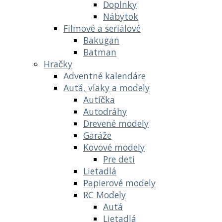
Doplnky
Nábytok
Filmové a seriálové
Bakugan
Batman
Hračky
Adventné kalendáre
Autá, vlaky a modely
Autíčka
Autodráhy
Drevené modely
Garáže
Kovové modely
Pre deti
Lietadlá
Papierové modely
RC Modely
Autá
Lietadlá