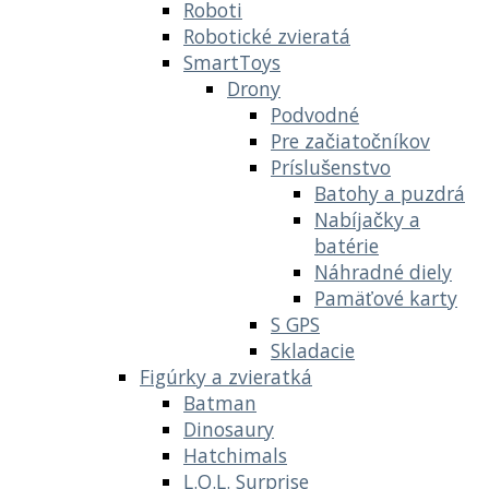
Roboti
Robotické zvieratá
SmartToys
Drony
Podvodné
Pre začiatočníkov
Príslušenstvo
Batohy a puzdrá
Nabíjačky a
batérie
Náhradné diely
Pamäťové karty
S GPS
Skladacie
Figúrky a zvieratká
Batman
Dinosaury
Hatchimals
L.O.L. Surprise