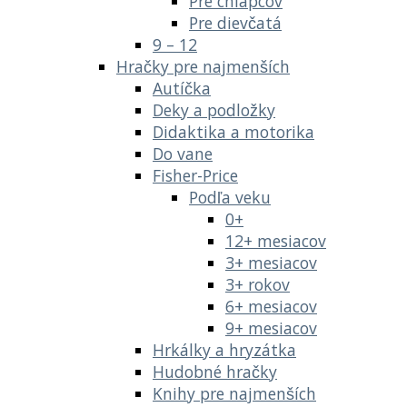
Pre chlapcov
Pre dievčatá
9 – 12
Hračky pre najmenších
Autíčka
Deky a podložky
Didaktika a motorika
Do vane
Fisher-Price
Podľa veku
0+
12+ mesiacov
3+ mesiacov
3+ rokov
6+ mesiacov
9+ mesiacov
Hrkálky a hryzátka
Hudobné hračky
Knihy pre najmenších