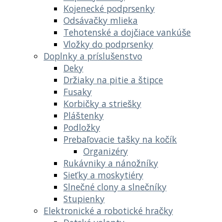
Kojenecké podprsenky
Odsávačky mlieka
Tehotenské a dojčiace vankúše
Vložky do podprsenky
Doplnky a príslušenstvo
Deky
Držiaky na pitie a štipce
Fusaky
Korbičky a striešky
Pláštenky
Podložky
Prebaľovacie tašky na kočík
Organizéry
Rukávniky a nánožníky
Sieťky a moskytiéry
Slnečné clony a slnečníky
Stupienky
Elektronické a robotické hračky