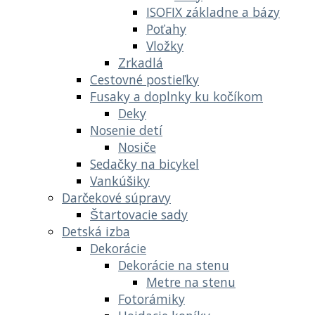
ISOFIX základne a bázy
Poťahy
Vložky
Zrkadlá
Cestovné postieľky
Fusaky a doplnky ku kočíkom
Deky
Nosenie detí
Nosiče
Sedačky na bicykel
Vankúšiky
Darčekové súpravy
Štartovacie sady
Detská izba
Dekorácie
Dekorácie na stenu
Metre na stenu
Fotorámiky