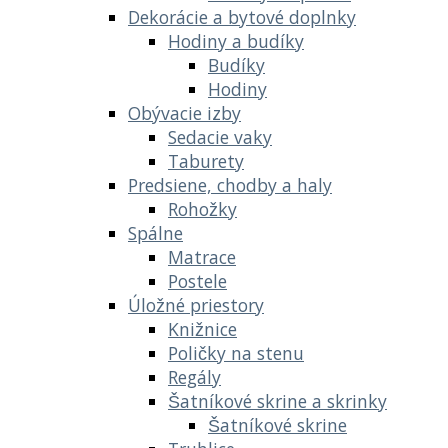
Dekorácie a bytové doplnky
Hodiny a budíky
Budíky
Hodiny
Obývacie izby
Sedacie vaky
Taburety
Predsiene, chodby a haly
Rohožky
Spálne
Matrace
Postele
Úložné priestory
Knižnice
Poličky na stenu
Regály
Šatníkové skrine a skrinky
Šatníkové skrine