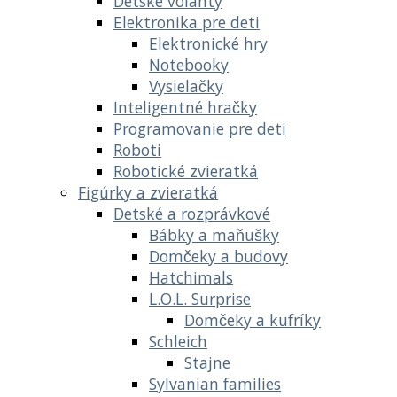
Detské volanty
Elektronika pre deti
Elektronické hry
Notebooky
Vysielačky
Inteligentné hračky
Programovanie pre deti
Roboti
Robotické zvieratká
Figúrky a zvieratká
Detské a rozprávkové
Bábky a maňušky
Domčeky a budovy
Hatchimals
L.O.L. Surprise
Domčeky a kufríky
Schleich
Stajne
Sylvanian families