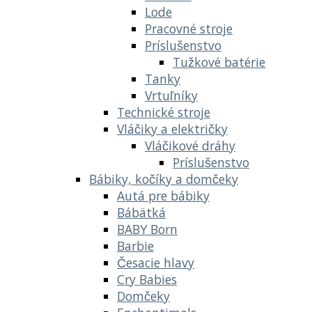
Lode
Pracovné stroje
Príslušenstvo
Tužkové batérie
Tanky
Vrtuľníky
Technické stroje
Vláčiky a električky
Vláčikové dráhy
Príslušenstvo
Bábiky, kočíky a domčeky
Autá pre bábiky
Bábätká
BABY Born
Barbie
Česacie hlavy
Cry Babies
Domčeky