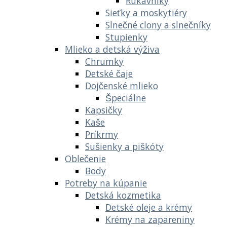
Rukávniky
Sieťky a moskytiéry
Slnečné clony a slnečníky
Stupienky
Mlieko a detská výživa
Chrumky
Detské čaje
Dojčenské mlieko
Špeciálne
Kapsičky
Kaše
Príkrmy
Sušienky a piškóty
Oblečenie
Body
Potreby na kúpanie
Detská kozmetika
Detské oleje a krémy
Krémy na zapareniny