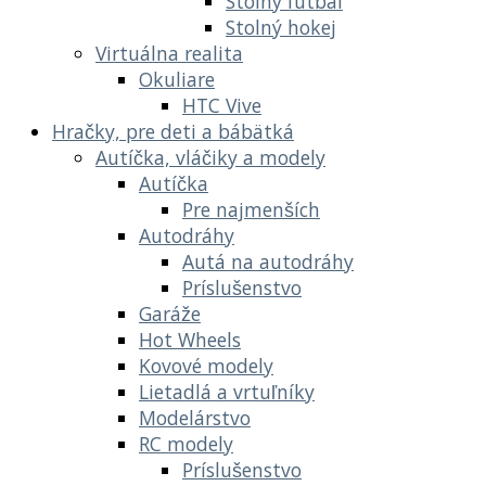
Stolný futbal
Stolný hokej
Virtuálna realita
Okuliare
HTC Vive
Hračky, pre deti a bábätká
Autíčka, vláčiky a modely
Autíčka
Pre najmenších
Autodráhy
Autá na autodráhy
Príslušenstvo
Garáže
Hot Wheels
Kovové modely
Lietadlá a vrtuľníky
Modelárstvo
RC modely
Príslušenstvo