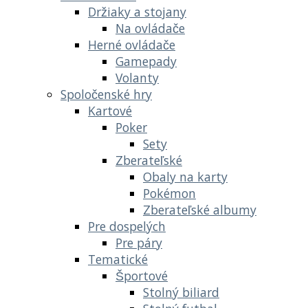
Držiaky a stojany
Na ovládače
Herné ovládače
Gamepady
Volanty
Spoločenské hry
Kartové
Poker
Sety
Zberateľské
Obaly na karty
Pokémon
Zberateľské albumy
Pre dospelých
Pre páry
Tematické
Športové
Stolný biliard