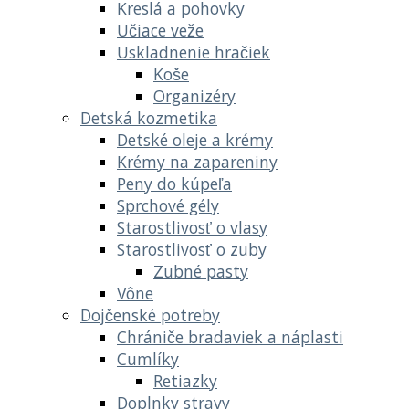
Kreslá a pohovky
Učiace veže
Uskladnenie hračiek
Koše
Organizéry
Detská kozmetika
Detské oleje a krémy
Krémy na zapareniny
Peny do kúpeľa
Sprchové gély
Starostlivosť o vlasy
Starostlivosť o zuby
Zubné pasty
Vône
Dojčenské potreby
Chrániče bradaviek a náplasti
Cumlíky
Retiazky
Doplnky stravy