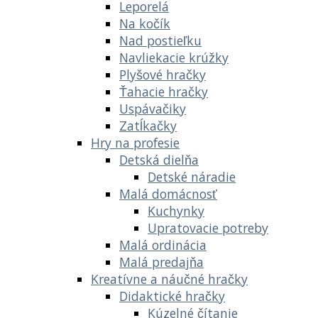
Leporelá
Na kočík
Nad postieľku
Navliekacie krúžky
Plyšové hračky
Ťahacie hračky
Uspávačiky
Zatĺkačky
Hry na profesie
Detská dielňa
Detské náradie
Malá domácnosť
Kuchynky
Upratovacie potreby
Malá ordinácia
Malá predajňa
Kreatívne a náučné hračky
Didaktické hračky
Kúzelné čítanie