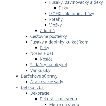
Fusaky, zavinovačky a deky
Deky
ISOFIX základne a bázy
Poťahy
Vložky
Zrkadlá
Cestovné postieľky
Fusaky a doplnky ku kočíkom
Deky
Nosenie detí
Nosiče
Sedačky na bicykel
Vankúšiky
Darčekové súpravy
Štartovacie sady
Detská izba
Dekorácie
Dekorácie na stenu
Metre na stenu