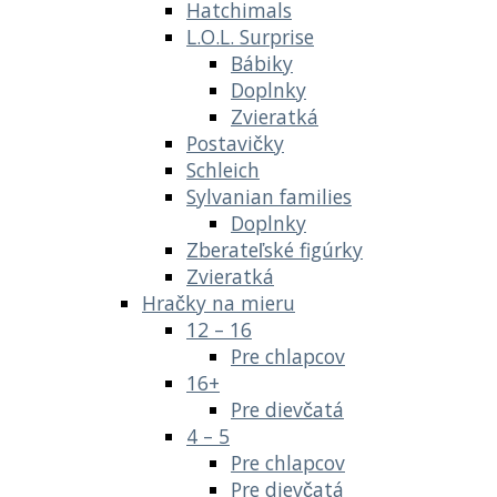
Hatchimals
L.O.L. Surprise
Bábiky
Doplnky
Zvieratká
Postavičky
Schleich
Sylvanian families
Doplnky
Zberateľské figúrky
Zvieratká
Hračky na mieru
12 – 16
Pre chlapcov
16+
Pre dievčatá
4 – 5
Pre chlapcov
Pre dievčatá