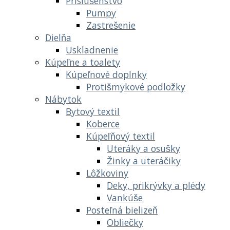
Príslušenstvo
Pumpy
Zastrešenie
Dielňa
Uskladnenie
Kúpeľne a toalety
Kúpeľnové doplnky
Protišmykové podložky
Nábytok
Bytový textil
Koberce
Kúpeľňový textil
Uteráky a osušky
Žinky a uteráčiky
Lôžkoviny
Deky, prikrývky a plédy
Vankúše
Posteľná bielizeň
Obliečky