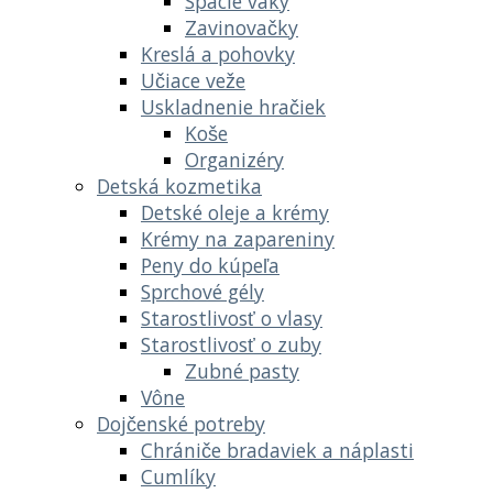
Spacie vaky
Zavinovačky
Kreslá a pohovky
Učiace veže
Uskladnenie hračiek
Koše
Organizéry
Detská kozmetika
Detské oleje a krémy
Krémy na zapareniny
Peny do kúpeľa
Sprchové gély
Starostlivosť o vlasy
Starostlivosť o zuby
Zubné pasty
Vône
Dojčenské potreby
Chrániče bradaviek a náplasti
Cumlíky