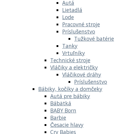
Autá
Lietadlá
Lode
Pracovné stroje
Príslušenstvo
Tužkové batérie
Tanky
Vrtuľníky
Technické stroje
Vláčiky a električky
Vláčikové dráhy
Príslušenstvo
Bábiky, kočíky a domčeky
Autá pre bábiky
Bábätká
BABY Born
Barbie
Česacie hlavy
Cry Babies