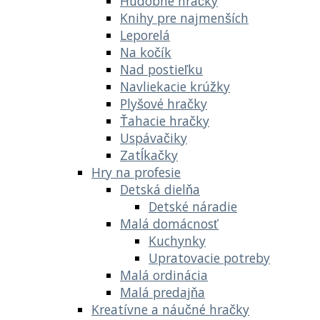
Hudobné hračky
Knihy pre najmenších
Leporelá
Na kočík
Nad postieľku
Navliekacie krúžky
Plyšové hračky
Ťahacie hračky
Uspávačiky
Zatĺkačky
Hry na profesie
Detská dielňa
Detské náradie
Malá domácnosť
Kuchynky
Upratovacie potreby
Malá ordinácia
Malá predajňa
Kreatívne a náučné hračky