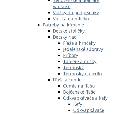
Tehotenské a dojčiace
vankúše
Vložky do podprsenky
Vrecká na mlieko
Potreby na kŕmenie
Detské stoličky
Detský riad
Fľaše a hrnčeky
Jedálenské súpravy
Príbory
Taniere a misky
Termosky
Termosky na jedlo
Fľaše a cumle
Cumle na fľašu
Dojčenské fľaše
Odkvapkávače a kefy
Kefy
Odkvapkávače