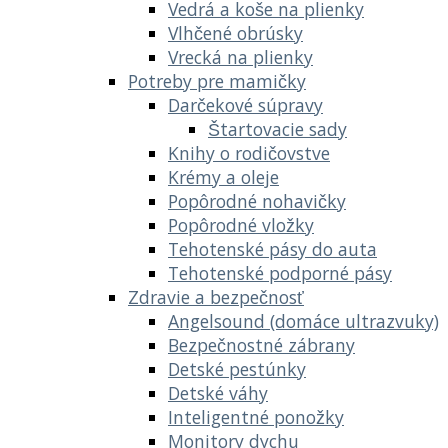
Vedrá a koše na plienky
Vlhčené obrúsky
Vrecká na plienky
Potreby pre mamičky
Darčekové súpravy
Štartovacie sady
Knihy o rodičovstve
Krémy a oleje
Popôrodné nohavičky
Popôrodné vložky
Tehotenské pásy do auta
Tehotenské podporné pásy
Zdravie a bezpečnosť
Angelsound (domáce ultrazvuky)
Bezpečnostné zábrany
Detské pestúnky
Detské váhy
Inteligentné ponožky
Monitory dychu