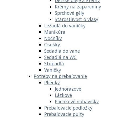
Detské oleje a krémy
Krémy na zapareniny
Sprchové gély
Starostlivosť o vlasy
Ležadlá do vaničky
Manikúra
Nočníky
Osušky
Sedadlá do vane
Sedadlá na WC
Stúpadlá
Vaničky
Potreby na prebaľovanie
Plienky
Jednorazové
Látkové
Plienkové nohavičky
Prebaľovacie podložky
Prebaľovacie pulty