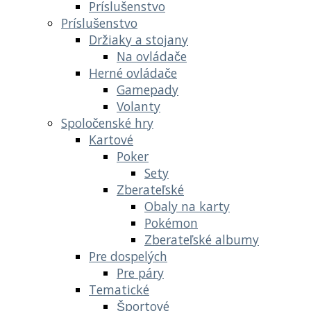
Príslušenstvo
Príslušenstvo
Držiaky a stojany
Na ovládače
Herné ovládače
Gamepady
Volanty
Spoločenské hry
Kartové
Poker
Sety
Zberateľské
Obaly na karty
Pokémon
Zberateľské albumy
Pre dospelých
Pre páry
Tematické
Športové