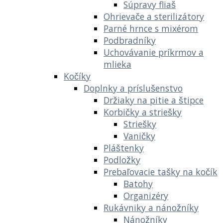
Súpravy fliaš
Ohrievače a sterilizátory
Parné hrnce s mixérom
Podbradníky
Uchovávanie príkrmov a
mlieka
Kočíky
Doplnky a príslušenstvo
Držiaky na pitie a štipce
Korbičky a striešky
Striešky
Vaničky
Pláštenky
Podložky
Prebaľovacie tašky na kočík
Batohy
Organizéry
Rukávniky a nánožníky
Nánožníky