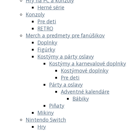
Hry na PC a konzoly
Herné série
Konzoly
Pre deti
RETRO
Merch a predmety pre fanúšikov
Doplnky
Figúrky
Kostýmy a párty oslavy
Kostýmy a karnevalové doplnky
Kostýmové doplnky
Pre deti
Párty a oslavy
Adventné kalendáre
Bábiky
Piňaty
Mikiny
Nintendo Switch
Hry