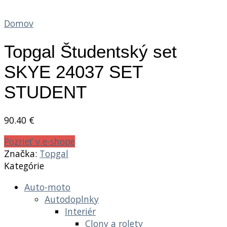
Domov
Topgal Študentský set
SKYE 24037 SET
STUDENT
90.40
€
Pozrieť v e-shope
Značka:
Topgal
Kategórie
Auto-moto
Autodoplnky
Interiér
Clony a rolety