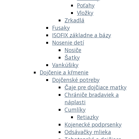
Poťahy
Vložky
Zrkadlá
Fusaky
ISOFIX základne a bázy
Nosenie detí
Nosiče
Šatky
Vankúšiky
Dojčenie a kŕmenie
Dojčenské potreby
Čaje pre dojčiace matky
Chrániče bradaviek a
náplasti
Cumlíky
Retiazky
Kojenecké podprsenky
Odsávačky mlieka