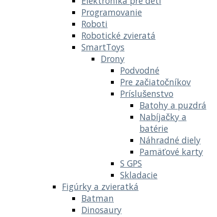
Elektronika pre deti
Programovanie
Roboti
Robotické zvieratá
SmartToys
Drony
Podvodné
Pre začiatočníkov
Príslušenstvo
Batohy a puzdrá
Nabíjačky a
batérie
Náhradné diely
Pamäťové karty
S GPS
Skladacie
Figúrky a zvieratká
Batman
Dinosaury