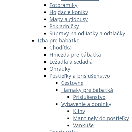
Fotorámiky
Hojdacie koníky
Mapy a glóbusy
Pokladničky
Súpravy na odliatky a odtlačky
Izba pre bábätko
Chodítka
Hniezda pre bábätká
Ležadlá a sedadlá
Ohrádky
Postieľky a príslušenstvo
Cestovné
Hamaky pre bábätká
Príslušenstvo
Vybavenie a doplnky
Kliny
Mantinely do postieľky
Vankúše