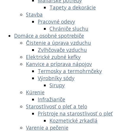
Maliarske potreby
Tapety a dekorácie
Stavba
Pracovné odevy
Chrániče sluchu
Domáce a osobné spotrebiče
Čistenie a úprava vzduchu
Zvlhčovače vzduchu
Elektrické zubné kefky
Kanvice a príprava nápojov
Termosky a termohrnčeky
Výrobníky sódy
Sirupy
Kúrenie
Infražiariče
Starostlivosť o pleť a telo
Prístroje na starostlivosť o pleť
Kozmetické zrkadlá
Varenie a pečenie