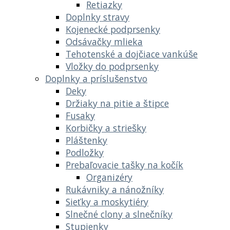
Retiazky
Doplnky stravy
Kojenecké podprsenky
Odsávačky mlieka
Tehotenské a dojčiace vankúše
Vložky do podprsenky
Doplnky a príslušenstvo
Deky
Držiaky na pitie a štipce
Fusaky
Korbičky a striešky
Pláštenky
Podložky
Prebaľovacie tašky na kočík
Organizéry
Rukávniky a nánožníky
Sieťky a moskytiéry
Slnečné clony a slnečníky
Stupienky