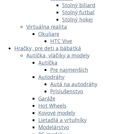
Stolný biliard
Stolný futbal
Stolný hokej
Virtuálna realita
Okuliare
HTC Vive
Hračky, pre deti a bábätká
Autíčka, vláčiky a modely
Autíčka
Pre najmenších
Autodráhy
Autá na autodráhy
Príslušenstvo
Garáže
Hot Wheels
Kovové modely
Lietadlá a vrtuľníky
Modelárstvo