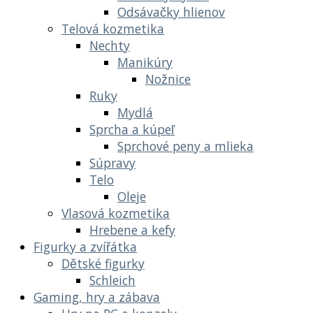
Odsávačky hlienov
Telová kozmetika
Nechty
Manikúry
Nožnice
Ruky
Mydlá
Sprcha a kúpeľ
Sprchové peny a mlieka
Súpravy
Telo
Oleje
Vlasová kozmetika
Hrebene a kefy
Figurky a zvířátka
Dětské figurky
Schleich
Gaming, hry a zábava