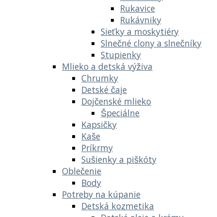
Rukavice
Rukávniky
Sieťky a moskytiéry
Slnečné clony a slnečníky
Stupienky
Mlieko a detská výživa
Chrumky
Detské čaje
Dojčenské mlieko
Špeciálne
Kapsičky
Kaše
Príkrmy
Sušienky a piškóty
Oblečenie
Body
Potreby na kúpanie
Detská kozmetika