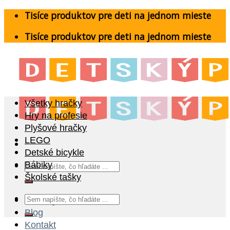
Skip
Tisíce produktov pre deti na jednom mieste
to
Tisíce produktov pre deti na jednom mieste
content
Všetky hračky
Hry na profesie
Plyšové hračky
LEGO
Detské bicykle
Hľadať:
Bábiky
Školské tašky
Hľadať:
Katalóg
Blog
Kontakt