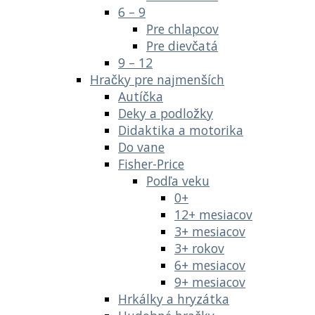
6 – 9
Pre chlapcov
Pre dievčatá
9 – 12
Hračky pre najmenších
Autíčka
Deky a podložky
Didaktika a motorika
Do vane
Fisher-Price
Podľa veku
0+
12+ mesiacov
3+ mesiacov
3+ rokov
6+ mesiacov
9+ mesiacov
Hrkálky a hryzátka