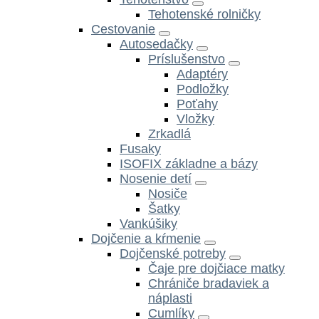
Tehotenské rolničky
Cestovanie
Autosedačky
Príslušenstvo
Adaptéry
Podložky
Poťahy
Vložky
Zrkadlá
Fusaky
ISOFIX základne a bázy
Nosenie detí
Nosiče
Šatky
Vankúšiky
Dojčenie a kŕmenie
Dojčenské potreby
Čaje pre dojčiace matky
Chrániče bradaviek a
náplasti
Cumlíky