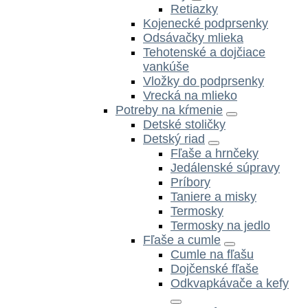
Retiazky
Kojenecké podprsenky
Odsávačky mlieka
Tehotenské a dojčiace
vankúše
Vložky do podprsenky
Vrecká na mlieko
Potreby na kŕmenie
Detské stoličky
Detský riad
Fľaše a hrnčeky
Jedálenské súpravy
Príbory
Taniere a misky
Termosky
Termosky na jedlo
Fľaše a cumle
Cumle na fľašu
Dojčenské fľaše
Odkvapkávače a kefy