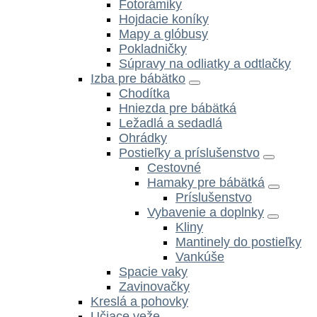
Fotorámiky
Hojdacie koníky
Mapy a glóbusy
Pokladničky
Súpravy na odliatky a odtlačky
Izba pre bábätko
Chodítka
Hniezda pre bábätká
Ležadlá a sedadlá
Ohrádky
Postieľky a príslušenstvo
Cestovné
Hamaky pre bábätká
Príslušenstvo
Vybavenie a doplnky
Kliny
Mantinely do postieľky
Vankúše
Spacie vaky
Zavinovačky
Kreslá a pohovky
Učiace veže