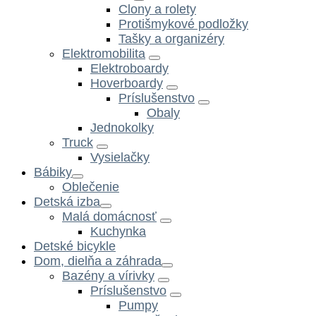
Clony a rolety
Protišmykové podložky
Tašky a organizéry
Elektromobilita
Elektroboardy
Hoverboardy
Príslušenstvo
Obaly
Jednokolky
Truck
Vysielačky
Bábiky
Oblečenie
Detská izba
Malá domácnosť
Kuchynka
Detské bicykle
Dom, dielňa a záhrada
Bazény a vírivky
Príslušenstvo
Pumpy