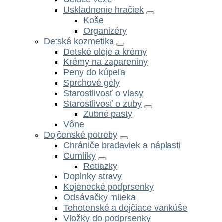
Uskladnenie hračiek
Koše
Organizéry
Detská kozmetika
Detské oleje a krémy
Krémy na zapareniny
Peny do kúpeľa
Sprchové gély
Starostlivosť o vlasy
Starostlivosť o zuby
Zubné pasty
Vône
Dojčenské potreby
Chrániče bradaviek a náplasti
Cumlíky
Retiazky
Doplnky stravy
Kojenecké podprsenky
Odsávačky mlieka
Tehotenské a dojčiace vankúše
Vložky do podprsenky