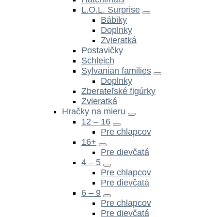
L.O.L. Surprise
Bábiky
Doplnky
Zvieratká
Postavičky
Schleich
Sylvanian families
Doplnky
Zberateľské figúrky
Zvieratká
Hračky na mieru
12 – 16
Pre chlapcov
16+
Pre dievčatá
4 – 5
Pre chlapcov
Pre dievčatá
6 – 9
Pre chlapcov
Pre dievčatá