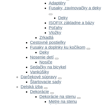
Adaptéry
Fusaky, zavinovačky a deky
Deky
ISOFIX základne a bázy
Poťahy
Vložky
Zrkadlá
Cestovné postieľky
Fusaky a doplnky ku kočíkom
Deky
Nosenie detí
Nosiče
Sedačky na bicykel
Vankúšiky
Darčekové súpravy
Štartovacie sady
Detská izba
Dekorácie
Dekorácie na stenu
Metre na stenu