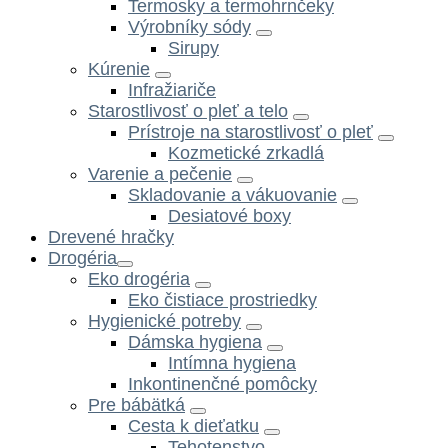
Termosky a termohrnčeky
Výrobníky sódy
Sirupy
Kúrenie
Infražiariče
Starostlivosť o pleť a telo
Prístroje na starostlivosť o pleť
Kozmetické zrkadlá
Varenie a pečenie
Skladovanie a vákuovanie
Desiatové boxy
Drevené hračky
Drogéria
Eko drogéria
Eko čistiace prostriedky
Hygienické potreby
Dámska hygiena
Intímna hygiena
Inkontinenčné pomôcky
Pre bábätká
Cesta k dieťatku
Tehotenstvo