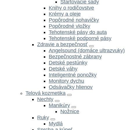
Štartovacie sady
Knihy o rodičovstve
Krémy a oleje
Popôrodné nohavičky
Popôrodné vložky
Tehotenské pásy do auta
Tehotenské podporné pásy
Zdravie a bezpečnosť
Angelsound (domáce ultrazvuky)
Bezpečnostné zábrany
Detské pestúnky
Detské váhy
Inteligentné ponožky
Monitory dychu
Odsávačky hlienov
Telová kozmetika
Nechty
Manikúry
Nožnice
Ruky
Mydlá
Sprcha a kúpeľ