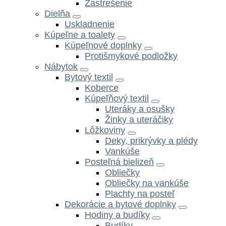
Zastrešenie
Dielňa
Uskladnenie
Kúpeľne a toalety
Kúpeľnové doplnky
Protišmykové podložky
Nábytok
Bytový textil
Koberce
Kúpeľňový textil
Uteráky a osušky
Žinky a uteráčiky
Lôžkoviny
Deky, prikrývky a plédy
Vankúše
Posteľná bielizeň
Obliečky
Obliečky na vankúše
Plachty na posteľ
Dekorácie a bytové doplnky
Hodiny a budíky
Budíky