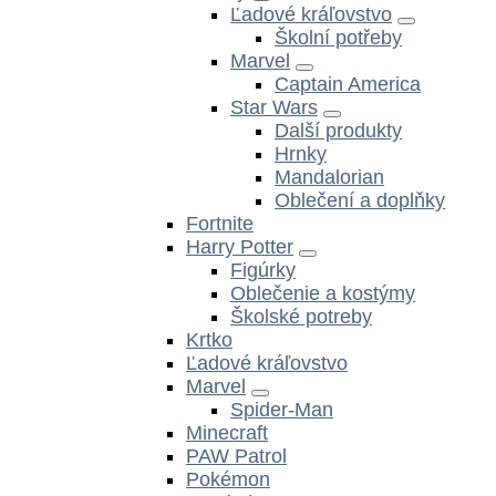
Ľadové kráľovstvo
Školní potřeby
Marvel
Captain America
Star Wars
Další produkty
Hrnky
Mandalorian
Oblečení a doplňky
Fortnite
Harry Potter
Figúrky
Oblečenie a kostýmy
Školské potreby
Krtko
Ľadové kráľovstvo
Marvel
Spider-Man
Minecraft
PAW Patrol
Pokémon