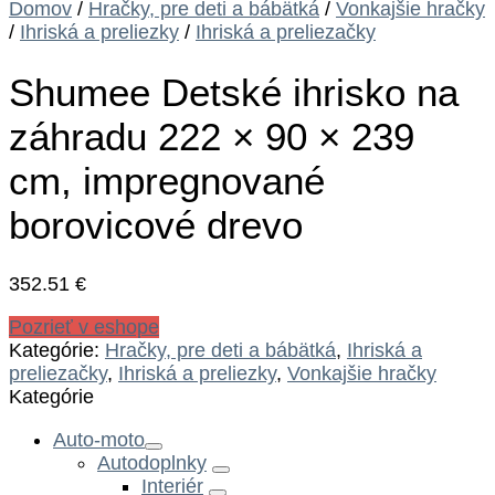
Domov
/
Hračky, pre deti a bábätká
/
Vonkajšie hračky
/
Ihriská a preliezky
/
Ihriská a preliezačky
Shumee Detské ihrisko na
záhradu 222 × 90 × 239
cm, impregnované
borovicové drevo
352.51
€
Pozrieť v eshope
Kategórie:
Hračky, pre deti a bábätká
,
Ihriská a
preliezačky
,
Ihriská a preliezky
,
Vonkajšie hračky
Kategórie
Auto-moto
Autodoplnky
Interiér