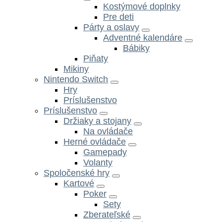
Kostýmové doplnky
Pre deti
Párty a oslavy
Adventné kalendáre
Bábiky
Piňaty
Mikiny
Nintendo Switch
Hry
Príslušenstvo
Príslušenstvo
Držiaky a stojany
Na ovládače
Herné ovládače
Gamepady
Volanty
Spoločenské hry
Kartové
Poker
Sety
Zberateľské