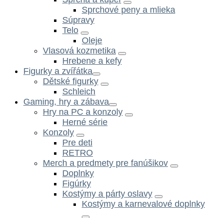
Sprchové peny a mlieka
Súpravy
Telo
Oleje
Vlasová kozmetika
Hrebene a kefy
Figurky a zvířátka
Dětské figurky
Schleich
Gaming, hry a zábava
Hry na PC a konzoly
Herné série
Konzoly
Pre deti
RETRO
Merch a predmety pre fanúšikov
Doplnky
Figúrky
Kostýmy a párty oslavy
Kostýmy a karnevalové doplnky