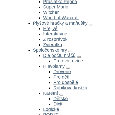
Prasiatko Peppa
Super Mario
Witcher
World of Warcraft
Plyšové hračky a maňušky
Hrejivé
Interaktívne
Z rozprávok
Zvieratká
Spoločenské hry
Dle počtu hráčů
Pro dva a více
Hlavolamy
Dřevěné
Pro děti
Pro dospělé
Rubikova kostka
Karetní
Dětské
Dixit
Logické
POP IT