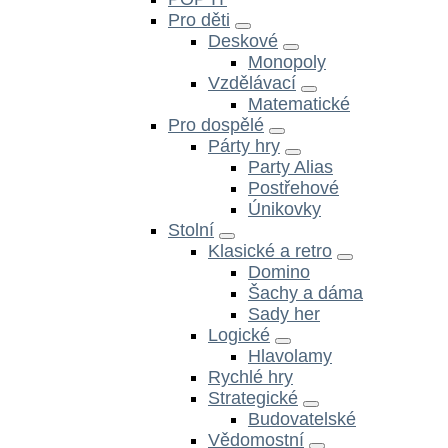
Pro děti
Deskové
Monopoly
Vzdělávací
Matematické
Pro dospělé
Párty hry
Party Alias
Postřehové
Únikovky
Stolní
Klasické a retro
Domino
Šachy a dáma
Sady her
Logické
Hlavolamy
Rychlé hry
Strategické
Budovatelské
Vědomostní