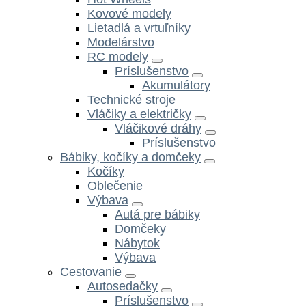
Kovové modely
Lietadlá a vrtuľníky
Modelárstvo
RC modely
Príslušenstvo
Akumulátory
Technické stroje
Vláčiky a električky
Vláčikové dráhy
Príslušenstvo
Bábiky, kočíky a domčeky
Kočíky
Oblečenie
Výbava
Autá pre bábiky
Domčeky
Nábytok
Výbava
Cestovanie
Autosedačky
Príslušenstvo