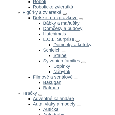
Roboti
Robotické zvieratká
Figúrky a zvieratká
Detské a rozprávkové
Bábky a maňušky
Domčeky a budovy
Hatchimals
L.O.L. Surprise
Domčeky a kufríky
Schleich
Stajne
Sylvanian families
Doplnky
Nábytok
Filmové a seriálové
Bakugan
Batman
Hračky
Adventné kalendáre
Autá, vlaky a modely
Autíčka
Autodráhy