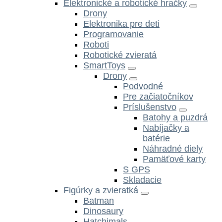
Elektronické a robotické hračky
Drony
Elektronika pre deti
Programovanie
Roboti
Robotické zvieratá
SmartToys
Drony
Podvodné
Pre začiatočníkov
Príslušenstvo
Batohy a puzdrá
Nabíjačky a
batérie
Náhradné diely
Pamäťové karty
S GPS
Skladacie
Figúrky a zvieratká
Batman
Dinosaury
Hatchimals