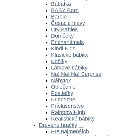
Bábätká
BABY Born
Barbie
Česacie hlavy
Cry Babies
Domčeky
Enchantimals
Kindi Kids
Klasické bábiky
Kočíky
Látkové bábiky
Na! Na! Na! Surprise
Nábytok
Oblečenie
Postieľky
Princezné
Príslušenstvo
Rainbow High
Realistické bábiky
Drevené hračky
Pre najmenších