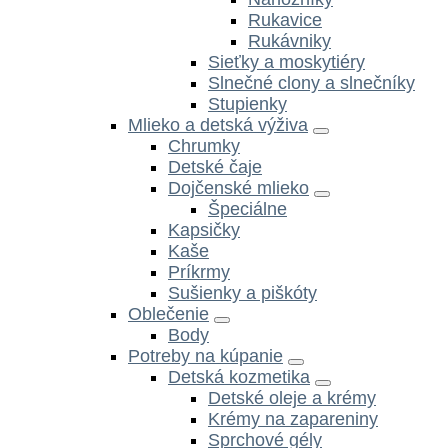
Rukavice
Rukávniky
Sieťky a moskytiéry
Slnečné clony a slnečníky
Stupienky
Mlieko a detská výživa
Chrumky
Detské čaje
Dojčenské mlieko
Špeciálne
Kapsičky
Kaše
Príkrmy
Sušienky a piškóty
Oblečenie
Body
Potreby na kúpanie
Detská kozmetika
Detské oleje a krémy
Krémy na zapareniny
Sprchové gély