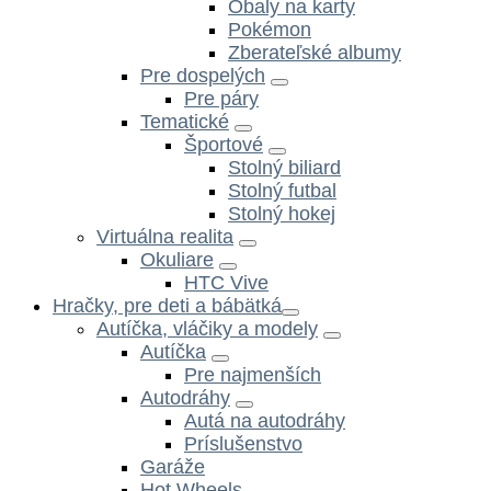
Obaly na karty
Pokémon
Zberateľské albumy
Pre dospelých
Pre páry
Tematické
Športové
Stolný biliard
Stolný futbal
Stolný hokej
Virtuálna realita
Okuliare
HTC Vive
Hračky, pre deti a bábätká
Autíčka, vláčiky a modely
Autíčka
Pre najmenších
Autodráhy
Autá na autodráhy
Príslušenstvo
Garáže
Hot Wheels