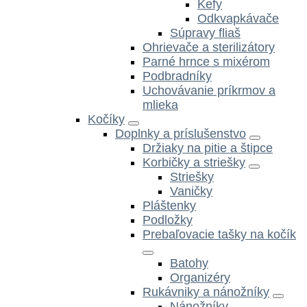
Kefy
Odkvapkávače
Súpravy fliaš
Ohrievače a sterilizátory
Parné hrnce s mixérom
Podbradníky
Uchovávanie príkrmov a
mlieka
Kočíky
Doplnky a príslušenstvo
Držiaky na pitie a štipce
Korbičky a striešky
Striešky
Vaničky
Pláštenky
Podložky
Prebaľovacie tašky na kočík
Batohy
Organizéry
Rukávniky a nánožníky
Nánožníky