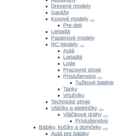
Drevené modely
Garáže
Kovové modely
Pre deti
Lietadlá
Papierové modely
RC Modely
Autá
Lietadlá
Lode
Pracovné stroje
Príslušenstvo
Tužkové batérie
Tanky
Vrtuľníky
Technické stroje
Vláčiky a električky
Vláčikové dráhy
Príslušenstvo
Bábiky, kočíky a domčeky
Autá pre bábiky