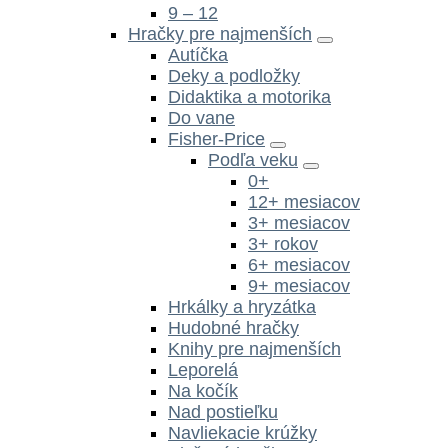
9 – 12
Hračky pre najmenších
Autíčka
Deky a podložky
Didaktika a motorika
Do vane
Fisher-Price
Podľa veku
0+
12+ mesiacov
3+ mesiacov
3+ rokov
6+ mesiacov
9+ mesiacov
Hrkálky a hryzátka
Hudobné hračky
Knihy pre najmenších
Leporelá
Na kočík
Nad postieľku
Navliekacie krúžky