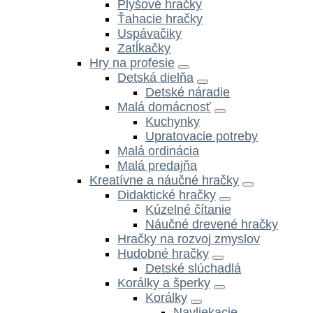
Plyšové hračky
Ťahacie hračky
Uspávačiky
Zatĺkačky
Hry na profesie
Detská dielňa
Detské náradie
Malá domácnosť
Kuchynky
Upratovacie potreby
Malá ordinácia
Malá predajňa
Kreatívne a náučné hračky
Didaktické hračky
Kúzelné čítanie
Náučné drevené hračky
Hračky na rozvoj zmyslov
Hudobné hračky
Detské slúchadlá
Korálky a šperky
Korálky
Navliekacie