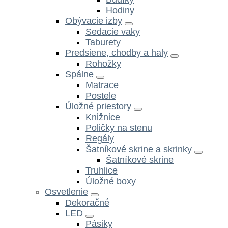
Hodiny
Obývacie izby
Sedacie vaky
Taburety
Predsiene, chodby a haly
Rohožky
Spálne
Matrace
Postele
Úložné priestory
Knižnice
Poličky na stenu
Regály
Šatníkové skrine a skrinky
Šatníkové skrine
Truhlice
Úložné boxy
Osvetlenie
Dekoračné
LED
Pásiky