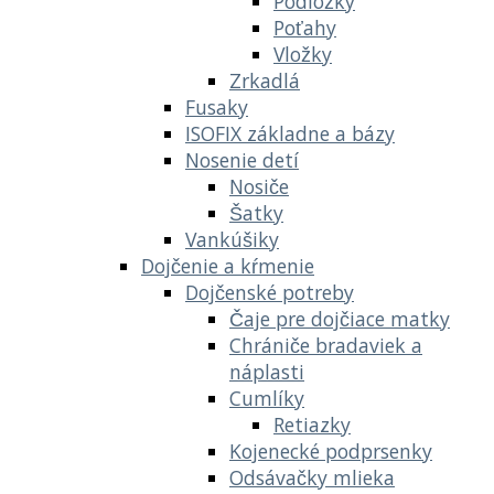
Podložky
Poťahy
Vložky
Zrkadlá
Fusaky
ISOFIX základne a bázy
Nosenie detí
Nosiče
Šatky
Vankúšiky
Dojčenie a kŕmenie
Dojčenské potreby
Čaje pre dojčiace matky
Chrániče bradaviek a
náplasti
Cumlíky
Retiazky
Kojenecké podprsenky
Odsávačky mlieka