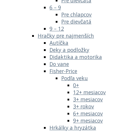
Pre dievčatá
6 – 9
Pre chlapcov
Pre dievčatá
9 – 12
Hračky pre najmenších
Autíčka
Deky a podložky
Didaktika a motorika
Do vane
Fisher-Price
Podľa veku
0+
12+ mesiacov
3+ mesiacov
3+ rokov
6+ mesiacov
9+ mesiacov
Hrkálky a hryzátka