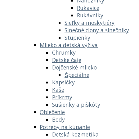
Nánožníky
Rukavice
Rukávniky
Sieťky a moskytiéry
Slnečné clony a slnečníky
Stupienky
Mlieko a detská výživa
Chrumky
Detské čaje
Dojčenské mlieko
Špeciálne
Kapsičky
Kaše
Príkrmy
Sušienky a piškóty
Oblečenie
Body
Potreby na kúpanie
Detská kozmetika