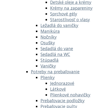
Detské oleje a krémy
Krémy na zapareniny
Sprchové gély
Starostlivosť o vlasy
Ležadlá do vaničky
Manikúra
Nočníky
Osušky
Sedadlá do vane
Sedadlá na WC
Stúpadlá
Vaničky
Potreby na prebaľovanie
Plienky
Jednorazové
Látkové
Plienkové nohavičky
Prebaľovacie podložky
Prebaľovacie pulty