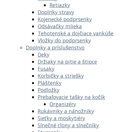
Retiazky
Doplnky stravy
Kojenecké podprsenky
Odsávačky mlieka
Tehotenské a dojčiace vankúše
Vložky do podprsenky
Doplnky a príslušenstvo
Deky
Držiaky na pitie a štipce
Fusaky
Korbičky a striešky
Pláštenky
Podložky
Prebaľovacie tašky na kočík
Organizéry
Rukávniky a nánožníky
Sieťky a moskytiéry
Slnečné clony a slnečníky