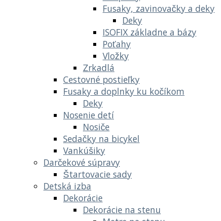
Fusaky, zavinovačky a deky
Deky
ISOFIX základne a bázy
Poťahy
Vložky
Zrkadlá
Cestovné postieľky
Fusaky a doplnky ku kočíkom
Deky
Nosenie detí
Nosiče
Sedačky na bicykel
Vankúšiky
Darčekové súpravy
Štartovacie sady
Detská izba
Dekorácie
Dekorácie na stenu