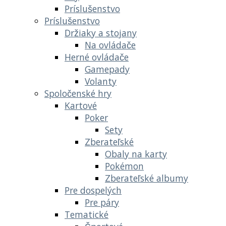
Príslušenstvo
Príslušenstvo
Držiaky a stojany
Na ovládače
Herné ovládače
Gamepady
Volanty
Spoločenské hry
Kartové
Poker
Sety
Zberateľské
Obaly na karty
Pokémon
Zberateľské albumy
Pre dospelých
Pre páry
Tematické