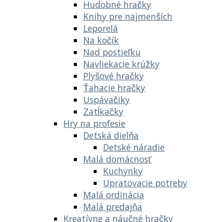
Hudobné hračky
Knihy pre najmenších
Leporelá
Na kočík
Nad postieľku
Navliekacie krúžky
Plyšové hračky
Ťahacie hračky
Uspávačiky
Zatĺkačky
Hry na profesie
Detská dielňa
Detské náradie
Malá domácnosť
Kuchynky
Upratovacie potreby
Malá ordinácia
Malá predajňa
Kreatívne a náučné hračky