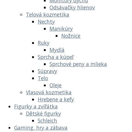
Monitory dychu
Odsávačky hlienov
Telová kozmetika
Nechty
Manikúry
Nožnice
Ruky
Mydlá
Sprcha a kúpeľ
Sprchové peny a mlieka
Súpravy
Telo
Oleje
Vlasová kozmetika
Hrebene a kefy
Figurky a zvířátka
Dětské figurky
Schleich
Gaming, hry a zábava