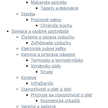
Maliarske potreby
Tapety a dekorácie
Stavba
Pracovné odevy
Chrániče sluchu
Domáce a osobné spotrebiče
Čistenie a úprava vzduchu
Zvlhčovače vzduchu
Elektrické zubné kefky
Kanvice a príprava nápojov
Termosky a termohrnčeky
Výrobníky sódy
Sirupy
Kúrenie
Infražiariče
Starostlivosť o pleť a telo
Prístroje na starostlivosť o pleť
Kozmetické zrkadlá
Varenie a pečenie