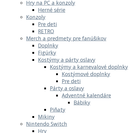
Hry na PC a konzoly
Herné série
Konzoly
Pre deti
RETRO
Merch a predmety pre fanúšikov
Doplnky
Figúrky
Kostýmy a párty oslavy
Kostýmy a karnevalové doplnky
Kostýmové doplnky
Pre deti
Párty a oslavy
Adventné kalendáre
Bábiky
Piňaty
Mikiny
Nintendo Switch
Hry