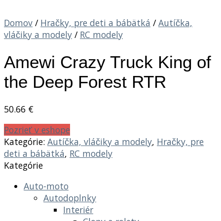
Domov
/
Hračky, pre deti a bábätká
/
Autíčka,
vláčiky a modely
/
RC modely
Amewi Crazy Truck King of
the Deep Forest RTR
50.66
€
Pozrieť v eshope
Kategórie:
Autíčka, vláčiky a modely
,
Hračky, pre
deti a bábätká
,
RC modely
Kategórie
Auto-moto
Autodoplnky
Interiér