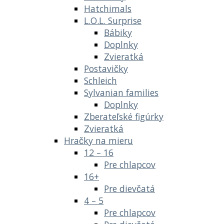
Hatchimals
L.O.L. Surprise
Bábiky
Doplnky
Zvieratká
Postavičky
Schleich
Sylvanian families
Doplnky
Zberateľské figúrky
Zvieratká
Hračky na mieru
12 – 16
Pre chlapcov
16+
Pre dievčatá
4 – 5
Pre chlapcov