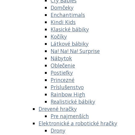
Cry Babies
Domčeky
Enchantimals
Kindi Kids
Klasické bábiky
Kočíky
Látkové bábiky
Na! Na! Na! Surprise
Nábytok
Oblečenie
Postieľky
Princezné
Príslušenstvo
Rainbow High
Realistické bábiky
Drevené hračky
Pre najmenších
Elektronické a robotické hračky
Drony