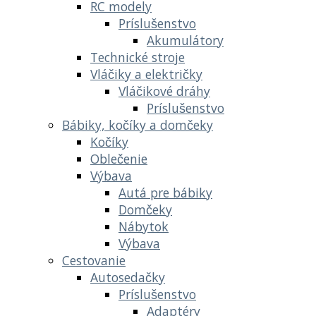
RC modely
Príslušenstvo
Akumulátory
Technické stroje
Vláčiky a električky
Vláčikové dráhy
Príslušenstvo
Bábiky, kočíky a domčeky
Kočíky
Oblečenie
Výbava
Autá pre bábiky
Domčeky
Nábytok
Výbava
Cestovanie
Autosedačky
Príslušenstvo
Adaptéry