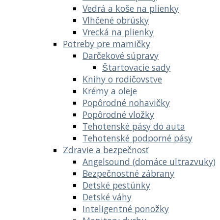
Vedrá a koše na plienky
Vlhčené obrúsky
Vrecká na plienky
Potreby pre mamičky
Darčekové súpravy
Štartovacie sady
Knihy o rodičovstve
Krémy a oleje
Popôrodné nohavičky
Popôrodné vložky
Tehotenské pásy do auta
Tehotenské podporné pásy
Zdravie a bezpečnosť
Angelsound (domáce ultrazvuky)
Bezpečnostné zábrany
Detské pestúnky
Detské váhy
Inteligentné ponožky