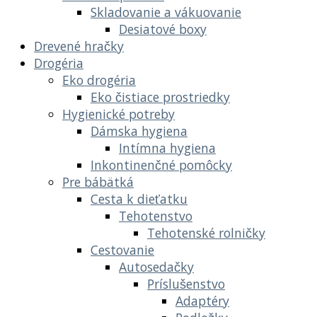
Skladovanie a vákuovanie
Desiatové boxy
Drevené hračky
Drogéria
Eko drogéria
Eko čistiace prostriedky
Hygienické potreby
Dámska hygiena
Intímna hygiena
Inkontinenčné pomôcky
Pre bábätká
Cesta k dieťatku
Tehotenstvo
Tehotenské rolničky
Cestovanie
Autosedačky
Príslušenstvo
Adaptéry