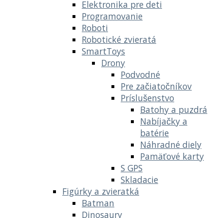
Elektronika pre deti
Programovanie
Roboti
Robotické zvieratá
SmartToys
Drony
Podvodné
Pre začiatočníkov
Príslušenstvo
Batohy a puzdrá
Nabíjačky a
batérie
Náhradné diely
Pamäťové karty
S GPS
Skladacie
Figúrky a zvieratká
Batman
Dinosaury