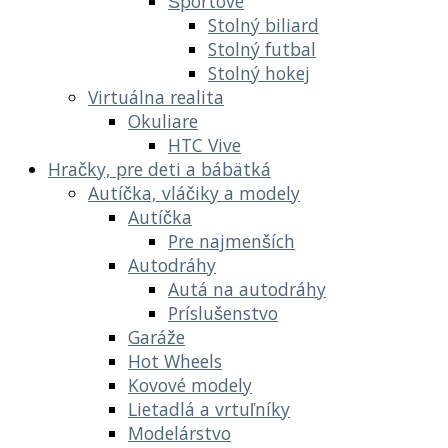
Športové
Stolný biliard
Stolný futbal
Stolný hokej
Virtuálna realita
Okuliare
HTC Vive
Hračky, pre deti a bábätká
Autíčka, vláčiky a modely
Autíčka
Pre najmenších
Autodráhy
Autá na autodráhy
Príslušenstvo
Garáže
Hot Wheels
Kovové modely
Lietadlá a vrtuľníky
Modelárstvo