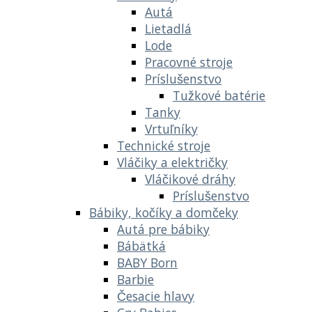
Autá
Lietadlá
Lode
Pracovné stroje
Príslušenstvo
Tužkové batérie
Tanky
Vrtuľníky
Technické stroje
Vláčiky a električky
Vláčikové dráhy
Príslušenstvo
Bábiky, kočíky a domčeky
Autá pre bábiky
Bábätká
BABY Born
Barbie
Česacie hlavy