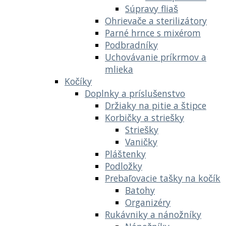
Súpravy fliaš
Ohrievače a sterilizátory
Parné hrnce s mixérom
Podbradníky
Uchovávanie príkrmov a
mlieka
Kočíky
Doplnky a príslušenstvo
Držiaky na pitie a štipce
Korbičky a striešky
Striešky
Vaničky
Pláštenky
Podložky
Prebaľovacie tašky na kočík
Batohy
Organizéry
Rukávniky a nánožníky