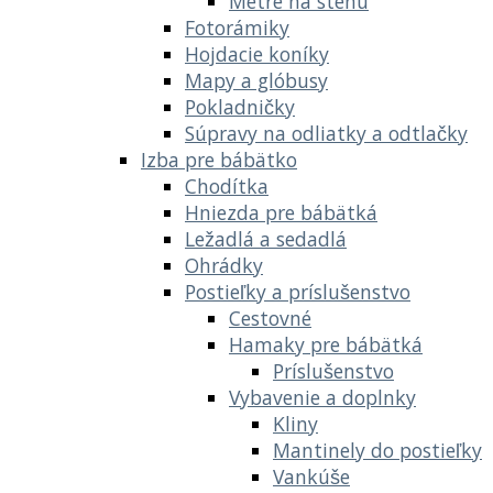
Metre na stenu
Fotorámiky
Hojdacie koníky
Mapy a glóbusy
Pokladničky
Súpravy na odliatky a odtlačky
Izba pre bábätko
Chodítka
Hniezda pre bábätká
Ležadlá a sedadlá
Ohrádky
Postieľky a príslušenstvo
Cestovné
Hamaky pre bábätká
Príslušenstvo
Vybavenie a doplnky
Kliny
Mantinely do postieľky
Vankúše