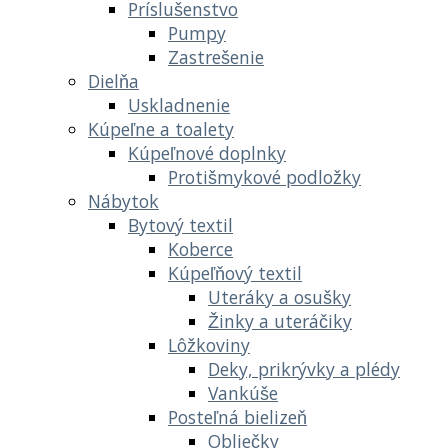
Príslušenstvo
Pumpy
Zastrešenie
Dielňa
Uskladnenie
Kúpeľne a toalety
Kúpeľnové doplnky
Protišmykové podložky
Nábytok
Bytový textil
Koberce
Kúpeľňový textil
Uteráky a osušky
Žinky a uteráčiky
Lôžkoviny
Deky, prikrývky a plédy
Vankúše
Posteľná bielizeň
Obliečky