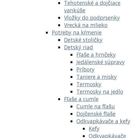
Tehotenské a dojčiace
vankúše
Vložky do podprsenky
Vrecká na mlieko
Potreby na kŕmenie
Detské stoličky
Detský riad
Fľaše a hrnčeky
Jedálenské súpravy
Príbory
Taniere a misky
Termosky
Termosky na jedlo
Fľaše a cumle
Cumle na fľašu
Dojčenské fľaše
Odkvapkávače a kefy
Kefy
Odkvapkávače