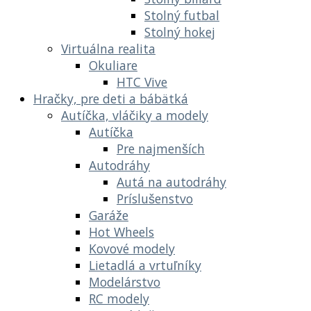
Stolný futbal
Stolný hokej
Virtuálna realita
Okuliare
HTC Vive
Hračky, pre deti a bábätká
Autíčka, vláčiky a modely
Autíčka
Pre najmenších
Autodráhy
Autá na autodráhy
Príslušenstvo
Garáže
Hot Wheels
Kovové modely
Lietadlá a vrtuľníky
Modelárstvo
RC modely