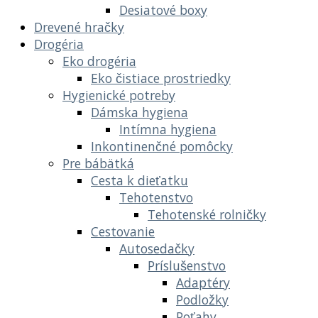
Desiatové boxy
Drevené hračky
Drogéria
Eko drogéria
Eko čistiace prostriedky
Hygienické potreby
Dámska hygiena
Intímna hygiena
Inkontinenčné pomôcky
Pre bábätká
Cesta k dieťatku
Tehotenstvo
Tehotenské rolničky
Cestovanie
Autosedačky
Príslušenstvo
Adaptéry
Podložky
Poťahy