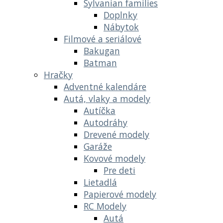
Sylvanian families
Doplnky
Nábytok
Filmové a seriálové
Bakugan
Batman
Hračky
Adventné kalendáre
Autá, vlaky a modely
Autíčka
Autodráhy
Drevené modely
Garáže
Kovové modely
Pre deti
Lietadlá
Papierové modely
RC Modely
Autá