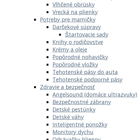
Vlhčené obrúsky
Vrecká na plienky
Potreby pre mamičky
Darčekové súpravy
Štartovacie sady
Knihy o rodičovstve
Krémy a oleje
Popôrodné nohavičky
Popôrodné vložky
Tehotenské pásy do auta
Tehotenské podporné pásy
Zdravie a bezpečnosť
Angelsound (domáce ultrazvuky)
Bezpečnostné zábrany
Detské pestúnky
Detské váhy
Inteligentné ponožky
Monitory dychu
Odsávačky hlienov