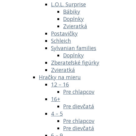
L.O.L. Surprise
Bábiky
Doplnky
Zvieratká
Postavičky
Schleich
Sylvanian families
Doplnky
Zberateľské figúrky
Zvieratká
Hračky na mieru
12 – 16
Pre chlapcov
16+
Pre dievčatá
4 – 5
Pre chlapcov
Pre dievčatá
6 – 9