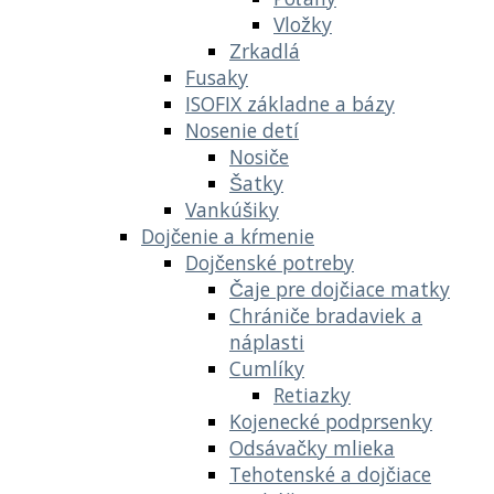
Vložky
Zrkadlá
Fusaky
ISOFIX základne a bázy
Nosenie detí
Nosiče
Šatky
Vankúšiky
Dojčenie a kŕmenie
Dojčenské potreby
Čaje pre dojčiace matky
Chrániče bradaviek a
náplasti
Cumlíky
Retiazky
Kojenecké podprsenky
Odsávačky mlieka
Tehotenské a dojčiace