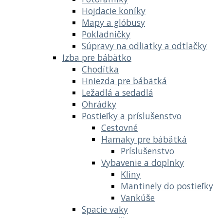
Hojdacie koníky
Mapy a glóbusy
Pokladničky
Súpravy na odliatky a odtlačky
Izba pre bábätko
Chodítka
Hniezda pre bábätká
Ležadlá a sedadlá
Ohrádky
Postieľky a príslušenstvo
Cestovné
Hamaky pre bábätká
Príslušenstvo
Vybavenie a doplnky
Kliny
Mantinely do postieľky
Vankúše
Spacie vaky