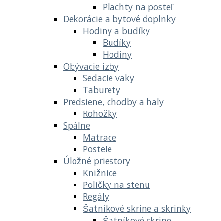
Plachty na posteľ
Dekorácie a bytové doplnky
Hodiny a budíky
Budíky
Hodiny
Obývacie izby
Sedacie vaky
Taburety
Predsiene, chodby a haly
Rohožky
Spálne
Matrace
Postele
Úložné priestory
Knižnice
Poličky na stenu
Regály
Šatníkové skrine a skrinky
Šatníkové skrine