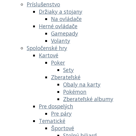
Príslušenstvo
Držiaky a stojany
Na ovládače
Herné ovládače
Gamepady
Volanty
Spoločenské hry
Kartové
Poker
Sety
Zberateľské
Obaly na karty
Pokémon
Zberateľské albumy
Pre dospelých
Pre páry
Tematické
Športové
Stolný biliard