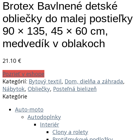
Brotex Bavlnené detské
obliečky do malej postieľky
90 × 135, 45 × 60 cm,
medvedík v oblakoch
21.10
€
Pozrieť v eshope
Kategórií:
Bytový textil
,
Dom, dielňa a záhrada
,
Nábytok
,
Obliečky
,
Posteľná bielizeň
Kategórie
Auto-moto
Autodoplnky
Interiér
Clony a rolety
Protišmykové podložky