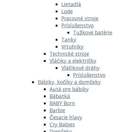
Lietadlá
Lode
Pracovné stroje
Príslušenstvo
Tužkové batérie
Tanky
Vrtuľníky
Technické stroje
Vláčiky a električky
Vláčikové dráhy
Príslušenstvo
Bábiky, kočíky a domčeky
Autá pre bábiky
Bábätká
BABY Born
Barbie
Česacie hlavy
Cry Babies
Domčeky