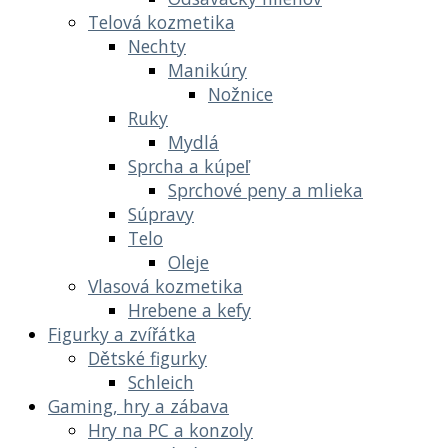
Telová kozmetika
Nechty
Manikúry
Nožnice
Ruky
Mydlá
Sprcha a kúpeľ
Sprchové peny a mlieka
Súpravy
Telo
Oleje
Vlasová kozmetika
Hrebene a kefy
Figurky a zvířátka
Dětské figurky
Schleich
Gaming, hry a zábava
Hry na PC a konzoly