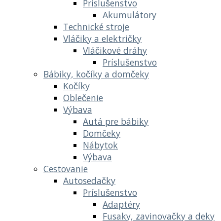
Príslušenstvo
Akumulátory
Technické stroje
Vláčiky a električky
Vláčikové dráhy
Príslušenstvo
Bábiky, kočíky a domčeky
Kočíky
Oblečenie
Výbava
Autá pre bábiky
Domčeky
Nábytok
Výbava
Cestovanie
Autosedačky
Príslušenstvo
Adaptéry
Fusaky, zavinovačky a deky