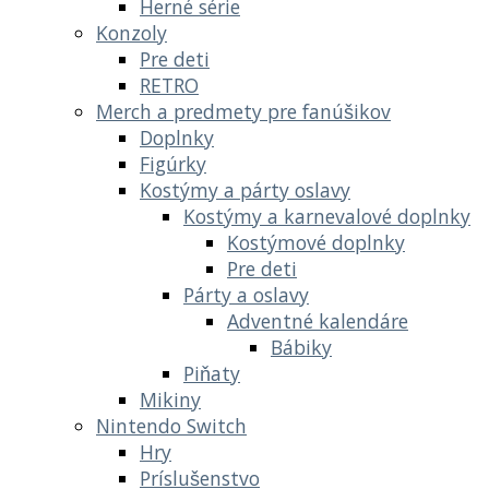
Herné série
Konzoly
Pre deti
RETRO
Merch a predmety pre fanúšikov
Doplnky
Figúrky
Kostýmy a párty oslavy
Kostýmy a karnevalové doplnky
Kostýmové doplnky
Pre deti
Párty a oslavy
Adventné kalendáre
Bábiky
Piňaty
Mikiny
Nintendo Switch
Hry
Príslušenstvo