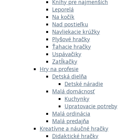
Knihy pre najmenších
Leporelá
Na kočík
Nad postieľku
Navliekacie krúžky
Plyšové hračky
Ťahacie hračky
Uspávačiky
Zatĺkačky
Hry na profesie
Detská dielňa
Detské náradie
Malá domácnosť
Kuchynky
Upratovacie potreby
Malá ordinácia
Malá predajňa
Kreatívne a náučné hračky
Didaktické hračky