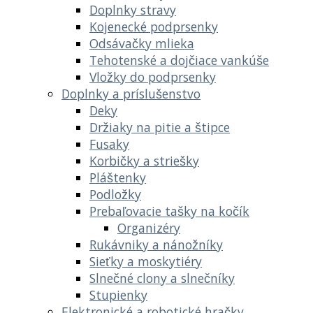
Doplnky stravy
Kojenecké podprsenky
Odsávačky mlieka
Tehotenské a dojčiace vankúše
Vložky do podprsenky
Doplnky a príslušenstvo
Deky
Držiaky na pitie a štipce
Fusaky
Korbičky a striešky
Pláštenky
Podložky
Prebaľovacie tašky na kočík
Organizéry
Rukávniky a nánožníky
Sieťky a moskytiéry
Slnečné clony a slnečníky
Stupienky
Elektronické a robotické hračky