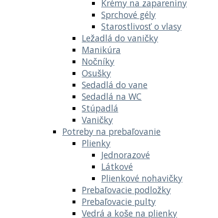
Krémy na zapareniny
Sprchové gély
Starostlivosť o vlasy
Ležadlá do vaničky
Manikúra
Nočníky
Osušky
Sedadlá do vane
Sedadlá na WC
Stúpadlá
Vaničky
Potreby na prebaľovanie
Plienky
Jednorazové
Látkové
Plienkové nohavičky
Prebaľovacie podložky
Prebaľovacie pulty
Vedrá a koše na plienky