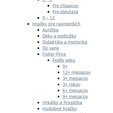
Pre chlapcov
Pre dievčatá
9 – 12
Hračky pre najmenších
Autíčka
Deky a podložky
Didaktika a motorika
Do vane
Fisher-Price
Podľa veku
0+
12+ mesiacov
3+ mesiacov
3+ rokov
6+ mesiacov
9+ mesiacov
Hrkálky a hryzátka
Hudobné hračky