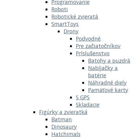
Programovanie
Roboti
Robotické zvieratá
SmartToys
Drony
Podvodné
Pre začiatočníkov
Príslušenstvo
Batohy a puzdrá
Nabíjačky a
batérie
Náhradné diely
Pamäťové karty
S GPS
Skladacie
Figúrky a zvieratká
Batman
Dinosaury
Hatchimals