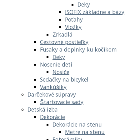
Deky
ISOFIX základne a bázy
Poťahy
Vložky
Zrkadlá
Cestovné postieľky
Fusaky a doplnky ku kočíkom
Deky
Nosenie detí
Nosiče
Sedačky na bicykel
Vankúšiky
Darčekové súpravy
Štartovacie sady
Detská izba
Dekorácie
Dekorácie na stenu
Metre na stenu
Fotorámiky