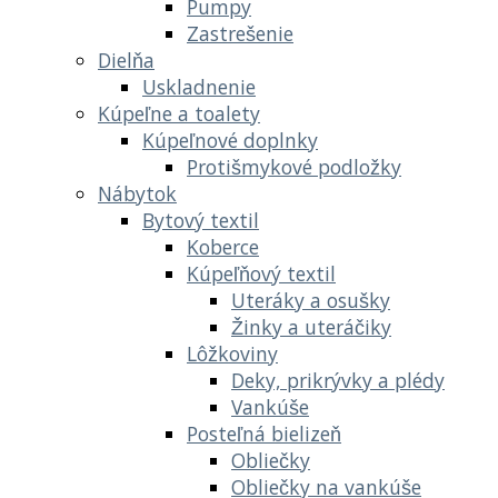
Pumpy
Zastrešenie
Dielňa
Uskladnenie
Kúpeľne a toalety
Kúpeľnové doplnky
Protišmykové podložky
Nábytok
Bytový textil
Koberce
Kúpeľňový textil
Uteráky a osušky
Žinky a uteráčiky
Lôžkoviny
Deky, prikrývky a plédy
Vankúše
Posteľná bielizeň
Obliečky
Obliečky na vankúše