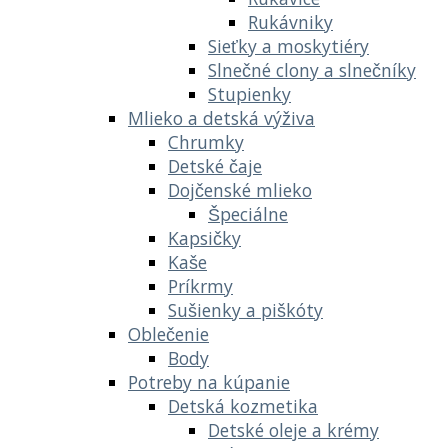
Rukávniky
Sieťky a moskytiéry
Slnečné clony a slnečníky
Stupienky
Mlieko a detská výživa
Chrumky
Detské čaje
Dojčenské mlieko
Špeciálne
Kapsičky
Kaše
Príkrmy
Sušienky a piškóty
Oblečenie
Body
Potreby na kúpanie
Detská kozmetika
Detské oleje a krémy