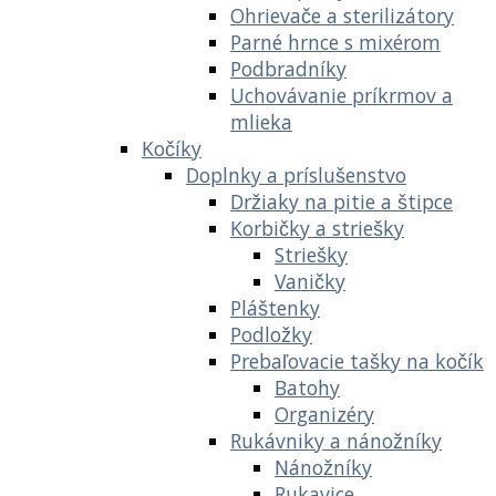
Ohrievače a sterilizátory
Parné hrnce s mixérom
Podbradníky
Uchovávanie príkrmov a
mlieka
Kočíky
Doplnky a príslušenstvo
Držiaky na pitie a štipce
Korbičky a striešky
Striešky
Vaničky
Pláštenky
Podložky
Prebaľovacie tašky na kočík
Batohy
Organizéry
Rukávniky a nánožníky
Nánožníky
Rukavice