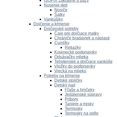
ISOFIX základne a bázy
Nosenie detí
Nosiče
Šatky
Vankúšiky
Dojčenie a kŕmenie
Dojčenské potreby
Čaje pre dojčiace matky
Chrániče bradaviek a náplasti
Cumlíky
Retiazky
Kojenecké podprsenky
Odsávačky mlieka
Tehotenské a dojčiace vankúše
Vložky do podprsenky
Vrecká na mlieko
Potreby na kŕmenie
Detské stoličky
Detský riad
Fľaše a hrnčeky
Jedálenské súpravy
Príbory
Taniere a misky
Termosky
Termosky na jedlo