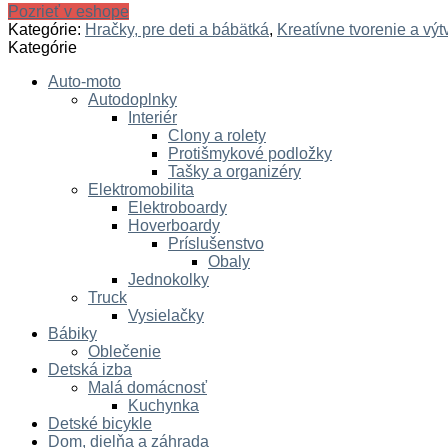
Pozrieť v eshope
Kategórie:
Hračky, pre deti a bábätká
,
Kreatívne tvorenie a výt
Kategórie
Auto-moto
Autodoplnky
Interiér
Clony a rolety
Protišmykové podložky
Tašky a organizéry
Elektromobilita
Elektroboardy
Hoverboardy
Príslušenstvo
Obaly
Jednokolky
Truck
Vysielačky
Bábiky
Oblečenie
Detská izba
Malá domácnosť
Kuchynka
Detské bicykle
Dom, dielňa a záhrada