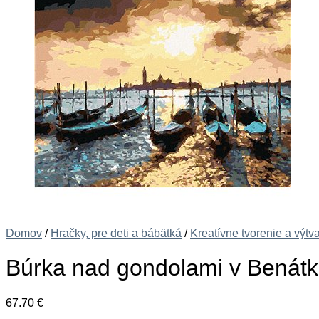
Domov
/
Hračky, pre deti a bábätká
/
Kreatívne tvorenie a výtv
Búrka nad gondolami v Benátk
67.70
€