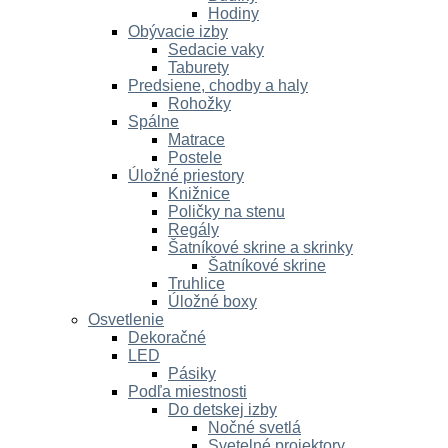
Hodiny
Obývacie izby
Sedacie vaky
Taburety
Predsiene, chodby a haly
Rohožky
Spálne
Matrace
Postele
Úložné priestory
Knižnice
Poličky na stenu
Regály
Šatníkové skrine a skrinky
Šatníkové skrine
Truhlice
Úložné boxy
Osvetlenie
Dekoračné
LED
Pásiky
Podľa miestnosti
Do detskej izby
Nočné svetlá
Svetelné projektory