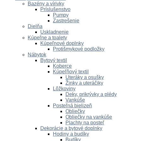
Bazény a vírivky
Príslušenstvo
Pumpy
Zastrešenie
Dielňa
Uskladnenie
Kúpeľne a toalety
Kúpeľnové doplnky
Protišmykové podložky
Nábytok
Bytový textil
Koberce
Kúpeľňový textil
Uteráky a osušky
Žinky a uteráčiky
Lôžkoviny
Deky, prikrývky a plédy
Vankúše
Posteľná bielizeň
Obliečky
Obliečky na vankúše
Plachty na posteľ
Dekorácie a bytové doplnky
Hodiny a budíky
Budíky