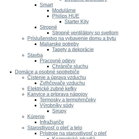
Smart
Modulárne
Philips HUE
Starter Kity
Stropné
Stropné ventilátory so svetlom
Príslušenstvo na vybavenie domu a bytu
Maliarske potreby
Tapety a dekorácie
Stavba
Pracovné odevy
Chrániče sluchu
Domáce a osobné spotrebiče
Čistenie a úprava vzduchu
Zvlhčovače vzduchu
Elektrické zubné kefky
Kanvice a príprava nápojov
Termosky a termohrnčeky
Výrobníky sódy
Sirupy
Kúrenie
Infražiariče
Starostlivosť o pleť a telo
Prístroje na starostlivosť o pleť
Kozmetické zrkadlá