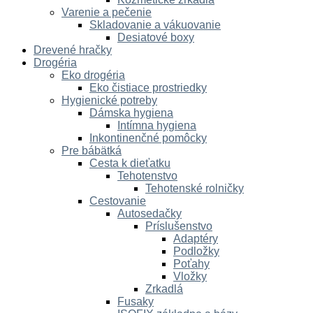
Varenie a pečenie
Skladovanie a vákuovanie
Desiatové boxy
Drevené hračky
Drogéria
Eko drogéria
Eko čistiace prostriedky
Hygienické potreby
Dámska hygiena
Intímna hygiena
Inkontinenčné pomôcky
Pre bábätká
Cesta k dieťatku
Tehotenstvo
Tehotenské rolničky
Cestovanie
Autosedačky
Príslušenstvo
Adaptéry
Podložky
Poťahy
Vložky
Zrkadlá
Fusaky