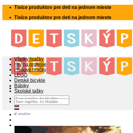
Skip
Tisíce produktov pre deti na jednom mieste
to
Tisíce produktov pre deti na jednom mieste
content
Všetky hračky
Hry na profesie
Plyšové hračky
LEGO
Detské bicykle
Bábiky
Školské tašky
Hľadať:
Hľadať:
Katalóg
Blog
Kontakt